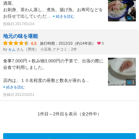
酒屋。
お刺身、茶わん蒸し、煮魚、揚げ魚、お寿司などを
お任せで出していただ
...
続きを読む
1
投稿日:2017/01/14
地元の味を堪能
4.5
旅行時期：2012/10（約14年前）
0
by
さん（男性）
小豆島 クチコミ：2件
キム
食事7,000円＋飲み物3,000円の予算で、出張の際に
会食で利用しました。
店内は、１０名程度の座敷と数名が座れる
...
1
続きを読む
投稿日:2012/10/21
1件目～2件目を表示（全2件中）