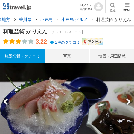
ログイン
新規登録
検索
MENU
国地方
香川県
小豆島
小豆島 グルメ
料理芸術 かりえん
料理芸術 かりえん
グルメ・レストラン
3.22
アクセス
2件のクチコミ
施設情報・クチコミ
写真
地図・周辺情報