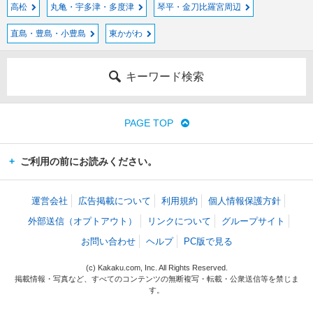
高松
丸亀・宇多津・多度津
琴平・金刀比羅宮周辺
直島・豊島・小豊島
東かがわ
キーワード検索
PAGE TOP
ご利用の前にお読みください。
運営会社
広告掲載について
利用規約
個人情報保護方針
外部送信（オプトアウト）
リンクについて
グループサイト
お問い合わせ
ヘルプ
PC版で見る
(c) Kakaku.com, Inc. All Rights Reserved.
掲載情報・写真など、すべてのコンテンツの無断複写・転載・公衆送信等を禁じま
す。