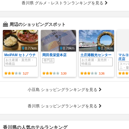
香川県 グルメ・レストランランキングを見る
周辺のショッピングスポット
0.77km
0.79km
0.79km
MeiPAM セトノウチ
岡田長栄堂本店
土庄港観光センター
マルヨ
庄店
お土産屋・直売所・
お土産屋・直売所・
専門店
特産品
特産品
スーパ
ニ・量
3.27
3.30
3.36
小豆島 ショッピングランキングを見る
香川県 ショッピングランキングを見る
香川県の人気ホテルランキング