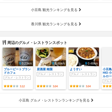
小豆島 観光ランキングを見る
香川県 観光ランキングを見る
周辺のグルメ・レストランスポット
0.23km
0.46km
0.48km
ブルービートブラン
居酒屋 南国
ようすい
小豆島
ドカフェ
HIO
グルメ・レストラン
グルメ・レストラン
ルロー
グルメ・レストラン
グルメ
3.12
3.04
3.04
小豆島 グルメ・レストランランキングを見る