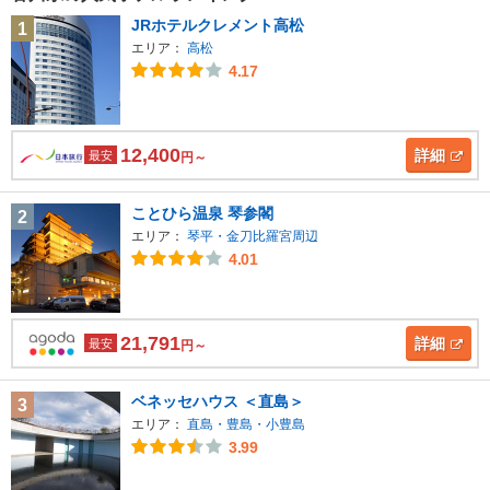
JRホテルクレメント高松
1
エリア：
高松
4.17
12,400
詳細
最安
円～
ことひら温泉 琴参閣
2
エリア：
琴平・金刀比羅宮周辺
4.01
21,791
詳細
最安
円～
ベネッセハウス ＜直島＞
3
エリア：
直島・豊島・小豊島
3.99