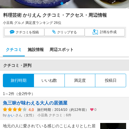
料理芸術 かりえん クチコミ・アクセス・周辺情報
小豆島 グルメ 満足度ランキング 26位
計画
を作成
クチコミ
を投稿
クリップ
する
クチコミ
施設情報
周辺スポット
クチコミ・評判
旅行時期
いいね数
満足度
投稿日
1～2件（全2件中）
魚三昧が味わえる大人の居酒屋
4.0
旅行時期：2014/10（約12年前）
0
by
さん（女性）
小豆島 クチコミ：6件
かい
地元の人に愛されている感じのこじんまりとした居