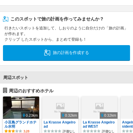
このスポットで旅の計画を作ってみませんか？
行きたいスポットを追加して、しおりのように自分だけの「旅の計画」
が作れます。
クリップ したスポットから、まとめて登録も！
旅の計画を作成する
周辺スポット
周辺のおすすめホテル
0.23km
0.32km
0.32km
小豆島グランドホテ
La Krasse Angelro
La Krasse Angelro
Angelr
ル水明
ad
ad WEST
sident
3.28
評価なし
評価なし