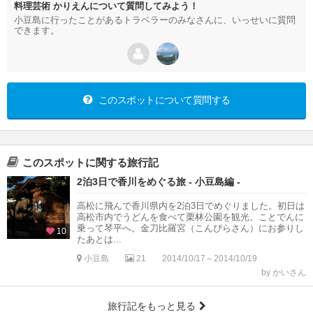
料理芸術 かりえんについて質問してみよう！
小豆島に行ったことがあるトラベラーのみなさんに、いっせいに質問
できます。
このスポットについて質問する
このスポットに関する旅行記
2泊3日で香川をめぐる旅 - 小豆島編 -
高松に飛んで香川県内を2泊3日でめぐりました。初日は
高松市内でうどんを食べて栗林公園を観光。ことでんに
乗って琴平へ。金刀比羅宮（こんぴらさん）にお参りし
10
たあとは...
小豆島
21
2014/10/17～2014/10/19
by かいさん
旅行記をもっと見る