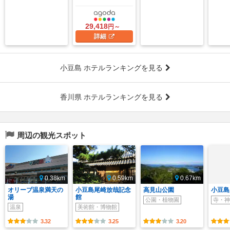
29,418
円～
詳細
小豆島 ホテルランキングを見る
香川県 ホテルランキングを見る
周辺の観光スポット
0.38km
0.59km
0.67km
オリーブ温泉満天の
小豆島尾崎放哉記念
高見山公園
小豆島
湯
館
公園・植物園
寺・神
温泉
美術館・博物館
3.32
3.25
3.20