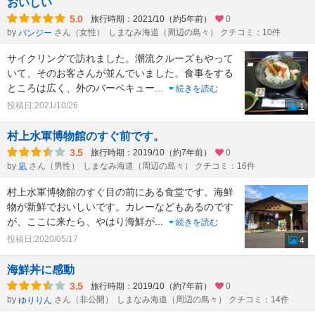
おいしい
5.0
旅行時期：2021/10（約5年前）
0
by
さん（女性）
しまなみ海道（周辺の島々） クチコミ：10件
パンジー
サイクリングで訪れました。潮流クルーズもやって
いて、そのお客さんが並んでいました。食事をする
ところは広く、外のバーベキュー
...
続きを読む
投稿日:2021/10/26
1
村上水軍博物館のすぐ前です。
3.5
旅行時期：2019/10（約7年前）
0
by
さん（男性）
しまなみ海道（周辺の島々） クチコミ：16件
凪
村上水軍博物館のすぐ目の前にある食堂です。海鮮
物が新鮮でおいしいです。カレーなどもあるのです
が、ここに来たら、やはり海鮮が
...
続きを読む
投稿日:2020/05/17
4
海鮮丼に感動
3.5
旅行時期：2019/10（約7年前）
0
by
さん（非公開）
しまなみ海道（周辺の島々） クチコミ：14件
ゆりりん