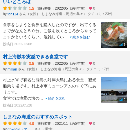
いいところは
1.5
旅行時期：2022/05（約4年前）
0
by
さん（女性）
しまなみ海道（周辺の島々） クチコミ：23件
ton114
食事をしようと食券を購入したのですが、出てくる
までがなんと５０分。ご飯を炊くところからやって
ますかというくらい。混雑してい
...
続きを読む
投稿日:2022/12/08
1
村上海賊を実感できる食堂です
3.5
旅行時期：2022/05（約4年前）
0
by
さん（女性）
しまなみ海道（周辺の島々） クチコミ：7件
mikan
村上水軍で有名な能島の対岸大島にある食堂、観光
船乗り場です。村上水軍ミュージアムのすぐ下にあ
ります。
食堂では地元の海の
...
続きを読む
2
投稿日:2022/05/28
しまなみ海道のおすすめスポット
4.0
旅行時期：2021/11（約5年前）
0
by
さん（男性）
αρκαδια（アルカディア）