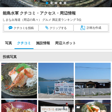
能島水軍 クチコミ・アクセス・周辺情報
しまなみ海道（周辺の島々） グルメ 満足度ランキング 5位
計画
を作成
クチコミ
を投稿
クリップ
する
写真
クチコミ
施設情報
周辺スポット
投稿写真