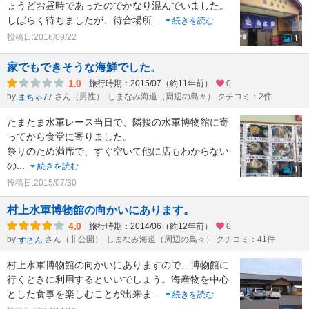
ょうどお昼時であったのでかなり混んでいました。
しばらく待ちましたが、待合場所
...
続きを読む
投稿日:2016/09/22
1
家でもできそうな海鮮でした。
1.0
旅行時期：2015/07（約11年前）
0
by
さん（男性）
しまなみ海道（周辺の島々） クチコミ：2件
まちゃ77
たまたま水軍レース当日で、隣接の水軍博物館に寄
ってから食堂に寄りました。
祭りのため満席で、すぐ空いて他に店もわからない
の
...
続きを読む
1
投稿日:2015/07/30
村上水軍博物館の向かいにあります。
4.0
旅行時期：2014/06（約12年前）
0
by
さん（非公開）
しまなみ海道（周辺の島々） クチコミ：41件
すさん
村上水軍博物館の向かいにありますので、博物館に
行くときに利用するといいでしょう。海産物を中心
とした食事を楽しむことが出来ま
...
続きを読む