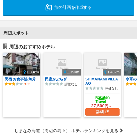
旅の計画を作成する
周辺スポット
周辺のおすすめホテル
1.33km
1.39km
1.48km
民宿 お食事処 魚芳
民宿かぶらぎ
SHIMANAMI VILLA
水軍の
AO
3.03
評価なし
評価なし
27,500
円～
詳細
しまなみ海道（周辺の島々） ホテルランキングを見る