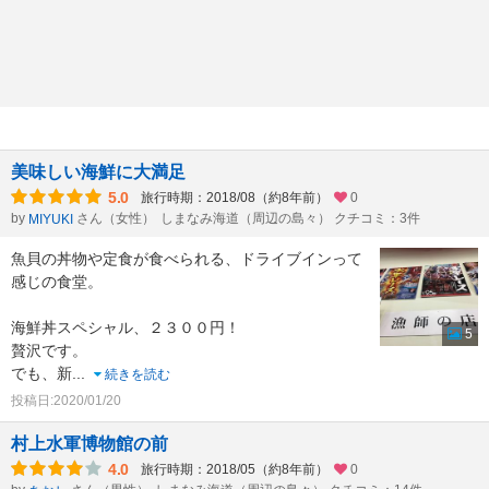
美味しい海鮮に大満足
5.0
旅行時期：2018/08（約8年前）
0
by
さん（女性）
しまなみ海道（周辺の島々） クチコミ：3件
MIYUKI
魚貝の丼物や定食が食べられる、ドライブインって
感じの食堂。
海鮮丼スペシャル、２３００円！
5
贅沢です。
でも、新
...
続きを読む
投稿日:2020/01/20
村上水軍博物館の前
4.0
旅行時期：2018/05（約8年前）
0