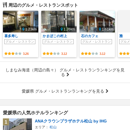
周辺のグルメ・レストランスポット
1.23km
1.26km
1.61km
喜多寿し
かまぼこの村上
石のカフェ
雅
グルメ・レストラン
グルメ・レストラン
グルメ・レストラン
グルメ
3.26
3.12
3.12
しまなみ海道（周辺の島々） グルメ・レストランランキングを見
る
愛媛県 グルメ・レストランランキングを見る
愛媛県の人気ホテルランキング
ANAクラウンプラザホテル松山 by IHG
1
エリア：
松山