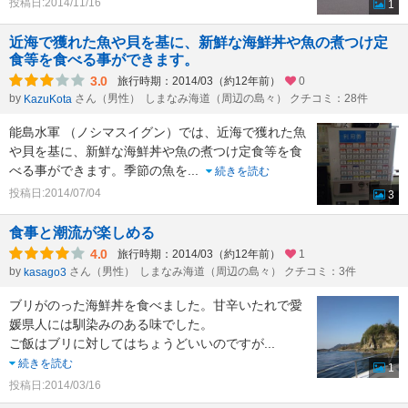
投稿日:2014/11/16
1
近海で獲れた魚や貝を基に、新鮮な海鮮丼や魚の煮つけ定
食等を食べる事ができます。
3.0
旅行時期：2014/03（約12年前）
0
by
さん（男性）
しまなみ海道（周辺の島々） クチコミ：28件
KazuKota
能島水軍 （ノシマスイグン）では、近海で獲れた魚
や貝を基に、新鮮な海鮮丼や魚の煮つけ定食等を食
べる事ができます。季節の魚を
...
続きを読む
投稿日:2014/07/04
3
食事と潮流が楽しめる
4.0
旅行時期：2014/03（約12年前）
1
by
さん（男性）
しまなみ海道（周辺の島々） クチコミ：3件
kasago3
ブリがのった海鮮丼を食べました。甘辛いたれで愛
媛県人には馴染みのある味でした。
ご飯はブリに対してはちょうどいいのですが
...
続きを読む
1
投稿日:2014/03/16