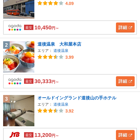
4.09
10,450
詳細
最安
円～
道後温泉 大和屋本店
2
エリア：
道後温泉
3.99
30,333
詳細
最安
円～
オールドイングランド道後山の手ホテル
3
エリア：
道後温泉
3.92
13,200
詳細
最安
円～