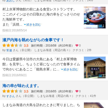
by
さん（男性）
しまなみ海道（周辺の島々） クチコミ：14件
あおし
村上水軍博物館の前にある食堂レストランです。
ここのメインはその日取れた海の幸をどっさりのせ
た海鮮丼です。
また「浜焼
...
続きを読む
1
投稿日:2018/05/14
瀬戸内海を眺めながらの食事です！
3.5
旅行時期：2016/08（約10年前）
0
by
さん（非公開）
しまなみ海道（周辺の島々） クチコミ：2件
常連
今日は愛媛県今治市の大島にある「村上水軍博物
館」を見学し、ちょうど昼になったので食事タイム
で向かいにあるここ「能島水軍」に
...
続きを読む
投稿日:2016/09/21
3
海の幸が味わえます。
3.5
旅行時期：2016/05（約10年前）
0
by
さん（非公開）
しまなみ海道（周辺の島々） クチコミ：41件
すさん
しまなみ海道の大島を訪れたときに寄りました。ち