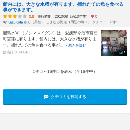
館内には、大きな水槽が有ります。捕れたての魚を食べる
事ができます。
3.0
旅行時期：2013/08（約13年前）
0
by
さん（男性）
しまなみ海道（周辺の島々） クチコミ：28件
KazuKota
能島水軍 （ノシマスイグン）は、愛媛県今治市宮窪
町宮窪に有ります。館内には、大きな水槽が有りま
す。捕れたての魚を食べる事が
...
続きを読む
投稿日:2014/04/11
3
1件目～16件目を表示（全16件中）
クチコミを投稿する