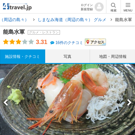
ログイン
新規登録
検索
MENU
（周辺の島々）
しまなみ海道（周辺の島々） グルメ
能島水軍
能島水軍
グルメ・レストラン
3.31
アクセス
16件のクチコミ
施設情報・クチコミ
写真
地図・周辺情報