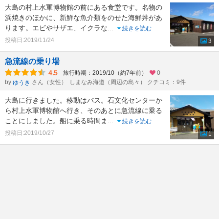
大島の村上水軍博物館の前にある食堂です。名物の
浜焼きのほかに、新鮮な魚介類をのせた海鮮丼があ
ります。エビやサザエ、イクラな
...
続きを読む
投稿日:2019/11/24
3
急流線の乗り場
4.5
旅行時期：2019/10（約7年前）
0
by
さん（女性）
しまなみ海道（周辺の島々） クチコミ：9件
ゆうき
大島に行きました。移動はバス。石文化センターか
ら村上水軍博物館へ行き、そのあとに急流線に乗る
ことにしました。船に乗る時間ま
...
続きを読む
投稿日:2019/10/27
1