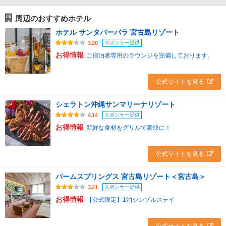
周辺のおすすめホテル
ホテル サンタバーバラ 宮古島リゾート
スポンサー提供
3.20
お得情報
ご宿泊者専用のラウンジを完備しております。
公式サイトを見る
シェラトン沖縄サンマリーナリゾート
スポンサー提供
4.14
お得情報
新鮮な食材をグリルで豪快に！
公式サイトを見る
パームスプリングス 宮古島リゾート＜宮古島＞
スポンサー提供
3.21
お得情報
【公式限定】1泊シンプルステイ