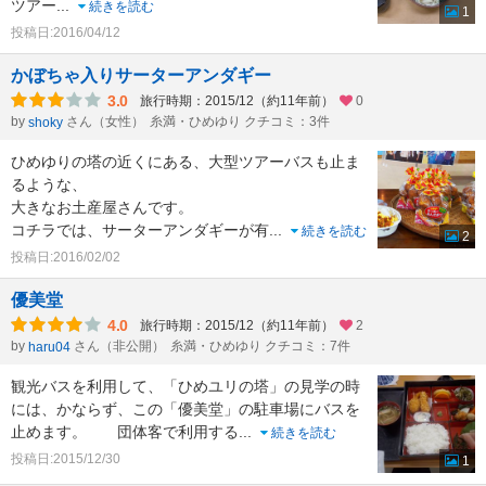
ツアー
...
続きを読む
1
投稿日:2016/04/12
かぼちゃ入りサーターアンダギー
3.0
旅行時期：2015/12（約11年前）
0
by
さん（女性）
糸満・ひめゆり クチコミ：3件
shoky
ひめゆりの塔の近くにある、大型ツアーバスも止ま
るような、
大きなお土産屋さんです。
コチラでは、サーターアンダギーが有
...
続きを読む
2
投稿日:2016/02/02
優美堂
4.0
旅行時期：2015/12（約11年前）
2
by
さん（非公開）
糸満・ひめゆり クチコミ：7件
haru04
観光バスを利用して、「ひめユリの塔」の見学の時
には、かならず、この「優美堂」の駐車場にバスを
止めます。 団体客で利用する
...
続きを読む
投稿日:2015/12/30
1