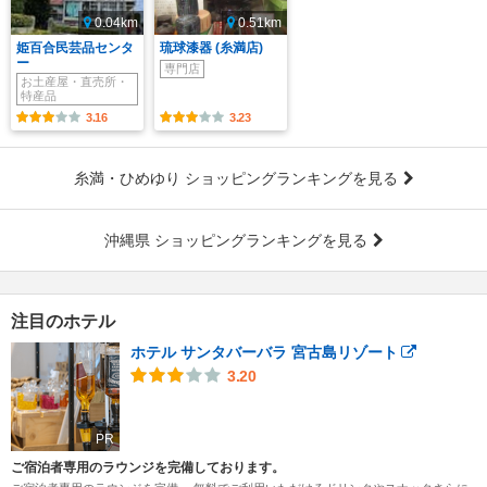
0.04km
0.51km
姫百合民芸品センタ
琉球漆器 (糸満店)
ー
専門店
お土産屋・直売所・
特産品
3.16
3.23
糸満・ひめゆり ショッピングランキングを見る
沖縄県 ショッピングランキングを見る
注目のホテル
ホテル サンタバーバラ 宮古島リゾート
3.20
PR
ご宿泊者専用のラウンジを完備しております。