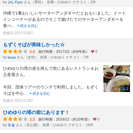
by
さん（男性）
糸満・ひめゆり クチコミ：2件
JAL Flyer
沖縄で1番おいしいサーターアンダギーだとおもいました。イート
インコーナーがあるのでそこで揚げたてのサーターアンダギーを
食べ
...
続きを読む
投稿日:2017/12/07
もずくそばが美味しかった☆
3.5
旅行時期：2017/10（約9年前）
0
by
さん（女性）
糸満・ひめゆり クチコミ：7件
faran
ひめゆりの塔の道を挟んで前にあるレストラン＆お
土産屋さん。
今回、団体ツアーのランチで利用しました。もずく
2
そばを中心
...
続きを読む
投稿日:2017/11/02
ひめゆりの塔の前にあります！
3.5
旅行時期：2016/12（約10年前）
0
by
さん（非公開）
糸満・ひめゆり クチコミ：19件
常連