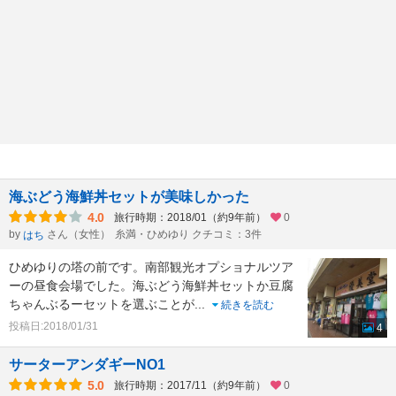
海ぶどう海鮮丼セットが美味しかった
4.0
旅行時期：2018/01（約9年前）
0
by
さん（女性）
糸満・ひめゆり クチコミ：3件
はち
ひめゆりの塔の前です。南部観光オプショナルツア
ーの昼食会場でした。海ぶどう海鮮丼セットか豆腐
ちゃんぶるーセットを選ぶことが
...
続きを読む
投稿日:2018/01/31
4
サーターアンダギーNO1
5.0
旅行時期：2017/11（約9年前）
0