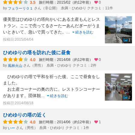
3.5
旅行時期：2015/02（約12年前）
0
by
さん（非公開）
糸満・ひめゆり クチコミ：11件
フェラーリ０１
優美堂はひめゆりの塔向かいにある土産もんとレス
トラン。ここで売ってるさーたーあんだぎーがうま
いときいて、急いで買ってきた。
...
続きを読む
投稿日:2015/04/04
1
ひめゆりの塔を訪れた後に昼食
4.0
旅行時期：2014/08（約12年前）
0
by
さん（男性）
糸満・ひめゆり クチコミ：2件
風林火山
ひめゆりの塔で平和を祈った後、ここで昼食をし
ました。
お土産コーナーの奥の方に、レストランコーナー
があります。団体観
...
続きを読む
2
投稿日:2014/08/18
ひめゆりの塔の近く
4.0
旅行時期：2014/06（約12年前）
1
by
さん（男性）
糸満・ひめゆり クチコミ：1件
いー