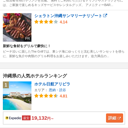
ご宿泊者専用のラウンジを完備。 無料でご利用いただけるドリンクやスナックさらに
は、ご家族で楽しめるキッズサービスやレンタルグッズ、 アメニティーBAR...
シェラトン沖縄サンマリーナリゾート
4.14
PR
新鮮な食材をグリルで豪快に！
ビーチ沿いに面したThe Grillでは、東シナ海にゆっくりと沈む美しいサンセットを傍ら
に、新鮮な魚介や肉類のグリル料理をお楽しみいただけます。迫力満点の...
沖縄県の人気ホテルランキング
ホテル日航アリビラ
1
エリア：
恩納・読谷
4.81
19,132
詳細
最安
円～