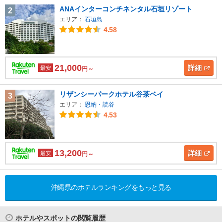
ANAインターコンチネンタル石垣リゾート
2
エリア：
石垣島
4.58
21,000
詳細
最安
円～
リザンシーパークホテル谷茶ベイ
3
エリア：
恩納・読谷
4.53
13,200
詳細
最安
円～
沖縄県のホテルランキングをもっと見る
ホテルやスポットの閲覧履歴