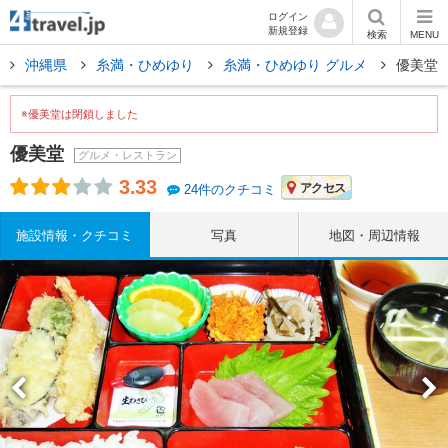
ログイン
新規登録
検索
MENU
沖縄県
糸満・ひめゆり
糸満・ひめゆり グルメ
優美堂
※優美堂は閉鎖しました
優美堂
グルメ・レストラン
3.33
アクセス
24件のクチコミ
施設情報・クチコミ
写真
地図・周辺情報