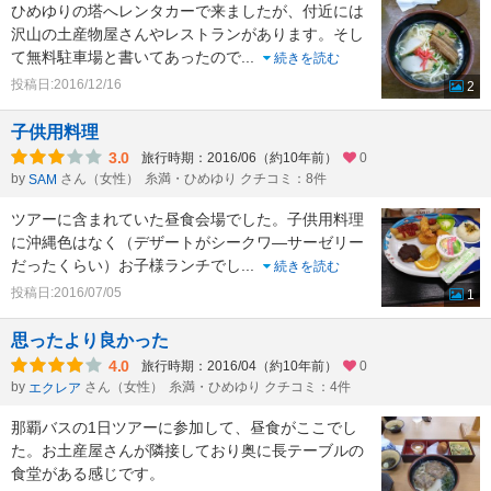
ひめゆりの塔へレンタカーで来ましたが、付近には
沢山の土産物屋さんやレストランがあります。そし
て無料駐車場と書いてあったので
...
続きを読む
投稿日:2016/12/16
2
子供用料理
3.0
旅行時期：2016/06（約10年前）
0
by
さん（女性）
糸満・ひめゆり クチコミ：8件
SAM
ツアーに含まれていた昼食会場でした。子供用料理
に沖縄色はなく（デザートがシークワ―サーゼリー
だったくらい）お子様ランチでし
...
続きを読む
投稿日:2016/07/05
1
思ったより良かった
4.0
旅行時期：2016/04（約10年前）
0
by
さん（女性）
糸満・ひめゆり クチコミ：4件
エクレア
那覇バスの1日ツアーに参加して、昼食がここでし
た。お土産屋さんが隣接しており奥に長テーブルの
食堂がある感じです。