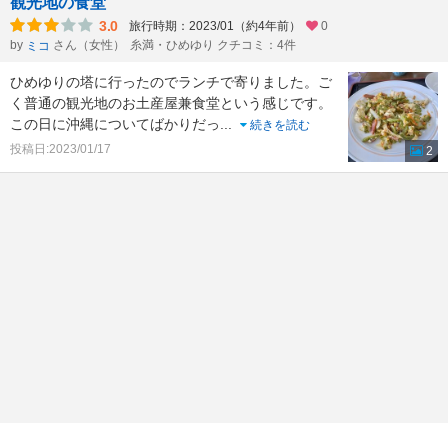
観光地の食堂
3.0
旅行時期：2023/01（約4年前）
0
by
さん（女性）
糸満・ひめゆり クチコミ：4件
ミコ
ひめゆりの塔に行ったのでランチで寄りました。ご
く普通の観光地のお土産屋兼食堂という感じです。
この日に沖縄についてばかりだっ
...
続きを読む
投稿日:2023/01/17
2