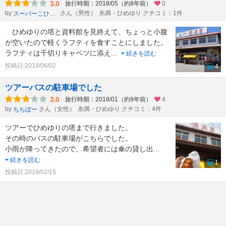
3.0
旅行時期：2018/05（約8年前）
0
by
さん（男性）
糸満・ひめゆり クチコミ：1件
スーパーこひつじ
ひめゆりの塔と資料館を見終えて、ちょっと小腹
が空いたので軽くラフティを食すことにしました。
ラフティは千切りキャベツに添え
...
続きを読む
投稿日:2018/06/02
4
ツアーバスの駐車場でした
3.0
旅行時期：2018/01（約9年前）
4
by
さん（女性）
糸満・ひめゆり クチコミ：4件
ちちぼー
ツアーでひめゆりの塔まで行きました。
その時のバスの駐車場がこちらでした。
小雨が降ってきたので、希望者には傘の貸し出
...
続きを読む
1
投稿日:2019/02/15