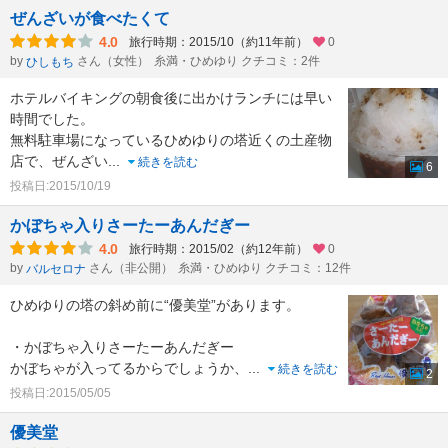
ぜんざいが食べたくて
4.0
旅行時期：2015/10（約11年前）
0
by
さん（女性）
糸満・ひめゆり クチコミ：2件
ひしもち
ホテルバイキングの朝食後に出かけランチには早い
時間でした。
無料駐車場になっているひめゆりの塔近くの土産物
店で、ぜんざい
...
続きを読む
6
投稿日:2015/10/19
かぼちゃ入りさーたーあんだぎー
4.0
旅行時期：2015/02（約12年前）
0
by
さん（非公開）
糸満・ひめゆり クチコミ：12件
バルセロナ
ひめゆりの塔の斜め前に“優美堂”があります。
・かぼちゃ入りさーたーあんだぎー
かぼちゃが入ってるからでしょうか、
...
続きを読む
2
投稿日:2015/05/05
優美堂