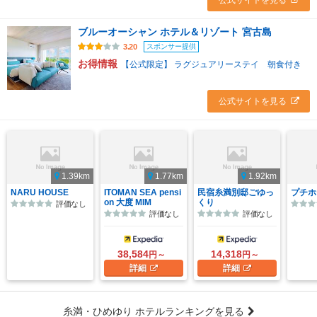
公式サイトを見る
ブルーオーシャン ホテル＆リゾート 宮古島
スポンサー提供
3.20
お得情報
【公式限定】 ラグジュアリーステイ 朝食付き
公式サイトを見る
1.39km
1.77km
1.92km
NARU HOUSE
ITOMAN SEA pensi
民宿糸満別邸ごゆっ
プチホ
on 大度 MIM
くり
評価なし
評価なし
評価なし
38,584
14,318
円～
円～
詳細
詳細
糸満・ひめゆり ホテルランキングを見る