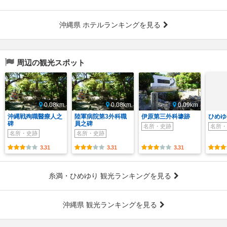
沖縄県 ホテルランキングを見る
周辺の観光スポット
0.08km
0.08km
0.09km
沖縄戦殉職醫療人之
陸軍病院第3外科職
伊原第三外科壕跡
ひめゆ
碑
員之碑
名所・史跡
名所・
名所・史跡
名所・史跡
3.31
3.31
3.31
糸満・ひめゆり 観光ランキングを見る
沖縄県 観光ランキングを見る