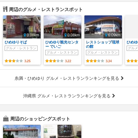
周辺のグルメ・レストランスポット
0.08km
0.08km
0.09km
ひめゆりそば
ひめゆり観光センタ
レストショップ琉球
ひめゆ
ー でいご
の館
グルメ・レストラン
グルメ
グルメ・レストラン
グルメ・レストラン
3.25
3.22
3.34
糸満・ひめゆり グルメ・レストランランキングを見る
沖縄県 グルメ・レストランランキングを見る
周辺のショッピングスポット