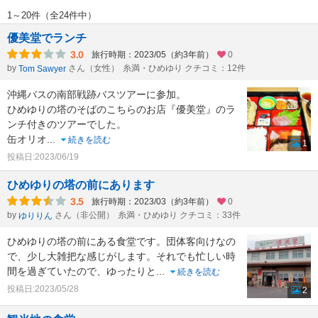
1～20件（全24件中）
優美堂でランチ
3.0
旅行時期：2023/05（約3年前）
0
by
さん（女性）
糸満・ひめゆり クチコミ：12件
Tom Sawyer
沖縄バスの南部戦跡バスツアーに参加。
ひめゆりの塔のそばのこちらのお店『優美堂』のラ
ンチ付きのツアーでした。
缶オリオ
...
続きを読む
1
投稿日:2023/06/19
ひめゆりの塔の前にあります
3.5
旅行時期：2023/03（約3年前）
0
by
さん（非公開）
糸満・ひめゆり クチコミ：33件
ゆりりん
ひめゆりの塔の前にある食堂です。団体客向けなの
で、少し大雑把な感じがします。それでも忙しい時
間を過ぎていたので、ゆったりと
...
続きを読む
投稿日:2023/05/28
2