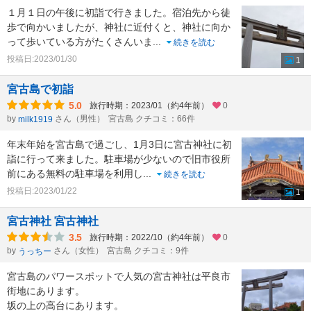
１月１日の午後に初詣で行きました。宿泊先から徒
歩で向かいましたが、神社に近付くと、神社に向か
って歩いている方がたくさんいま
...
続きを読む
投稿日:2023/01/30
1
宮古島で初詣
5.0
旅行時期：2023/01（約4年前）
0
by
さん（男性）
宮古島 クチコミ：66件
milk1919
年末年始を宮古島で過ごし、1月3日に宮古神社に初
詣に行って来ました。駐車場が少ないので旧市役所
前にある無料の駐車場を利用し
...
続きを読む
投稿日:2023/01/22
1
宮古神社 宮古神社
3.5
旅行時期：2022/10（約4年前）
0
by
さん（女性）
宮古島 クチコミ：9件
うっちー
宮古島のパワースポットで人気の宮古神社は平良市
街地にあります。
坂の上の高台にあります。