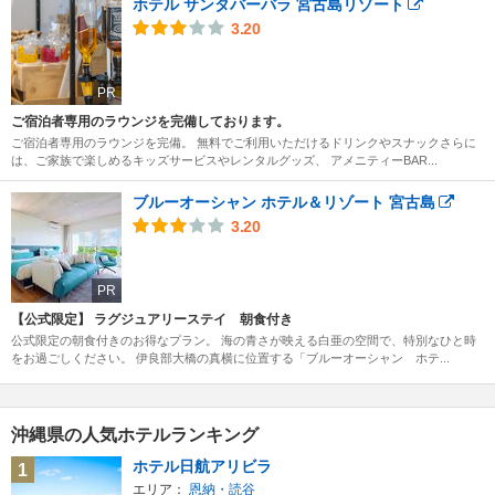
ホテル サンタバーバラ 宮古島リゾート
3.20
PR
ご宿泊者専用のラウンジを完備しております。
ご宿泊者専用のラウンジを完備。 無料でご利用いただけるドリンクやスナックさらに
は、ご家族で楽しめるキッズサービスやレンタルグッズ、 アメニティーBAR...
ブルーオーシャン ホテル＆リゾート 宮古島
3.20
PR
【公式限定】 ラグジュアリーステイ 朝食付き
公式限定の朝食付きのお得なプラン。 海の青さが映える白亜の空間で、特別なひと時
をお過ごしください。 伊良部大橋の真横に位置する「ブルーオーシャン ホテ...
沖縄県の人気ホテルランキング
ホテル日航アリビラ
1
エリア：
恩納・読谷