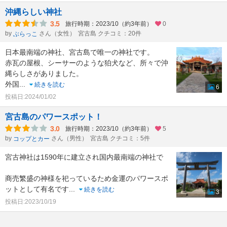
沖縄らしい神社
3.5
旅行時期：2023/10（約3年前）
0
by
さん（女性）
宮古島 クチコミ：20件
ぶらっこ
日本最南端の神社、宮古島で唯一の神社です。
赤瓦の屋根、シーサーのような狛犬など、所々で沖
縄らしさがありました。
外国
...
続きを読む
6
投稿日:2024/01/02
宮古島のパワースポット！
3.0
旅行時期：2023/10（約3年前）
5
by
さん（男性）
宮古島 クチコミ：5件
コップとカー
宮古神社は1590年に建立され国内最南端の神社で
商売繁盛の神様を祀っているため金運のパワースポ
ットとして有名です
...
続きを読む
3
投稿日:2023/10/19