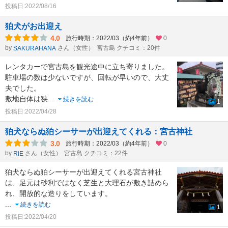
投稿日:2022/08/16
狛犬がお出迎え
4.0
旅行時期：2022/03（約4年前）
0
by
さん（女性）
宮古島 クチコミ：20件
SAKURAHANA
レンタカーで宮古島を観光途中に立ち寄りました。
駐車場の数は少ないですが、回転が早いので、大丈
夫でした。
敷地自体は狭
...
続きを読む
1
投稿日:2022/04/28
狛犬ならぬ狛シーサーが出迎えてくれる：宮古神社
3.0
旅行時期：2022/03（約4年前）
0
by
さん（女性）
宮古島 クチコミ：22件
RiE
狛犬ならぬ狛シーサーが出迎えてくれる宮古神社
は、足元は砂利ではなく芝生と大理石が敷き詰めら
れ、開放的な造りをしています。
...
続きを読む
1
投稿日:2022/04/20