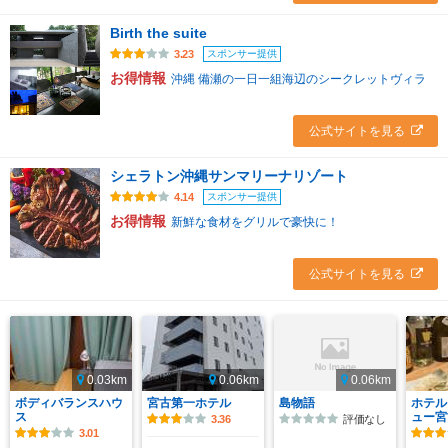
Birth the suite
スポンサー提供
3.23
お得情報
沖縄 備瀬の一日一組海辺のシークレットヴィラ
公式サイトを見る
シェラトン沖縄サンマリーナリゾート
スポンサー提供
4.14
お得情報
新鮮な食材をグリルで豪快に！
公式サイトを見る
0.03km
0.06km
0.06km
ボディバランスハウ
宮古第一ホテル
島物語
ホテル
ス
ュー宮
3.36
評価なし
3.01