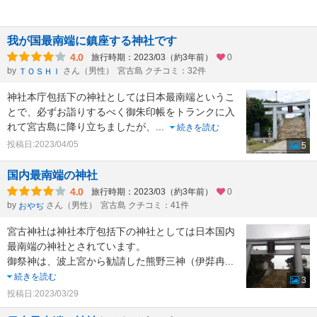
我が国最南端に鎮座する神社です
4.0
旅行時期：2023/03（約3年前）
0
by
さん（男性）
宮古島 クチコミ：32件
ＴＯＳＨＩ
神社本庁包括下の神社としては日本最南端というこ
とで、必ずお詣りするべく御朱印帳をトランクに入
れて宮古島に降り立ちましたが、
...
続きを読む
投稿日:2023/04/05
5
国内最南端の神社
4.0
旅行時期：2023/03（約3年前）
0
by
さん（男性）
宮古島 クチコミ：41件
おやぢ
宮古神社は神社本庁包括下の神社としては日本国内
最南端の神社とされています。
御祭神は、波上宮から勧請した熊野三神（伊弉冉
...
続きを読む
3
投稿日:2023/03/29