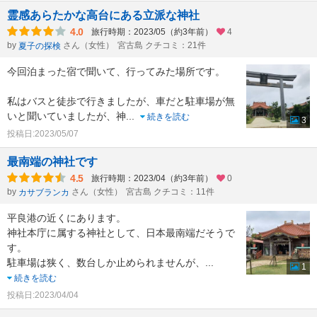
霊感あらたかな高台にある立派な神社
4.0
旅行時期：2023/05（約3年前）
4
by
さん（女性）
宮古島 クチコミ：21件
夏子の探検
今回泊まった宿で聞いて、行ってみた場所です。
私はバスと徒歩で行きましたが、車だと駐車場が無
いと聞いていましたが、神
...
続きを読む
3
投稿日:2023/05/07
最南端の神社です
4.5
旅行時期：2023/04（約3年前）
0
by
さん（女性）
宮古島 クチコミ：11件
カサブランカ
平良港の近くにあります。
神社本庁に属する神社として、日本最南端だそうで
す。
駐車場は狭く、数台しか止められませんが、
...
1
続きを読む
投稿日:2023/04/04