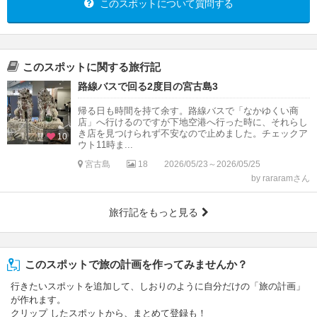
このスポットについて質問する
このスポットに関する旅行記
路線バスで回る2度目の宮古島3
帰る日も時間を持て余す。路線バスで「なかゆくい商
店」へ行けるのですが下地空港へ行った時に、それらし
き店を見つけられず不安なので止めました。チェックア
10
ウト11時ま...
宮古島
18
2026/05/23～2026/05/25
by rararamさん
旅行記をもっと見る
このスポットで旅の計画を作ってみませんか？
行きたいスポットを追加して、しおりのように自分だけの「旅の計画」
が作れます。
クリップ したスポットから、まとめて登録も！