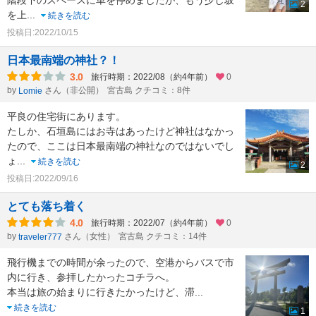
階段下のスペースに車を停めましたが、もう少し坂
2
を上
...
続きを読む
投稿日:2022/10/15
日本最南端の神社？！
3.0
旅行時期：2022/08（約4年前）
0
by
さん（非公開）
宮古島 クチコミ：8件
Lomie
平良の住宅街にあります。
たしか、石垣島にはお寺はあったけど神社はなかっ
たので、ここは日本最南端の神社なのではないでし
ょ
...
続きを読む
2
投稿日:2022/09/16
とても落ち着く
4.0
旅行時期：2022/07（約4年前）
0
by
さん（女性）
宮古島 クチコミ：14件
traveler777
飛行機までの時間が余ったので、空港からバスで市
内に行き、参拝したかったコチラへ。
本当は旅の始まりに行きたかったけど、滞
...
続きを読む
1