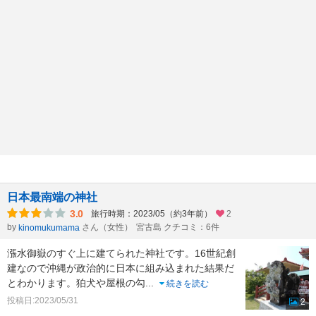
日本最南端の神社
3.0
旅行時期：2023/05（約3年前）
2
by
さん（女性）
宮古島 クチコミ：6件
kinomukumama
漲水御嶽のすぐ上に建てられた神社です。16世紀創
建なので沖縄が政治的に日本に組み込まれた結果だ
とわかります。狛犬や屋根の勾
...
続きを読む
投稿日:2023/05/31
2