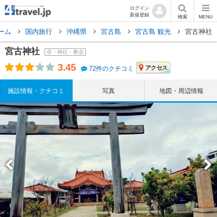
ログイン
新規登録
検索
MENU
ーム
国内旅行
沖縄県
宮古島
宮古島 観光
宮古神社
宮古神社
寺・神社・教会
3.45
アクセス
72件のクチコミ
施設情報・クチコミ
写真
地図・周辺情報