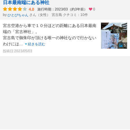
日本最南端にある神社
4.0
旅行時期：2023/03（約3年前）
0
by
さん（女性）
宮古島 クチコミ：10件
ひとぴちゃん
宮古空港から車で１０分ほどの距離にある日本最南
端の「宮古神社」。
宮古島で御朱印が頂ける唯一の神社なので行かない
わけには
...
続きを読む
5
投稿日:2023/05/03