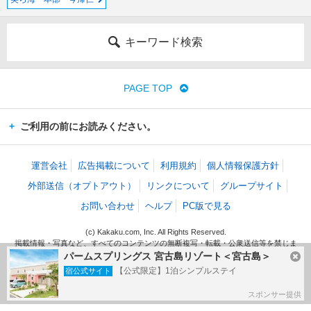
キーワード検索
PAGE TOP
ご利用の前にお読みください。
運営会社
広告掲載について
利用規約
個人情報保護方針
外部送信（オプトアウト）
リンクについて
グループサイト
お問い合わせ
ヘルプ
PC版で見る
(c) Kakaku.com, Inc. All Rights Reserved.
掲載情報・写真など、すべてのコンテンツの無断複写・転載・公衆送信等を禁じま
す。
パームスプリングス 宮古島リゾート＜宮古島＞
【公式限定】1泊シンプルステイ
宿公式サイト
スポンサー提供