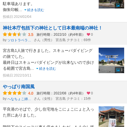
駐車場あります。
2
御朱印帳
...
続きを読む
投稿日:2024/02/04
神社本庁包括下の神社として日本最南端の神社！
3.5
旅行時期：2022/10（約4年前）
0
by
さん（男性）
宮古島 クチコミ：69件
ソロトラベラーたけし
宮古島1人旅で行きました。スキューバダイビング
の旅でした。
最終日はスキューバダイビングが出来ないので歩け
る範囲で宮古島
...
続きを読む
1
投稿日:2022/10/11
やっぱり南国風
4.0
旅行時期：2022/08（約4年前）
0
by
さん（女性）
宮古島 クチコミ：15件
へなちょこ姉さん
平良港のそばで、少し住宅地をこにょこにょと入っ
た所にありました。