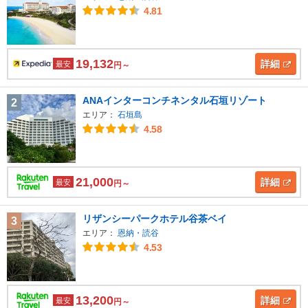
4.81
19,132
詳細
最安
円～
ANAインターコンチネンタル石垣リゾート
2
エリア：
石垣島
4.58
21,000
詳細
最安
円～
リザンシーパークホテル谷茶ベイ
3
エリア：
恩納・読谷
4.53
13,200
詳細
最安
円～