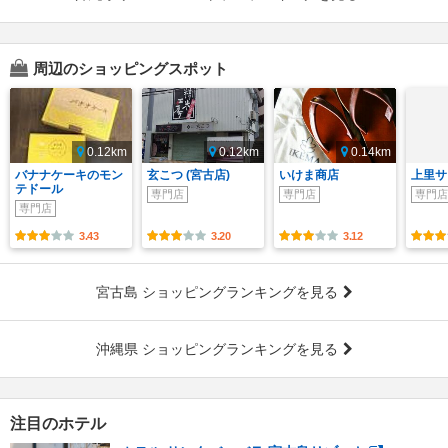
周辺のショッピングスポット
0.12km
0.12km
0.14km
バナナケーキのモン
玄こつ (宮古店)
いけま商店
上里サ
テドール
専門店
専門店
専門店
専門店
3.43
3.20
3.12
宮古島 ショッピングランキングを見る
沖縄県 ショッピングランキングを見る
注目のホテル