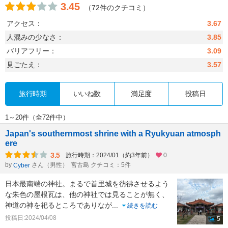
3.45
（72件のクチコミ）
アクセス：
3.67
人混みの少なさ：
3.85
バリアフリー：
3.09
見ごたえ：
3.57
旅行時期
いいね数
満足度
投稿日
1～20件（全72件中）
Japan's southernmost shrine with a Ryukyuan atmosph
ere
3.5
旅行時期：2024/01（約3年前）
0
by
さん（男性）
宮古島 クチコミ：5件
Cyber
日本最南端の神社。まるで首里城を彷彿させるよう
な朱色の屋根瓦は、他の神社では見ることが無く、
神道の神を祀るところでありなが
...
続きを読む
投稿日:2024/04/08
5