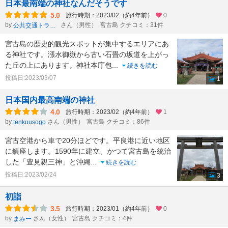
日本最南端の神社なんだそうです
5.0
旅行時期：2023/02（約4年前）
0
by
さん（男性）
宮古島 クチコミ：31件
公共交通トラベラーken
宮古島の歴史的観光スポットが集中するエリアにあ
る神社です。漲水御嶽から古い石畳の坂道を上がっ
た丘の上にあります。神社本庁包
...
続きを読む
投稿日:2023/03/07
1
日本国内最高南端の神社
4.0
旅行時期：2023/02（約4年前）
1
by
さん（男性）
宮古島 クチコミ：86件
tenkuusogo
宮古空港から車で20分ほどです。平良港に近い地区
に鎮座します。1590年に建立、かつて宮古島を統治
した「豊見親三神」と沖縄
...
続きを読む
投稿日:2023/02/24
3
初詣
3.5
旅行時期：2023/01（約4年前）
0
by
さん（女性）
宮古島 クチコミ：4件
まみー