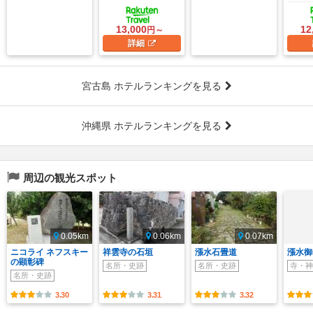
13,000
12
円～
詳細
宮古島 ホテルランキングを見る
沖縄県 ホテルランキングを見る
周辺の観光スポット
0.05km
0.06km
0.07km
ニコライ ネフスキー
祥雲寺の石垣
漲水石畳道
漲水御
の顕彰碑
名所・史跡
名所・史跡
寺・神
名所・史跡
3.30
3.31
3.32