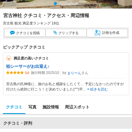
宮古神社 クチコミ・アクセス・周辺情報
宮古島 観光 満足度ランキング 18位
計画
を作成
クチコミ
を投稿
クリップ
する
ピックアップ クチコミ
満足度の高いクチコミ
狛シーサーがお出迎え♪
旅行時期 2025/10
by
さん
まりーん
5.0
宮古島の氏神様に、旅のお礼と感謝をしたくて… 予定になかったのですが
行けたら絶対に行こう！と決めていました(^^)平
...
続きを読む
クチコミ
写真
施設情報
周辺スポット
クチコミ・評判