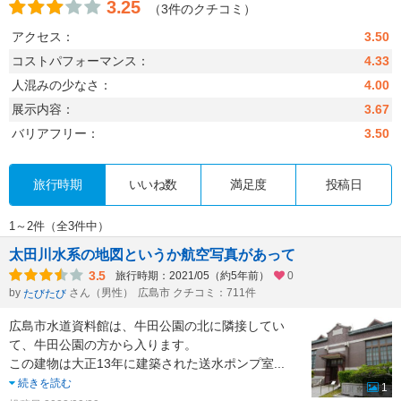
3.25
（3件のクチコミ）
アクセス：
3.50
コストパフォーマンス：
4.33
人混みの少なさ：
4.00
展示内容：
3.67
バリアフリー：
3.50
旅行時期
いいね数
満足度
投稿日
1～2件（全3件中）
太田川水系の地図というか航空写真があって
3.5
旅行時期：2021/05（約5年前）
0
by
さん（男性）
広島市 クチコミ：711件
たびたび
広島市水道資料館は、牛田公園の北に隣接してい
て、牛田公園の方から入ります。
この建物は大正13年に建築された送水ポンプ室
...
続きを読む
1