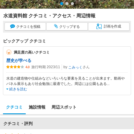
水道資料館 クチコミ・アクセス・周辺情報
計画
を作成
クチコミ
を投稿
クリップ
する
ピックアップ クチコミ
満足度の高いクチコミ
歴史が学べる
旅行時期 2023/11
by
さん
こみっく
4.0
水道の建造物や仕組みなどいろいろな要素を見ることが出来ます。動画や
パネル展示もあり社会勉強に最適でした。周辺には公園もある
...
続きを読む
クチコミ
施設情報
周辺スポット
クチコミ・評判