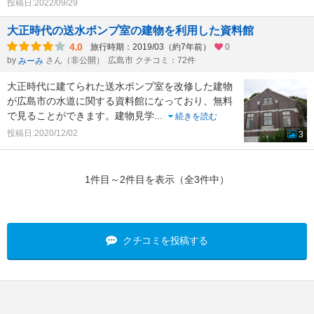
投稿日:2022/09/29
大正時代の送水ポンプ室の建物を利用した資料館
4.0
旅行時期：2019/03（約7年前）
0
by
さん（非公開）
広島市 クチコミ：72件
みーみ
大正時代に建てられた送水ポンプ室を改修した建物
が広島市の水道に関する資料館になっており、無料
で見ることができます。建物見学
...
続きを読む
投稿日:2020/12/02
3
1件目～2件目を表示（全3件中）
クチコミを投稿する