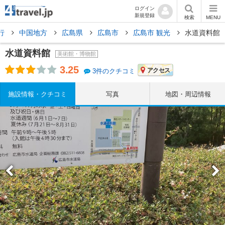
ログイン
新規登録
検索
MENU
行
中国地方
広島県
広島市
広島市 観光
水道資料館
水道資料館
美術館・博物館
3.25
アクセス
3件のクチコミ
施設情報・クチコミ
写真
地図・周辺情報