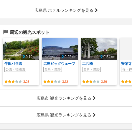
広島県 ホテルランキングを見る
周辺の観光スポット
0.12km
0.23km
0.54km
牛田バラ園
広島ビッグウェーブ
工兵橋
安楽寺
公園・植物園
名所・史跡
名所・史跡
寺・神
3.08
3.22
3.20
広島市 観光ランキングを見る
広島県 観光ランキングを見る