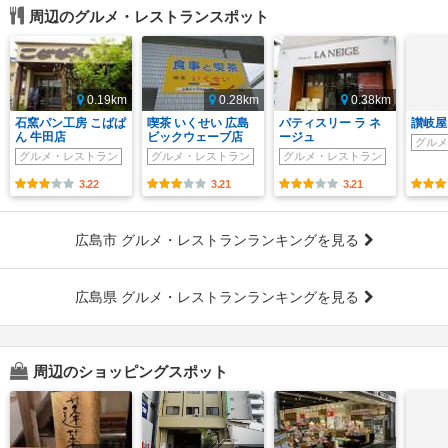
周辺のグルメ・レストランスポット
0.19km
0.28km
0.38km
石窯パン工房 こばぱ
喫茶 いくせい 広島
パティスリー ラ ネ
讃岐屋
ん 牛田店
ビックウェーブ店
ージュ
グルメ
グルメ・レストラン
グルメ・レストラン
グルメ・レストラン
3.22
3.21
3.21
広島市 グルメ・レストランランキングを見る
広島県 グルメ・レストランランキングを見る
周辺のショッピングスポット