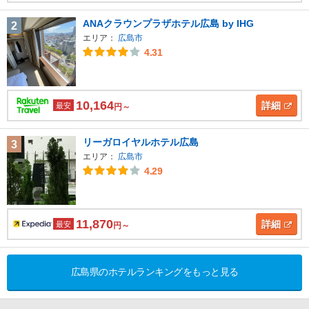
ANAクラウンプラザホテル広島 by IHG
2
エリア：
広島市
4.31
10,164
詳細
最安
円～
リーガロイヤルホテル広島
3
エリア：
広島市
4.29
11,870
詳細
最安
円～
広島県のホテルランキングをもっと見る