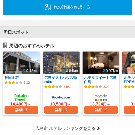
旅の計画を作成する
周辺スポット
周辺のおすすめホテル
0.48km
0.84km
0.97km
神田山荘
広島ゲストハウス碌
ホテルスイート広島
ホテル
roku
白島
PREM
3.12
3.08
3.20
14,400
10,500
13,724
3
円～
円～
円～
詳細
詳細
詳細
広島市 ホテルランキングを見る