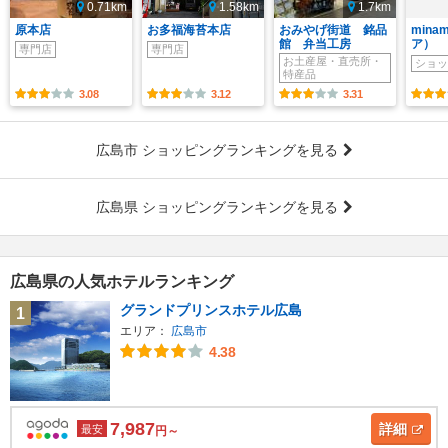
0.71km
1.58km
1.7km
原本店
お多福海苔本店
おみやげ街道 銘品
mina
館 弁当工房
ア）
専門店
専門店
お土産屋・直売所・
ショッ
特産品
3.08
3.12
3.31
広島市 ショッピングランキングを見る
広島県 ショッピングランキングを見る
広島県の人気ホテルランキング
グランドプリンスホテル広島
1
エリア：
広島市
4.38
7,987
詳細
最安
円～