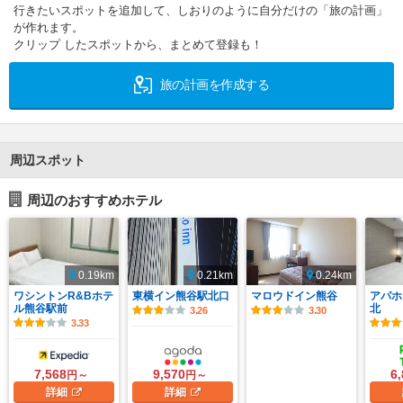
行きたいスポットを追加して、しおりのように自分だけの「旅の計画」
が作れます。
クリップ したスポットから、まとめて登録も！
旅の計画を作成する
周辺スポット
周辺のおすすめホテル
0.19km
0.21km
0.24km
ワシントンR&Bホテ
東横イン熊谷駅北口
マロウドイン熊谷
アパホ
ル熊谷駅前
北
3.26
3.30
3.33
7,568
9,570
6
円～
円～
詳細
詳細