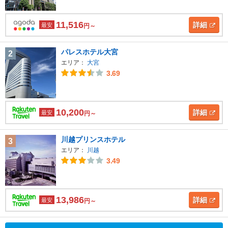
11,516
詳細
最安
円～
パレスホテル大宮
2
エリア：
大宮
3.69
10,200
詳細
最安
円～
川越プリンスホテル
3
エリア：
川越
3.49
13,986
詳細
最安
円～