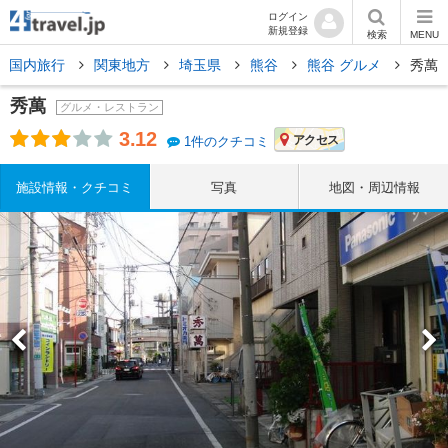
ログイン
新規登録
検索
MENU
国内旅行
関東地方
埼玉県
熊谷
熊谷 グルメ
秀萬
秀萬
グルメ・レストラン
3.12
アクセス
1件のクチコミ
施設情報・クチコミ
写真
地図・周辺情報