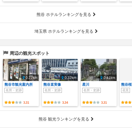
熊谷 ホテルランキングを見る
埼玉県 ホテルランキングを見る
周辺の観光スポット
0.22km
0.32km
0.41km
熊谷市観光案内所
熊谷直実像
星川
熊谷桜
名所・史跡
名所・史跡
名所・史跡
花見
3.31
3.34
3.31
熊谷 観光ランキングを見る