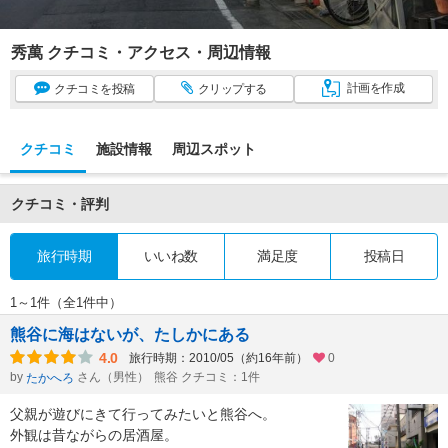
秀萬 クチコミ・アクセス・周辺情報
計画
を作成
クチコミ
を投稿
クリップ
する
クチコミ
施設情報
周辺スポット
クチコミ・評判
旅行時期
いいね数
満足度
投稿日
1～1件（全1件中）
熊谷に海はないが、たしかにある
4.0
旅行時期：2010/05（約16年前）
0
by
さん（男性）
熊谷 クチコミ：1件
たかへろ
父親が遊びにきて行ってみたいと熊谷へ。
外観は昔ながらの居酒屋。