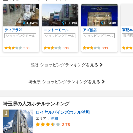
0.06km
0.11km
0.24km
ティアラ21
ニットーモール
アズ熊谷
軍配本
ショッピングモール
ショッピングモール
ショッピングモール
専門店
3.30
3.30
3.33
熊谷 ショッピングランキングを見る
埼玉県 ショッピングランキングを見る
埼玉県の人気ホテルランキング
ロイヤルパインズホテル浦和
1
エリア：
浦和
3.78