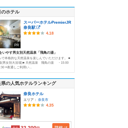
目のホテル
スーパーホテルPremierJR
奈良駅
4.18
PR
をいやす男女別天然温泉「飛鳥の湯」
ルで本格的な天然温泉を楽しんでいただけます。 ■
(男女別大浴場)■ 天然温泉 飛鳥の湯 ・15:00
:30 ※夜通しご利用い...
良県の人気ホテルランキング
奈良ホテル
エリア：
奈良市
4.35
32,200
詳細
最安