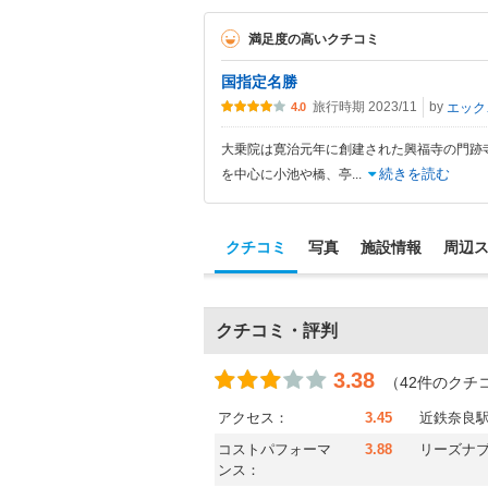
満足度の高いクチコミ
国指定名勝
旅行時期 2023/11
by
エ
4.0
大乗院は寛治元年に創建された興福寺の門跡
続きを読む
を中心に小池や橋、亭
...
クチコミ
写真
施設情報
周辺
クチコミ・評判
3.38
（42件のクチ
アクセス：
3.45
近鉄奈良駅
コストパフォーマ
3.88
リーズナ
ンス：