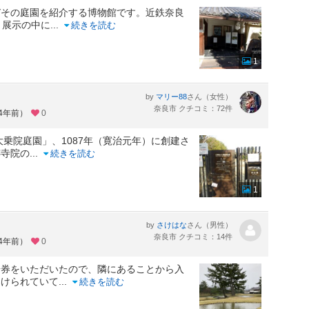
びその庭園を紹介する博物館です。近鉄奈良
。展示の中に
...
続きを読む
1
by
さん（女性）
マリー88
奈良市 クチコミ：72件
約4年前）
0
乗院庭園」、1087年（寛治元年）に創建さ
跡寺院の
...
続きを読む
1
by
さん（男性）
さけはな
奈良市 クチコミ：14件
約4年前）
0
場券をいただいたので、隣にあることから入
架けられていて
...
続きを読む