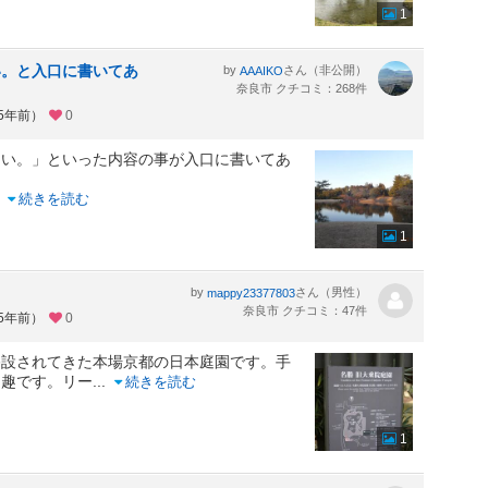
1
い。と入口に書いてあ
by
さん（非公開）
AAAIKO
奈良市 クチコミ：268件
約5年前）
0
さい。」といった内容の事が入口に書いてあ
..
続きを読む
1
by
さん（男性）
mappy23377803
奈良市 クチコミ：47件
約5年前）
0
移設されてきた本場京都の日本庭園です。手
る趣です。リー
...
続きを読む
1