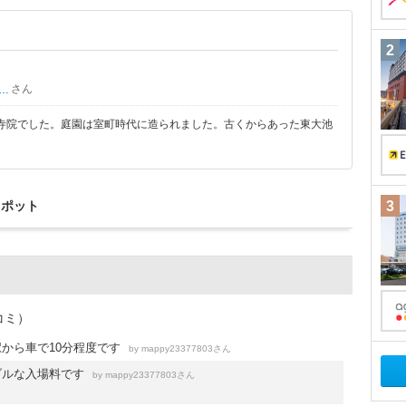
2
さん
ックスさん
寺院でした。庭園は室町時代に造られました。古くからあった東大池
スポット
3
コミ）
から車で10分程度です
by
さん
mappy23377803
ブルな入場料です
by
さん
mappy23377803