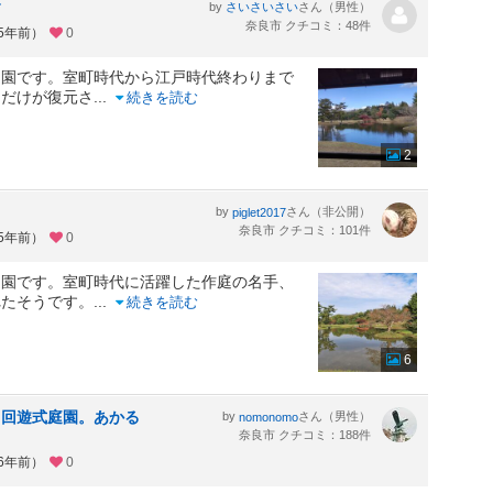
す
by
さん（男性）
さいさいさい
奈良市 クチコミ：48件
約5年前）
0
庭園です。室町時代から江戸時代終わりまで
園だけが復元さ
...
続きを読む
2
by
さん（非公開）
piglet2017
奈良市 クチコミ：101件
約5年前）
0
園です。室町時代に活躍した作庭の名手、
れたそうです。
...
続きを読む
6
，回遊式庭園。あかる
by
さん（男性）
nomonomo
奈良市 クチコミ：188件
約6年前）
0