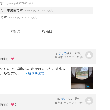
です
by
さん
mappy23377803
れた日本庭園です
by
さん
mappy23377803
います
by
さん
mappy23377803
満足度
投稿日
by
さん（女性）
よしめ
奈良市 クチコミ：26件
約4年前）
0
頂いたので、朝散歩に出かけました。徒歩５
す。冬なので、
...
続きを読む
1
す。
by
さん（男性）
ゲン
奈良市 クチコミ：73件
約4年前）
0