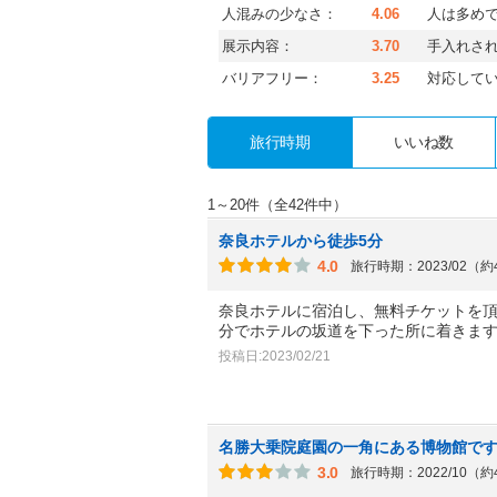
人混みの少なさ：
4.06
人は多め
展示内容：
3.70
手入れさ
バリアフリー：
3.25
対応して
旅行時期
いいね数
1～20件（全42件中）
奈良ホテルから徒歩5分
4.0
旅行時期：2023/02（
奈良ホテルに宿泊し、無料チケットを
分でホテルの坂道を下った所に着きま
投稿日:2023/02/21
名勝大乗院庭園の一角にある博物館で
3.0
旅行時期：2022/10（