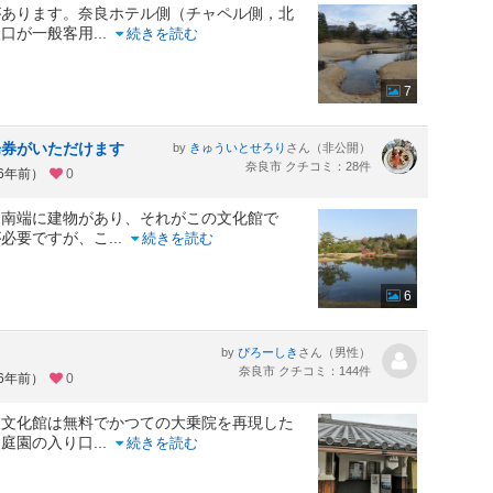
があります。奈良ホテル側（チャペル側，北
入口が一般客用
...
続きを読む
7
場券がいただけます
by
さん（非公開）
きゅういとせろり
奈良市 クチコミ：28件
約6年前）
0
。南端に建物があり、それがこの文化館で
が必要ですが、こ
...
続きを読む
6
by
さん（男性）
ぴろーしき
奈良市 クチコミ：144件
約6年前）
0
。文化館は無料でかつての大乗院を再現した
は庭園の入り口
...
続きを読む