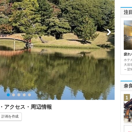
注
疲れ
ホテ
大浴場
～翌9
奈
1
ミ・アクセス・周辺情報
計画
を作成