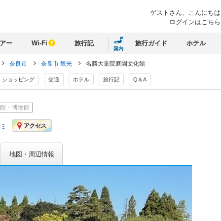
ゲストさん、
こんにちは
ログインはこちら
アー
Wi-Fi
旅行記
旅行ガイド
ホテル
国内
奈良市
奈良市 観光
名勝大乗院庭園文化館
ショッピング
交通
ホテル
旅行記
Q＆A
館・博物館
コミ
アクセス
地図・周辺情報