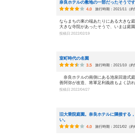
奈良ホテルの敷地の一部だったそうで
4.0
旅行時期：2021/11（
ならまちの東の端あたりにある大きな
大きな寺院があったそうで、いまは庭
投稿日:2022/02/19
室町時代の名園
3.5
旅行時期：2021/10（
奈良ホテルの南側にある池泉回遊式庭
善阿弥が改造、将軍足利義政もよく訪
投稿日:2022/04/27
旧大乗院庭園。奈良ホテルに隣接する
い。
4.0
旅行時期：2021/02（