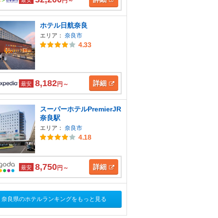
円～
ホテル日航奈良
エリア：
奈良市
4.33
8,182
詳細
最安
円～
スーパーホテルPremierJR
奈良駅
エリア：
奈良市
4.18
8,750
詳細
最安
円～
奈良県のホテルランキングをもっと見る