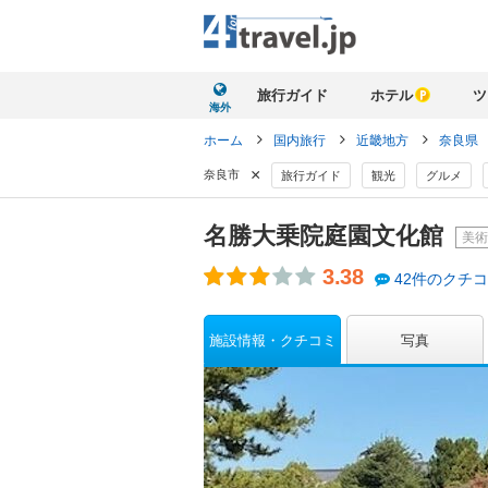
旅行ガイド
ホテル
ツ
海外
ホーム
国内旅行
近畿地方
奈良県
×
奈良市
旅行ガイド
観光
グルメ
名勝大乗院庭園文化館
美術
3.38
42件のクチ
施設情報・クチコミ
写真