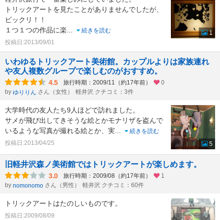
トリックアートを見たことがありませんでしたが、
ビックリ！！
１つ１つの作品に楽
...
続きを読む
1
投稿日:2013/09/01
いわゆるトリックアート美術館。カップルよりは家族連れ
や友人複数グループで楽しむのがおすすめ。
4.5
旅行時期：2009/11（約17年前）
0
by
さん（女性）
軽井沢 クチコミ：3件
ゆりりん
大学時代の友人たち9人ほどで訪れました。
サメが飛び出してきそうな絵とかモナリザを盗んで
いるような写真が撮れる絵とか、実
...
続きを読む
投稿日:2013/04/25
5
旧軽井沢森ノ美術館ではトリックアートが楽しめます。
3.0
旅行時期：2009/08（約17年前）
1
by
さん（男性）
軽井沢 クチコミ：60件
nomonomo
トリックアートはたのしいものです。
投稿日:2009/08/09