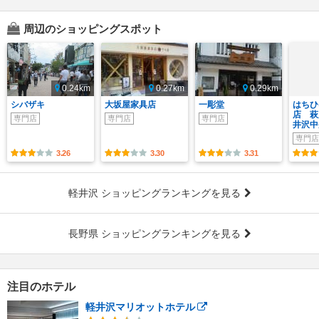
周辺のショッピングスポット
0.24km
0.27km
0.29km
シバザキ
大坂屋家具店
一彫堂
はちひ
店 萩
専門店
専門店
専門店
井沢中
専門店
3.26
3.30
3.31
軽井沢 ショッピングランキングを見る
長野県 ショッピングランキングを見る
注目のホテル
軽井沢マリオットホテル