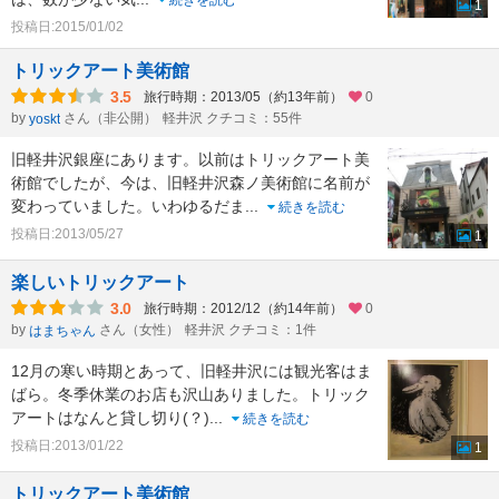
続きを読む
1
投稿日:2015/01/02
トリックアート美術館
3.5
旅行時期：2013/05（約13年前）
0
by
さん（非公開）
軽井沢 クチコミ：55件
yoskt
旧軽井沢銀座にあります。以前はトリックアート美
術館でしたが、今は、旧軽井沢森ノ美術館に名前が
変わっていました。いわゆるだま
...
続きを読む
投稿日:2013/05/27
1
楽しいトリックアート
3.0
旅行時期：2012/12（約14年前）
0
by
さん（女性）
軽井沢 クチコミ：1件
はまちゃん
12月の寒い時期とあって、旧軽井沢には観光客はま
ばら。冬季休業のお店も沢山ありました。トリック
アートはなんと貸し切り(？)
...
続きを読む
投稿日:2013/01/22
1
トリックアート美術館