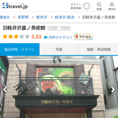
ログイン
新規登録
検索
MENU
越地方
長野県
軽井沢
軽井沢 観光
旧軽井沢森ノ美術館
旧軽井沢森ノ美術館
美術館・博物館
3.33
アクセス
20件のクチコミ
施設情報・クチコミ
写真
地図・周辺情報