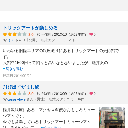
トリックアートが楽しめる
3.0
旅行時期：2013/10（約13年前）
0
by
さん（非公開）
軽井沢 クチコミ：21件
ミミ
いわゆる旧軽エリアの銀座通りにあるトリックアートの美術館で
す。
入館料1500円って割りと高いなと思いましたが、軽井沢の
...
続きを読む
投稿日:2014/01/21
飛び出すだまし絵
3.0
旅行時期：2013/09（約13年前）
0
by
さん（男性）
軽井沢 クチコミ：84件
canary-love
軽井沢銀座にある、アクセス至便なおもしろミュー
ジアムです。
今でも営業しているトリックアートミュージアム
は、数が少ない気
...