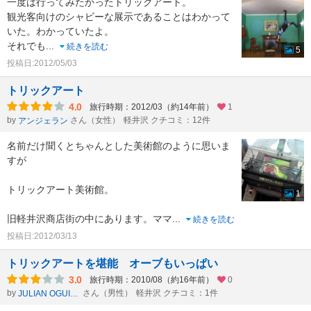
一度は行ってみたかったトリックアート。
観光客向けのシャビーな展示であることはわかって
いた。わかっていたよ。
それでも
...
続きを読む
5
投稿日:2012/05/03
トリックアート
4.0
旅行時期：2012/03（約14年前）
1
by
さん（女性）
軽井沢 クチコミ：12件
アンジェラン
名前だけ聞くとちゃんとした美術館のように思いま
すが
トリックアート美術館。
1
旧軽井沢商店街の中にあります。ママ
...
続きを読む
投稿日:2012/03/13
トリックアートを堪能 オーブもいっぱい
3.0
旅行時期：2010/08（約16年前）
0
by
さん（男性）
軽井沢 クチコミ：1件
JULIAN OGUISS