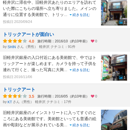
軽井沢に滞在中、旧軽井沢あたりのエリアを訪れて
いた際にこちらの場所へ立ち寄りました。メインの
通りに位置する美術館で、トリッ
...
続きを読む
投稿日:2020/09/24
1
トリックアートが面白い
4.0
旅行時期：2016/10（約10年前）
0
by
さん（男性）
軽井沢 クチコミ：91件
SHIN
旧軽井沢銀座の入口付近にある美術館で、中ではト
リックアートが楽しめます。カメラを持って子供を
連れて行くと、撮った写真に大興
...
続きを読む
投稿日:2016/11/06
1
トリックアート
3.5
旅行時期：2016/05（約10年前）
0
by
さん（男性）
軽井沢 クチコミ：17件
KT
旧軽井沢銀座のメインストリートに入ってすぐのと
ころにある美術館です。美術館といっても普通の絵
画や彫刻などが展示されている美
...
続きを読む