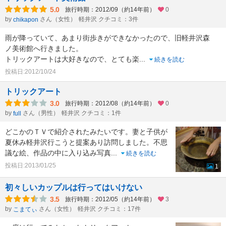
5.0
旅行時期：2012/09（約14年前）
0
by
さん（女性）
軽井沢 クチコミ：3件
chikapon
雨が降っていて、あまり街歩きができなかったので、旧軽井沢森
ノ美術館へ行きました。
トリックアートは大好きなので、とても楽
...
続きを読む
投稿日:2012/10/24
トリックアート
3.0
旅行時期：2012/08（約14年前）
0
by
さん（男性）
軽井沢 クチコミ：1件
full
どこかのＴＶで紹介されたみたいです。妻と子供が
夏休み軽井沢行こうと提案あり訪問しました。不思
議な絵、作品の中に入り込み写真
...
続きを読む
投稿日:2013/01/25
1
初々しいカップルは行ってはいけない
3.5
旅行時期：2012/05（約14年前）
3
by
さん（女性）
軽井沢 クチコミ：17件
こまてぃ