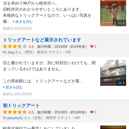
涼を求めて神戸から軽井沢へ。
旧軽井沢のわかりやすいところにあります。
本格的なトリックアートなので、いっぱい写真を
撮
...
続きを読む
1
投稿日:2016/05/13
トリックアートなど展示されています
3.5
旅行時期：2010/08（約16年前）
2
by
さん（男性）
軽井沢 クチコミ：5件
Jing
旧と書かれていますが、別に特別古いわけでも、閉
まっているわけではありません。
この美術館には、トリックアートなどが展
...
1
続きを読む
投稿日:2011/09/15
初トリックアート
4.5
旅行時期：2010/05（約16年前）
0
by
さん（女性）
軽井沢 クチコミ：4件
peachy41
軽井沢旅行で一番楽しみにしていました。