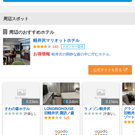
周辺スポット
周辺のおすすめホテル
軽井沢マリオットホテル
スポンサー提供
3.83
お得情報
軽井沢の閑静な森の中に佇むホテル。
公式サイトを見る
0.03km
0.04km
0.15km
すわの森ホテル
LONGINGHOUSE
ラ メゾン軽井沢
グラン
旧軽井沢 諏訪ノ森
旧軽井
評価なし
評価なし
ゾート
3.21