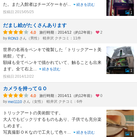
た。また入館者はチーズケーキが
...
続きを読む
投稿日:2015/05/25
1
だまし絵がたくさんあります
4.0
旅行時期：2014/12（約12年前）
2
by
さん（男性）
軽井沢 クチコミ：11件
RON3
世界の名画をペンキで複製した「トリックアート美
術館」です。
額縁も全てペンキで描かれていて、触ることも出来
ます。全て右上
...
続きを読む
1
投稿日:2014/12/22
カメラを持ってＧＯ
4.0
旅行時期：2014/11（約12年前）
0
by
さん（女性）
軽井沢 クチコミ：6件
mei1110
トリックアートの美術館です。
大人でもビックリするものもあり、子供でも充分楽
しめます。
写真撮影ＯＫなので工夫して色々
...
続きを読む
1