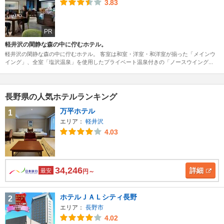
3.83
PR
軽井沢の閑静な森の中に佇むホテル。
軽井沢の閑静な森の中に佇むホテル。 客室は和室・洋室・和洋室が揃った「メインウ
イング」、全室「塩沢温泉」を使用したプライベート温泉付きの「ノースウイング...
長野県の人気ホテルランキング
万平ホテル
1
エリア：
軽井沢
4.03
34,246
詳細
最安
円～
ホテルＪＡＬシティ長野
2
エリア：
長野市
4.02