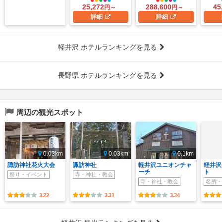
25,272
288,600
45
円～
円～
詳細
詳細
軽井沢 ホテルランキングを見る
長野県 ホテルランキングを見る
周辺の観光スポット
0.03km
0.03km
0.1km
諏訪神社花火大会
諏訪神社
軽井沢ユニオンチャ
軽井沢
ーチ
ト
祭り・イベント
寺・神社・教会
寺・神社・教会
名所・
3.22
3.31
3.34