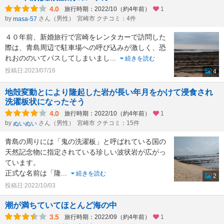
4.0
旅行時期：2022/10（約4年前）
1
by
さん（男性）
宮崎市 クチコミ：4件
masa-57
４０年前、新婚旅行で宮崎をレンタカーで訪問した
際は、青島周辺で駐車場への呼び込みが激しく、恐
れおののいてパスしてしまいまし
...
続きを読む
投稿日:2023/07/16
4
地殻変動とにより隆起した岩が長い年月をかけて浸食され
洗濯板状になったそう
4.0
旅行時期：2022/10（約4年前）
1
by
さん（男性）
宮崎市 クチコミ：15件
ぬいぬい
青島の周りには「鬼の洗濯板」と呼ばれている国の
天然記念物に指定されている珍しい波状岩が広がっ
ています。
正式な名前は「隆
...
続きを読む
2
投稿日:2022/10/03
潮が満ちていてほとんど海の中
3.5
旅行時期：2022/09（約4年前）
1