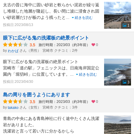
太古の昔に海中に固い砂岩と軟らかい泥岩が繰り返
し堆積した地層が隆起し、長い間に波に浸食され固
い砂岩層だけが板のよう残ったと
...
続きを読む
投稿日:2023/08/13
1
眼下に広がる鬼の洗濯板の絶景ポイント
3.5
旅行時期：2023/03（約3年前）
0
by
さん（男性）
宮崎市 クチコミ：2件
わかば
眼下に広がる鬼の洗濯板の絶景ポイント
宮崎市「道の駅」フェニックスは、日南海岸国定公
園内「堀切峠」に位置しています。
...
続きを読む
投稿日:2023/04/30
3
島の周りを囲うようにあります
3.5
旅行時期：2023/03（約3年前）
0
by
さん（女性）
宮崎市 クチコミ：3件
takako
青島の中央にある青島神社に行く途中たくさん洗濯
岩がありました。
洗濯岩と言って若い方に分かるかしら