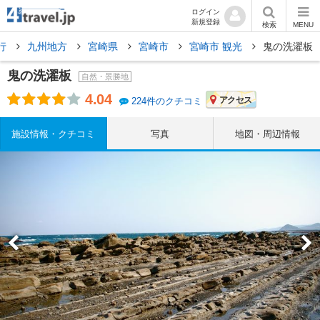
ログイン
新規登録
検索
MENU
行
九州地方
宮崎県
宮崎市
宮崎市 観光
鬼の洗濯板
鬼の洗濯板
自然・景勝地
4.04
アクセス
224件のクチコミ
施設情報・クチコミ
写真
地図・周辺情報