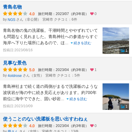
青島名物
4.0
旅行時期：2023/07（約3年前）
0
by
さん（非公開）
宮崎市 クチコミ：6件
NGS
青島名物の鬼の洗濯板。干潮時間とややずれていて
も問題なく見れました。青島神社への参道からすぐ
海岸へ下りた場所にあるので、ほ
...
続きを読む
投稿日:2023/08/16
1
見事な景色
5.0
旅行時期：2023/04（約3年前）
1
by
さん（女性）
宮崎市 クチコミ：5件
4oldrose
青島神社まで続く道の両側がまるで洗濯板のような
波状岩が海の中に続き見応えがあります。約700年
前位に海中でできた、固い砂岩
...
続きを読む
投稿日:2023/10/09
1
使うことのない洗濯板を思い出すわねぇ
4.0
旅行時期：2023/04（約3年前）
0
by
さん（女性）
宮崎市 クチコミ：13件
愛さん