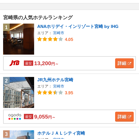
宮崎県の人気ホテルランキング
ANAホリデイ・インリゾート宮崎 by IHG
1
エリア：
宮崎市
4.05
13,200
詳細
最安
円～
JR九州ホテル宮崎
2
エリア：
宮崎市
3.95
9,055
詳細
最安
円～
ホテルＪＡＬシティ宮崎
3