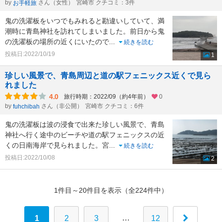
by
さん（女性）
宮崎市 クチコミ：3件
お手軽旅
鬼の洗濯板をいつでもみれると勘違いしていて、満
潮時に青島神社を訪れてしまいました。前日から鬼
の洗濯板の場所の近くにいたので
...
続きを読む
投稿日:2022/10/19
1
珍しい風景で、青島周辺と道の駅フェニックス近くで見ら
れました
4.0
旅行時期：2022/09（約4年前）
0
by
さん（非公開）
宮崎市 クチコミ：6件
fuhchibah
鬼の洗濯板は波の浸食で出来た珍しい風景で、青島
神社へ行く途中のビーチや道の駅フェニックスの近
くの日南海岸で見られました。宮
...
続きを読む
投稿日:2022/10/08
2
1件目～20件目を表示（全224件中）
…
1
2
3
12