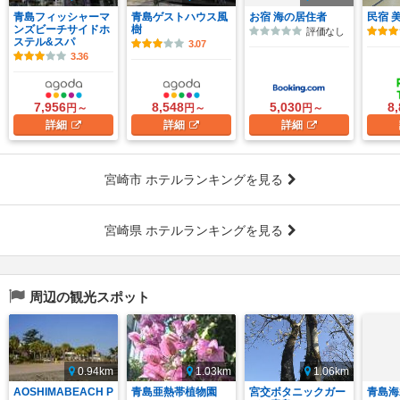
青島フィッシャーマ
青島ゲストハウス風
お宿 海の居住者
民宿 
ンズビーチサイドホ
樹
評価なし
ステル&スパ
3.07
3.36
7,956
8,548
5,030
8
円～
円～
円～
詳細
詳細
詳細
宮崎市 ホテルランキングを見る
宮崎県 ホテルランキングを見る
周辺の観光スポット
0.94km
1.03km
1.06km
AOSHIMABEACH P
青島亜熱帯植物園
宮交ボタニックガー
青島海