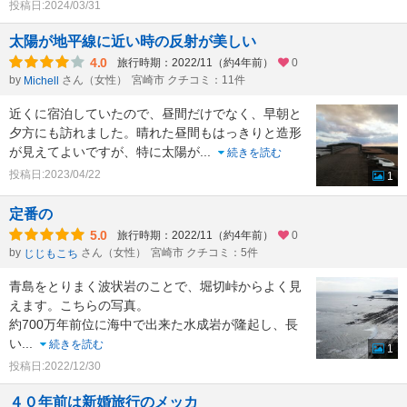
投稿日:2024/03/31
太陽が地平線に近い時の反射が美しい
4.0
旅行時期：2022/11（約4年前）
0
by
さん（女性）
宮崎市 クチコミ：11件
Michell
近くに宿泊していたので、昼間だけでなく、早朝と
夕方にも訪れました。晴れた昼間もはっきりと造形
が見えてよいですが、特に太陽が
...
続きを読む
投稿日:2023/04/22
1
定番の
5.0
旅行時期：2022/11（約4年前）
0
by
さん（女性）
宮崎市 クチコミ：5件
じじもこち
青島をとりまく波状岩のことで、堀切峠からよく見
えます。こちらの写真。
約700万年前位に海中で出来た水成岩が隆起し、長
い
...
続きを読む
1
投稿日:2022/12/30
４０年前は新婚旅行のメッカ