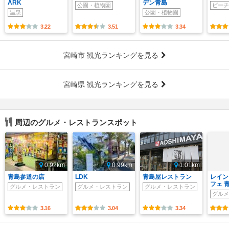
ARK
デン青島
公園・植物園
ビーチ
温泉
公園・植物園
3.22
3.51
3.34
宮崎市 観光ランキングを見る
宮崎県 観光ランキングを見る
周辺のグルメ・レストランスポット
0.92km
0.99km
1.01km
青島参道の店
LDK
青島屋レストラン
レイン
フェ 
グルメ・レストラン
グルメ・レストラン
グルメ・レストラン
グルメ
3.16
3.04
3.34