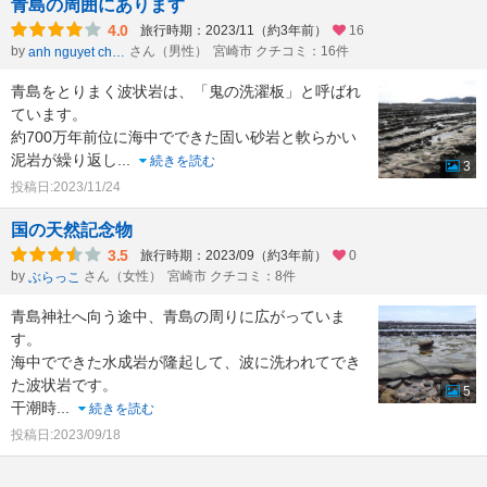
青島の周囲にあります
4.0
旅行時期：2023/11（約3年前）
16
by
さん（男性）
宮崎市 クチコミ：16件
anh nguyet chan
青島をとりまく波状岩は、「鬼の洗濯板」と呼ばれ
ています。
約700万年前位に海中でできた固い砂岩と軟らかい
泥岩が繰り返し
...
続きを読む
3
投稿日:2023/11/24
国の天然記念物
3.5
旅行時期：2023/09（約3年前）
0
by
さん（女性）
宮崎市 クチコミ：8件
ぶらっこ
青島神社へ向う途中、青島の周りに広がっていま
す。
海中でできた水成岩が隆起して、波に洗われてでき
た波状岩です。
5
干潮時
...
続きを読む
投稿日:2023/09/18