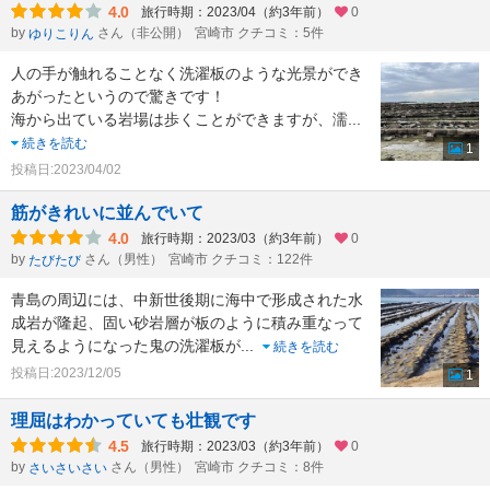
4.0
旅行時期：2023/04（約3年前）
0
by
さん（非公開）
宮崎市 クチコミ：5件
ゆりこりん
人の手が触れることなく洗濯板のような光景ができ
あがったというので驚きです！
海から出ている岩場は歩くことができますが、濡
...
続きを読む
1
投稿日:2023/04/02
筋がきれいに並んでいて
4.0
旅行時期：2023/03（約3年前）
0
by
さん（男性）
宮崎市 クチコミ：122件
たびたび
青島の周辺には、中新世後期に海中で形成された水
成岩が隆起、固い砂岩層が板のように積み重なって
見えるようになった鬼の洗濯板が
...
続きを読む
投稿日:2023/12/05
1
理屈はわかっていても壮観です
4.5
旅行時期：2023/03（約3年前）
0
by
さん（男性）
宮崎市 クチコミ：8件
さいさいさい