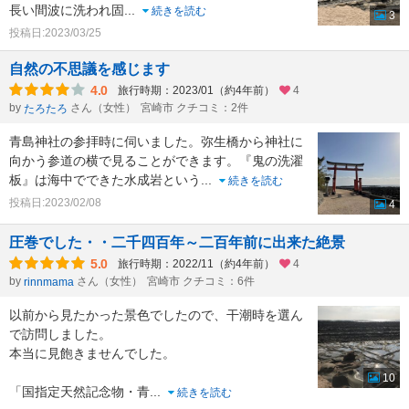
長い間波に洗われ固
...
続きを読む
3
投稿日:2023/03/25
自然の不思議を感じます
4.0
旅行時期：2023/01（約4年前）
4
by
さん（女性）
宮崎市 クチコミ：2件
たろたろ
青島神社の参拝時に伺いました。弥生橋から神社に
向かう参道の横で見ることができます。『鬼の洗濯
板』は海中でできた水成岩という
...
続きを読む
投稿日:2023/02/08
4
圧巻でした・・二千四百年～二百年前に出来た絶景
5.0
旅行時期：2022/11（約4年前）
4
by
さん（女性）
宮崎市 クチコミ：6件
rinnmama
以前から見たかった景色でしたので、干潮時を選ん
で訪問しました。
本当に見飽きませんでした。
10
「国指定天然記念物・青
...
続きを読む