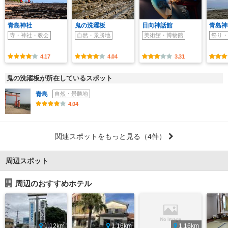
青島神社
鬼の洗濯板
日向神話館
青島神
寺・神社・教会
自然・景勝地
美術館・博物館
祭り・
4.17
4.04
3.31
鬼の洗濯板が所在しているスポット
青島
自然・景勝地
4.04
関連スポットをもっと見る
（4件）
周辺スポット
周辺のおすすめホテル
1.12km
1.16km
1.16km