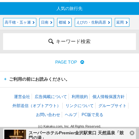
人気の旅行先
高千穂・五ヶ瀬
日南
都城
えびの・生駒高原
延岡
キーワード検索
PAGE TOP
ご利用の前にお読みください。
運営会社
広告掲載について
利用規約
個人情報保護方針
外部送信（オプトアウト）
リンクについて
グループサイト
お問い合わせ
ヘルプ
PC版で見る
(c) Kakaku.com, Inc. All Rights Reserved.
掲載情報・写真など、すべてのコンテンツの無断複写・転載・公衆送信等を禁じま
スーパーホテルPremier金沢駅東口 天然温泉「鼓
す。
門の湯」