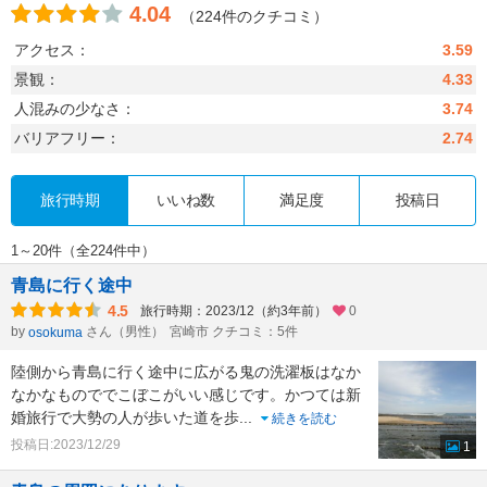
4.04
（224件のクチコミ）
アクセス：
3.59
景観：
4.33
人混みの少なさ：
3.74
バリアフリー：
2.74
旅行時期
いいね数
満足度
投稿日
1～20件（全224件中）
青島に行く途中
4.5
旅行時期：2023/12（約3年前）
0
by
さん（男性）
宮崎市 クチコミ：5件
osokuma
陸側から青島に行く途中に広がる鬼の洗濯板はなか
なかなものででこぼこがいい感じです。かつては新
婚旅行で大勢の人が歩いた道を歩
...
続きを読む
投稿日:2023/12/29
1