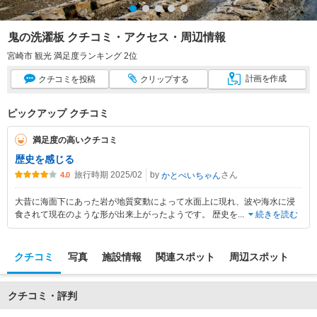
鬼の洗濯板 クチコミ・アクセス・周辺情報
宮崎市 観光 満足度ランキング 2位
計画
を作成
クチコミ
を投稿
クリップ
する
ピックアップ クチコミ
満足度の高いクチコミ
歴史を感じる
旅行時期 2025/02
by
さん
かとぺいちゃん
4.0
大昔に海面下にあった岩が地質変動によって水面上に現れ、波や海水に浸
食されて現在のような形が出来上がったようです。 歴史を
...
続きを読む
クチコミ
写真
施設情報
関連スポット
周辺スポット
クチコミ・評判