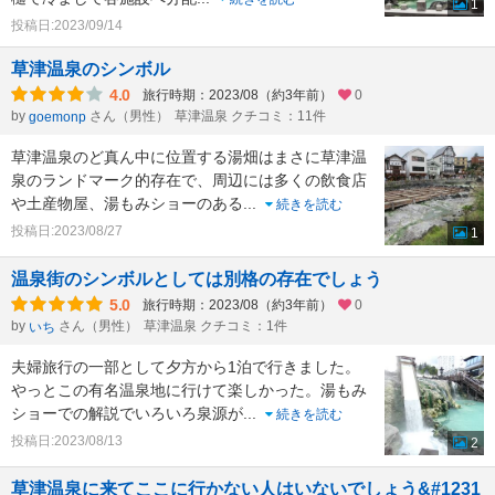
1
投稿日:2023/09/14
草津温泉のシンボル
4.0
旅行時期：2023/08（約3年前）
0
by
さん（男性）
草津温泉 クチコミ：11件
goemonp
草津温泉のど真ん中に位置する湯畑はまさに草津温
泉のランドマーク的存在で、周辺には多くの飲食店
や土産物屋、湯もみショーのある
...
続きを読む
投稿日:2023/08/27
1
温泉街のシンボルとしては別格の存在でしょう
5.0
旅行時期：2023/08（約3年前）
0
by
さん（男性）
草津温泉 クチコミ：1件
いち
夫婦旅行の一部として夕方から1泊で行きました。
やっとこの有名温泉地に行けて楽しかった。湯もみ
ショーでの解説でいろいろ泉源が
...
続きを読む
投稿日:2023/08/13
2
草津温泉に来てここに行かない人はいないでしょう&#1231