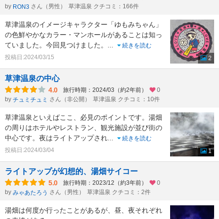
by
さん（男性）
草津温泉 クチコミ：166件
RON3
草津温泉のイメージキャラクター「ゆもみちゃん」
の色鮮やかなカラー・マンホールがあることは知っ
ていました。今回見つけました。
...
続きを読む
投稿日:2024/03/15
2
草津温泉の中心
4.0
旅行時期：2024/03（約2年前）
0
by
さん（非公開）
草津温泉 クチコミ：10件
チュミチュミ
草津温泉といえばここ、必見のポイントです。湯畑
の周りはホテルやレストラン、観光施設が並び街の
中心です。夜はライトアップされ
...
続きを読む
投稿日:2024/03/04
1
ライトアップが幻想的、湯畑サイコー
5.0
旅行時期：2023/12（約3年前）
0
by
さん（男性）
草津温泉 クチコミ：2件
みゃあたろう
湯畑は何度か行ったことがあるが、昼、夜それぞれ