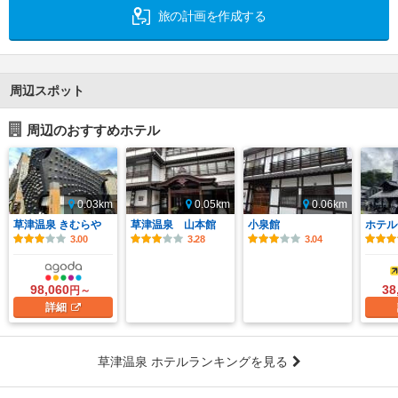
旅の計画を作成する
周辺スポット
周辺のおすすめホテル
0.03km
0.05km
0.06km
草津温泉 きむらや
草津温泉 山本館
小泉館
ホテル
3.00
3.28
3.04
98,060
38
円～
詳細
草津温泉 ホテルランキングを見る