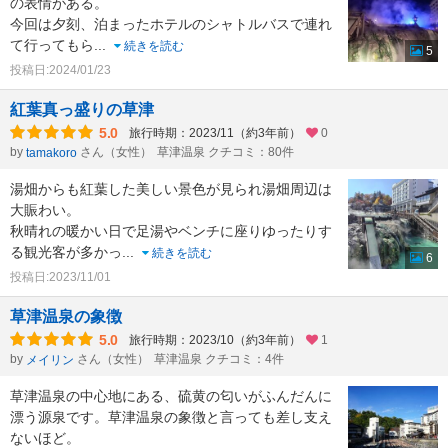
の表情がある。
今回は夕刻、泊まったホテルのシャトルバスで連れ
て行ってもら
...
続きを読む
5
投稿日:2024/01/23
紅葉真っ盛りの草津
5.0
旅行時期：2023/11（約3年前）
0
by
さん（女性）
草津温泉 クチコミ：80件
tamakoro
湯畑からも紅葉した美しい景色が見られ湯畑周辺は
大賑わい。
秋晴れの暖かい日で足湯やベンチに座りゆったりす
る観光客が多かっ
...
続きを読む
6
投稿日:2023/11/01
草津温泉の象徴
5.0
旅行時期：2023/10（約3年前）
1
by
さん（女性）
草津温泉 クチコミ：4件
メイリン
草津温泉の中心地にある、硫黄の匂いがふんだんに
漂う源泉です。草津温泉の象徴と言っても差し支え
ないほど。