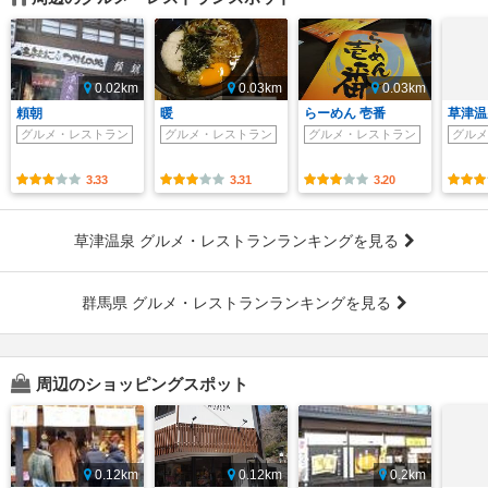
0.02km
0.03km
0.03km
頼朝
暖
らーめん 壱番
草津温
グルメ・レストラン
グルメ・レストラン
グルメ・レストラン
グルメ
3.33
3.31
3.20
草津温泉 グルメ・レストランランキングを見る
群馬県 グルメ・レストランランキングを見る
周辺のショッピングスポット
0.12km
0.12km
0.2km