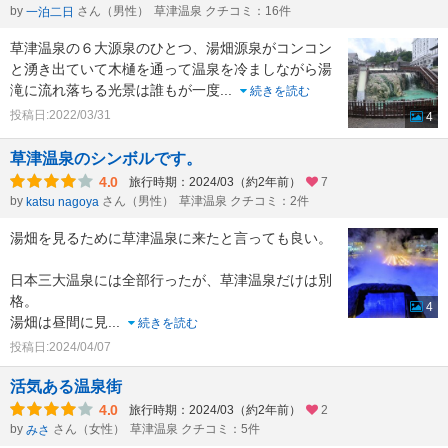
by
さん（男性）
草津温泉 クチコミ：16件
一泊二日
草津温泉の６大源泉のひとつ、湯畑源泉がコンコン
と湧き出ていて木樋を通って温泉を冷ましながら湯
滝に流れ落ちる光景は誰もが一度
...
続きを読む
投稿日:2022/03/31
4
草津温泉のシンボルです。
4.0
旅行時期：2024/03（約2年前）
7
by
さん（男性）
草津温泉 クチコミ：2件
katsu nagoya
湯畑を見るために草津温泉に来たと言っても良い。
日本三大温泉には全部行ったが、草津温泉だけは別
格。
4
湯畑は昼間に見
...
続きを読む
投稿日:2024/04/07
活気ある温泉街
4.0
旅行時期：2024/03（約2年前）
2
by
さん（女性）
草津温泉 クチコミ：5件
みさ