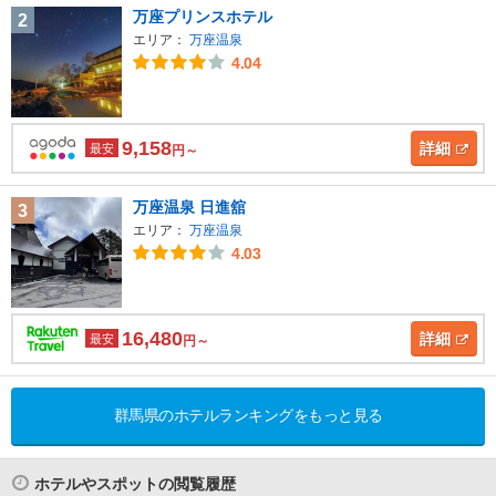
万座プリンスホテル
2
エリア：
万座温泉
4.04
9,158
詳細
最安
円～
万座温泉 日進舘
3
エリア：
万座温泉
4.03
16,480
詳細
最安
円～
群馬県のホテルランキングをもっと見る
ホテルやスポットの閲覧履歴