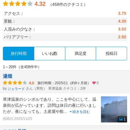
4.32
（458件のクチコミ）
アクセス：
3.75
景観：
4.35
人混みの少なさ：
3.02
バリアフリー：
2.92
旅行時期
いいね数
満足度
投稿日
1～20件（全458件中）
湯畑
4.0
旅行時期：2025/11（約9ヶ月前）
0
by
さん（男性）
草津温泉 クチコミ：2件
ジェラード
草津温泉のシンボルであり、ここを中心にして、温
泉街が広がっています。訪問は休日の夜に行いまし
たが、夜になっても、土産屋や飲
...
続きを読む
投稿日:2025/11/25
1