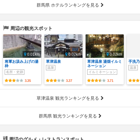
群馬県 ホテルランキングを見る
周辺の観光スポット
0.01km
0.02km
0.02km
将軍お汲み上げの湯
草津温泉
草津温泉 湯畑イルミ
手洗乃
枠
ネーション
温泉
温泉
名所・史跡
イルミネーション
3.35
3.37
3.71
草津温泉 観光ランキングを見る
群馬県 観光ランキングを見る
周辺のグルメ・レストランスポット