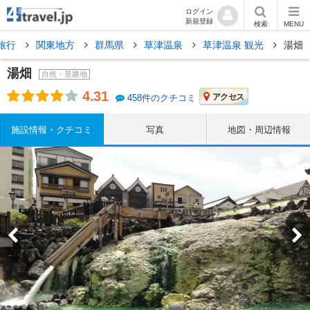
ログイン
新規登録
検索
MENU
旅行
関東地方
群馬県
草津温泉
草津温泉 観光
湯畑
湯畑
自然・景勝地
4.31
アクセス
458件のクチコミ
施設情報・クチコミ
写真
地図・周辺情報