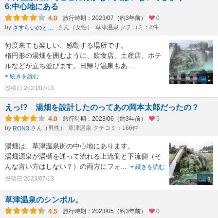
6;中心地にある
4.0
旅行時期：2023/07（約3年前）
0
by
さん（女性）
草津温泉 クチコミ：8件
さすらいのとんすけ
何度来ても楽しい、感動する場所です。
楕円形の湯畑を囲むように、飲食店、土産店、ホテ
ルなどが立ち並びます。日帰り温泉もあ
...
続きを読む
1
投稿日:2023/07/13
えっ!? 湯畑を設計したのってあの岡本太郎だったの？
4.0
旅行時期：2023/06（約3年前）
5
by
さん（男性）
草津温泉 クチコミ：166件
RON3
湯畑は、草津温泉街の中心地にあります。
湯畑源泉が湯樋を通って流れる上流側と下流側（そ
んな言い方はしない？）の両方にフォ
...
続きを読む
投稿日:2023/07/13
3
草津温泉のシンボル。
4.5
旅行時期：2023/05（約3年前）
0