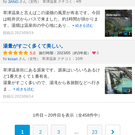
by
さん（女性）
草津温泉 クチコミ：4件
JIANG
草津温泉と言えばこの湯畑の風景が有名です。今回
は軽井沢からバスで来ました。約1時間が掛かりま
す。湯畑は温泉街の中心地にあり
...
続きを読む
投稿日:2023/09/19
1
湯量がすごく多くて美しい。
5.0
旅行時期：2023/05（約3年前）
0
by
さん（女性）
草津温泉 クチコミ：10件
kosari
草津温泉街にある源泉です。源泉はいろいろあるけ
ど1番大きくて１番有名。
湯量がすごく多いので、湯滝から各旅館などへ行き
ま
...
続きを読む
2
投稿日:2023/06/14
1件目～20件目を表示（全458件中）
…
1
2
3
23