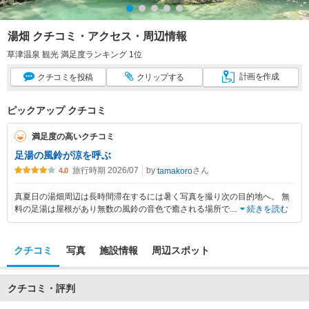
湯畑 クチコミ・アクセス・周辺情報
草津温泉 観光 満足度ランキング 1位
計画
を作成
クチコミ
を投稿
クリップ
する
ピックアップ クチコミ
満足度の高いクチコミ
足湯の風鈴が涼を呼ぶ
旅行時期 2026/07
by
さん
tamakoro
4.0
真夏日の湯畑周辺は長時間滞在するには暑く写真を撮り次の目的地へ。 無
料の足湯は屋根があり無数の風鈴の音色で癒される場所で
...
続きを読む
クチコミ
写真
施設情報
周辺スポット
クチコミ・評判