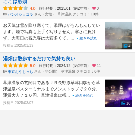
ここは必須
4.0
旅行時期：2025/01（約2年前）
0
by
さん（女性）
草津温泉 クチコミ：10件
パンオショコラ
お天気は雪が降り寒くて、湯煙はがもんもんしてい
ます。煙で写真も上手く写りません。寒さに負け
ず、大晦日の観光客は大変多くて、
...
続きを読む
投稿日:2025/01/13
4
湯畑は散歩するだけで気持ち良い
5.0
旅行時期：2024/12（約2年前）
11
by
さん（非公開）
草津温泉 クチコミ：6件
東京おやじっち
草津温泉の玄関口であるＪＲ長野原草津口駅から草
津温泉バスターミナルまでノンストップで２０分、
運賃大人７１０円。草津温泉は標
...
続きを読む
投稿日:2025/03/07
10