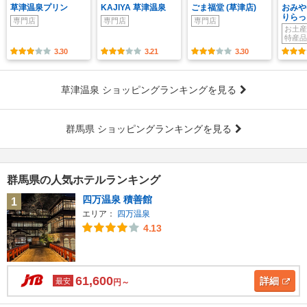
草津温泉プリン
KAJIYA 草津温泉
ごま福堂 (草津店)
おみや
りらっ
専門店
専門店
専門店
お土産
特産品
3.30
3.21
3.30
草津温泉 ショッピングランキングを見る
群馬県 ショッピングランキングを見る
群馬県の人気ホテルランキング
四万温泉 積善館
1
エリア：
四万温泉
4.13
61,600
詳細
最安
円～