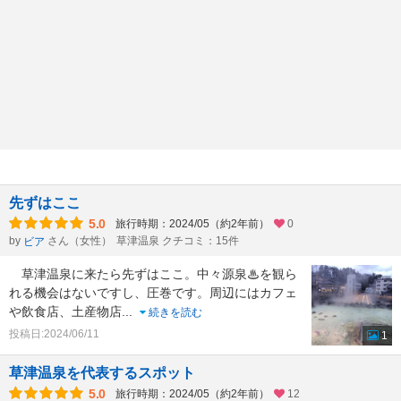
先ずはここ
5.0
旅行時期：2024/05（約2年前）
0
by
さん（女性）
草津温泉 クチコミ：15件
ビア
草津温泉に来たら先ずはここ。中々源泉♨を観ら
れる機会はないですし、圧巻です。周辺にはカフェ
や飲食店、土産物店
...
続きを読む
投稿日:2024/06/11
1
草津温泉を代表するスポット
5.0
旅行時期：2024/05（約2年前）
12