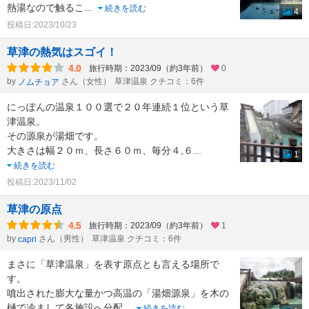
熱湯なので触るこ
...
続きを読む
4
投稿日:2023/10/23
草津の熱気はスゴイ！
4.0
旅行時期：2023/09（約3年前）
0
by
さん（女性）
草津温泉 クチコミ：6件
ノムチョア
にっぽんの温泉１００選で２０年連続１位という草
津温泉。
その源泉が湯畑です。
大きさは幅２０ｍ、長さ６０ｍ、毎分４,６
...
1
続きを読む
投稿日:2023/11/02
草津の原点
4.5
旅行時期：2023/09（約3年前）
1
by
さん（男性）
草津温泉 クチコミ：6件
capri
まさに「草津温泉」を表す原点とも言える場所で
す。
噴出された膨大な量かつ高温の「湯畑源泉」を木の
樋で冷まして各施設へ分配
...
続きを読む