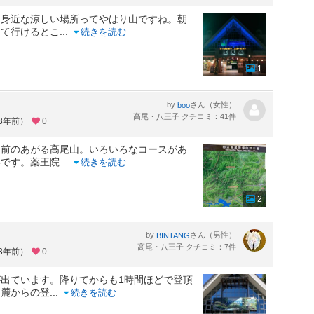
。身近な涼しい場所ってやはり山ですね。朝
って行けるとこ
...
続きを読む
1
by
さん（女性）
boo
高尾・八王子 クチコミ：41件
約3年前）
0
名前のあがる高尾山。いろいろなコースがあ
いです。薬王院
...
続きを読む
2
by
さん（男性）
BINTANG
高尾・八王子 クチコミ：7件
約3年前）
0
出ています。降りてからも1時間ほどで登頂
。麓からの登
...
続きを読む