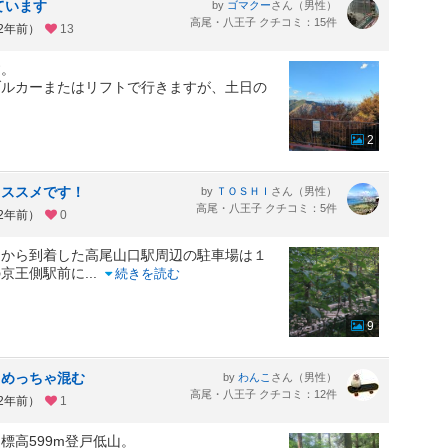
ています
by
さん（男性）
ゴマクー
高尾・八王子 クチコミ：15件
約2年前）
13
す。
ブルカーまたはリフトで行きますが、土日の
2
オススメです！
by
さん（男性）
ＴＯＳＨＩ
高尾・八王子 クチコミ：5件
約2年前）
0
てから到着した高尾山口駅周辺の駐車場は１
の京王側駅前に
...
続きを読む
9
 めっちゃ混む
by
さん（男性）
わんこ
高尾・八王子 クチコミ：12件
約2年前）
1
標高599m登戸低山。