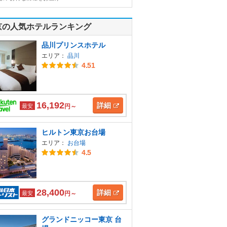
京の人気ホテルランキング
品川プリンスホテル
エリア：
品川
4.51
16,192
詳細
最安
円～
ヒルトン東京お台場
エリア：
お台場
4.5
28,400
詳細
最安
円～
グランドニッコー東京 台