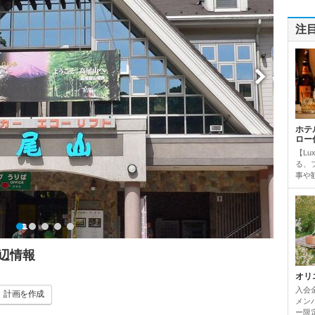
注
ホテ
ロー
【Lu
る、
事や観
辺情報
オリ
入会
計画
を作成
メンバ
ー限定