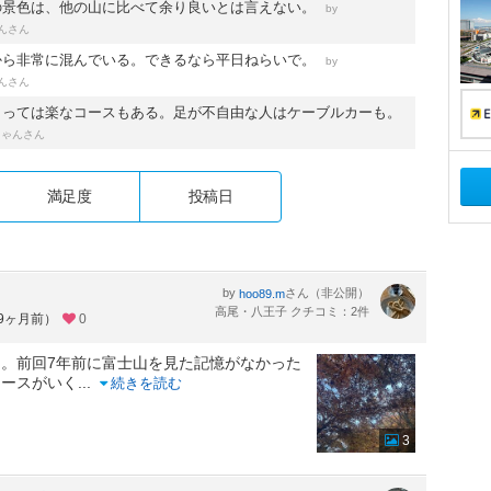
の景色は、他の山に比べて余り良いとは言えない。
by
さん
ん
から非常に混んでいる。できるなら平日ねらいで。
by
さん
ん
よっては楽なコースもある。足が不自由な人はケーブルカーも。
さん
ちゃん
満足度
投稿日
by
さん（非公開）
hoo89.m
高尾・八王子 クチコミ：2件
約9ヶ月前）
0
。前回7年前に富士山を見た記憶がなかった
コースがいく
...
続きを読む
3