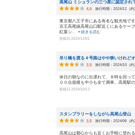
高尾山 ミシュランの三つ星に認定され
4.0
旅行時期：2024/12（
東京都八王子市にある有名な観光地で
京王高尾線高尾山口駅近くにあるケー
紅葉シ
...
続きを読む
投稿日:2024/12/01
吊り橋を渡る４号路はやや狭いけれど
3.5
旅行時期：2024/10（
休日の朝なのに出遅れて、８時を回っ
００台規模も中小も全て満車。高尾駅
投稿日:2024/10/13
スタンプラリーをしながら高尾山登山
3.5
旅行時期：2024/06（
高尾山は都心からも近くお手軽に登れる