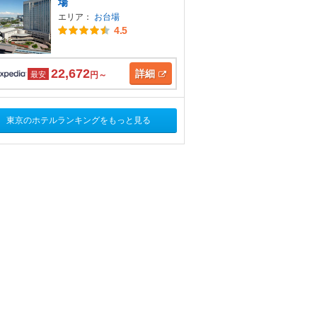
場
エリア：
お台場
4.5
22,672
詳細
最安
円～
東京のホテルランキングをもっと見る