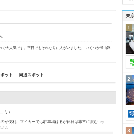
東
1
ん
ので大人気です。平日でもそれなりに人がいました。 いくつか登山路
スポット
周辺スポット
2
チコミ）
くのが便利。マイカーでも駐車場はるが休日は非常に混む
by
さん
ん
3