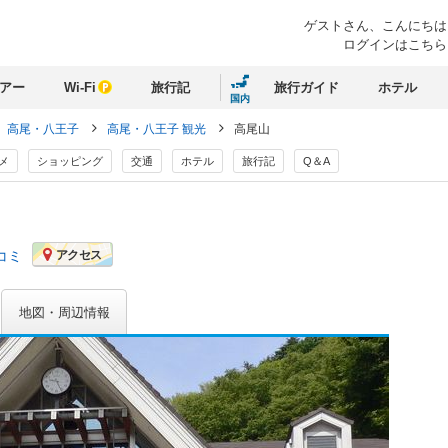
ゲストさん、
こんにちは
ログインはこちら
アー
Wi-Fi
旅行記
旅行ガイド
ホテル
国内
高尾・八王子
高尾・八王子 観光
高尾山
メ
ショッピング
交通
ホテル
旅行記
Q＆A
コミ
アクセス
地図・周辺情報