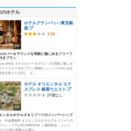
目のホテル
ホテルグランバッハ東京銀
座
3.20
PR
ルのバー＆ラウンジを気軽に愉しめるフリーフ
付きプラン
xury time】ホテルのバー＆ラウンジを気軽に愉しめ
フリーフロー付きプラン [朝食ビュッフェ付き] お仕
光を終えた1日を、 ピ...
ホテル オリエンタル エク
スプレス 銀座ウエスト
評価なし
PR
エンタルホテルズ＆リゾーツのメンバーシップ
金・年会費無料 オリエンタルホテルズ＆リゾーツの
ーシップ CLUB ORIENTAL ご優待料金、メンバ
の お得な情報をお届け...