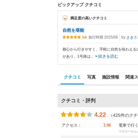
ピックアップ クチコミ
満足度の高いクチコミ
自然を堪能
旅行時期 2025/06
by
さ
さき
5.0
都心から行きやすく、手軽に自然を味わえる
続きを読む
があり、1号路は
...
クチコミ
写真
施設情報
関連
クチコミ・評判
4.22
（425件のク
アクセス：
3.96
電車で行
マタローちゃ