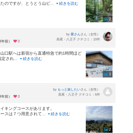
いたのですが、とうとう山ビ
...
続きを読む
2
by
さん（女性）
愛さん
高尾・八王子 クチコミ：10件
約3年前）
0
山口駅へは新宿から直通特急で約1時間ほど
指定され
...
続きを読む
3
by
さん（女性）
もっと旅したい
高尾・八王子 クチコミ：6件
約3年前）
0
ハイキングコースがあります。
コースは７つ用意されて
...
続きを読む
2