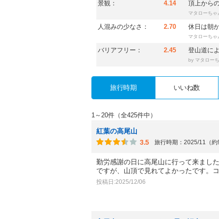
景観：
4.14
頂上から
マタローちゃ
人混みの少なさ：
2.70
休日は朝
マタローちゃ
バリアフリー：
2.45
登山道に
by
マタロー
旅行時期
いいね数
1～20件（全425件中）
紅葉の高尾山
3.5
旅行時期：2025/11（
勤労感謝の日に高尾山に行って来ました
ですが、山頂で見れてよかったです。
投稿日:2025/12/06