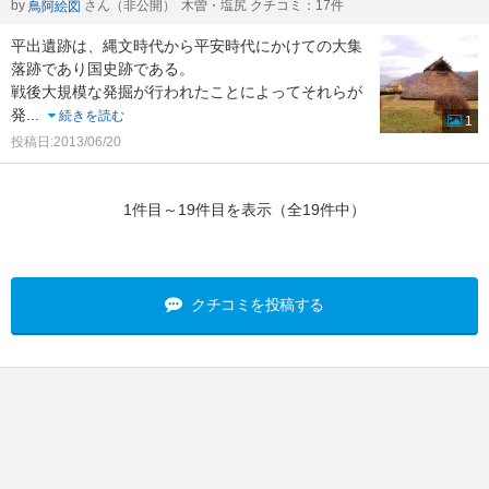
by
さん（非公開）
木曽・塩尻 クチコミ：17件
鳥阿絵図
平出遺跡は、縄文時代から平安時代にかけての大集
落跡であり国史跡である。
戦後大規模な発掘が行われたことによってそれらが
発
...
続きを読む
1
投稿日:2013/06/20
1件目～19件目を表示（全19件中）
クチコミを投稿する