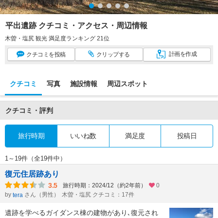
平出遺跡 クチコミ・アクセス・周辺情報
木曽・塩尻 観光 満足度ランキング 21位
計画
を作成
クチコミ
を投稿
クリップ
する
クチコミ
写真
施設情報
周辺スポット
クチコミ・評判
旅行時期
いいね数
満足度
投稿日
1～19件（全19件中）
復元住居跡あり
3.5
旅行時期：2024/12（約2年前）
0
by
さん（男性）
木曽・塩尻 クチコミ：17件
tera
遺跡を学べるガイダンス棟の建物があり､復元され