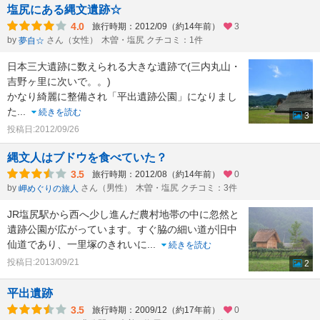
塩尻にある縄文遺跡☆
4.0
旅行時期：2012/09（約14年前）
3
by
さん（女性）
木曽・塩尻 クチコミ：1件
夢自☆
日本三大遺跡に数えられる大きな遺跡で(三内丸山・
吉野ヶ里に次いで。。)
かなり綺麗に整備され「平出遺跡公園」になりまし
た
...
続きを読む
3
投稿日:2012/09/26
縄文人はブドウを食べていた？
3.5
旅行時期：2012/08（約14年前）
0
by
さん（男性）
木曽・塩尻 クチコミ：3件
岬めぐりの旅人
JR塩尻駅から西へ少し進んだ農村地帯の中に忽然と
遺跡公園が広がっています。すぐ脇の細い道が旧中
仙道であり、一里塚のきれいに
...
続きを読む
投稿日:2013/09/21
2
平出遺跡
3.5
旅行時期：2009/12（約17年前）
0