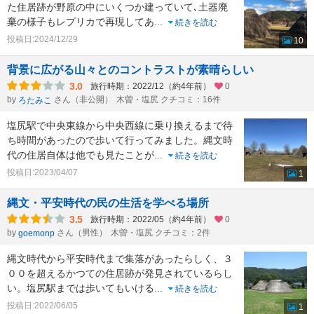
た住居跡が野原の中にいくつか建っていて､土器廃
棄の様子もレプリカで再現してあ
...
続きを読む
投稿日:2024/12/29
10
背景に広がる山々とのコントラストが素晴らしい
3.0
旅行時期：2022/12（約4年前）
0
by
さん（非公開）
木曽・塩尻 クチコミ：16件
ろたみこ
塩尻駅で中央東線から中央西線に乗り換えるまで待
ち時間があったので歩いて行ってみました。縄文時
代の住居自体は他でも見たことが
...
続きを読む
投稿日:2023/04/07
1
縄文・平安時代の民の生活を学べる場所
3.5
旅行時期：2022/05（約4年前）
0
by
さん（男性）
木曽・塩尻 クチコミ：2件
goemonp
縄文時代から平安時代まで集落があったらしく、３
００を超えるかつての住居跡が発見されているらし
い。塩尻駅までは歩いてもいける
...
続きを読む
投稿日:2022/06/05
1