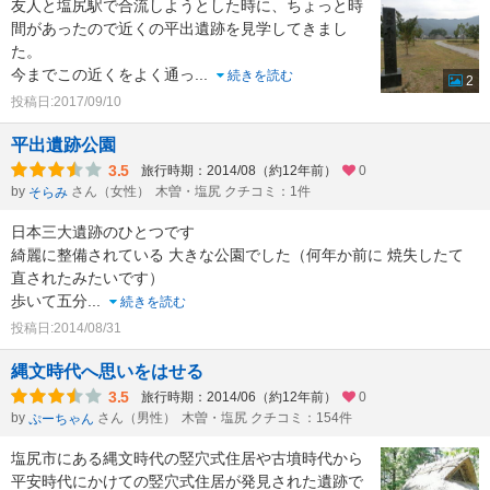
友人と塩尻駅で合流しようとした時に、ちょっと時
間があったので近くの平出遺跡を見学してきまし
た。
今までこの近くをよく通っ
...
続きを読む
2
投稿日:2017/09/10
平出遺跡公園
3.5
旅行時期：2014/08（約12年前）
0
by
さん（女性）
木曽・塩尻 クチコミ：1件
そらみ
日本三大遺跡のひとつです
綺麗に整備されている 大きな公園でした（何年か前に 焼失したて
直されたみたいです）
歩いて五分
...
続きを読む
投稿日:2014/08/31
縄文時代へ思いをはせる
3.5
旅行時期：2014/06（約12年前）
0
by
さん（男性）
木曽・塩尻 クチコミ：154件
ぷーちゃん
塩尻市にある縄文時代の竪穴式住居や古墳時代から
平安時代にかけての竪穴式住居が発見された遺跡で