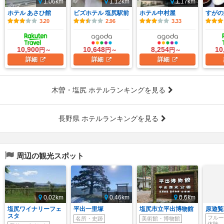
1.06km
1.12km
1.17km
ホテル あさひ館
ビズホテル 塩尻駅前
ホテル中村屋
すがの
3.20
2.96
3.33
10,900
10,648
8,254
10
円～
円～
円～
詳細
詳細
詳細
木曽・塩尻 ホテルランキングを見る
長野県 ホテルランキングを見る
周辺の観光スポット
0.02km
0.46km
0.6km
塩尻ワイナリーフェ
平出一里塚
塩尻市立平出博物館
原遊覧
スタ
フルー
名所・史跡
美術館・博物館
体験