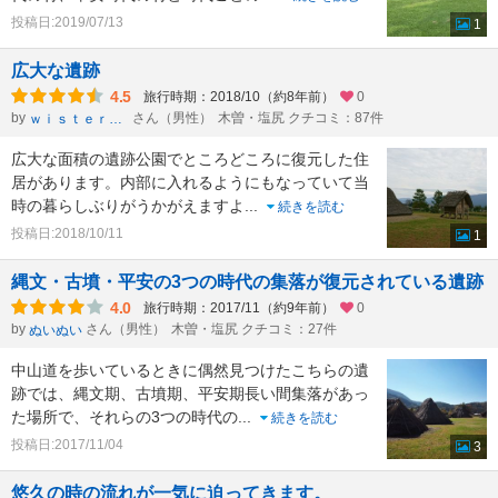
投稿日:2019/07/13
1
広大な遺跡
4.5
旅行時期：2018/10（約8年前）
0
by
さん（男性）
木曽・塩尻 クチコミ：87件
ｗｉｓｔｅｒｉａ
広大な面積の遺跡公園でところどころに復元した住
居があります。内部に入れるようにもなっていて当
時の暮らしぶりがうかがえますよ
...
続きを読む
投稿日:2018/10/11
1
縄文・古墳・平安の3つの時代の集落が復元されている遺跡
4.0
旅行時期：2017/11（約9年前）
0
by
さん（男性）
木曽・塩尻 クチコミ：27件
ぬいぬい
中山道を歩いているときに偶然見つけたこちらの遺
跡では、縄文期、古墳期、平安期長い間集落があっ
た場所で、それらの3つの時代の
...
続きを読む
投稿日:2017/11/04
3
悠久の時の流れが一気に迫ってきます。