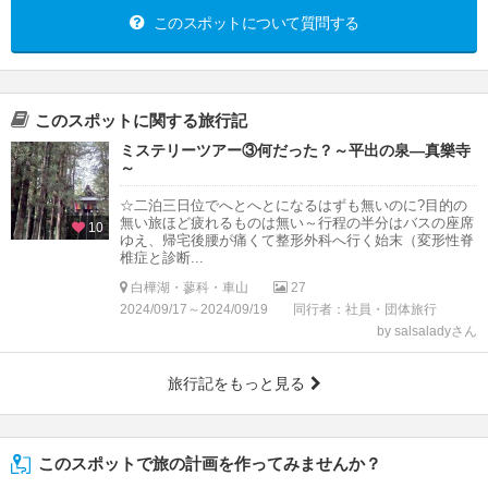
このスポットについて質問する
このスポットに関する旅行記
ミステリーツアー③何だった？～平出の泉―真樂寺
～
☆二泊三日位でへとへとになるはずも無いのに?目的の
無い旅ほど疲れるものは無い～行程の半分はバスの座席
10
ゆえ、帰宅後腰が痛くて整形外科へ行く始末（変形性脊
椎症と診断...
白樺湖・蓼科・車山
27
2024/09/17～2024/09/19
同行者：社員・団体旅行
by salsaladyさん
旅行記をもっと見る
このスポットで旅の計画を作ってみませんか？