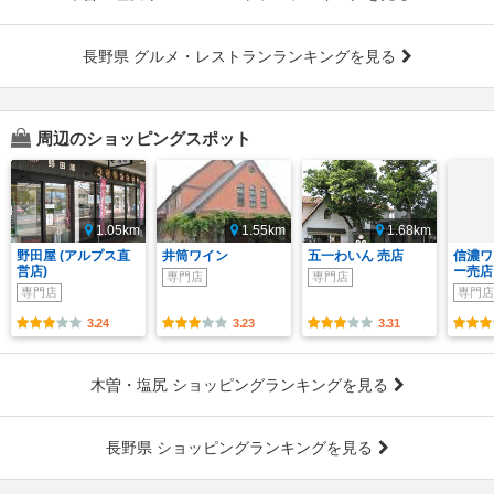
長野県 グルメ・レストランランキングを見る
周辺のショッピングスポット
1.05km
1.55km
1.68km
野田屋 (アルプス直
井筒ワイン
五一わいん 売店
信濃ワ
営店)
ー売店
専門店
専門店
専門店
専門店
3.24
3.23
3.31
木曽・塩尻 ショッピングランキングを見る
長野県 ショッピングランキングを見る