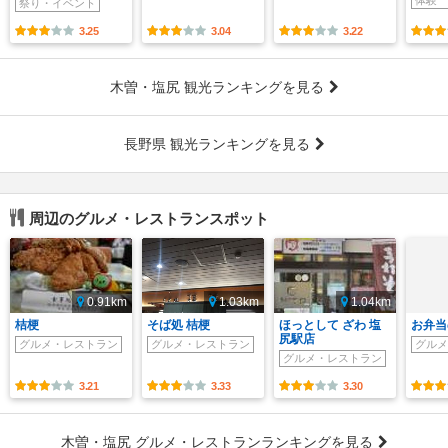
祭り・イベント
3.25
3.04
3.22
木曽・塩尻 観光ランキングを見る
長野県 観光ランキングを見る
周辺のグルメ・レストランスポット
0.91km
1.03km
1.04km
桔梗
そば処 桔梗
ほっとして ざわ 塩
お弁当
尻駅店
グルメ・レストラン
グルメ・レストラン
グルメ
グルメ・レストラン
3.21
3.33
3.30
木曽・塩尻 グルメ・レストランランキングを見る