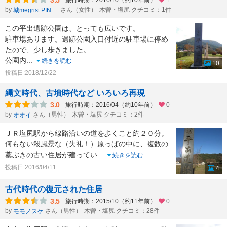
3.5
旅行時期：2016/10（約10年前）
1
by
さん（女性）
木曽・塩尻 クチコミ：1件
城megrist PINchan
この平出遺跡公園は、とっても広いです。
駐車場あります。遺跡公園入口付近の駐車場に停め
たので、少し歩きました。
公園内
...
続きを読む
10
投稿日:2018/12/22
縄文時代、古墳時代など いろいろ再現
3.0
旅行時期：2016/04（約10年前）
0
by
さん（男性）
木曽・塩尻 クチコミ：2件
オオイ
ＪＲ塩尻駅から線路沿いの道を歩くこと約２０分。
何もない殺風景な（失礼！）原っぱの中に、複数の
藁ぶきの古い住居が建ってい
...
続きを読む
投稿日:2016/04/11
4
古代時代の復元された住居
3.5
旅行時期：2015/10（約11年前）
0
by
さん（男性）
木曽・塩尻 クチコミ：28件
モモノスケ