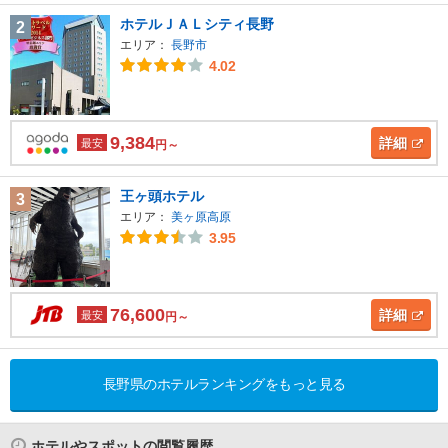
ホテルＪＡＬシティ長野
2
エリア：
長野市
4.02
9,384
詳細
最安
円～
王ヶ頭ホテル
3
エリア：
美ヶ原高原
3.95
76,600
詳細
最安
円～
長野県のホテルランキングをもっと見る
ホテルやスポットの閲覧履歴