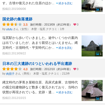
す。古墳や復元された住居のほか
...
続きを読む
投稿日:2015/06/06
2
国史跡の集落遺跡
3.5
旅行時期：2013/09（約13年前）
0
by
さん（女性）
木曽・塩尻 クチコミ：1件
ufufu
塩尻駅から歩いていきました。途中いくつかの案内
は出ていましたが、あまり親切とはいえません。縄
文時代・古墳時代・平安時代にか
...
続きを読む
投稿日:2013/09/22
1
日本の三大遺跡の1つといわれる平出遺跡
4.0
旅行時期：2012/10（約14年前）
0
by
さん（男性）
木曽・塩尻 クチコミ：212件
肉団子
縄文時代の茅葺き屋根住居、高床式倉庫、古墳時代
の掘立柱建物跡など数多く復元されており、当時の
状態が再現されている。史跡・遺
...
続きを読む
投稿日:2012/10/15
2