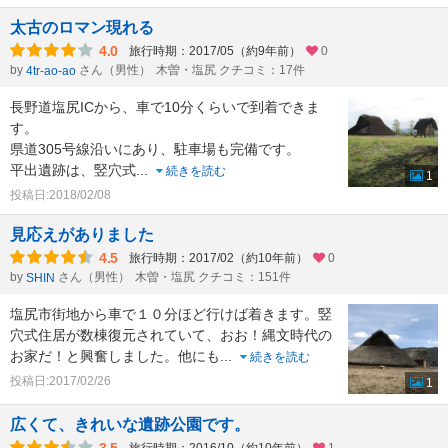
太古のロマン現れる
4.0
旅行時期：2017/05（約9年前）
0
by
さん（男性）
木曽・塩尻 クチコミ：17件
4tr-ao-ao
長野道塩尻ICから、車で10分くらいで到着できま
す。
県道305号線沿いにあり、駐車場も完備です。
平出遺跡は、竪穴式
...
続きを読む
1
投稿日:2018/02/08
見応えがありました
4.5
旅行時期：2017/02（約10年前）
0
by
さん（男性）
木曽・塩尻 クチコミ：151件
SHIN
塩尻市街地から車で１０分ほど行けば着きます。竪
穴式住居が数棟復元されていて、おお！縄文時代の
お家だ！と興奮しました。他にも
...
続きを読む
投稿日:2017/02/26
1
広くて、きれいな遺跡公園です。