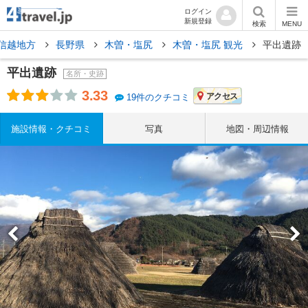
ログイン
新規登録
検索
MENU
信越地方
長野県
木曽・塩尻
木曽・塩尻 観光
平出遺跡
平出遺跡
名所・史跡
3.33
アクセス
19件のクチコミ
施設情報・クチコミ
写真
地図・周辺情報