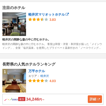
注目のホテル
軽井沢マリオットホテル
3.83
PR
軽井沢の閑静な森の中に佇むホテル。
軽井沢の閑静な森の中に佇むホテル。 客室は和室・洋室・和洋室が揃った「メインウ
イング」、全室「塩沢温泉」を使用したプライベート温泉付きの「ノースウイング...
長野県の人気ホテルランキング
万平ホテル
1
エリア：
軽井沢
4.03
34,246
詳細
最安
円～