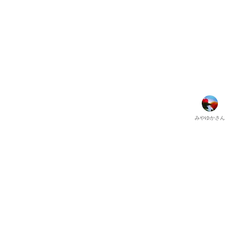
みやゆか
さん