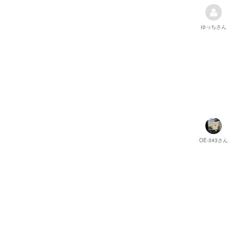
ゆっち
さん
OE-343
さん