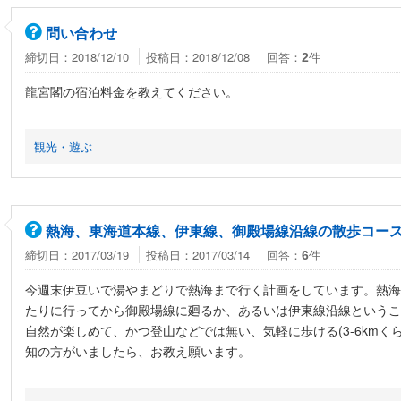
問い合わせ
締切日：2018/12/10
投稿日：2018/12/08
回答：
件
2
龍宮閣の宿泊料金を教えてください。
観光・遊ぶ
熱海、東海道本線、伊東線、御殿場線沿線の散歩コー
締切日：2017/03/19
投稿日：2017/03/14
回答：
件
6
今週末伊豆いで湯やまどりで熱海まで行く計画をしています。熱海
たりに行ってから御殿場線に廻るか、あるいは伊東線沿線というこ
自然が楽しめて、かつ登山などでは無い、気軽に歩ける(3-6kmく
知の方がいましたら、お教え願います。