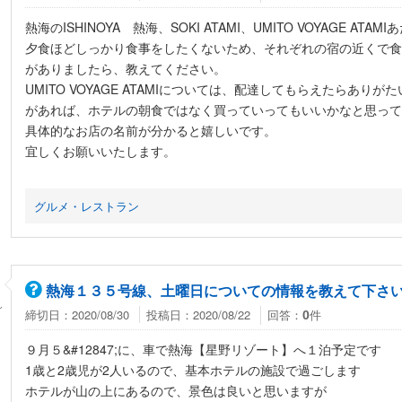
熱海のISHINOYA 熱海、SOKI ATAMI、UMITO VOYAGE 
夕食ほどしっかり食事をしたくないため、それぞれの宿の近くで食
がありましたら、教えてください。
UMITO VOYAGE ATAMIについては、配達してもらえたらあ
があれば、ホテルの朝食ではなく買っていってもいいかなと思って
具体的なお店の名前が分かると嬉しいです。
宜しくお願いいたします。
グルメ・レストラン
熱海１３５号線、土曜日についての情報を教えて下さ
ん
締切日：2020/08/30
投稿日：2020/08/22
回答：
件
0
９月５&#12847;に、車で熱海【星野リゾート】へ１泊予定です
1歳と2歳児が2人いるので、基本ホテルの施設で過ごします
ホテルが山の上にあるので、景色は良いと思いますが