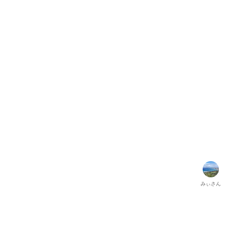
みぃ
さん