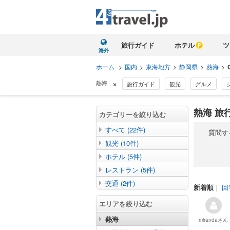
旅行ガイド
ホテル
ツ
海外
ホーム
>
国内
>
東海地方
>
静岡県
>
熱海
>
×
熱海
旅行ガイド
観光
グルメ
熱海 旅行
カテゴリーを絞り込む
すべて (22件)
質問す
観光 (10件)
ホテル (5件)
レストラン (5件)
交通 (2件)
新着順
｜
回
エリアを絞り込む
熱海
miranda
さん