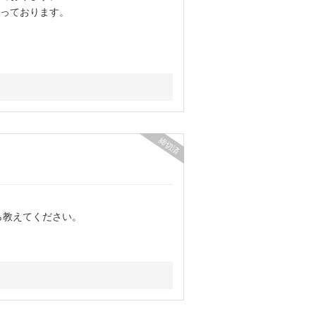
っております。
締切済
ら教えてください。