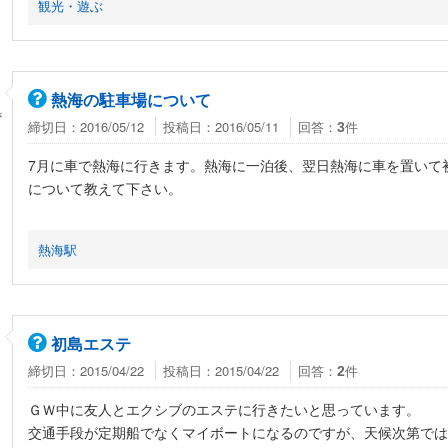
観光・遊ぶ
熱海の駐車場について
さ
締切日：2016/05/12
投稿日：2016/05/11
回答：
件
3
7月に車で熱海に行きます。熱海に一泊後、翌日熱海に車を置いて
について教えて下さい。
熱海駅
初島エステ
締切日：2015/04/22
投稿日：2015/04/22
回答：
件
2
ＧＷ中に友人とエクシブのエステに行きたいと思っています。
交通手段が定期船でなくマイボートになるのですが、天候次第では