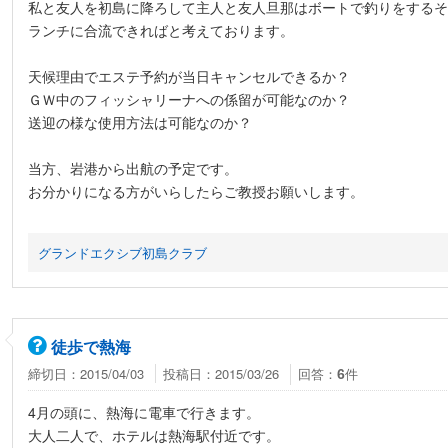
私と友人を初島に降ろして主人と友人旦那はボートで釣りをするそ
ランチに合流できればと考えております。
天候理由でエステ予約が当日キャンセルできるか？
ＧＷ中のフィッシャリーナへの係留が可能なのか？
送迎の様な使用方法は可能なのか？
当方、岩港から出航の予定です。
お分かりになる方がいらしたらご教授お願いします。
グランドエクシブ初島クラブ
徒歩で熱海
締切日：2015/04/03
投稿日：2015/03/26
回答：
件
6
4月の頭に、熱海に電車で行きます。
大人二人で、ホテルは熱海駅付近です。