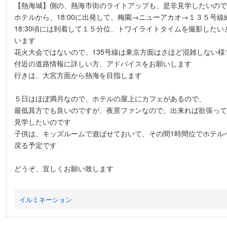
【熱海城】側の、熱海市街のライトアップも、是非見学したいので
ホテルから、18:00に出発して、梅園→ニューアカオ→１３５号線
18:30頃には到着して１５分位、トワイライトタイムを撮影したい
います
花火大会ではないので、135号線は東京方面はさほど混雑しない様
付近の道路情報に詳しい方、アドバイスをお願いします
行きは、大宮方面から熱海を目指します
５日はほぼ満月なので、ホテルの屋上にカフェがあるので、
最低其方でも良いのですが、夜景ファンなので、出来れば欲張って
見学したいのです
子供は、キッズルームで遊ばせておいて、その間1時間位でホテル
戻る予定です
どうぞ、宜しくお願い致します
イルミネーション