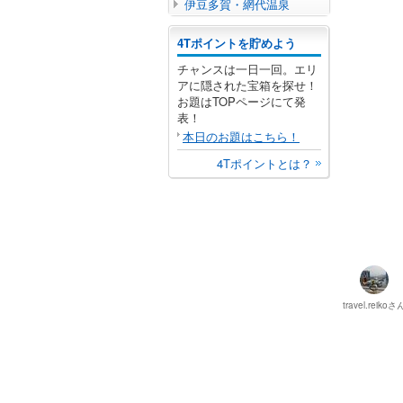
伊豆多賀・網代温泉
4Tポイントを貯めよう
チャンスは一日一回。エリ
アに隠された宝箱を探せ！
お題はTOPページにて発
表！
本日のお題はこちら！
4Tポイントとは？
travel.reiko
さ