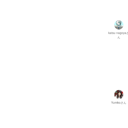
katsu nagoya
ん
Yumiko
さん