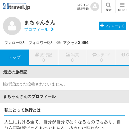
ログイン
新規登録
検索
MENU
まちゃんさん
フォローする
プロフィール
0
0
3,884
フォロー
人
フォロワー
人
アクセス
旅行記
写真
クチコミ
トップ
0
0
0
最近の旅行記
旅行記はまだ投稿されていません。
まちゃんさんのプロフィール
私にとって旅行とは
人生における全て。自分が自分でなくなるものでもあり、自
分を再確認できるものでもある。抜きには語れない。