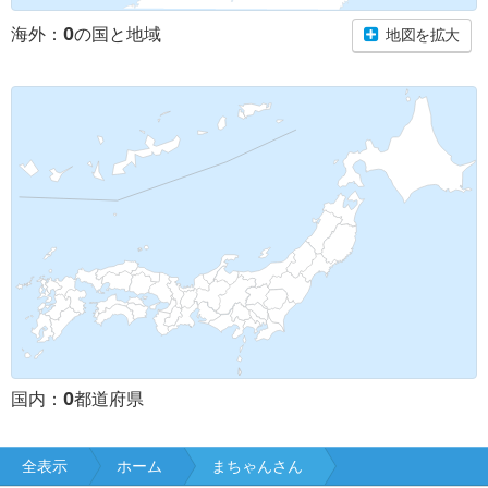
0
海外：
の国と地域
地図を拡大
0
国内：
都道府県
全表示
ホーム
まちゃんさん