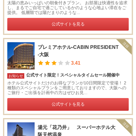
太陽の恵みいっぱいの朝食付きプラン。 お部屋は快適性を追求
し、まるでご自宅で過ごしているかのような心地よい滞在をご
提供。 低層階では陽だまりのような...
公式サイトを見る
注目
プレミアホテル-CABIN PRESIDENT
-大阪
3.41
公式サイト限定！スペシャルタイムセール開催中
お知らせ
ホテル公式サイトだけのお得なプランが10日間限定で登場！ 2
種類のスペシャルプランをご用意しておりますので、大阪への
ご旅行・ご出張を計画中の方はぜひお見...
公式サイトを見る
注目
湯元「花乃井」 スーパーホテル大
阪天然温泉