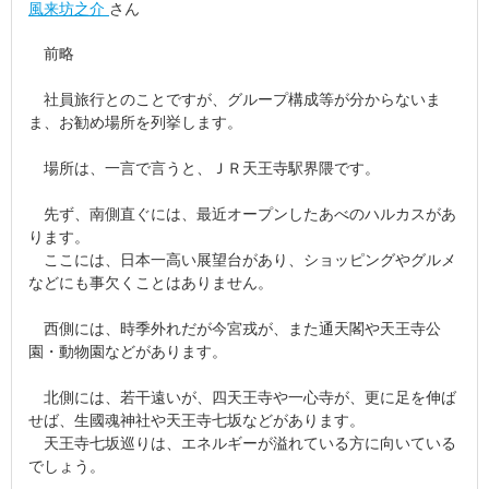
風来坊之介
さん
前略
社員旅行とのことですが、グループ構成等が分からないま
ま、お勧め場所を列挙します。
場所は、一言で言うと、ＪＲ天王寺駅界隈です。
先ず、南側直ぐには、最近オープンしたあべのハルカスがあ
ります。
ここには、日本一高い展望台があり、ショッピングやグルメ
などにも事欠くことはありません。
西側には、時季外れだが今宮戎が、また通天閣や天王寺公
園・動物園などがあります。
北側には、若干遠いが、四天王寺や一心寺が、更に足を伸ば
せば、生國魂神社や天王寺七坂などがあります。
天王寺七坂巡りは、エネルギーが溢れている方に向いている
でしょう。