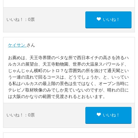
いいね！：
0
票
いいね！
ケイサン
さん
お薦めは、天王寺界隈のベタな所で西日本イチの高さを誇るハ
ルカスの展望台、天王寺動物園、世界の大温泉スパワールド、
じゃんじゃん横町のレトロ？な雰囲気の所を抜けて通天閣とい
う一連の流れで回るコースは、どうでしょうか。と、いってい
る私はハルカスの最上階の景色は生ではなく、オープン当時に
テレビノ取材映像のみでしか見ていないのですが、晴れの日に
は大阪のかなりの範囲で見渡されるとおもいます。
いいね！：
0
票
いいね！