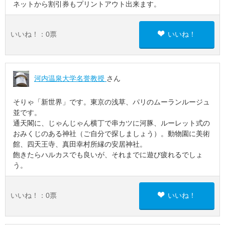
ネットから割引券もプリントアウト出来ます。
いいね！：
0
票
いいね！
河内温泉大学名誉教授
さん
そりゃ「新世界」です。東京の浅草、パリのムーランルージュ
並です。
通天閣に、じゃんじゃん横丁で串カツに河豚、ルーレット式の
おみくじのある神社（ご自分で探しましょう）。動物園に美術
館、四天王寺、真田幸村所縁の安居神社。
飽きたらハルカスでも良いが、それまでに遊び疲れるでしょ
う。
いいね！：
0
票
いいね！