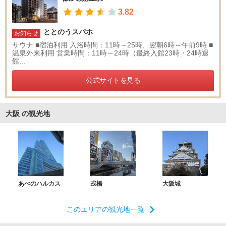
3.82
ととのうスパホ
お知らせ
サウナ ■宿泊利用 入浴時間：11時～25時、翌朝6時～午前9時 ■
温泉外来利用 営業時間：11時～24時（最終入館23時・24時退
館...
公式サイトを見る
大阪 の観光地
あべのハルカス
戎橋
大阪城
このエリアの観光地一覧