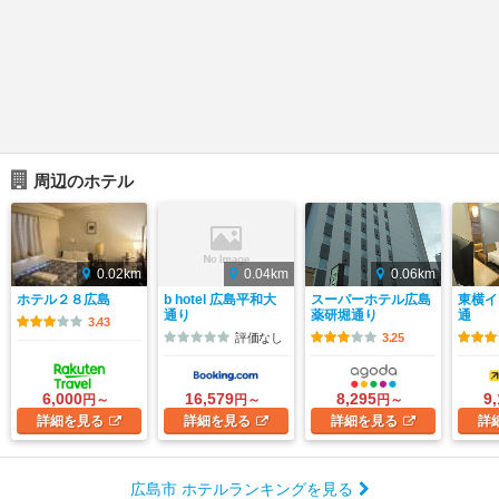
周辺のホテル
0.02km
0.04km
0.06km
ホテル２８広島
b hotel 広島平和大
スーパーホテル広島
東横イ
通り
薬研堀通り
通
3.43
評価なし
3.25
6,000
16,579
8,295
9
円～
円～
円～
詳細
を見る
詳細
を見る
詳細
を見る
詳
広島市 ホテルランキングを見る