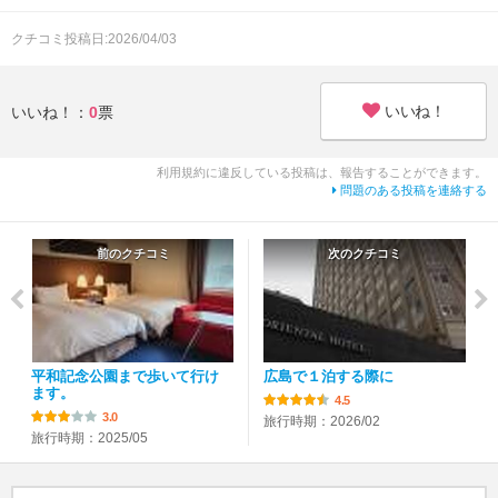
クチコミ投稿日:2026/04/03
いいね！
いいね！：
0
票
利用規約に違反している投稿は、報告することができます。
問題のある投稿を連絡する
前のクチコミ
次のクチコミ
平和記念公園まで歩いて行け
広島で１泊する際に
ます。
4.5
3.0
旅行時期：2026/02
旅行時期：2025/05