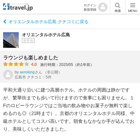
ログイン
新規登録
検索
MENU
オリエンタルホテル広島 クチコミに戻る
オリエンタルホテル広島
ホテル
ラウンジも楽しめました
4.0
旅行時期：2025/05（約1年前）
by
aeroking
さん
（非公開）
広島市 クチコミ：5件
平和大通り沿いに建つ高層ホテル。ホテルの周囲は静かです
が、繁華街までも歩いて行けますので食事にも困りません。１
Fのロビーラウンジではご当地の飲み物やお菓子が無料で楽し
めるのも◎（21時まで）。京都のオリエンタルホテル同様、中
級ホテルとしてコスパ高いです。朝食もなかなか手が込んでお
り、美味しくいただきました。