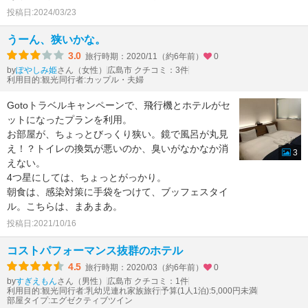
投稿日:2024/03/23
うーん、狭いかな。
3.0
旅行時期：2020/11（約6年前）
0
by
さん（女性）
広島市 クチコミ：3件
ぽやしみ姫
利用目的:観光
同行者:カップル・夫婦
Gotoトラベルキャンペーンで、飛行機とホテルがセ
ットになったプランを利用。
お部屋が、ちょっとびっくり狭い。鏡で風呂が丸見
え！？トイレの換気が悪いのか、臭いがなかなか消
3
えない。
4つ星にしては、ちょっとがっかり。
朝食は、感染対策に手袋をつけて、ブッフェスタイ
ル。こちらは、まあまあ。
投稿日:2021/10/16
コストパフォーマンス抜群のホテル
4.5
旅行時期：2020/03（約6年前）
0
by
さん（男性）
広島市 クチコミ：1件
すぎえもん
利用目的:観光
同行者:乳幼児連れ家族旅行
予算(1人1泊):5,000円未満
部屋タイプ:エグゼクティブツイン