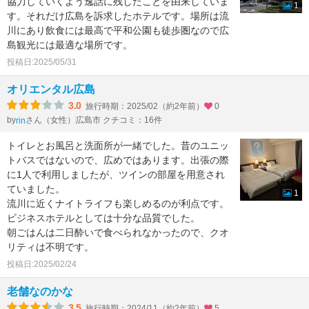
協力していくよう逸話に残したことを由来していま
1
す。それだけ広島を訴求したホテルです。場所は流
川にあり飲食には最高で平和公園も徒歩圏なので広
島観光には最適な場所です。
投稿日:2025/05/31
オリエンタル広島
3.0
旅行時期：2025/02（約2年前）
0
by
さん（女性）
広島市 クチコミ：16件
rin
トイレとお風呂と洗面所が一緒でした。昔のユニッ
トバスではないので、広めではあります。出張の際
に1人で利用しましたが、ツインの部屋を用意され
ていました。
1
流川に近くナイトライフも楽しめるのが利点です。
ビジネスホテルとしては十分な品質でした。
朝ごはんは二日酔いで食べられなかったので、クオ
リティは不明です。
投稿日:2025/02/24
老舗なのかな
3.5
旅行時期：2024/11（約2年前）
5