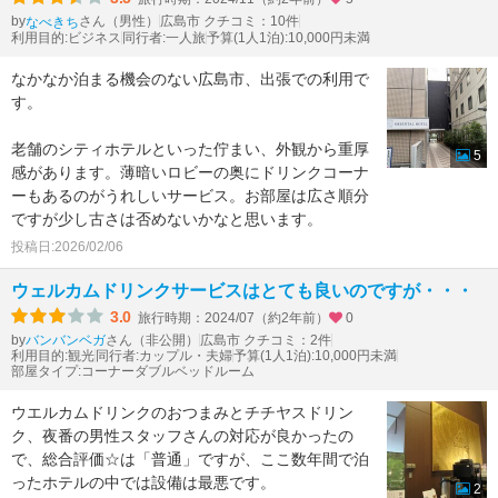
by
さん（男性）
広島市 クチコミ：10件
なべきち
利用目的:ビジネス
同行者:一人旅
予算(1人1泊):10,000円未満
なかなか泊まる機会のない広島市、出張での利用で
す。
老舗のシティホテルといった佇まい、外観から重厚
5
感があります。薄暗いロビーの奥にドリンクコーナ
ーもあるのがうれしいサービス。お部屋は広さ順分
ですが少し古さは否めないかなと思います。
投稿日:2026/02/06
ウェルカムドリンクサービスはとても良いのですが・・・
3.0
旅行時期：2024/07（約2年前）
0
by
さん（非公開）
広島市 クチコミ：2件
バンバンベガ
利用目的:観光
同行者:カップル・夫婦
予算(1人1泊):10,000円未満
部屋タイプ:コーナーダブルベッドルーム
ウエルカムドリンクのおつまみとチチヤスドリン
ク、夜番の男性スタッフさんの対応が良かったの
で、総合評価☆は「普通」ですが、ここ数年間で泊
ったホテルの中では設備は最悪です。
2