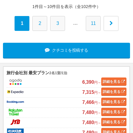
1件目～10件目を表示（全102件中）
…
1
2
3
11
クチコミを投稿する
旅行会社別 最安プラン
2名1室/1泊
6,390
詳細
を見る
円～
7,315
詳細
を見る
円～
7,466
詳細
を見る
円～
7,480
詳細
を見る
円～
7,480
詳細
を見る
円～
7,480
詳細
を見る