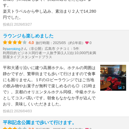
す。
楽天トラベルから申し込み、素泊まり２人で14,280
円でした。
投稿日:2026/03/27
ラウンジも楽しめました
4.0
旅行時期：2025/05（約1年前）
0
by
さん（非公開）
広島市 クチコミ：5件
aeroking
利用目的:ビジネス
同行者:一人旅
予算(1人1泊):10,000円未満
部屋タイプ:スタンダードプラス
平和大通り沿いに建つ高層ホテル。ホテルの周囲は
静かですが、繁華街までも歩いて行けますので食事
にも困りません。１Fのロビーラウンジではご当地
の飲み物やお菓子が無料で楽しめるのも◎（21時ま
3
で）。京都のオリエンタルホテル同様、中級ホテル
としてコスパ高いです。朝食もなかなか手が込んで
おり、美味しくいただきました。
投稿日:2026/04/03
平和記念公園まで歩いて行けます。