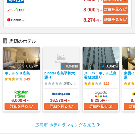
円～
8,000
詳細
を見る
円～
8,274
詳細
を見る
円～
周辺のホテル
0.02km
0.04km
0.06km
ホテル２８広島
b hotel 広島平和大
スーパーホテル広島
東横イ
通り
薬研堀通り
通
3.43
評価なし
3.25
6,000
16,579
8,295
9
円～
円～
円～
詳細
を見る
詳細
を見る
詳細
を見る
詳
広島市 ホテルランキングを見る