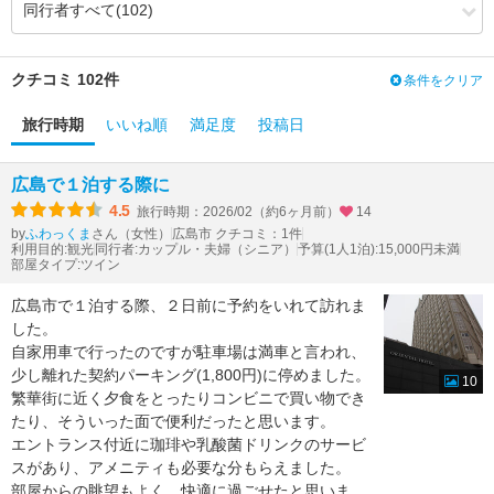
3.37
3.53
風呂
（+0.16）
3.49
4.08
食事・ドリンク
（+0.59）
3.25
3.61
バリアフリー
（+0.36）
クチコミ 102件
条件をクリア
旅行時期
いいね順
満足度
投稿日
広島で１泊する際に
4.5
旅行時期：2026/02（約6ヶ月前）
14
by
さん（女性）
広島市 クチコミ：1件
ふわっくま
利用目的:観光
同行者:カップル・夫婦（シニア）
予算(1人1泊):15,000円未満
部屋タイプ:ツイン
広島市で１泊する際、２日前に予約をいれて訪れま
した。
自家用車で行ったのですが駐車場は満車と言われ、
少し離れた契約パーキング(1,800円)に停めました。
10
繁華街に近く夕食をとったりコンビニで買い物でき
たり、そういった面で便利だったと思います。
エントランス付近に珈琲や乳酸菌ドリンクのサービ
スがあり、アメニティも必要な分もらえました。
部屋からの眺望もよく、快適に過ごせたと思いま