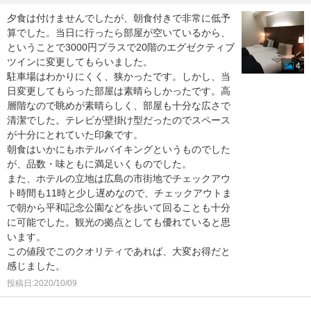
夕食は付けませんでしたが、朝食付きで非常に低予
算でした。当日に行ったら部屋が空いているから、
ということで3000円プラスで20階のエグゼクティブ
ツインに変更してもらいました。
4
駐車場はわかりにくく、狭かったです。しかし、当
日変更してもらった部屋は素晴らしかったです。高
層階なので眺めが素晴らしく、部屋も十分な広さで
清潔でした。テレビが壁掛け型だったのでスペース
が十分にとれていた印象です。
朝食はいかにもホテルバイキングというものでした
が、品数・味ともに満足いくものでした。
また、ホテルの立地は広島の市街地でチェックアウ
ト時間も11時と少し遅めなので、チェックアウトま
で朝から平和記念公園などを歩いて回ることも十分
に可能でした。観光の拠点としても優れていると思
います。
この値段でこのクオリティであれば、大変お得だと
感じました。
投稿日:2020/10/09