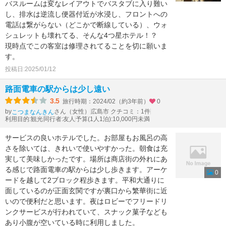
バスルームは変なレイアウトでバスタブに入り難い
し、排水は逆流し便器付近が水浸し、フロントへの
電話は繋がらない（どこかで断線している）、ウォ
シュレットも壊れてる、そんな4つ星ホテル！？
現時点でこの客室は修理されてることを切に願いま
す。
投稿日:2025/01/12
路面電車の駅からは少し遠い
3.5
旅行時期：2024/02（約3年前）
0
by
さん（女性）
広島市 クチコミ：1件
こつまなんきん
利用目的:観光
同行者:友人
予算(1人1泊):10,000円未満
サービスの良いホテルでした。お部屋もお風呂の高
さを除いては、きれいで使いやすかった。朝食は充
実して美味しかったです。場所は商店街の外れにあ
る感じで路面電車の駅からは少し歩きます。アーケ
0
ードを越して2ブロック程歩きます。平和大通りに
面しているのが正面玄関ですが裏口から繁華街に近
いので便利だと思います。夜はロビーでフリードリ
ンクサービスが行われていて、スナック菓子なども
あり小腹が空いている時に利用しました。