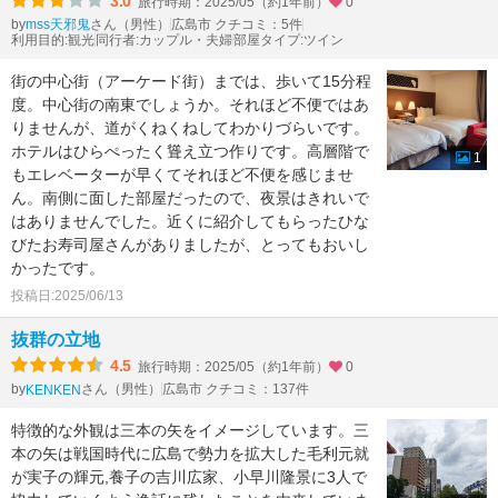
3.0
旅行時期：2025/05（約1年前）
0
by
さん（男性）
広島市 クチコミ：5件
mss天邪鬼
利用目的:観光
同行者:カップル・夫婦
部屋タイプ:ツイン
街の中心街（アーケード街）までは、歩いて15分程
度。中心街の南東でしょうか。それほど不便ではあ
りませんが、道がくねくねしてわかりづらいです。
ホテルはひらぺったく聳え立つ作りです。高層階で
1
もエレベーターが早くてそれほど不便を感じませ
ん。南側に面した部屋だったので、夜景はきれいで
はありませんでした。近くに紹介してもらったひな
びたお寿司屋さんがありましたが、とってもおいし
かったです。
投稿日:2025/06/13
抜群の立地
4.5
旅行時期：2025/05（約1年前）
0
by
さん（男性）
広島市 クチコミ：137件
KENKEN
特徴的な外観は三本の矢をイメージしています。三
本の矢は戦国時代に広島で勢力を拡大した毛利元就
が実子の輝元,養子の吉川広家、小早川隆景に3人で