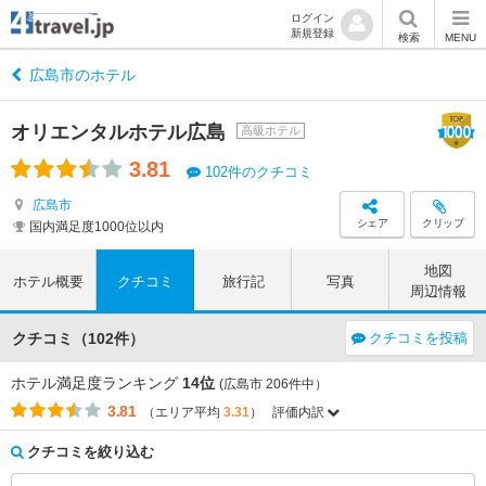
ログイン
新規登録
検索
MENU
広島市のホテル
オリエンタルホテル広島
高級ホテル
3.81
102件のクチコミ
広島市
シェア
クリップ
国内満足度1000位以内
地図
ホテル概要
クチコミ
旅行記
写真
周辺情報
クチコミ（102件）
クチコミを投稿
ホテル満足度ランキング
14位
(広島市 206件中）
3.81
（エリア平均
3.31
）
評価内訳
評価項目
エリア平均
このホテルの平均
3.85
3.53
アクセス
（-0.32）
クチコミを絞り込む
3.81
3.86
コストパフォーマンス
（+0.05）
3.63
3.77
客室
（+0.14）
3.75
4.04
接客対応
（+0.29）