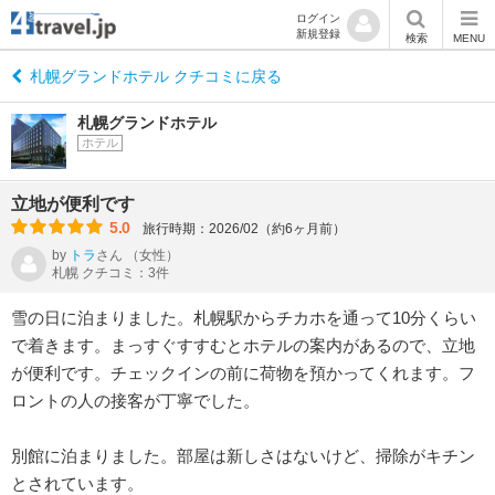
ログイン
新規登録
検索
MENU
札幌グランドホテル クチコミに戻る
札幌グランドホテル
ホテル
立地が便利です
5.0
旅行時期：2026/02（約6ヶ月前）
by
トラ
さん
（女性）
札幌 クチコミ：3件
雪の日に泊まりました。札幌駅からチカホを通って10分くらい
で着きます。まっすぐすすむとホテルの案内があるので、立地
が便利です。チェックインの前に荷物を預かってくれます。フ
ロントの人の接客が丁寧でした。
別館に泊まりました。部屋は新しさはないけど、掃除がキチン
とされています。