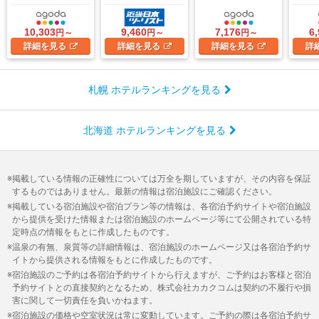
10,303
9,460
7,176
6
円～
円～
円～
詳細
を見る
詳細
を見る
詳細
を見る
詳
札幌 ホテルランキングを見る
北海道 ホテルランキングを見る
掲載している情報の正確性については万全を期していますが、その内容を保証
するものではありません。最新の情報は宿泊施設にご確認ください。
掲載している宿泊施設や宿泊プラン等の情報は、各宿泊予約サイトや宿泊施設
から提供を受けた情報または宿泊施設のホームページ等にて公開されている特
定時点の情報をもとに作成したものです。
温泉の有無、泉質等の詳細情報は、宿泊施設のホームページ又は各宿泊予約サ
イトから提供される情報をもとに作成したものです。
宿泊施設のご予約は各宿泊予約サイトから行えますが、ご予約はお客様と宿泊
予約サイトとの直接契約となるため、株式会社カカクコムは契約の不履行や損
害に関して一切責任を負いかねます。
宿泊施設の価格や空室状況は常に変動しています。ご予約の際は各宿泊予約サ