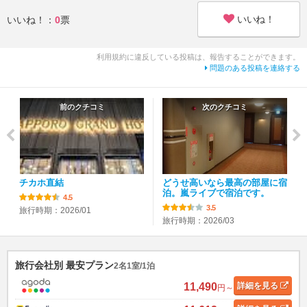
いいね！
いいね！：
0
票
利用規約に違反している投稿は、報告することができます。
問題のある投稿を連絡する
前のクチコミ
次のクチコミ
チカホ直結
どうせ高いなら最高の部屋に宿
泊。嵐ライブで宿泊です。
4.5
3.5
旅行時期：2026/01
旅行時期：2026/03
旅行会社別 最安プラン
2名1室/1泊
11,490
詳細
を見る
円～