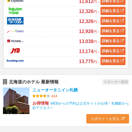
11,612
詳細
を見る
円～
12,326
詳細
を見る
円～
12,326
詳細
を見る
円～
12,926
詳細
を見る
円～
13,038
詳細
を見る
円～
13,174
詳細
を見る
円～
13,775
詳細
を見る
円～
北海道のホテル 最新情報
スポンサー提供
ニューオータニイン札幌
4.14
お得情報
WEBからの予約は公式サイトがお得！札幌駅から
好アクセス！
公式サイトを見る