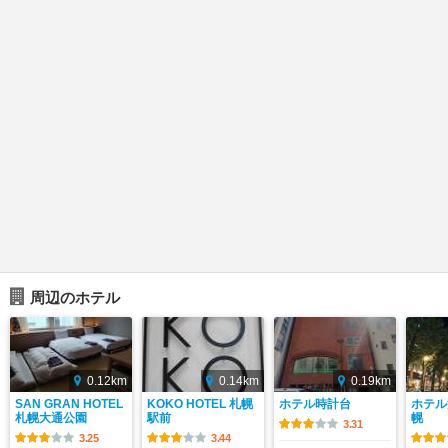
周辺のホテル
0.12km
0.14km
0.19km
SAN GRAN HOTEL
KOKO HOTEL 札幌
ホテル時計台
ホテル
札幌大通公園
駅前
幌
3.31
3.25
3.44