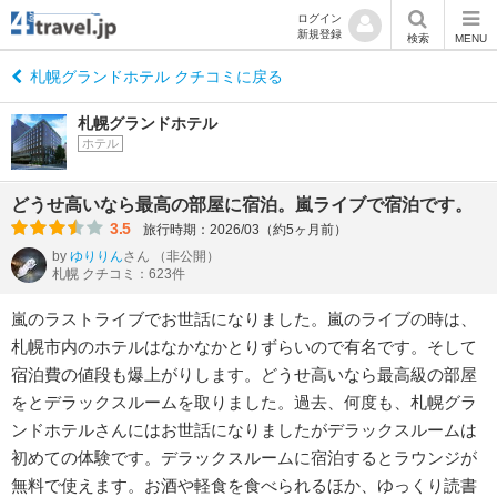
ログイン
新規登録
検索
MENU
札幌グランドホテル クチコミに戻る
札幌グランドホテル
ホテル
どうせ高いなら最高の部屋に宿泊。嵐ライブで宿泊です。
3.5
旅行時期：2026/03（約5ヶ月前）
by
ゆりりん
さん
（非公開）
札幌 クチコミ：623件
嵐のラストライブでお世話になりました。嵐のライブの時は、
札幌市内のホテルはなかなかとりずらいので有名です。そして
宿泊費の値段も爆上がりします。どうせ高いなら最高級の部屋
をとデラックスルームを取りました。過去、何度も、札幌グラ
ンドホテルさんにはお世話になりましたがデラックスルームは
初めての体験です。デラックスルームに宿泊するとラウンジが
無料で使えます。お酒や軽食を食べられるほか、ゆっくり読書