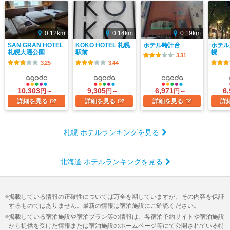
0.12km
0.14km
0.19km
SAN GRAN HOTEL
KOKO HOTEL 札幌
ホテル時計台
ホテル
札幌大通公園
駅前
幌
3.31
3.25
3.44
10,303
9,305
6,971
6
円～
円～
円～
詳細
を見る
詳細
を見る
詳細
を見る
詳
札幌 ホテルランキングを見る
北海道 ホテルランキングを見る
掲載している情報の正確性については万全を期していますが、その内容を保証
するものではありません。最新の情報は宿泊施設にご確認ください。
掲載している宿泊施設や宿泊プラン等の情報は、各宿泊予約サイトや宿泊施設
から提供を受けた情報または宿泊施設のホームページ等にて公開されている特