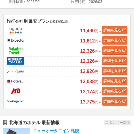
旅行時期：2026/02
旅行時期：2026/03
旅行会社別 最安プラン
2名1室/1泊
11,490
詳細
を見る
円～
11,612
詳細
を見る
円～
12,326
詳細
を見る
円～
12,326
詳細
を見る
円～
12,926
詳細
を見る
円～
13,038
詳細
を見る
円～
13,174
詳細
を見る
円～
13,775
詳細
を見る
円～
北海道のホテル 最新情報
スポンサー提供
ニューオータニイン札幌