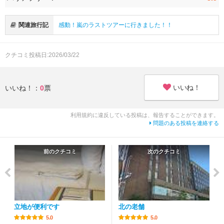
関連旅行記
感動！嵐のラストツアーに行きました！！
クチコミ投稿日:2026/03/22
いいね！
いいね！：
0
票
利用規約に違反している投稿は、報告することができます。
問題のある投稿を連絡する
前のクチコミ
次のクチコミ
立地が便利です
北の老舗
5.0
5.0