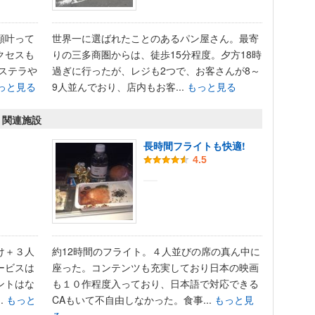
願叶って
世界一に選ばれたことのあるパン屋さん。最寄
クセスも
りの三多商圏からは、徒歩15分程度。夕方18時
ステラや
過ぎに行ったが、レジも2つで、お客さんが8～
っと見る
9人並んでおり、店内もお客...
もっと見る
・関連施設
長時間フライトも快適!
4.5
け＋３人
約12時間のフライト。４人並びの席の真ん中に
ービスは
座った。コンテンツも充実しており日本の映画
ントはな
も１０作程度入っており、日本語で対応できる
.
もっと
CAもいて不自由しなかった。食事...
もっと見