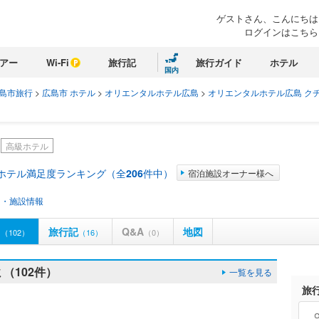
ゲストさん、こんにちは
ログインはこちら
アー
Wi-Fi
旅行記
旅行ガイド
ホテル
国内
島市旅行
>
広島市 ホテル
>
オリエンタルホテル広島
>
オリエンタルホテル広島 ク
高級ホテル
 ホテル満足度ランキング（全
206
件中）
宿泊施設オーナー様へ
ス・施設情報
ミ
旅行記
Q&A
地図
（102）
（16）
（0）
（102件）
一覧を見る
旅