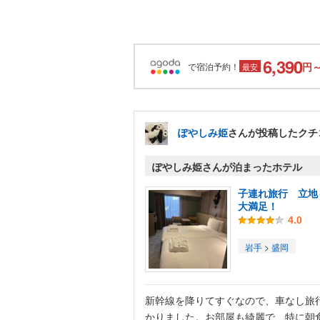
6,390
円
で宿泊予約！
最安
ぽやしみ姫
さんが投稿したクチ
ぽやしみ姫さんが泊まったホテル
子連れ旅行 立地
大満足！
4.0
岩手
>
盛岡
新幹線を降りてすぐなので、車なし旅
かりました。お部屋も綺麗で、特に朝