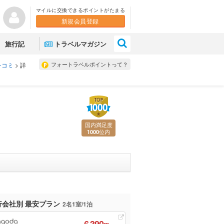
マイルに交換できるポイントがたまる
新規会員登録
×
旅行記
トラベルマガジン
フォートラベルポイントって？
チコミ
>
詳
国内満足度
位内
1000
行会社別 最安プラン
2名1室/1泊
6,390