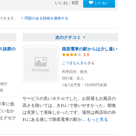
いいね：
0
票
いいね！
ができます。
問題のある投稿を連絡する
次のクチコミ
ス抜群の
路面電車の駅からは少し遠い
3.5
こつまなんきん
さん
利用目的：
観光
同行者：
友人
族旅行
1名1泊予算：
10,000円未満
未満
サービスの良いホテルでした。お部屋もお風呂の
非常に低
高さを除いては、きれいで使いやすかった。朝食
ているか
は充実して美味しかったです。場所は商店街の外
のエグゼク
れにある感じで路面電車の駅か...
もっと見る