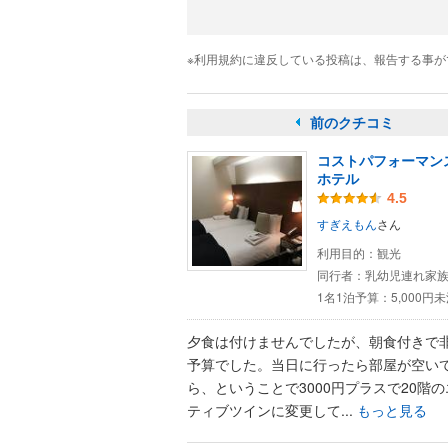
※利用規約に違反している投稿は、報告する事
前のクチコミ
コストパフォーマン
ホテル
4.5
すぎえもん
さん
利用目的：
観光
同行者：
乳幼児連れ家
1名1泊予算：
5,000円
夕食は付けませんでしたが、朝食付きで
予算でした。当日に行ったら部屋が空い
ら、ということで3000円プラスで20階
ティブツインに変更して...
もっと見る