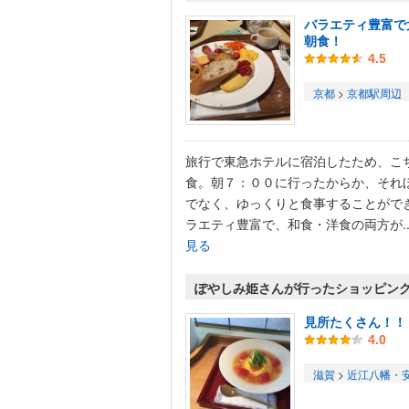
バラエティ豊富で
朝食！
4.5
京都
>
京都駅周辺
旅行で東急ホテルに宿泊したため、こ
食。朝７：００に行ったからか、それ
でなく、ゆっくりと食事することがで
ラエティ豊富で、和食・洋食の両方が..
見る
ぽやしみ姫さんが行ったショッピング
見所たくさん！！
4.0
滋賀
>
近江八幡・