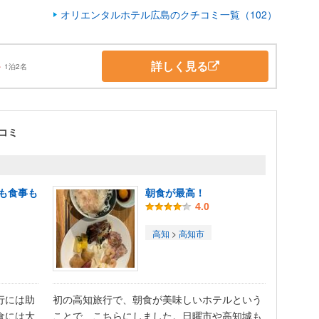
オリエンタルホテル広島のクチコミ一覧（102）
詳しく見る
～
1泊2名
コミ
も食事も
朝食が最高！
4.0
高知
>
高知市
行には助
初の高知旅行で、朝食が美味しいホテルという
食には大
ことで、こちらにしました。日曜市や高知城も