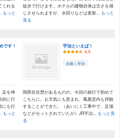
てくれる
徒歩で行けます。ホテルの建物自体は古さを感
.
もっと
じさせられますが、水回りなどは更新...
もっと
見る
ト
めです！
宇治といえば！
4.5
京都
>
宇治
、足を伸
関西在住歴があるものの、今回の旅行で初めて
目的に行
こちらに。お天気にも恵まれ、鳳凰堂内も拝観
館にも行
することができた。（あいにく工事中で、足場
.
もっと
などがセットされていたが）JR宇治...
もっと見
る