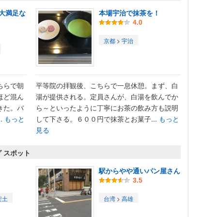
大満足な
本場宇治で抹茶を！
4.0
京都
>
宇治
ちらで朝
平等院の拝観後、こちらで一息休憩。まず、白
ほど混ん
湯が提供される。定員さんが、白湯を飲んでか
きた。バ
ら～といったように丁寧にお茶の飲み方も説明
.
もっと
して下さる。６００円で抹茶とお菓子...
もっと
見る
 スポット
駅からやや通いパン屋さん
3.5
安土
台湾
>
高雄