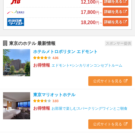
12,100
詳細
を見る
円～
17,800
詳細
を見る
円～
18,200
詳細
を見る
円～
東京のホテル 最新情報
スポンサー提供
ホテルメトロポリタン エドモント
4.06
お得情報
エドモント×シンカリオンコンセプトルーム
公式サイトを見る
東京マリオットホテル
3.93
お得情報
お部屋で楽しむスパークリングワインとご朝食
公式サイトを見る