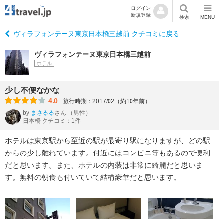
ログイン
新規登録
検索
MENU
ヴィラフォンテーヌ東京日本橋三越前 クチコミに戻る
ヴィラフォンテーヌ東京日本橋三越前
ホテル
少し不便なかな
4.0
旅行時期：2017/02（約10年前）
by
まさるる
さん
（男性）
日本橋 クチコミ：1件
ホテルは東京駅から至近の駅が最寄り駅になりますが、どの駅
からの少し離れています。付近にはコンビニ等もあるので便利
だと思います。また、ホテルの内装は非常に綺麗だと思いま
す。無料の朝食も付いていて結構豪華だと思います。