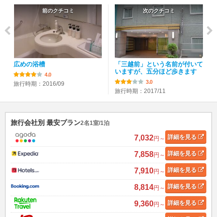
前のクチコミ
次のクチコミ
広めの浴槽
「三越前」という名前が付いて
いますが、五分ほど歩きます
4.0
3.0
旅行時期：2016/09
旅行時期：2017/11
旅行会社別 最安プラン
2名1室/1泊
7,032
詳細
を見る
円～
7,858
詳細
を見る
円～
7,910
詳細
を見る
円～
8,814
詳細
を見る
円～
9,360
詳細
を見る
円～