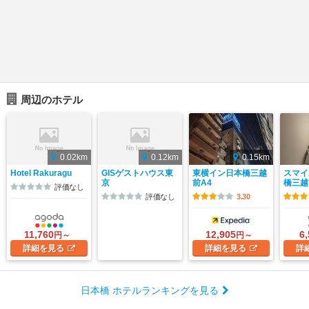
周辺のホテル
0.02km
0.12km
0.15km
Hotel Rakuragu
GISゲストハウス東
東横イン日本橋三越
スマイ
京
前A4
橋三越
評価なし
評価なし
3.30
11,760
12,905
6
円～
円～
詳細
を見る
詳細
を見る
詳
日本橋 ホテルランキングを見る