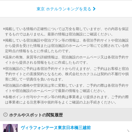
東京 ホテルランキングを見る
掲載している情報の正確性については万全を期していますが、その内容を保証
するものではありません。最新の情報は宿泊施設にご確認ください。
掲載している宿泊施設や宿泊プラン等の情報は、各宿泊予約サイトや宿泊施設
から提供を受けた情報または宿泊施設のホームページ等にて公開されている特
定時点の情報をもとに作成したものです。
温泉の有無、泉質等の詳細情報は、宿泊施設のホームページ又は各宿泊予約サ
イトから提供される情報をもとに作成したものです。
宿泊施設のご予約は各宿泊予約サイトから行えますが、ご予約はお客様と宿泊
予約サイトとの直接契約となるため、株式会社カカクコムは契約の不履行や損
害に関して一切責任を負いかねます。
宿泊施設の価格や空室状況は常に変動しています。ご予約の際は各宿泊予約サ
イトや宿泊施設のホームページで最新の情報をご確認ください。
各種ポイント付与やクーポン等の特典は事業者より提供されます。ご予約の際
は事業者による注意事項や規約等をよくご確認の上お手続きください。
ホテルやスポットの閲覧履歴
ヴィラフォンテーヌ東京日本橋三越前