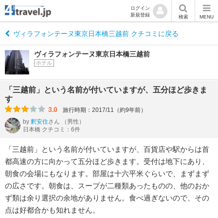
ログイン
新規登録
検索
MENU
ヴィラフォンテーヌ東京日本橋三越前 クチコミに戻る
ヴィラフォンテーヌ東京日本橋三越前
ホテル
「三越前」という名前が付いていますが、五分ほど歩きま
す
3.0
旅行時期：2017/11（約9年前）
by
釈安住
さん
（男性）
日本橋 クチコミ：6件
「三越前」という名前が付いていますが、百貨店や駅からは首
都高速の方に向かって五分ほど歩きます。受付は地下にあり、
朝食の会場にもなります。部屋は十六平米ぐらいで、まずまず
の広さです。朝食は、スープが二種類あったものの、他のおか
ず類は余り選択の余地がありません。食べ過ぎないので、その
点は好都合かも知れません。