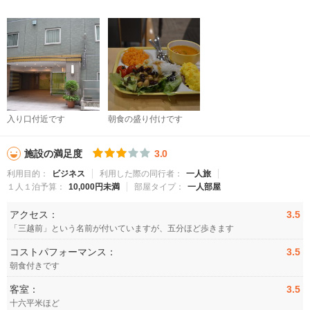
入り口付近です
朝食の盛り付けです
施設の満足度
3.0
利用目的：
ビジネス
利用した際の同行者：
一人旅
１人１泊予算：
10,000円未満
部屋タイプ：
一人部屋
アクセス：
3.5
「三越前」という名前が付いていますが、五分ほど歩きます
コストパフォーマンス：
3.5
朝食付きです
客室：
3.5
十六平米ほど