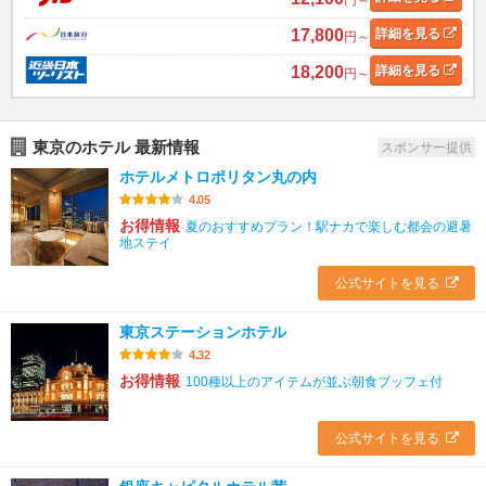
17,800
詳細
を見る
円～
18,200
詳細
を見る
円～
東京のホテル 最新情報
スポンサー提供
ホテルメトロポリタン丸の内
4.05
お得情報
夏のおすすめプラン！駅ナカで楽しむ都会の避暑
地ステイ
公式サイトを見る
東京ステーションホテル
4.32
お得情報
100種以上のアイテムが並ぶ朝食ブッフェ付
公式サイトを見る