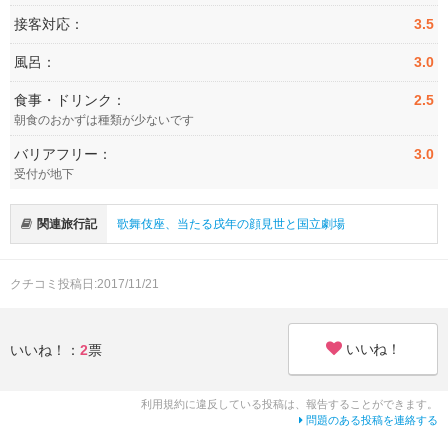
接客対応：
3.5
風呂：
3.0
食事・ドリンク：
2.5
朝食のおかずは種類が少ないです
バリアフリー：
3.0
受付が地下
関連旅行記
歌舞伎座、当たる戌年の顔見世と国立劇場
クチコミ投稿日:2017/11/21
いいね！
いいね！：
2
票
利用規約に違反している投稿は、報告することができます。
問題のある投稿を連絡する