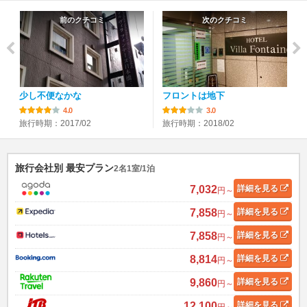
前のクチコミ
次のクチコミ
少し不便なかな
フロントは地下
4.0
3.0
旅行時期：2017/02
旅行時期：2018/02
旅行会社別 最安プラン
2名1室/1泊
7,032
詳細
を見る
円～
7,858
詳細
を見る
円～
7,858
詳細
を見る
円～
8,814
詳細
を見る
円～
9,860
詳細
を見る
円～
12,100
詳細
を見る
円～