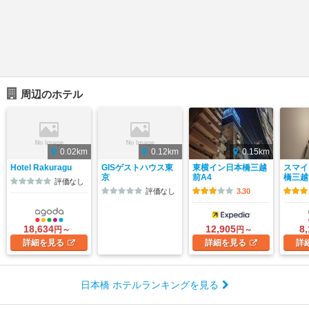
周辺のホテル
0.02km
0.12km
0.15km
Hotel Rakuragu
GISゲストハウス東
東横イン日本橋三越
スマイ
京
前A4
橋三越
評価なし
評価なし
3.30
18,634
12,905
8
円～
円～
詳細
を見る
詳細
を見る
詳
日本橋 ホテルランキングを見る