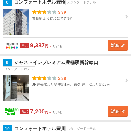
コンフォートホテル豊橋
8
スタンダードホテル
豊
川・
3.39
渥美
豊橋駅より徒歩にて約3分
半島
豊
橋・
9,387
詳細
最安
円～
1泊2名
豊
川・
渥美
ジャストインプレミアム豊橋駅新幹線口
9
半島
スタンダードホテル
すべ
3.38
て
JR豊橋駅より徒歩約1分。東名 豊川ICより約25分。
豊
橋
7,200
豊
詳細
最安
円～
1泊2名
川
コンフォートホテル豊川
10
スタンダードホテル
渥美