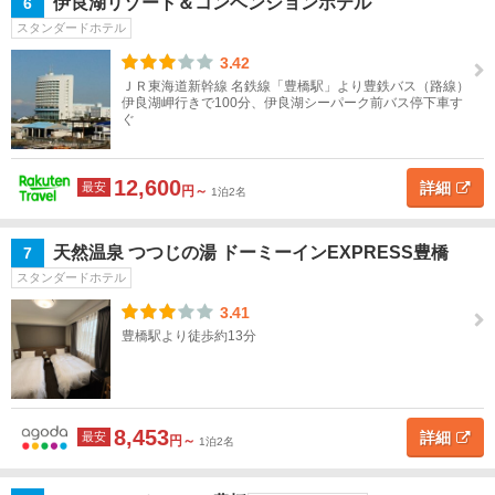
伊良湖リゾート＆コンベンションホテル
6
犬
スタンダードホテル
山・
春日
3.42
井
ＪＲ東海道新幹線 名鉄線「豊橋駅」より豊鉄バス（路線）
伊良湖岬行きで100分、伊良湖シーパーク前バス停下車す
ぐ
豊
田・
瀬
12,600
詳細
最安
円～
1泊2名
戸・
香嵐
渓
天然温泉 つつじの湯 ドーミーインEXPRESS豊橋
7
スタンダードホテル
岡
3.41
崎・
豊橋駅より徒歩約13分
三河
安
城・
刈谷
8,453
詳細
最安
円～
1泊2名
豊
橋・