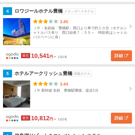
静
ホ
ロワジールホテル豊橋
4
テ
スタンダードホテル
岡
ル
名
3.45
愛
ＪＲ・名鉄線「豊橋駅」西口より車で約１０分（ホテルシ
知
ャトルバス有り 西口始発７：５５～ 時刻表はシャトル
バスページに有）
愛
地図
知
を表示
10,541
こ
詳細
最安
円～
1泊2名
す
の
条
べ
件
て
ホテルアークリッシュ豊橋
5
高級ホテル
で
探
す
3.44
名
ＪＲ 新幹線 名鉄 豊橋駅隣接、徒歩1分
古
屋
一
10,812
詳細
最安
宮・
円～
1泊2名
小
牧・