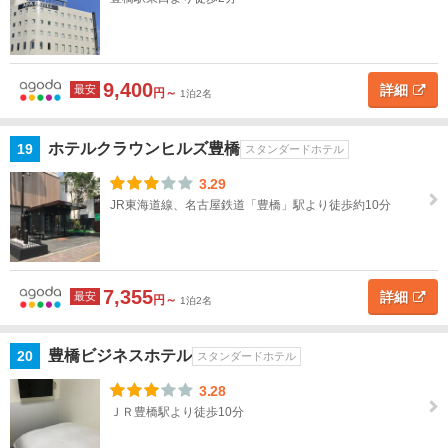
9,400
詳細
最安
円～
1泊2名
ホテルクラウンヒルズ豊橋
19
スタンダードホテル
3.29
JR東海道線、名古屋鉄道「豊橋」駅より徒歩約10分
7,355
詳細
最安
円～
1泊2名
豊橋ビジネスホテル
20
スタンダードホテル
3.28
ＪＲ豊橋駅より徒歩10分