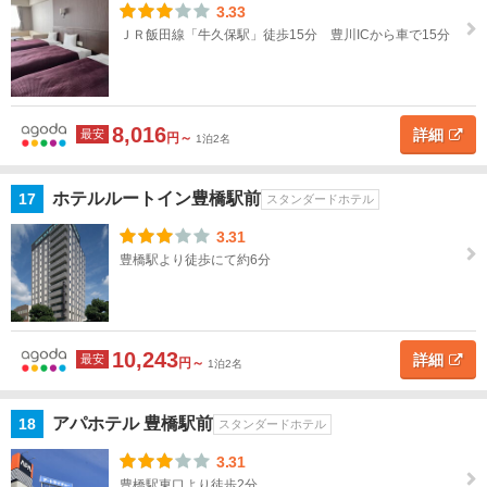
3.33
ＪＲ飯田線「牛久保駅」徒歩15分 豊川ICから車で15分
8,016
詳細
最安
円～
1泊2名
ホテルルートイン豊橋駅前
17
スタンダードホテル
3.31
豊橋駅より徒歩にて約6分
10,243
詳細
最安
円～
1泊2名
アパホテル 豊橋駅前
18
スタンダードホテル
3.31
豊橋駅東口より徒歩2分