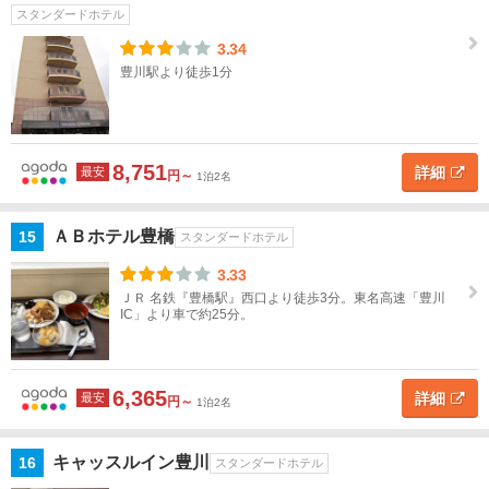
スタンダードホテル
沖
縄
3.34
豊川駅より徒歩1分
閉じる
8,751
詳細
最安
円～
1泊2名
ＡＢホテル豊橋
15
スタンダードホテル
3.33
ＪＲ 名鉄『豊橋駅』西口より徒歩3分。東名高速「豊川
IC」より車で約25分。
6,365
詳細
最安
円～
1泊2名
キャッスルイン豊川
16
スタンダードホテル