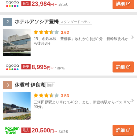
道
23,984
詳細
最安
円～
1泊2名
豊
橋・
東
豊
北
ホテルアソシア豊橋
2
スタンダードホテル
川・
渥美
半島
3.62
関
JR、名鉄本線「豊橋駅」改札から徒歩1分 新幹線改札か
東
ら徒歩3分
ホ
テ
甲
ル
タ
信
イ
8,995
詳細
最安
越
円～
1泊2名
プ
ス
高
旅
高
ペ
民
貸
北
休暇村 伊良湖
3
タ
級
館
級
ン
宿
別
旅館
陸
ン
ホ
旅
シ
荘
3.53
ダ
テ
館
ョ
東
三河田原駅より車にて40分、また、新豊橋駅からバス 車で
ー
ル
ン
90分。
海
ド
ホ
岐
テ
阜
20,500
ル
詳細
最安
円～
1泊2名