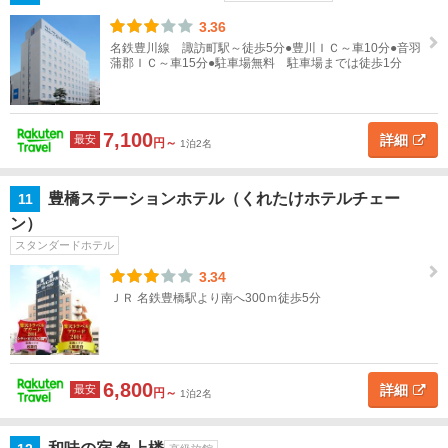
半
3.36
島・
名鉄豊川線 諏訪町駅～徒歩5分●豊川ＩＣ～車10分●音羽
伊良
蒲郡ＩＣ～車15分●駐車場無料 駐車場までは徒歩1分
湖
蒲
7,100
詳細
最安
円～
1泊2名
郡・
吉
良・
豊橋ステーションホテル（くれたけホテルチェー
11
西
ン）
浦・
スタンダードホテル
篠島
3.34
ＪＲ 名鉄豊橋駅より南へ300ｍ徒歩5分
知多
半
島・
セン
トレ
6,800
詳細
最安
円～
1泊2名
ア