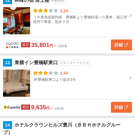
和味の宿 角上楼
12
高級旅館
新
城・
3.34
鳳
ＪＲ東海道新幹線 豊橋駅より豊橋鉄道バス乗車、福江停
来・
留所下車後、徒歩２分
湯谷
三
35,801
詳細
最安
円～
重
1泊2名
近
東横イン豊橋駅東口
13
スタンダードホテル
畿
3.34
JR豊橋駅東口より徒歩3分
中
国
四
9,635
国
詳細
最安
円～
1泊2名
九
ホテルクラウンヒルズ豊川（ＢＢＨホテルグルー
14
州
プ）