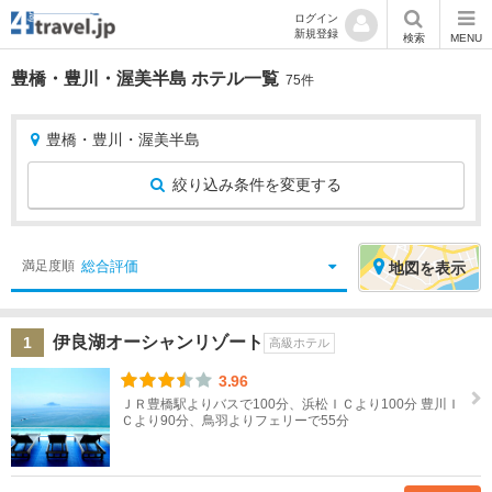
ログイン
新規登録
検索
MENU
豊橋・豊川・渥美半島 ホテル一覧
75件
豊橋・豊川・渥美半島
絞り込み条件を変更する
絞
エ
総合評価
満足度順
地図
を表示
り
リ
込
ア
伊良湖オーシャンリゾート
1
み
を
高級ホテル
条
選
3.96
件
択
ＪＲ豊橋駅よりバスで100分、浜松ＩＣより100分 豊川Ｉ
Ｃより90分、鳥羽よりフェリーで55分
宿
北
泊
海
地