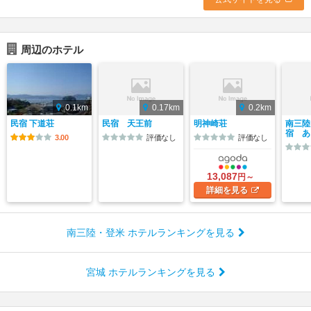
周辺のホテル
0.1km
0.17km
0.2km
民宿 下道荘
民宿 天王前
明神崎荘
南三陸
宿 あ
3.00
評価なし
評価なし
13,087
円～
詳細
を見る
南三陸・登米 ホテルランキングを見る
宮城 ホテルランキングを見る