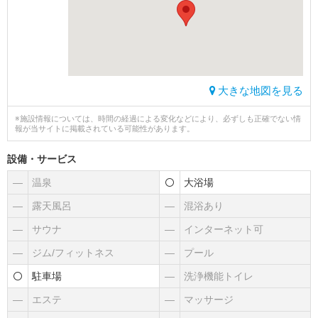
大きな地図を見る
※施設情報については、時間の経過による変化などにより、必ずしも正確でない情
報が当サイトに掲載されている可能性があります。
設備・サービス
―
温泉
大浴場
―
露天風呂
―
混浴あり
―
サウナ
―
インターネット可
―
ジム/フィットネス
―
プール
駐車場
―
洗浄機能トイレ
―
エステ
―
マッサージ