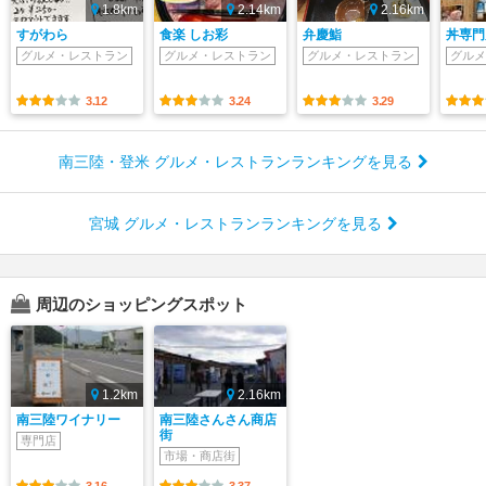
1.8km
2.14km
2.16km
すがわら
食楽 しお彩
弁慶鮨
丼専門
グルメ・レストラン
グルメ・レストラン
グルメ・レストラン
グルメ
3.12
3.24
3.29
南三陸・登米 グルメ・レストランランキングを見る
宮城 グルメ・レストランランキングを見る
周辺のショッピングスポット
1.2km
2.16km
南三陸ワイナリー
南三陸さんさん商店
街
専門店
市場・商店街
3.16
3.37