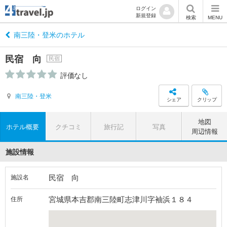
ログイン
新規登録
検索
MENU
南三陸・登米のホテル
民宿 向
民宿
評価なし
南三陸・登米
シェア
クリップ
地図
ホテル概要
クチコミ
旅行記
写真
周辺情報
施設情報
民宿 向
施設名
宮城県本吉郡南三陸町志津川字袖浜１８４
住所