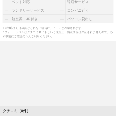
―
ペット対応
―
送迎サービス
―
ランドリーサービス
―
コンビニ近く
―
航空券・JR付き
―
パソコン貸出し
※未対応または確認がとれない場合に、「―」と表示されます。
※フォートラベルはクチコミサイトという性質上、施設情報は保証されませんので、必
ず事前にご確認のうえご利用ください。
クチコミ（0件）