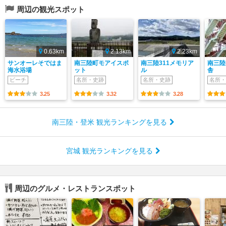
周辺の観光スポット
0.63km
2.13km
2.23km
サンオーレそではま
南三陸町モアイスポ
南三陸311メモリア
南三陸
海水浴場
ット
ル
舎
ビーチ
名所・史跡
名所・史跡
名所・
3.25
3.32
3.28
南三陸・登米 観光ランキングを見る
宮城 観光ランキングを見る
周辺のグルメ・レストランスポット