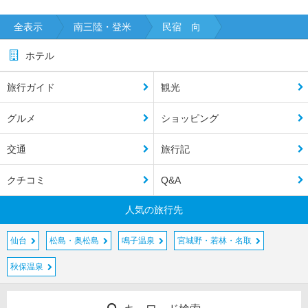
全表示
南三陸・登米
民宿 向
ホテル
旅行ガイド
観光
グルメ
ショッピング
交通
旅行記
クチコミ
Q&A
人気の旅行先
仙台
松島・奥松島
鳴子温泉
宮城野・若林・名取
秋保温泉