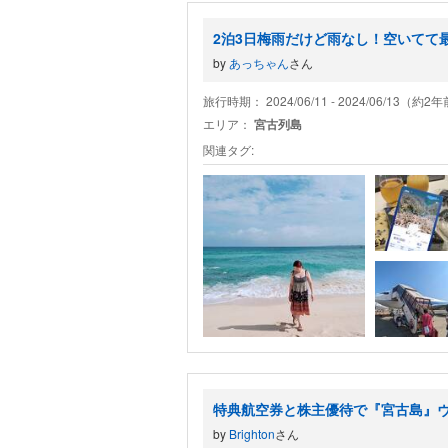
2泊3日梅雨だけど雨なし！空いてて
by
あっちゃん
さん
旅行時期： 2024/06/11 - 2024/06/13（約2
エリア：
宮古列島
関連タグ:
特典航空券と株主優待で『宮古島』ヴ
by
Brighton
さん