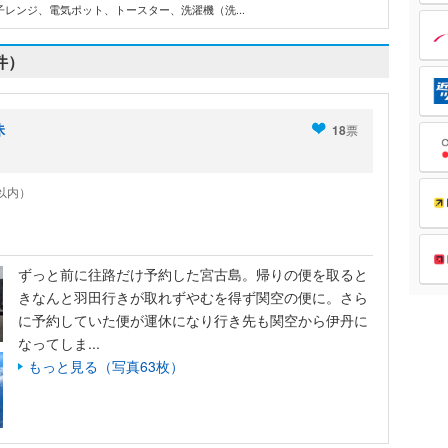
、電子レンジ、電気ポット、トースター、洗濯機（洗...
件）
昧
18
票
ヶ月以内）
ずっと前に往路だけ予約した宮古島。帰りの便を取ると
きなんと羽田行きが取れずやむを得ず関空の便に。さら
に予約していた便が運休になり行き先も関空から伊丹に
なってしま...
もっと見る（写真63枚）