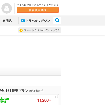
マイルに交換できるポイントがたまる
新規会員登録
×
旅行記
トラベルマガジン
フォートラベルポイントって？
行会社別 最安プラン
2名1室/1泊
11,200
円～