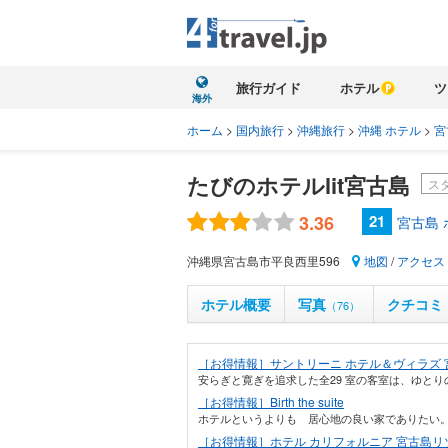
旅行ガイド
ホテル
ツ
海外
ホーム
>
国内旅行
>
沖縄旅行
>
沖縄 ホテル
>
宮
たびのホテルlit宮古島
ス
3.36
21
宮古島
沖縄県宮古島市平良西里596
地図
/
アクセス
ホテル概要
写真
クチコミ
（76）
［お得情報］サントリーニ ホテル＆ヴィラズ 
安らぎと寛ぎを追求した全29 室の客室は、ゆとり
［お得情報］Birth the suite
ホテルというよりも 居心地の良い家でありたい。
［お得情報］ホテル カリフォルニア 宮古島リ