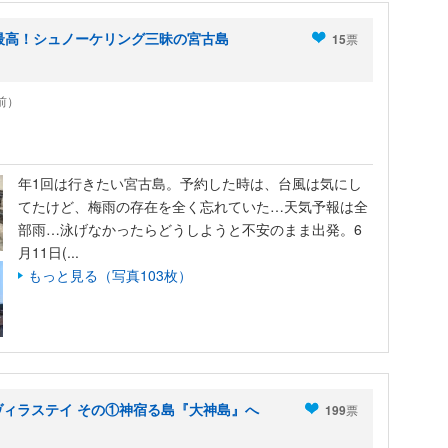
最高！シュノーケリング三昧の宮古島
15
票
年前）
年1回は行きたい宮古島。予約した時は、台風は気にし
てたけど、梅雨の存在を全く忘れていた…天気予報は全
部雨…泳げなかったらどうしようと不安のまま出発。6
月11日(...
もっと見る（写真103枚）
ィラステイ その①神宿る島『大神島』へ
199
票