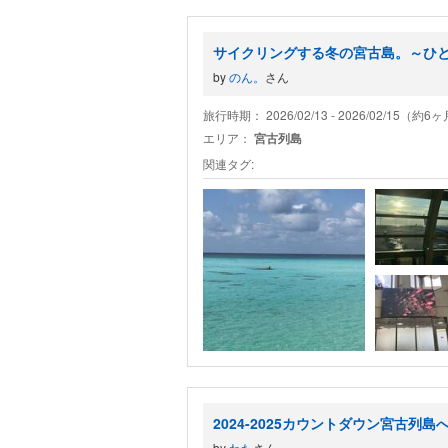
サイクリングする冬の宮古島。～ひ
by
のん。
さん
旅行時期： 2026/02/13 - 2026/02/15（約
エリア：
宮古列島
関連タグ:
2024-2025カウントダウン宮古列島
by
わた
さん