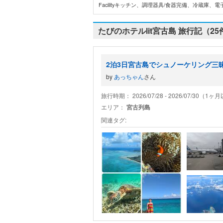
Facilityキッチン、調理器具/食器完備、冷蔵庫
たびのホテルlit宮古島 旅行記（25
2泊3日宮古島でシュノーケリング三
by
あっちゃん
さん
旅行時期： 2026/07/28 - 2026/07/30（1
エリア：
宮古列島
関連タグ: