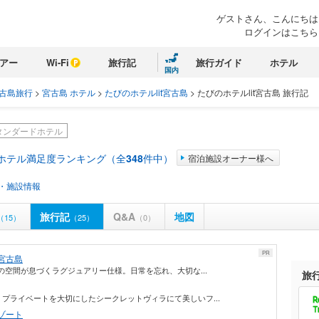
ゲストさん、こんにちは
ログインはこちら
アー
Wi-Fi
旅行記
旅行ガイド
ホテル
国内
古島旅行
>
宮古島 ホテル
>
たびのホテルlit宮古島
>
たびのホテルlit宮古島 旅行記
タンダードホテル
 ホテル満足度ランキング（全
348
件中）
宿泊施設オーナー様へ
・施設情報
旅行記
Q&A
地図
（15）
（25）
（0）
PR
宮古島
の空間が息づくラグジュアリー仕様。日常を忘れ、大切な...
旅
プライベートを大切にしたシークレットヴィラにて美しいフ...
ゾート