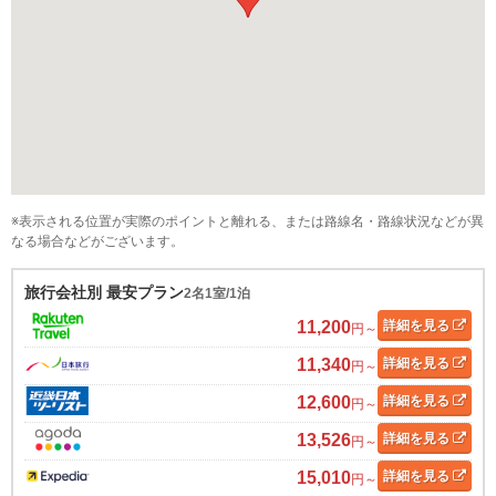
※表示される位置が実際のポイントと離れる、または路線名・路線状況などが異
なる場合などがございます。
旅行会社別 最安プラン
2名1室/1泊
11,200
詳細
を見る
円～
11,340
詳細
を見る
円～
12,600
詳細
を見る
円～
13,526
詳細
を見る
円～
15,010
詳細
を見る
円～