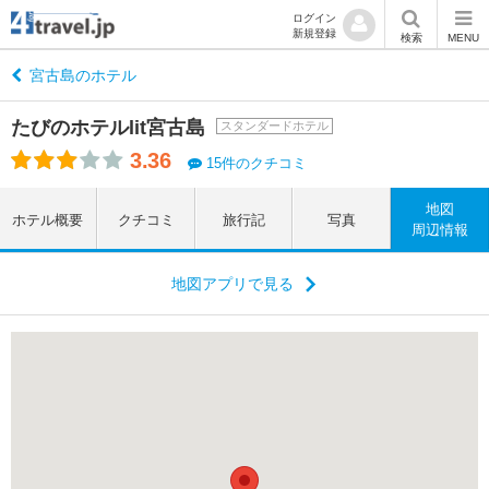
ログイン
新規登録
検索
MENU
宮古島のホテル
たびのホテルlit宮古島
スタンダードホテル
3.36
15件のクチコミ
地図
ホテル概要
クチコミ
旅行記
写真
周辺情報
地図アプリで見る