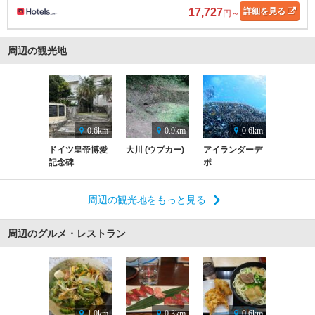
17,727
詳細
を見る
円～
周辺の観光地
0.6km
0.9km
0.6km
ドイツ皇帝博愛
大川 (ウプカー)
アイランダーデ
記念碑
ポ
周辺の観光地をもっと見る
周辺のグルメ・レストラン
1.0km
0.3km
0.6km