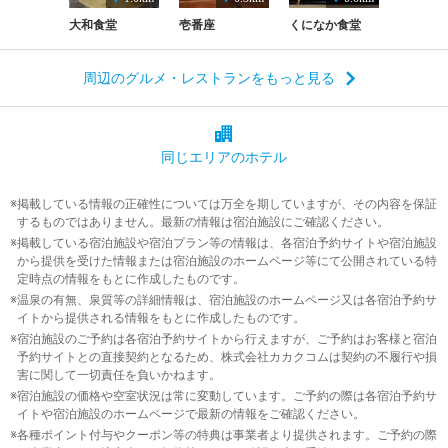
大和食堂
壱番座
くになか食堂
周辺のグルメ・レストランをもっと見る
同じエリアの
ホテル
掲載している情報の正確性については万全を期していますが、その内容を保証
するものではありません。最新の情報は宿泊施設にご確認ください。
掲載している宿泊施設や宿泊プラン等の情報は、各宿泊予約サイトや宿泊施設
から提供を受けた情報または宿泊施設のホームページ等にて公開されている特
定時点の情報をもとに作成したものです。
温泉の有無、泉質等の詳細情報は、宿泊施設のホームページ又は各宿泊予約サ
イトから提供される情報をもとに作成したものです。
宿泊施設のご予約は各宿泊予約サイトから行えますが、ご予約はお客様と宿泊
予約サイトとの直接契約となるため、株式会社カカクコムは契約の不履行や損
害に関して一切責任を負いかねます。
宿泊施設の価格や空室状況は常に変動しています。ご予約の際は各宿泊予約サ
イトや宿泊施設のホームページで最新の情報をご確認ください。
各種ポイント付与やクーポン等の特典は事業者より提供されます。ご予約の際