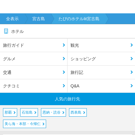
全表示
宮古島
たびのホテルlit宮古島
ホテル
旅行ガイド
観光
グルメ
ショッピング
交通
旅行記
クチコミ
Q&A
人気の旅行先
那覇
石垣島
恩納・読谷
西表島
美ら海・本部・今帰仁