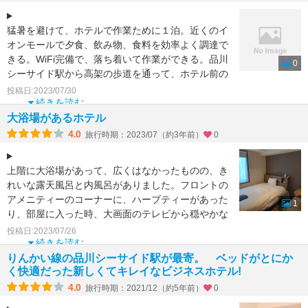
猛暑を避けて、ホテルで作業ために１泊。近くのイ
オンモールで夕食、飲み物、食料を効率よく調達で
きる。WiFi完備で、落ち着いて作業ができる。品川
0
シーサイド駅から高架の歩道を通って、ホテル前の
交差点近くま
投稿日:2023/07/30
続きを読む
大浴場があるホテル
4.0
旅行時期：2023/07（約3年前）
0
上階に大浴場があって、広くはなかったものの、き
れいな露天風呂と内風呂がありました。フロントの
アメニティーのコーナーに、ハーブティーがあった
1
り、部屋に入った時、大画面のテレビから穏やかな
ハープの音色が自
投稿日:2023/07/26
続きを読む
りんかい線の品川シーサイド駅が最寄。 ベッドがとにか
く快適だった新しくてキレイなビジネスホテル!
4.0
旅行時期：2021/12（約5年前）
0