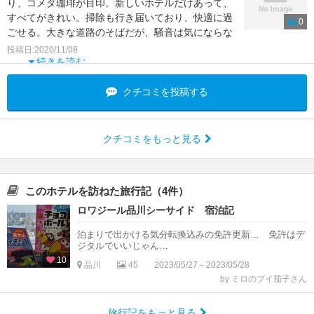
り、コメダ珈琲が目印。新しいホテルだけあって、
すべてがきれい。掃除も行き届いており、快適に過
0
ごせる。大きな道路のそばだが、騒音は気にならな
い。部屋は広めだが
投稿日:2020/11/08
続きを読む
クチコミを投稿する
クチコミをもっと見る
このホテルを訪ねた旅行記（4件）
ロワジール品川シーサイド 宿泊記
泊まりで出かける気分転換込みの免許更新… 免許はデ
ジタルでいいじゃん…
10
品川
45
2023/05/27～2023/05/28
by ミロのブイ茄子さん
旅行記をもっと見る