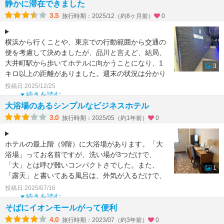
静かに滞在できました
3.5
旅行時期：2025/12（約8ヶ月前）
0
横浜から行くことや、東京での行動範囲から交通の
便を考慮して決めましたが、品川と言えど、結局、
大井町駅から歩いてホテルに向かうことになり、1
3
キロ以上の距離がありました。週末の状況は分かり
ませんが平日利用
投稿日:2025/12/25
続きを読む
大浴場のあるシンプルなビジネスホテル
3.0
旅行時期：2025/05（約1年前）
0
ホテルの最上階（9階）に大浴場があります。「大
浴場」ってお名前ですが、洗い場が3つだけで、
「大」とは呼び難いコンパクトさでした。また、
1
「露天」と書いてある風呂は、外気が入るだけで、
眺望は無し。部屋の風
投稿日:2025/07/16
続きを読む
そばにイオンモールがって便利
4.0
旅行時期：2023/07（約3年前）
0