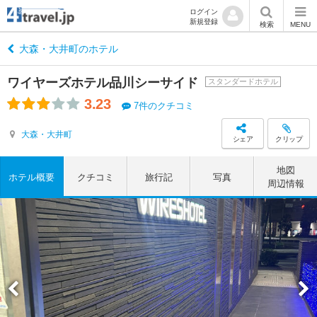
ログイン
新規登録
検索
MENU
大森・大井町のホテル
ワイヤーズホテル品川シーサイド
スタンダードホテル
3.23
7件のクチコミ
大森・大井町
シェア
クリップ
地図
ホテル概要
クチコミ
旅行記
写真
周辺情報