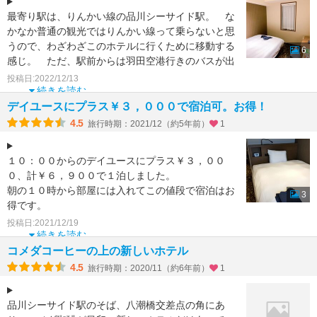
最寄り駅は、りんかい線の品川シーサイド駅。 な
かなか普通の観光ではりんかい線って乗らないと思
うので、わざわざこのホテルに行くために移動する
6
感じ。 ただ、駅前からは羽田空港行きのバスが出
てましたので、羽
投稿日:2022/12/13
続きを読む
デイユースにプラス￥３，０００で宿泊可。お得！
4.5
旅行時期：2021/12（約5年前）
1
１０：００からのデイユースにプラス￥３，００
０、計￥６，９００で１泊しました。
朝の１０時から部屋には入れてこの値段で宿泊はお
3
得です。
場所もいい。近くにりんかい線の品川シーサイド駅
投稿日:2021/12/19
と、京急青物横
続きを読む
コメダコーヒーの上の新しいホテル
4.5
旅行時期：2020/11（約6年前）
1
品川シーサイド駅のそば、八潮橋交差点の角にあ