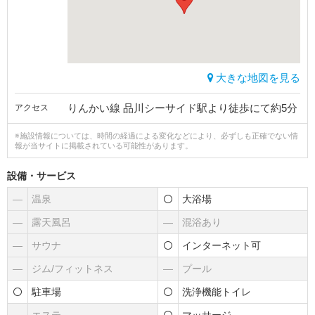
大きな地図を見る
りんかい線 品川シーサイド駅より徒歩にて約5分
アクセス
※施設情報については、時間の経過による変化などにより、必ずしも正確でない情
報が当サイトに掲載されている可能性があります。
設備・サービス
―
温泉
大浴場
―
露天風呂
―
混浴あり
―
サウナ
インターネット可
―
ジム/フィットネス
―
プール
駐車場
洗浄機能トイレ