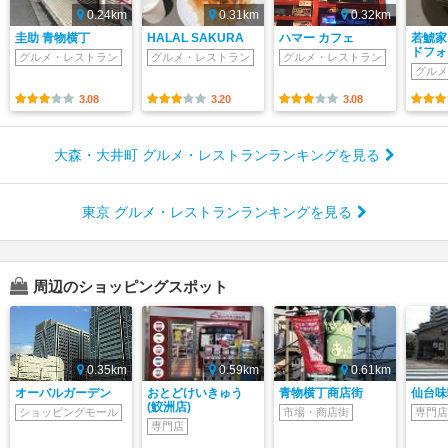
0.24km
0.31km
0.32km
圭助 青物横丁
HALAL SAKURA
ハマー カフェ
若鯱家
ドフォ
グルメ・レストラン
グルメ・レストラン
グルメ・レストラン
グルメ
3.08
3.20
3.08
大森・大井町 グルメ・レストランランキングを見る
東京 グルメ・レストランランキングを見る
周辺のショッピングスポット
0.35km
0.59km
0.61km
オーバルガーデン
おとどけいきゅう
青物横丁商店街
仙台味
(鮫洲店)
ショッピングモール
市場・商店街
専門店
専門店