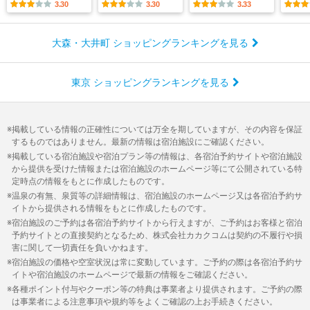
3.30
3.30
3.33
大森・大井町 ショッピングランキングを見る
東京 ショッピングランキングを見る
掲載している情報の正確性については万全を期していますが、その内容を保証
するものではありません。最新の情報は宿泊施設にご確認ください。
掲載している宿泊施設や宿泊プラン等の情報は、各宿泊予約サイトや宿泊施設
から提供を受けた情報または宿泊施設のホームページ等にて公開されている特
定時点の情報をもとに作成したものです。
温泉の有無、泉質等の詳細情報は、宿泊施設のホームページ又は各宿泊予約サ
イトから提供される情報をもとに作成したものです。
宿泊施設のご予約は各宿泊予約サイトから行えますが、ご予約はお客様と宿泊
予約サイトとの直接契約となるため、株式会社カカクコムは契約の不履行や損
害に関して一切責任を負いかねます。
宿泊施設の価格や空室状況は常に変動しています。ご予約の際は各宿泊予約サ
イトや宿泊施設のホームページで最新の情報をご確認ください。
各種ポイント付与やクーポン等の特典は事業者より提供されます。ご予約の際
は事業者による注意事項や規約等をよくご確認の上お手続きください。