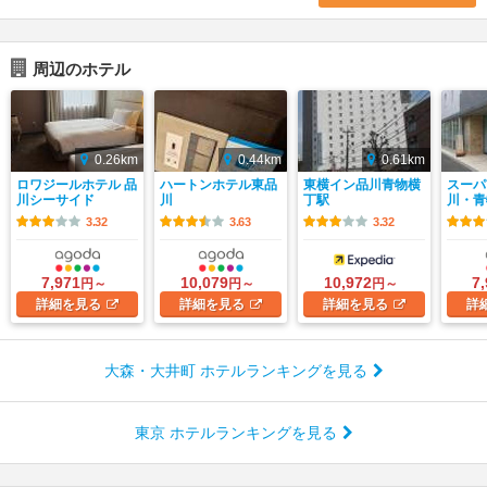
周辺のホテル
0.26km
0.44km
0.61km
ロワジールホテル 品
ハートンホテル東品
東横イン品川青物横
スーパ
川シーサイド
川
丁駅
川・青
3.32
3.63
3.32
7,971
10,079
10,972
7
円～
円～
円～
詳細
を見る
詳細
を見る
詳細
を見る
詳
大森・大井町 ホテルランキングを見る
東京 ホテルランキングを見る