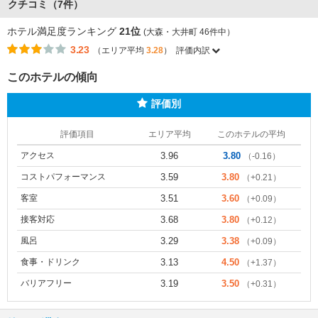
クチコミ（7件）
ホテル満足度ランキング
21位
(大森・大井町 46件中）
3.23
（エリア平均
3.28
）
評価内訳
このホテルの傾向
評価別
評価項目
エリア平均
このホテルの平均
アクセス
3.96
3.80
（-0.16）
コストパフォーマンス
3.59
3.80
（+0.21）
客室
3.51
3.60
（+0.09）
接客対応
3.68
3.80
（+0.12）
風呂
3.29
3.38
（+0.09）
食事・ドリンク
3.13
4.50
（+1.37）
バリアフリー
3.19
3.50
（+0.31）