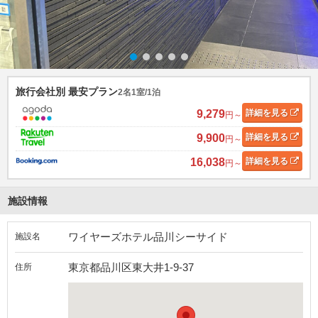
旅行会社別 最安プラン
2名1室/1泊
9,279
詳細
を見る
円～
9,900
詳細
を見る
円～
16,038
詳細
を見る
円～
施設情報
ワイヤーズホテル品川シーサイド
施設名
東京都品川区東大井1-9-37
住所