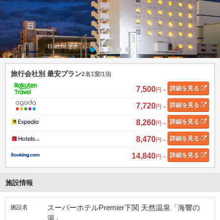
旅行会社別 最安プラン
2名1室/1泊
7,500
詳細
を見る
円～
7,720
詳細
を見る
円～
8,260
詳細
を見る
円～
8,470
詳細
を見る
円～
14,840
詳細
を見る
円～
施設情報
スーパーホテルPremier下関 天然温泉「海響の
施設名
湯」