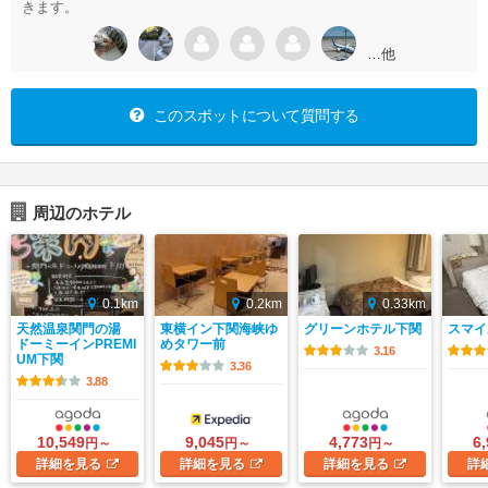
きます。
…他
このスポットについて質問する
周辺のホテル
0.1km
0.2km
0.33km
天然温泉関門の湯
東横イン下関海峡ゆ
グリーンホテル下関
スマイ
ドーミーインPREMI
めタワー前
3.16
UM下関
3.36
3.88
10,549
9,045
4,773
6
円～
円～
円～
詳細
を見る
詳細
を見る
詳細
を見る
詳