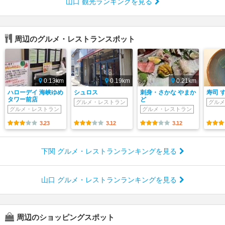
山口 観光ランキングを見る
周辺のグルメ・レストランスポット
0.13km
0.19km
0.21km
ハローデイ 海峡ゆめ
シュロス
刺身・さかな やまか
寿司 
タワー前店
ど
グルメ・レストラン
グルメ
グルメ・レストラン
グルメ・レストラン
3.23
3.12
3.12
下関 グルメ・レストランランキングを見る
山口 グルメ・レストランランキングを見る
周辺のショッピングスポット