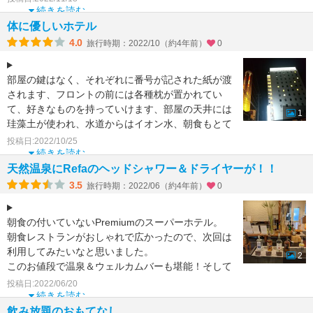
続きを読む
体に優しいホテル
4.0
旅行時期：2022/10（約4年前）
0
部屋の鍵はなく、それぞれに番号が記された紙が渡
されます、フロントの前には各種枕が置かれてい
て、好きなものを持っていけます、部屋の天井には
1
珪藻土が使われ、水道からはイオン水、朝食もとて
もおいしく、夜にな
投稿日:2022/10/25
続きを読む
天然温泉にRefaのヘッドシャワー＆ドライヤーが！！
3.5
旅行時期：2022/06（約4年前）
0
朝食の付いていないPremiumのスーパーホテル。
朝食レストランがおしゃれで広かったので、次回は
利用してみたいなと思いました。
2
このお値段で温泉＆ウェルカムバーも堪能！そして
女性に嬉しいアメニテ
投稿日:2022/06/20
続きを読む
飲み放題のおもてなし