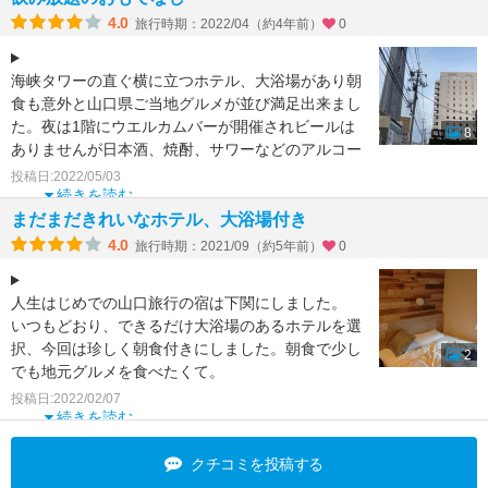
4.0
旅行時期：2022/04（約4年前）
0
海峡タワーの直ぐ横に立つホテル、大浴場があり朝
食も意外と山口県ご当地グルメが並び満足出来まし
た。夜は1階にウエルカムバーが開催されビールは
8
ありませんが日本酒、焼酎、サワーなどのアルコー
ルが飲み放題で楽
投稿日:2022/05/03
続きを読む
まだまだきれいなホテル、大浴場付き
4.0
旅行時期：2021/09（約5年前）
0
人生はじめでの山口旅行の宿は下関にしました。
いつもどおり、できるだけ大浴場のあるホテルを選
択、今回は珍しく朝食付きにしました。朝食で少し
2
でも地元グルメを食べたくて。
ホテル自体も新しいため、浴場
投稿日:2022/02/07
続きを読む
クチコミを投稿する