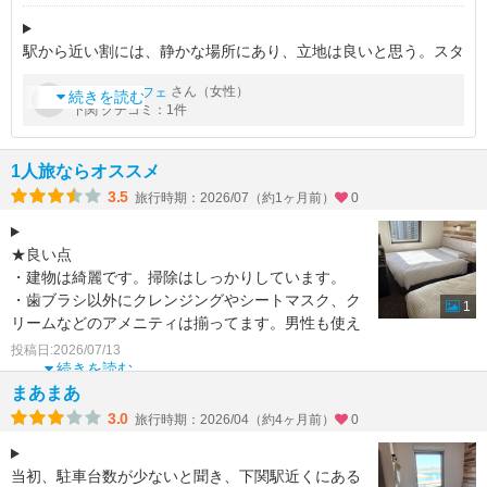
駅から近い割には、静かな場所にあり、立地は良いと思う。スタ
ッフも感じが良い。朝食は小規模ながら満足できる。ウェルカム
by
さん（女性）
めろんパフェ
ドリンクで夜はアルコールのサービスがあり嬉しい。
続きを読む
下関 クチコミ：1件
しかしながら、部屋はダブルベット
1人旅ならオススメ
3.5
旅行時期：2026/07（約1ヶ月前）
0
★良い点
・建物は綺麗です。掃除はしっかりしています。
・歯ブラシ以外にクレンジングやシートマスク、ク
1
リームなどのアメニティは揃ってます。男性も使え
ます。
投稿日:2026/07/13
・フリードリンクサービスやっています。
続きを読む
まあまあ
3.0
旅行時期：2026/04（約4ヶ月前）
0
当初、駐車台数が少ないと聞き、下関駅近くにある