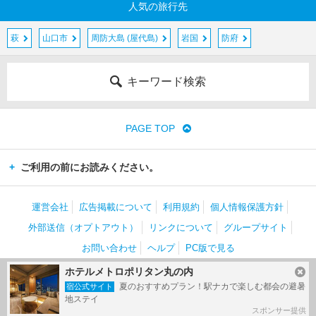
人気の旅行先
萩
山口市
周防大島 (屋代島)
岩国
防府
キーワード検索
PAGE TOP
ご利用の前にお読みください。
運営会社
広告掲載について
利用規約
個人情報保護方針
外部送信（オプトアウト）
リンクについて
グループサイト
お問い合わせ
ヘルプ
PC版で見る
ホテルメトロポリタン丸の内
(c) Kakaku.com, Inc. All Rights Reserved.
掲載情報・写真など、すべてのコンテンツの無断複写・転載・公衆送信等を禁じま
夏のおすすめプラン！駅ナカで楽しむ都会の避暑
宿公式サイト
す。
地ステイ
スポンサー提供