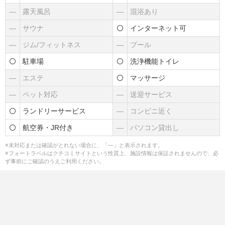
―
露天風呂
―
混浴あり
―
サウナ
インターネット可
―
ジム/フィットネス
―
プール
駐車場
洗浄機能トイレ
―
エステ
マッサージ
―
ペット対応
―
送迎サービス
ランドリーサービス
―
コンビニ近く
航空券・JR付き
―
パソコン貸出し
※未対応または確認がとれない場合に、「―」と表示されます。
※フォートラベルはクチコミサイトという性質上、施設情報は保証されませんので、必
ず事前にご確認のうえご利用ください。