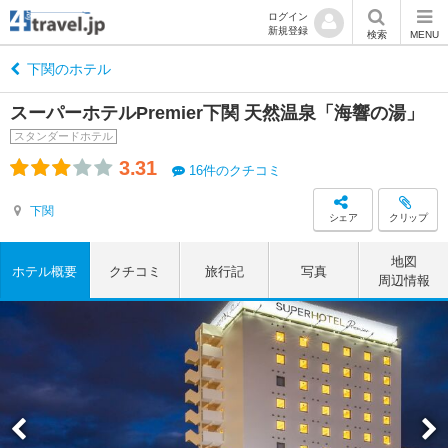
ログイン
新規登録
検索
MENU
下関のホテル
スーパーホテルPremier下関 天然温泉「海響の湯」
スタンダードホテル
3.31
16件のクチコミ
下関
シェア
クリップ
地図
ホテル概要
クチコミ
旅行記
写真
周辺情報