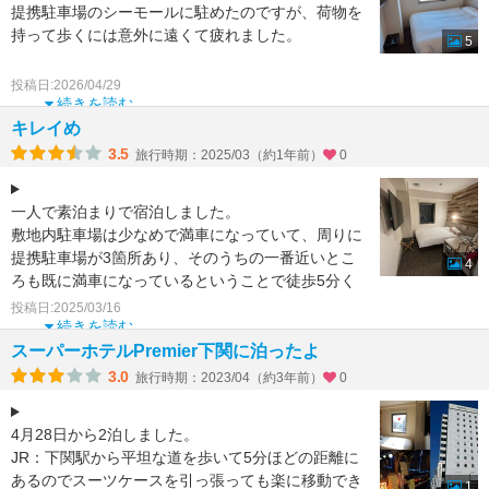
提携駐車場のシーモールに駐めたのですが、荷物を
持って歩くには意外に遠くて疲れました。
5
ウエルカムドリンクは種類も多く、数種のおつまみ
投稿日:2026/04/29
も用意されていま
続きを読む
キレイめ
3.5
旅行時期：2025/03（約1年前）
0
一人で素泊まりで宿泊しました。
敷地内駐車場は少なめで満車になっていて、周りに
提携駐車場が3箇所あり、そのうちの一番近いとこ
4
ろも既に満車になっているということで徒歩5分く
らいのところの立駐を紹介して
投稿日:2025/03/16
続きを読む
スーパーホテルPremier下関に泊ったよ
3.0
旅行時期：2023/04（約3年前）
0
4月28日から2泊しました。
JR：下関駅から平坦な道を歩いて5分ほどの距離に
あるのでスーツケースを引っ張っても楽に移動でき
1