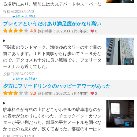
る場所にあり、駅前には大丸デパートやスーパーな
ど入っているので便利です。
投稿日:2023/05/20
続きを読む
プレミアというだけあり満足度がかなり高い
4.0
旅行時期：2023/03（約3年前）
0
下関市のランドマーク、海峡ゆめタワーのすぐ目の
前にあります。ＪＲ下関駅からは歩いて７～８分な
ので、アクセスも十分に良い範疇です。フェリータ
1
ーミナルも近くでした。
宿泊したのはスタンダードルームで、部
投稿日:2024/02/27
続きを読む
夕方にフリードリンクのハッピーアワーがあった
3.0
旅行時期：2022/11（約4年前）
2
駐車料金が有料の上にどこがホテルの駐車場なのか
の表示が分かりにくかった。チェックイン・カウン
ターが長い列だった。部屋の平方メートルを調べな
3
かったのも悪いが、狭くて困った。部屋のキーはレ
シートで知らせら
投稿日:2022/11/18