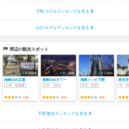
下関 ホテルランキングを見る
山口 ホテルランキングを見る
周辺の観光スポット
0.06km
0.13km
0.13km
海峡ゆめ広場
海峡ゆめタワー
海峡メッセ下関
東光寺 
公園・植物園
名所・史跡
名所・史跡
寺・神
3.33
3.53
3.22
下関 観光ランキングを見る