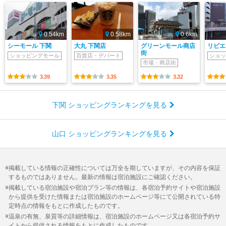
0.54km
0.58km
0.6km
シーモール 下関
大丸 下関店
グリーンモール商店
リピエ
街
ショッピングモール
百貨店・デパート
ショッ
市場・商店街
3.39
3.35
3.32
下関 ショッピングランキングを見る
山口 ショッピングランキングを見る
掲載している情報の正確性については万全を期していますが、その内容を保証
するものではありません。最新の情報は宿泊施設にご確認ください。
掲載している宿泊施設や宿泊プラン等の情報は、各宿泊予約サイトや宿泊施設
から提供を受けた情報または宿泊施設のホームページ等にて公開されている特
定時点の情報をもとに作成したものです。
温泉の有無、泉質等の詳細情報は、宿泊施設のホームページ又は各宿泊予約サ
イトから提供される情報をもとに作成したものです。