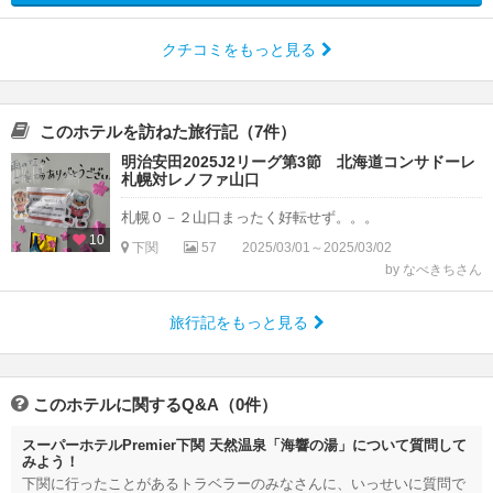
クチコミをもっと見る
このホテルを訪ねた旅行記（7件）
明治安田2025J2リーグ第3節 北海道コンサドーレ
札幌対レノファ山口
札幌０－２山口まったく好転せず。。。
10
下関
57
2025/03/01～2025/03/02
by なべきちさん
旅行記をもっと見る
このホテルに関するQ&A（0件）
スーパーホテルPremier下関 天然温泉「海響の湯」について質問して
みよう！
下関に行ったことがあるトラベラーのみなさんに、いっせいに質問で