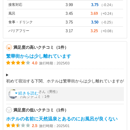
接客対応
3.99
3.75
（-0.24）
風呂
3.45
3.69
（+0.24）
食事・ドリンク
3.75
3.50
（-0.25）
バリアフリー
3.17
3.25
（+0.08）
満足度の高いクチコミ（1件）
繁華街からは少し離れています
4.0
旅行時期：2025/03
初めて宿泊する下関、ホテルは繁華街からは少し離れていますが
落ち着いた雰囲気のこちらのホテルを利用させていただきまし
by
さん（男性）
なべきち
た。お部屋はあまり広くないですがデスクが好み、こちらのホテ
続きを読む
下関 クチコミ：1件
ルグループは。
満足度の低いクチコミ（1件）
お風呂
ホテルの名前に天然温泉とあるのにお風呂が良くない
2.5
旅行時期：2025/01