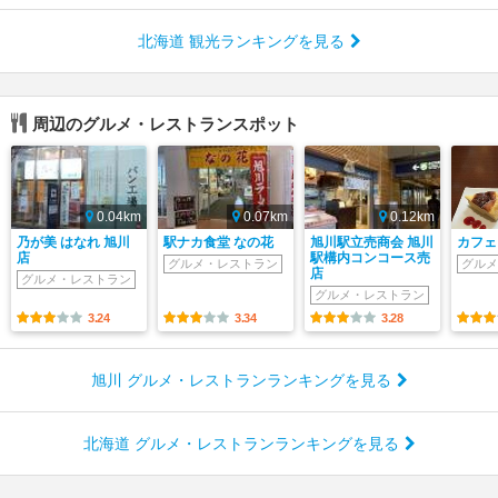
北海道 観光ランキングを見る
周辺のグルメ・レストランスポット
0.04km
0.07km
0.12km
乃が美 はなれ 旭川
駅ナカ食堂 なの花
旭川駅立売商会 旭川
カフェ
店
駅構内コンコース売
グルメ・レストラン
グルメ
店
グルメ・レストラン
グルメ・レストラン
3.24
3.34
3.28
旭川 グルメ・レストランランキングを見る
北海道 グルメ・レストランランキングを見る