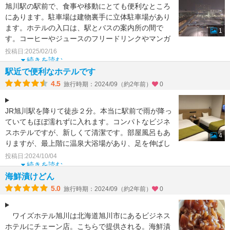
旭川駅の駅前で、食事や移動にとても便利なところ
にあります。駐車場は建物裏手に立体駐車場があり
ます。ホテルの入口は、駅とバスの案内所の間で
1
す。コーヒーやジュースのフリードリンクやマンガ
などもあります。お
投稿日:2025/02/16
続きを読む
駅近で便利なホテルです
4.5
旅行時期：2024/09（約2年前）
0
JR旭川駅を降りて徒歩２分。本当に駅前で雨が降っ
ていてもほぼ濡れずに入れます。コンパトなビジネ
スホテルですが、新しくて清潔です。部屋風呂もあ
4
りますが、最上階に温泉大浴場があり、足を伸ばし
てゆったりとお
投稿日:2024/10/04
続きを読む
海鮮漬けどん
5.0
旅行時期：2024/09（約2年前）
0
ワイズホテル旭川は北海道旭川市にあるビジネス
ホテルにチェーン店。こちらで提供される。海鮮漬