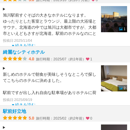
旅行時期：2025/10（約10ヶ月前）
0
旭川駅前すぐそばの大きなホテルになります。
ゆったりとした客室とラウンジ、最上階の大浴場と
サウナ。北海道の中では旭川は大都市ですが、大都
1
市といえどもさすが北海道。駅前のホテルなのにと
ても広々として
投稿日:2025/11/04
続きを読む
綺麗なシティホテル
4.0
旅行時期：2025/07（約1年前）
1
新しめのホテルで朝食が美味しそうなところで探し
てこちらのホテルに決めました。
2
駅前ですが出し入れ自由な駐車場がありホテルに荷
物を置いて夕飯に出かけるのに便利でした。
投稿日:2025/09/19
続きを読む
お部屋はトレインビュー
駅前好立地
5.0
旅行時期：2025/02（約2年前）
0