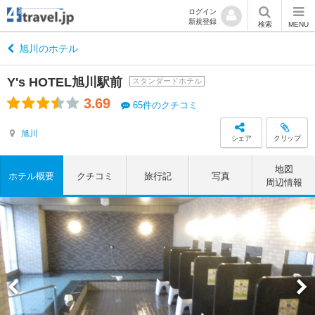
ログイン
新規登録
検索
MENU
旭川のホテル
Y's HOTEL旭川駅前
スタンダードホテル
3.69
65件のクチコミ
旭川
シェア
クリップ
地図
ホテル概要
クチコミ
旅行記
写真
周辺情報