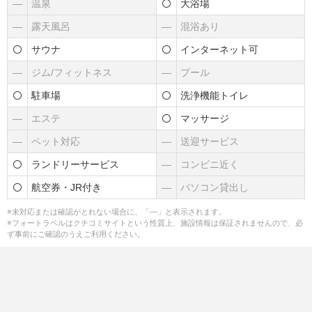
―
温泉
大浴場
―
露天風呂
―
混浴あり
サウナ
インターネット可
―
ジム/フィットネス
―
プール
駐車場
洗浄機能トイレ
―
エステ
マッサージ
―
ペット対応
―
送迎サービス
ランドリーサービス
―
コンビニ近く
航空券・JR付き
―
パソコン貸出し
※未対応または確認がとれない場合に、「―」と表示されます。
※フォートラベルはクチコミサイトという性質上、施設情報は保証されませんので、必
ず事前にご確認のうえご利用ください。