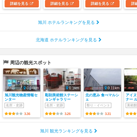
詳細
を見る
詳細
を見る
詳細
を見る
詳
旭川 ホテルランキングを見る
北海道 ホテルランキングを見る
周辺の観光スポット
0.04km
0.1km
0.11km
旭川観光物産情報セ
彫刻美術館ステーシ
北の恵み 食べマルシ
アイヌ
ンター
ョンギャラリー
ェ
ナー 
名所・史跡
名所・史跡
祭り・イベント
美術館
3.36
3.26
3.31
旭川 観光ランキングを見る