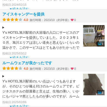
場も
投稿日:2024/02/15
大変便利なおすすめのホテルです
続きを読む
次回も利用したいホテルです
アイスキャンデーを提供
ホテ
4.0
旅行時期：2023/10（約3年前）
0
Y's HOTEL旭川駅前の大浴場の入口にサービスのア
イスキャンデーを提供していました。２０２３年１
０月、旭川エリアは涼しい道央と思えないくらいの
1
温かさで、このサービスはとてもありがたかったで
す。風呂
投稿日:2025/03/12
続きを読む
ルームウェアが良かったです
4.0
旅行時期：2023/10（約3年前）
0
Y's HOTEL旭川駅前のいい点はいくつもあります
が、そのひとつが備え付けのルームウェアです。ビ
ジネスホテルの部屋着と言えば、生地の薄い、いか
1
にもパジャマ然としたものが多いのですが、ルーム
ウェアは厚
投稿日:2025/02/06
続きを読む