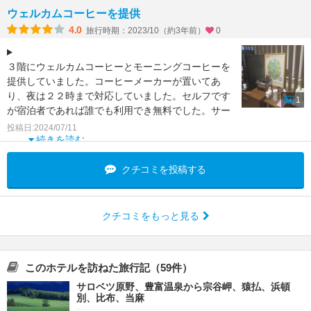
ウェルカムコーヒーを提供
4.0
旅行時期：2023/10（約3年前）
0
３階にウェルカムコーヒーとモーニングコーヒーを
提供していました。コーヒーメーカーが置いてあ
り、夜は２２時まで対応していました。セルフです
1
が宿泊者であれば誰でも利用でき無料でした。サー
ビスのとてもいいホ
投稿日:2024/07/11
続きを読む
クチコミを投稿する
クチコミをもっと見る
このホテルを訪ねた旅行記（59件）
サロベツ原野、豊富温泉から宗谷岬、猿払、浜頓
別、比布、当麻