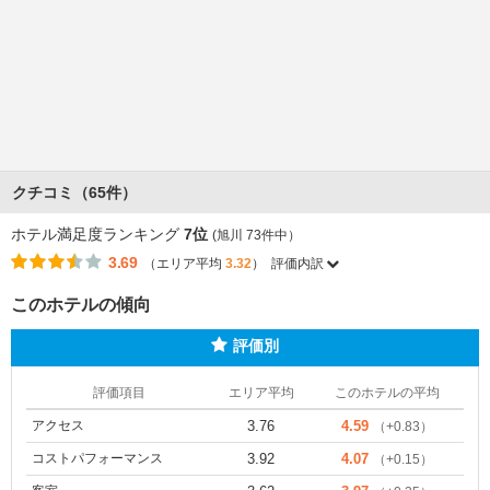
クチコミ（65件）
ホテル満足度ランキング
7位
(旭川 73件中）
3.69
（エリア平均
3.32
）
評価内訳
このホテルの傾向
評価別
評価項目
エリア平均
このホテルの平均
アクセス
3.76
4.59
（+0.83）
コストパフォーマンス
3.92
4.07
（+0.15）