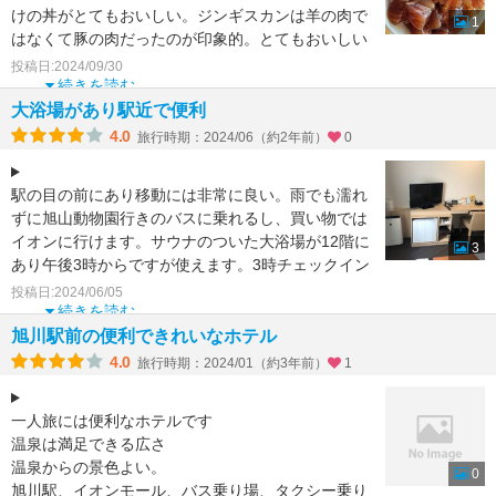
けの丼がとてもおいしい。ジンギスカンは羊の肉で
1
はなくて豚の肉だったのが印象的。とてもおいしい
朝食をいただけま
投稿日:2024/09/30
続きを読む
大浴場があり駅近で便利
4.0
旅行時期：2024/06（約2年前）
0
駅の目の前にあり移動には非常に良い。雨でも濡れ
ずに旭山動物園行きのバスに乗れるし、買い物では
イオンに行けます。サウナのついた大浴場が12階に
3
あり午後3時からですが使えます。3時チェックイン
後直ぐ行くと
投稿日:2024/06/05
続きを読む
旭川駅前の便利できれいなホテル
4.0
旅行時期：2024/01（約3年前）
1
一人旅には便利なホテルです
温泉は満足できる広さ
温泉からの景色よい。
0
旭川駅、イオンモール、バス乗り場、タクシー乗り