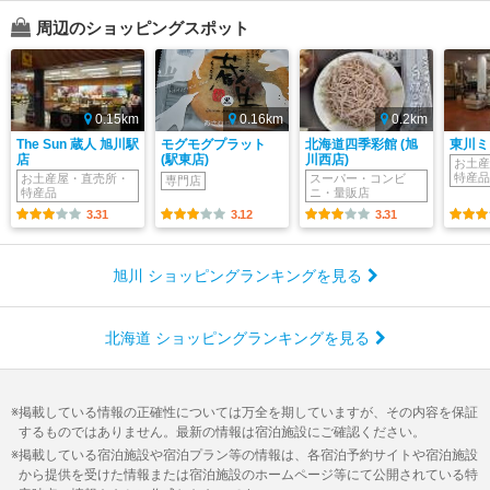
周辺のショッピングスポット
0.15km
0.16km
0.2km
The Sun 蔵人 旭川駅
モグモグプラット
北海道四季彩館 (旭
東川ミ
店
(駅東店)
川西店)
お土産
特産品
お土産屋・直売所・
スーパー・コンビ
専門店
特産品
ニ・量販店
3.31
3.12
3.31
旭川 ショッピングランキングを見る
北海道 ショッピングランキングを見る
掲載している情報の正確性については万全を期していますが、その内容を保証
するものではありません。最新の情報は宿泊施設にご確認ください。
掲載している宿泊施設や宿泊プラン等の情報は、各宿泊予約サイトや宿泊施設
から提供を受けた情報または宿泊施設のホームページ等にて公開されている特