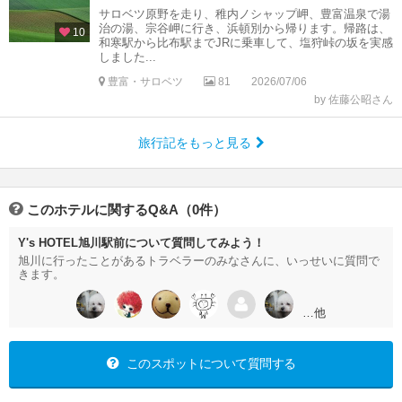
サロベツ原野を走り、稚内ノシャップ岬、豊富温泉で湯
治の湯、宗谷岬に行き、浜頓別から帰ります。帰路は、
10
和寒駅から比布駅までJRに乗車して、塩狩峠の坂を実感
しました...
豊富・サロベツ
81
2026/07/06
by 佐藤公昭さん
旅行記をもっと見る
このホテルに関するQ&A（0件）
Y's HOTEL旭川駅前について質問してみよう！
旭川に行ったことがあるトラベラーのみなさんに、いっせいに質問で
きます。
…他
このスポットについて質問する