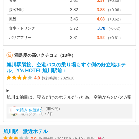
客室
3.62
3.97
（+0.35）
接客対応
3.82
3.88
（+0.06）
風呂
3.46
4.08
（+0.62）
食事・ドリンク
3.72
3.70
（-0.02）
バリアフリー
3.31
3.92
（+0.61）
満足度の高いクチコミ（13件）
旭川駅隣接、空港バスの乗り場もすぐ側の好立地ホテ
ル、Y's HOTEL旭川駅前 ♪
4.0
旅行時期：2025/10
旭川１泊目は、寝るだけのホテルだった為、空港からのバスが到
着する場所からできるだけ近いホテルを選択しました。
by
さん（非公開）
azura
続きを読む
旭川 クチコミ：3件
Y's HOTELさんは、旭川駅のすぐ隣、空港バスの乗り場も、降り
場もほぼ前といって
旭川駅 激近ホテル
3.0