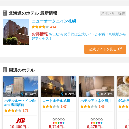
北海道のホテル 最新情報
スポンサー提供
ニューオータニイン札幌
4.14
お得情報
WEBからの予約は公式サイトがお得！札幌駅から
好アクセス！
公式サイトを見る
周辺のホテル
0.14km
0.2km
0.21km
ホテルルートインGr
コートホテル旭川
ホテルアマネク旭川
9Cホ
and旭川駅前
3.47
3.46
3.73
10,400
5,714
6,475
6
円～
円～
円～