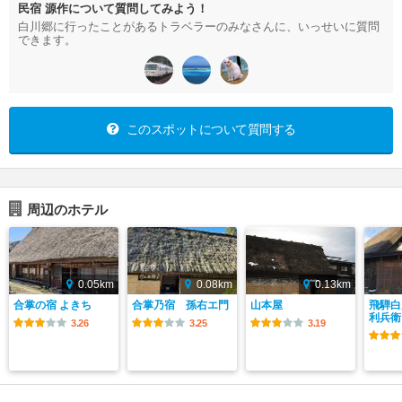
民宿 源作について質問してみよう！
白川郷に行ったことがあるトラベラーのみなさんに、いっせいに質問
できます。
このスポットについて質問する
周辺のホテル
0.05km
0.08km
0.13km
合掌の宿 よきち
合掌乃宿 孫右エ門
山本屋
飛騨白
利兵衛
3.26
3.25
3.19