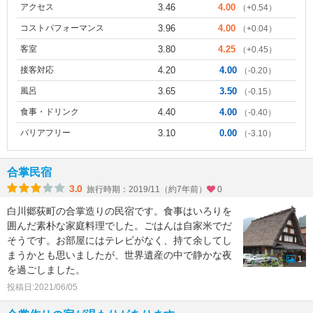
アクセス
3.46
4.00
（+0.54）
コストパフォーマンス
3.96
4.00
（+0.04）
客室
3.80
4.25
（+0.45）
接客対応
4.20
4.00
（-0.20）
風呂
3.65
3.50
（-0.15）
食事・ドリンク
4.40
4.00
（-0.40）
バリアフリー
3.10
0.00
（-3.10）
合掌民宿
3.0
旅行時期：2019/11（約7年前）
0
白川郷荻町の合掌造りの民宿です。食事はいろりを
囲んだ素朴な家庭料理でした。ごはんは自家米でだ
そうです。お部屋にはテレビがなく、持て余してし
まうかとも思いましたが、世界遺産の中で静かな夜
1
を過ごしました。
投稿日:2021/06/05