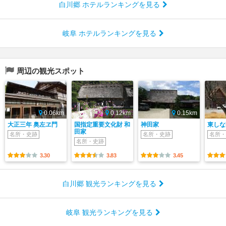
白川郷 ホテルランキングを見る
岐阜 ホテルランキングを見る
周辺の観光スポット
0.06km
0.12km
0.15km
大正三年 奥左ヱ門
国指定重要文化財 和
神田家
東しな
田家
名所・史跡
名所・史跡
名所・
名所・史跡
3.30
3.83
3.45
白川郷 観光ランキングを見る
岐阜 観光ランキングを見る