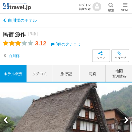
ログイン
新規登録
検索
MENU
白川郷のホテル
民宿 源作
民宿
3.12
3件のクチコミ
白川郷
シェア
クリップ
地図
ホテル概要
クチコミ
旅行記
写真
周辺情報