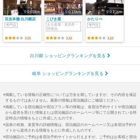
0.03km
0.16km
0.21km
豆吉本舗 白川郷店
こびき屋
かたりべ
お土産屋・直売所・
専門店
専門店
特産品
3.31
3.32
3.22
白川郷 ショッピングランキングを見る
岐阜 ショッピングランキングを見る
掲載している情報の正確性については万全を期していますが、その内容を保証
するものではありません。最新の情報は宿泊施設にご確認ください。
掲載している宿泊施設や宿泊プラン等の情報は、各宿泊予約サイトや宿泊施設
から提供を受けた情報または宿泊施設のホームページ等にて公開されている特
定時点の情報をもとに作成したものです。
温泉の有無、泉質等の詳細情報は、宿泊施設のホームページ又は各宿泊予約サ
イトから提供される情報をもとに作成したものです。
宿泊施設のご予約は各宿泊予約サイトから行えますが、ご予約はお客様と宿泊