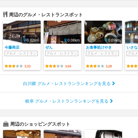
周辺のグルメ・レストランスポット
0.02km
0.08km
0.09km
今藤商店
ぜん
お食事処けやき
いさな
グルメ・レストラン
グルメ・レストラン
グルメ・レストラン
グルメ
3.33
3.04
3.28
白川郷 グルメ・レストランランキングを見る
岐阜 グルメ・レストランランキングを見る
周辺のショッピングスポット