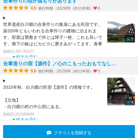
合掌作りの宿が温もりがあります
4.5
旅行時期：2015/09（約11年前）
0
世界遺産白川郷の合掌作りの集落にある民宿です。
築320年ともいわれる合掌作りの建物に泊まれま
す。部屋は畳敷きで外とは障子一枚、これも良いで
2
す。廊下の板はピカピカに磨きあがってます。食事
はいろりの間で食
投稿日:2017/02/27
続きを読む
合掌造りの宿【源作】／心のこもったおもてなし…
5.0
旅行時期：2015/09（約11年前）
5
2015年秋、白川郷の民宿【源作】の情報です。
【立地】
4
・白川郷の村の中心部にある。
・展望台までは徒歩20分程度。
投稿日:2015/09/30
・民家園までは徒歩5分程度。
続きを読む
【宿】
クチコミを投稿する