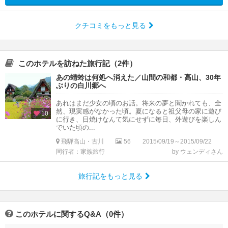
・合掌造りの家を改装し
クチコミをもっと見る
このホテルを訪ねた旅行記（2件）
あの蜻蛉は何処へ消えた／山間の和都・高山、30年
ぶりの白川郷へ
あれはまだ少女の頃のお話。将来の夢と聞かれても、全
然、現実感がなかった頃。夏になると祖父母の家に遊び
10
に行き、日焼けなんて気にせずに毎日、外遊びを楽しん
でいた頃の...
飛騨高山・古川
56
2015/09/19～2015/09/22
同行者：家族旅行
by ウェンディさん
旅行記をもっと見る
このホテルに関するQ&A（0件）