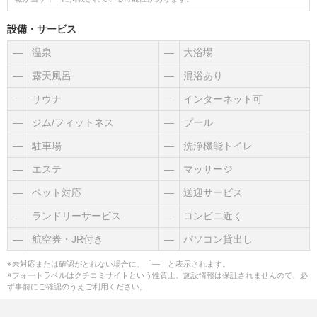
設備・サービス
―
温泉
―
大浴場
―
露天風呂
―
混浴あり
―
サウナ
―
インターネット可
―
ジム/フィットネス
―
プール
―
駐車場
―
洗浄機能トイレ
―
エステ
―
マッサージ
―
ペット対応
―
送迎サービス
―
ランドリーサービス
―
コンビニ近く
―
航空券・JR付き
―
パソコン貸出し
※未対応または確認がとれない場合に、「―」と表示されます。
※フォートラベルはクチコミサイトという性質上、施設情報は保証されませんので、必
ず事前にご確認のうえご利用ください。