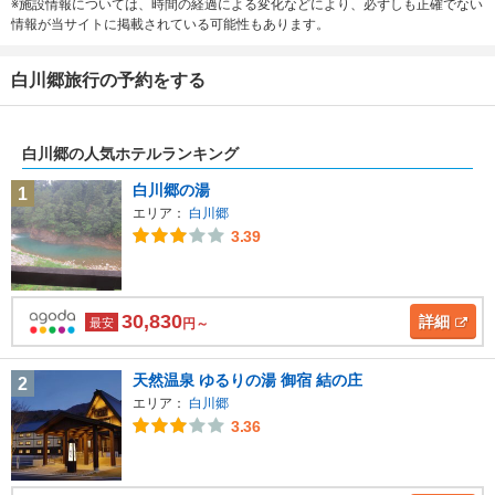
※施設情報については、時間の経過による変化などにより、必ずしも正確でない
情報が当サイトに掲載されている可能性もあります。
白川郷旅行の予約をする
白川郷の人気ホテルランキング
白川郷の湯
1
エリア：
白川郷
3.39
30,830
詳細
最安
円～
天然温泉 ゆるりの湯 御宿 結の庄
2
エリア：
白川郷
3.36