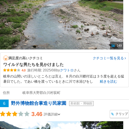
149
満足度の高いクチコミ
クチコミ一覧
を見る
ワイルドな男たちを見かけました
旅行時期: 2025/08
by
クワトロ
4.0
岐阜の山間いの涼しいところとは言え、８月の白川郷付近は３５度を超える猛
暑日でした。であい橋を渡っているときに川で水浴びをし
続きを読む
住所
岐阜県大野郡白川村荻町
野外博物館合掌造り民家園
6
美術館・博物館
3.46
クリップ
評価詳細