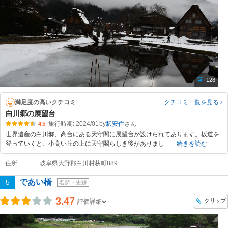
128
満足度の高いクチコミ
クチコミ一覧
を見る
白川郷の展望台
旅行時期: 2024/01
by
釈安住
4.5
世界遺産の白川郷、高台にある天守閣に展望台が設けられてあります。坂道を
登っていくと、小高い丘の上に天守閣らしき後がありまし
続きを読む
住所
岐阜県大野郡白川村荻町889
であい橋
5
名所・史跡
3.47
クリップ
評価詳細