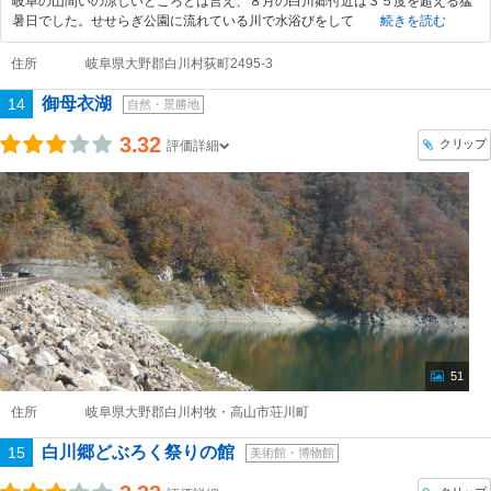
岐阜の山間いの涼しいところとは言え、８月の白川郷付近は３５度を超える猛
暑日でした。せせらぎ公園に流れている川で水浴びをして
続きを読む
住所
岐阜県大野郡白川村荻町2495-3
御母衣湖
14
自然・景勝地
3.32
クリップ
評価詳細
51
住所
岐阜県大野郡白川村牧・高山市荘川町
白川郷どぶろく祭りの館
15
美術館・博物館