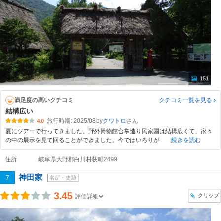
151
満足度の高いクチコミ
クチコミ一覧
を見る
結構広い
旅行時期: 2025/08
by
クワトロ
4.0
夏にツアーで行ってきました。野外博物館合掌造り民家園は結構広くて、家々
の中の展示を見て回ることができました。今ではいろりが
続きを読む
住所
岐阜県大野郡白川村荻町2499
神田家
7
名所・史跡
3.45
クリップ
評価詳細