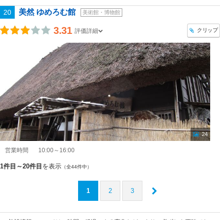
美然 ゆめろむ館
20
美術館・博物館
3.31
クリップ
評価詳細
24
営業時間
10:00～16:00
1件目～20件目
を表示
（全44件中）
1
2
3