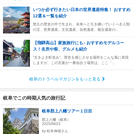
いつか必ず行きたい日本の世界遺産特集！ おすすめ
12選＆一覧を紹介
悠久の歴史の中で生まれ、未来へと引き継いでいくべき人類
の宝、世界遺産。文化遺産、自然遺産、複合遺産の...
【飛騨高山】家族旅行にも♪ おすすめモデルコー
ス！名所や祭、グルメも紹介
“古きよき町並み”。歴史を感じさせる場所をこんな風に表現
しますが、この言葉が一番似合う場所は、ここ「...
岐阜のトラベルマガジンをもっと見る
岐阜でこの時期人気の旅行記
岐阜郡上八幡ツアー１日目
郡上八幡（岐阜）
2025/08/23
by
松本伸雄さん