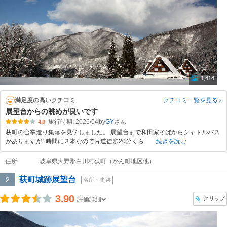
1,414
満足度の高いクチコミ
クチコミ一覧
を見る
展望台からの眺めが良いです
旅行時期: 2026/04
by
GY
4.0
荻町の合掌造り集落を見学しました。 展望台まで和田家そばからシャトルバス
がありますが1時間に３本なので片道徒歩20分くら
続きを読む
住所
岐阜県大野郡白川村荻町（かん町地区他）
荻町城跡展望台
2
名所・史跡
3.90
クリップ
評価詳細