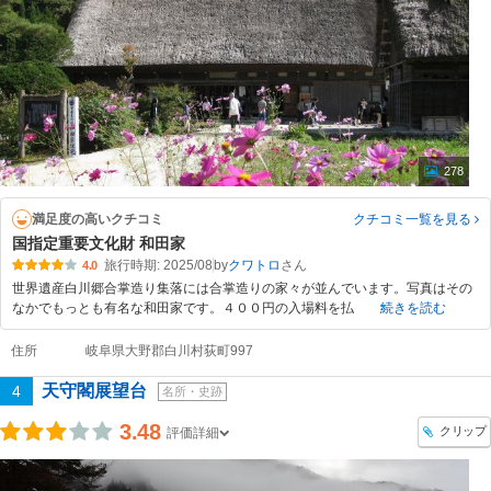
278
満足度の高いクチコミ
クチコミ一覧
を見る
国指定重要文化財 和田家
旅行時期: 2025/08
by
クワトロ
4.0
世界遺産白川郷合掌造り集落には合掌造りの家々が並んでいます。写真はその
なかでもっとも有名な和田家です。４００円の入場料を払
続きを読む
住所
岐阜県大野郡白川村荻町997
天守閣展望台
4
名所・史跡
3.48
クリップ
評価詳細