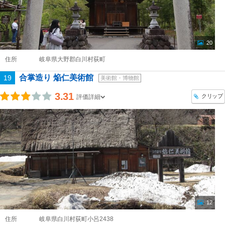
20
住所
岐阜県大野郡白川村荻町
合掌造り 焔仁美術館
19
美術館・博物館
3.31
クリップ
評価詳細
12
住所
岐阜県白川村荻町小呂2438