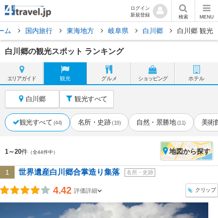
ログイン
新規登録
検索
MENU
ーム
国内旅行
東海地方
岐阜県
白川郷
白川郷 観光
白川郷の観光スポット ランキング
エリア
ガイド
観光
グルメ
ショッピング
ホテル
白川郷
観光すべて
観光すべて
名所・史跡
自然・景勝地
美術
(44)
(19)
(11)
地図
から探す
1～20
件
（全44件中）
世界遺産白川郷合掌造り集落
1
名所・史跡
4.42
クリップ
評価詳細