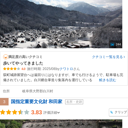
244
満足度の高いクチコミ
クチコミ一覧
を見る
歩いてやってきました
旅行時期: 2025/08
by
クワトロ
4.0
荻町城跡展望台へは遠回りにはなりますが、車でも行けるようで、駐車場も完
備されていました。白川郷合掌造り集落内を運行している
続きを読む
住所
岐阜県大野郡白川村
国指定重要文化財 和田家
3
名所・史跡
3.83
クリップ
評価詳細