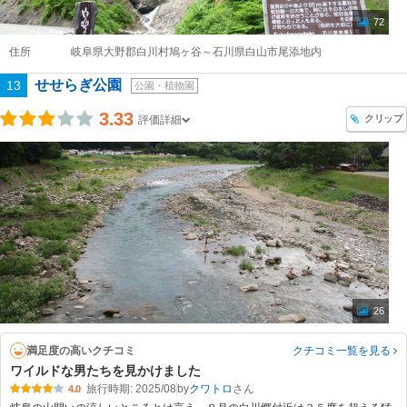
72
住所
岐阜県大野郡白川村鳩ヶ谷～石川県白山市尾添地内
せせらぎ公園
13
公園・植物園
3.33
クリップ
評価詳細
26
満足度の高いクチコミ
クチコミ一覧
を見る
ワイルドな男たちを見かけました
旅行時期: 2025/08
by
クワトロ
4.0