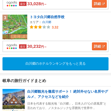
33,028
詳細
最安
円～
トヨタ白川郷自然学校
3
エリア：
白川郷
3.32
30,232
詳細
最安
円～
白川郷のホテルランキングをもっと見る
岐阜の旅行ガイドまとめ
白川郷観光を徹底サポート！ 絶対外せない名所やグ
ルメ、アクセスなどを紹介
日本を代表する観光地「白川郷」。日本人の“心の原風景”と
言われており、ノスタルジックな雰囲気で世界中...