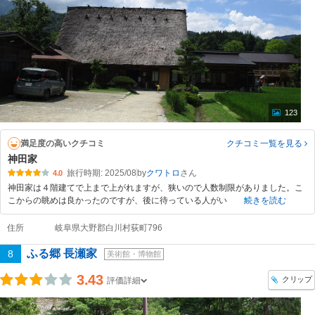
123
満足度の高いクチコミ
クチコミ一覧
を見る
神田家
旅行時期: 2025/08
by
クワトロ
4.0
神田家は４階建てで上まで上がれますが、狭いので人数制限がありました。こ
こからの眺めは良かったのですが、後に待っている人がい
続きを読む
住所
岐阜県大野郡白川村荻町796
ふる郷 長瀬家
8
美術館・博物館
3.43
クリップ
評価詳細