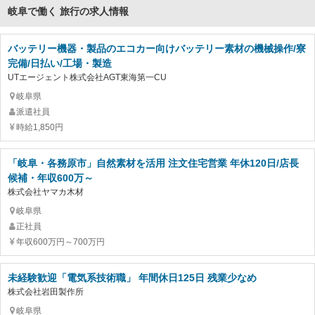
岐阜で働く 旅行の求人情報
バッテリー機器・製品のエコカー向けバッテリー素材の機械操作/寮
完備/日払い/工場・製造
UTエージェント株式会社AGT東海第一CU
岐阜県
派遣社員
時給1,850円
「岐阜・各務原市」自然素材を活用 注文住宅営業 年休120日/店長
候補・年収600万～
株式会社ヤマカ木材
岐阜県
正社員
年収600万円～700万円
未経験歓迎「電気系技術職」 年間休日125日 残業少なめ
株式会社岩田製作所
岐阜県