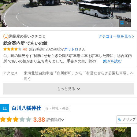
60
満足度の高いクチコミ
クチコミ一覧
を見る
総合案内所 であいの館
旅行時期: 2025/08
by
クワトロ
4.0
白川郷の観光をする際にせせらぎ公園の駐車場に車を駐車した際に、総合案内
所 であいの館があり立ち寄りました。手書きの白川郷の
続きを読む
アクセス
東海北陸自動車道「白川郷IC」から「村営せせらぎ公園駐車場」へ
向う
もっと見る
白川八幡神社
11
寺・神社・教会
3.38
クリップ
評価詳細