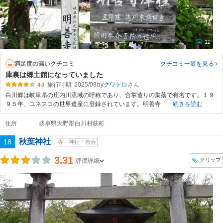
12
満足度の高いクチコミ
クチコミ一覧
を見る
庫裏は郷土館になっていました
旅行時期: 2025/08
by
クワトロ
4.0
白川郷は岐阜県の庄内川流域の呼称であり、合掌造りの集落で有名です。１９
９５年、ユネスコの世界遺産に登録されています。明善寺
続きを読む
住所
岐阜県大野郡白川村荻町
秋葉神社
18
寺・神社・教会
3.31
クリップ
評価詳細