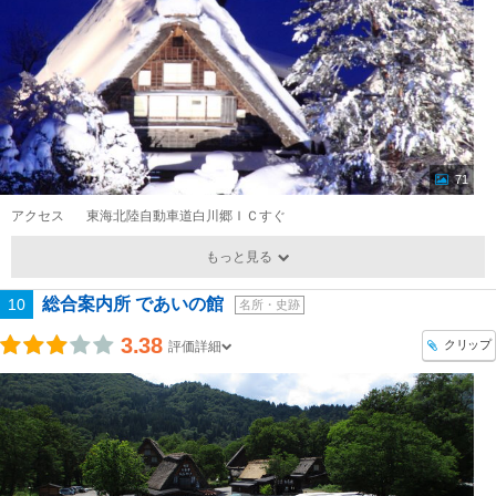
71
アクセス
東海北陸自動車道白川郷ＩＣすぐ
もっと見る
総合案内所 であいの館
10
名所・史跡
3.38
クリップ
評価詳細