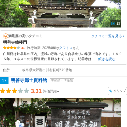
13
満足度の高いクチコミ
クチコミ一覧
を見る
明善寺鐘楼門
旅行時期: 2025/08
by
クワトロ
4.0
白川郷は岐阜県の庄内川流域の呼称であり合掌造りの集落で有名です。１９９
５年、ユネスコの世界遺産に登録されています。明善寺は
続きを読む
住所
岐阜県大野郡白川村荻町679番地
明善寺郷土資料館
17
美術館・博物館
3.31
クリップ
評価詳細