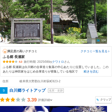
104
満足度の高いクチコミ
クチコミ一覧
を見る
ふる郷 長瀬家
旅行時期: 2025/08
by
クワトロ
4.0
ふる郷 長瀬家は白川郷の合掌造り集落の中心あたりに位置していました。この
あたりは神田家をはじめ合掌造りが密集している地区で
続きを読む
住所
岐阜県大野郡白川村荻町823-2
白川郷ライトアップ
9
名所・史跡
3.39
クリップ
評価詳細