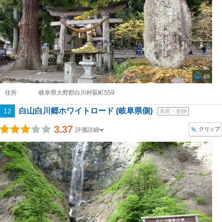
69
住所
岐阜県大野郡白川村荻町559
白山白川郷ホワイトロード (岐阜県側)
12
名所・史跡
3.37
クリップ
評価詳細