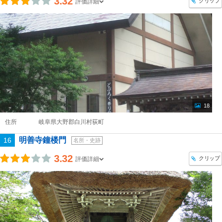
3.32
クリップ
評価詳細
18
住所
岐阜県大野郡白川村荻町
明善寺鐘楼門
16
名所・史跡
3.32
クリップ
評価詳細