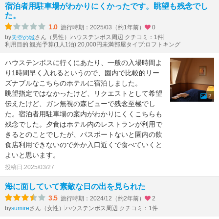
宿泊者用駐車場がわかりにくかったです。眺望も残念でし
た。
1.0
旅行時期：2025/03（約1年前）
0
by
さん（男性）
ハウステンボス周辺 クチコミ：1件
天空の城
利用目的:観光
予算(1人1泊):20,000円未満
部屋タイプ:ロフトキング
ハウステンボスに行くにあたり、一般の入場時間よ
り1時間早く入れるというので、園内で比較的リー
ズナブルなこちらのホテルに宿泊しました。
眺望指定ではなかったけど、リクエストとして希望
2
伝えたけど、ガン無視の森ビューで残念至極でし
た。宿泊者用駐車場の案内がわかりにくくこちらも
残念でした。夕食はホテル内のレストランが利用で
きるとのことでしたが、パスポートないと園内の飲
食店利用できないので外か入口近くで食べていくと
よいと思います。
投稿日:2025/03/27
海に面していて素敵な日の出を見られた
3.5
旅行時期：2024/12（約2年前）
2
by
さん（女性）
ハウステンボス周辺 クチコミ：1件
sumire