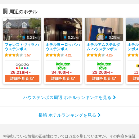
周辺のホテル
0.21km
0.25km
0.29km
フォレストヴィラ ハ
ホテルヨーロッパ ハ
ホテルアムステルダ
ホテル
ウステンボス
ウステンボス
ム ハウステンボス
ンボス
3.57
4.21
4.25
26,216
34,400
29,200
11
円～
円～
円～
詳細
を見る
詳細
を見る
詳細
を見る
詳
ハウステンボス周辺 ホテルランキングを見る
長崎 ホテルランキングを見る
掲載している情報の正確性については万全を期していますが、その内容を保証