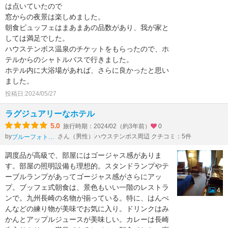
は点いていたので
窓からの夜景は楽しめました。
朝食ビュッフェはまあまあの品数があり、我が家と
しては満足でした。
ハウステンボス温泉のチケットをもらったので、ホ
テルからのシャトルバスで行きました。
ホテル内に大浴場があれば、さらに良かったと思い
ました。
投稿日:2024/05/27
ラグジュアリーなホテル
5.0
旅行時期：2024/02（約3年前）
0
by
さん（男性）
ハウステンボス周辺 クチコミ：5件
ブルーフォトトラベラー
調度品が高級で、部屋にはゴージャス感がありま
す。部屋の照明設備も理想的。スタンドランプやテ
ーブルランプがあってゴージャス感がさらにアッ
プ。ブッフェ式朝食は、景色もいい一階のレストラ
4
ンで。九州長崎の名物が揃っている。特に、はんぺ
んなどの練り物が美味でお気に入り。ドリンクはみ
かんとアップルジュースが美味しい。カレーは長崎