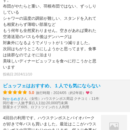
す。
布団がやたらと重い、羽根布団ではない、ずっしり
している
シャワーの温度の調節が難しい、スタンドを入れて
も相変わらず薄暗い部屋など
もう何年も全然変わりません。空きがあれば乗れた
空港送迎のバスも今後はデンハーグは
対象外になるようでメリットが１つ減りました。
次回はちがうところにしようかと思ってます。食事
は抜群なのでよそに泊まり
美味しいディナービュッフェを食べに行こうかと思
います
投稿日:2024/11/10
ビュッフェはおすすめ、１人でも気にならない
5.0
旅行時期：2024/05（約2年前）
0
by
さん（女性）
ハウステンボス周辺 クチコミ：11件
かるめぎ
同行者:一人旅
予算(1人1泊):20,000円未満
部屋タイプ:605、ロフトツインの１人利用
4回目の利用です。ハウステンボスとバイオパーク
が好きで年パスも買いました。最近はここがハウス
テンボスの定宿になりつつあります。何より食事が