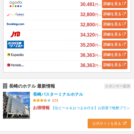
30,481
詳細
を見る
円～
32,800
詳細
を見る
円～
32,800
詳細
を見る
円～
34,320
詳細
を見る
円～
35,200
詳細
を見る
円～
36,363
詳細
を見る
円～
36,363
詳細
を見る
円～
長崎のホテル 最新情報
スポンサー提供
長崎バスターミナルホテル
3.73
お得情報
【缶ビール＆おつまみ付き】お部屋で晩酌プラン
公式サイトを見る