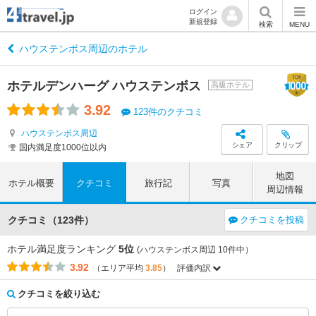
ログイン
新規登録
検索
MENU
ハウステンボス周辺のホテル
ホテルデンハーグ ハウステンボス
高級ホテル
3.92
123件のクチコミ
ハウステンボス周辺
シェア
クリップ
国内満足度1000位以内
地図
ホテル概要
クチコミ
旅行記
写真
周辺情報
クチコミ（123件）
クチコミを投稿
ホテル満足度ランキング
5位
(ハウステンボス周辺 10件中）
3.92
（エリア平均
3.85
）
評価内訳
評価項目
エリア平均
このホテルの平均
3.87
3.64
アクセス
（-0.23）
クチコミを絞り込む
3.75
3.85
コストパフォーマンス
（+0.10）
3.97
4.04
客室
（+0.07）
3.93
3.97
接客対応
（+0.04）