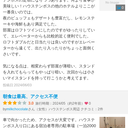
美味しい！ハウステンボスの他のホテルよりここが
0
一番良いのでは。
夜のビュッフェもデザートも豊富だし、レモンステ
ーキや海鮮もあり満足でした。
部屋はロフトツインにしたのですがゆったりしてい
て、エレベーターからも比較的近く便利でした。
ロフトダブルだと日当たりは良いのですがエレベー
ターから遠くて、出たり入ったりがちょっと面倒く
さいです。
気になる点は、相変わらず部屋が薄暗い、スタンド
を入れてもらってもやっぱり暗い。次回からは小さ
いマイスタンドを持って行こうかと考えてます。
投稿日:2024/06/03
朝食は最高、アクセス不便
3.0
旅行時期：2024/05（約2年前）
0
by
さん（女性）
ハウステンボス周辺 クチコミ：2件
milkchocolate
車で向かったため、アクセスが大変です。ハウステ
ンボス入り口にある宿泊者専用の駐車場（一泊2000