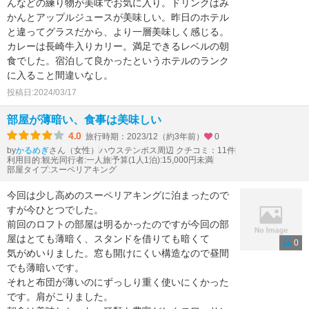
んなどの練り物が美味でお気に入り。ドリンクはみ
かんとアップルジュースが美味しい。昨日のホテル
と違ってグラスだから、より一層美味しく感じる。
カレーは長崎牛入りカリー。満足できるレベルの朝
食でした。宿泊して良かったというホテルのランク
に入ること間違いなし。
投稿日:2024/03/17
部屋が薄暗い、食事は美味しい
4.0
旅行時期：2023/12（約3年前）
0
by
さん（女性）
ハウステンボス周辺 クチコミ：11件
かるめぎ
利用目的:観光
同行者:一人旅
予算(1人1泊):15,000円未満
部屋タイプ:スーペリアキング
今回は少し高めのスーペリアキングに泊まったので
すが今ひとつでした。
前回のロフトの部屋は明るかったのですが今回の部
屋はとても薄暗く、スタンドを借りても暗くて
0
気がめいりました。窓も開けにくい構造なので昼間
でも薄暗いです。
それと布団が薄いのにずっしり重く使いにくかった
です。肩がこりました。