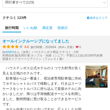
3.76
3.68
風呂
（-0.08）
3.76
3.97
食事・ドリンク
（+0.21）
3.57
3.60
バリアフリー
（+0.03）
クチコミ 123件
条件をクリア
旅行時期
いいね順
満足度
投稿日
オールインクルーシブになってました
4.0
旅行時期：2026/04（約4ヶ月前）
0
by
さん（女性）
ハウステンボス周辺 クチコミ：1件
ANKO
利用目的:観光
同行者:カップル・夫婦（シニア）
予算(1人1泊):20,000円未満
部屋タイプ:スーペリアツイン（フォレスト側）
ハウステンボス公式ホテルの１つで大村湾が良く
見える立地のホテルです。
駐車場からは一番遠く、宿泊者専用駐車場に停め
てホテルシャトルバスで移動します。行きはスーツ
7
ケースをシャトルバスに持ち込んで直接ホテルに向
かいましたが、帰りは手荷物配送サービスを利用し
ました。数時間後に受け取ることができるサービス
です。
ホテル自体はかなり古いですが、広々としたお部