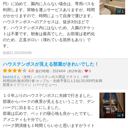
円）に泊めて、園内に入らない場合は、専用バスを
利用します。荷物を運ぶサービスありますが、時間
1
がかかりますので、時間によって自身で運びます。
ハウステンボスへのアクセスは、徒歩3分ほどで
す。ハウステンボス内にはないため、入園のチケッ
トは不要です。朝食は最高でした。お部屋は老朽化
のため、正直ボロい（壊れている箇所もあり）で
す。
投稿日:2024/05/06
ハウステンボスが見える部屋がきれいでした！
4.0
旅行時期：2024/04（約2年前）
0
by
さん（女性）
ハウステンボス周辺 クチコミ：4件
ゆゆ
利用目的:観光
同行者:カップル・夫婦
予算(1人1泊):20,000円未満
部屋タイプ:ツイン（パークビュー）
１０年ぶりのハウステンボスに夫婦で行きました。
部屋からパークの夜景が見えるということで、デン
ハーグに泊まることにしました。
部屋は広めで、ベッドの寝心地も良かったですし、
6
アメニティも十分でした。
パーク閉演後も１時間くらいかと思いますがライト