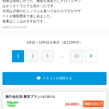
朝食は美味しかった。種類も豊富だしクロワッサン
はさくさくでとても良かったです。
今回は夕食のビュッフェも食べてみたのですがデザ
ートが種類豊富で楽しめました。
食事はここはおすすめです。
投稿日:2023/12/20
1件目～10件目を表示（全123件中）
…
1
2
3
13
クチコミを投稿する
旅行会社別 最安プラン
2名1室/1泊
24,400
詳細
を見る
円～