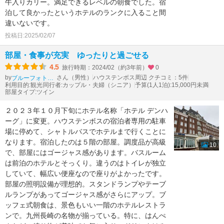
牛入りカリー。満足できるレベルの朝食でした。宿
泊して良かったというホテルのランクに入ること間
違いないです。
投稿日:2025/02/07
部屋・食事が充実 ゆったりと過ごせる
4.5
旅行時期：2024/02（約3年前）
0
by
さん（男性）
ハウステンボス周辺 クチコミ：5件
ブルーフォトトラベラー
利用目的:観光
同行者:カップル・夫婦（シニア）
予算(1人1泊):15,000円未満
部屋タイプ:ツイン
２０２３年１０月下旬にホテル名称「ホテル デンハ
ーグ」に変更。ハウステンボスの宿泊者専用の駐車
場に停めて、シャトルバスでホテルまで行くことに
なります。宿泊したのは５階の部屋。調度品が高級
10
で、部屋にはゴージャス感があります。バスルーム
は前泊のホテルとそっくり。違うのはトイレが独立
していて、幅広い便座なので座りがよかったです。
部屋の照明設備が理想的。スタンドランプやテーブ
ルランプがあってゴージャス感がさらにアップ。ブ
ッフェ式朝食は、景色もいい一階のホテルレストラ
ンで。九州長崎の名物が揃っている。特に、はんぺ