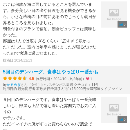
ホテは何故か海に面しているところを選んでいま
す。多分美しい日の出や日没を見る機会ができるか
ら。小さな桟橋の目の前にあるのでじっくり朝日が
昇るところを見られました。
0
朝食付きのプランで宿泊。朝食ビュッフェは美味し
かった。
部屋は1人では広すぎるくらい（広すぎて寒かっ
た）だった。室内は年季を感じましたが寝るだけだ
ったので快適に過ごせました。
投稿日:2024/12/13
5回目のデンハーグ、食事はやっぱり一番かも
4.5
旅行時期：2024/10（約2年前）
1
by
さん（女性）
ハウステンボス周辺 クチコミ：11件
かるめぎ
利用目的:観光
同行者:家族旅行
予算(1人1泊):15,000円未満
部屋タイプ:ツイン
５回目のデンハーグです。食事はやっぱり一番美味
しいし、部屋も上品で落ち着いた雰囲気でお気に入
りの
ホテルです。
0
ただイマイチの所がずっと変わらないので残念で