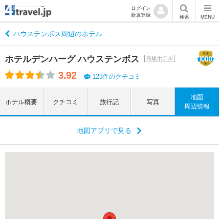
ログイン
新規登録
検索
MENU
ハウステンボス周辺のホテル
ホテルデンハーグ ハウステンボス
高級ホテル
3.92
123件のクチコミ
地図
ホテル概要
クチコミ
旅行記
写真
周辺情報
地図アプリで見る