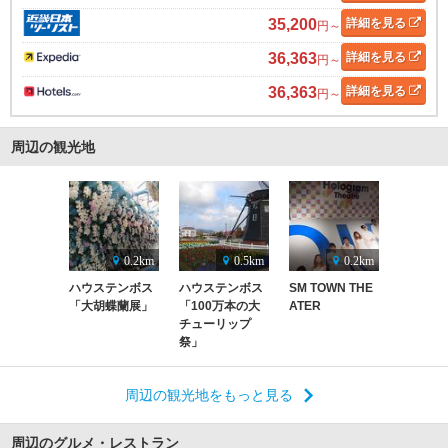
35,200
詳細
を見る
円～
36,363
詳細
を見る
円～
36,363
詳細
を見る
円～
周辺の観光地
0.2km
0.5km
0.2km
ハウステンボス
ハウステンボス
SM TOWN THE
「大胡蝶蘭展」
「100万本の大
ATER
チューリップ
祭」
周辺の観光地をもっと見る
周辺のグルメ・レストラン