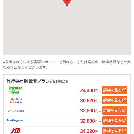
※表示される位置が実際のポイントと離れる、または路線名・路線状況などが異
なる場合などがございます。
旅行会社別 最安プラン
2名1室/1泊
24,400
詳細
を見る
円～
30,826
詳細
を見る
円～
32,800
詳細
を見る
円～
32,800
詳細
を見る
円～
34,320
詳細
を見る
円～