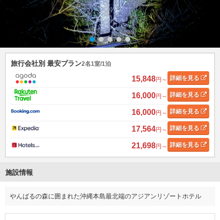
旅行会社別 最安プラン
2名1室/1泊
15,848
詳細
を見る
円～
16,000
詳細
を見る
円～
16,000
詳細
を見る
円～
17,564
詳細
を見る
円～
21,698
詳細
を見る
円～
施設情報
やんばるの森に囲まれた沖縄本島最北端のアジアンリゾートホテル