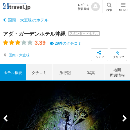
ログイン
新規登録
検索
MENU
国頭・大宜味のホテル
アダ・ガーデンホテル沖縄
スタンダードホテル
3.39
29件のクチコミ
国頭・大宜味
シェア
クリップ
地図
ホテル概要
クチコミ
旅行記
写真
周辺情報