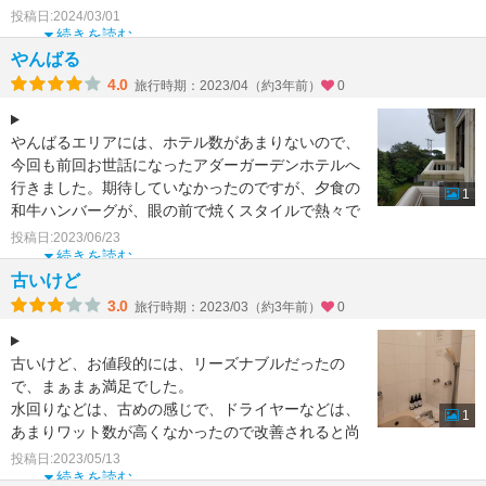
もあり、駐車場スペースも混んでいま
投稿日:2024/03/01
続きを読む
やんばる
4.0
旅行時期：2023/04（約3年前）
0
やんばるエリアには、ホテル数があまりないので、
今回も前回お世話になったアダーガーデンホテルへ
行きました。期待していなかったのですが、夕食の
1
和牛ハンバーグが、眼の前で焼くスタイルで熱々で
美味しかったので
投稿日:2023/06/23
続きを読む
古いけど
3.0
旅行時期：2023/03（約3年前）
0
古いけど、お値段的には、リーズナブルだったの
で、まぁまぁ満足でした。
水回りなどは、古めの感じで、ドライヤーなどは、
1
あまりワット数が高くなかったので改善されると尚
いいなーと思いました。夕食のハンバー
投稿日:2023/05/13
続きを読む