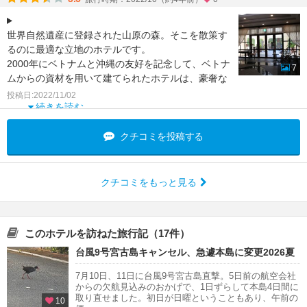
世界自然遺産に登録された山原の森。そこを散策す
るのに最適な立地のホテルです。
2000年にベトナムと沖縄の友好を記念して、ベトナ
7
ムからの資材を用いて建てられたホテルは、豪奢な
外観と就航な調度品が独特
投稿日:2022/11/02
続きを読む
クチコミを投稿する
クチコミをもっと見る
このホテルを訪ねた旅行記（17件）
台風9号宮古島キャンセル、急遽本島に変更2026夏
7月10日、11日に台風9号宮古島直撃。5日前の航空会社
からの欠航見込みのおかげで、1日ずらして本島4日間に
取り直せました。初日が日曜ということもあり、午前の
10