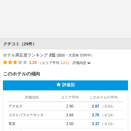
クチコミ（29件）
ホテル満足度ランキング
2位
(国頭・大宜味 53件中）
3.39
（エリア平均
3.21
）
評価内訳
このホテルの傾向
評価別
評価項目
エリア平均
このホテルの平均
アクセス
2.90
2.87
（-0.03）
コストパフォーマンス
3.84
3.70
（-0.14）
客室
3.50
3.37
（-0.13）