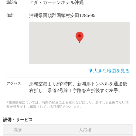
アダ・ガーデンホテル沖縄
施設名
沖縄県国頭郡国頭村安田1285-95
住所
大きな地図を見る
那覇空港より約2時間、新与那トンネルを通過後
アクセス
右折し、県道2号線Ｔ字路を左折後すぐ左手。
※施設情報については、時間の経過による変化などにより、必ずしも正確でない情
報が当サイトに掲載されている可能性があります。
設備・サービス
―
温泉
―
大浴場