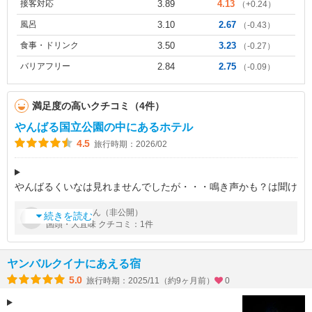
接客対応
3.89
4.13
（+0.24）
風呂
3.10
2.67
（-0.43）
食事・ドリンク
3.50
3.23
（-0.27）
バリアフリー
2.84
2.75
（-0.09）
満足度の高いクチコミ（4件）
やんばる国立公園の中にあるホテル
4.5
旅行時期：2026/02
やんばるくいなは見れませんでしたが・・・鳴き声かも？は聞け
ました。アンティーク調のホテル。スタッフの対応も抜群。パジ
by
さん（非公開）
じゅゆ
ャマの生地が好きなやつでした。夜ごはんは、ハンバーグ一択で
続きを読む
国頭・大宜味 クチコミ：1件
す。でも、バイキングとかよ
ヤンバルクイナにあえる宿
5.0
旅行時期：2025/11（約9ヶ月前）
0