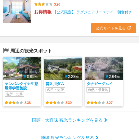
3.20
お得情報
【公式限定】 ラグジュアリーステイ 朝食付き
公式サイトを見る
周辺の観光スポット
0.95km
2.28km
2.64km
ヤンバルクイナ生態
普久川ダム
タナガーグムイ
展示学習施設
名所・史跡
自然・景勝地
名所・史跡
3.38
3.30
3.27
国頭・大宜味 観光ランキングを見る
沖縄 観光ランキングを見る