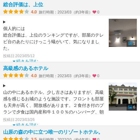
総合評価は、上位
4.0
旅行時期：2023/03（約3年前）
0
個人的には
総合評価は、上位のランキングですが、部屋のテレ
ビ台のあたりにけっこう蟻がいて、気になりまし
1
た。
フロントの方もレストランのスタッフの方も感じ良
投稿日:2023/05/12
いサービスでした。
続きを読む
洗濯機もあって、洗剤
高級感のあるホテル
4.0
旅行時期：2023/03（約3年前）
0
山の中にあるホテル。少し古さはありますが、高級
感を感じるお城のような施設です。フロントも部屋
も天井が高く、開放感があります。２食付き付のプ
6
ランで夕食は国内産和牛１００％のハンバーグ、朝
食は和食でともに
投稿日:2023/03/26
続きを読む
山原の森の中に立つ唯一のリゾートホテル。
3.5
旅行時期：2022/10（約4年前）
0