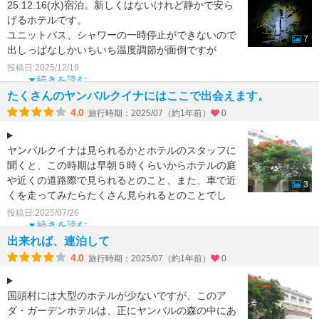
25.12.16(水)宿泊。新しくはないけれど静かで安ら
げるホテルです。
ユニットバス、シャワーの一時停止ができないので
7
出しっぱなしかいちいち温度調節が面倒ですが
それを超越してあまりある快適
投稿日:2025/12/19
続きを読む
たくさんのヤンバルクイナにはここで出会えます。
4.0
旅行時期：2025/07（約1年前）
0
ヤンバルクイナは見られるかとホテルのスタッフに
聞くと、この時期は早朝５時くらいからホテルの庭
や近くの道路際で見られるとのこと、また、車で近
3
くを走ってみたらたくさん見られるとのことでし
た。超早起きして、
投稿日:2025/07/26
続きを読む
出来れば、連泊して
4.0
旅行時期：2025/07（約1年前）
0
国頭村には大型のホテルが少ないですが、このア
ダ・ガーデンホテルは、正にヤンバルの森の中にあ