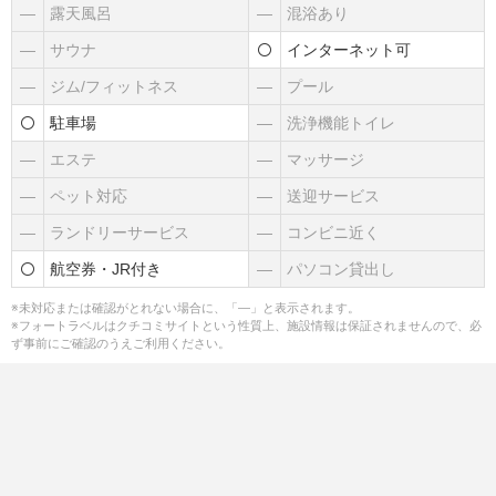
―
露天風呂
―
混浴あり
―
サウナ
インターネット可
―
ジム/フィットネス
―
プール
駐車場
―
洗浄機能トイレ
―
エステ
―
マッサージ
―
ペット対応
―
送迎サービス
―
ランドリーサービス
―
コンビニ近く
航空券・JR付き
―
パソコン貸出し
※未対応または確認がとれない場合に、「―」と表示されます。
※フォートラベルはクチコミサイトという性質上、施設情報は保証されませんので、必
ず事前にご確認のうえご利用ください。