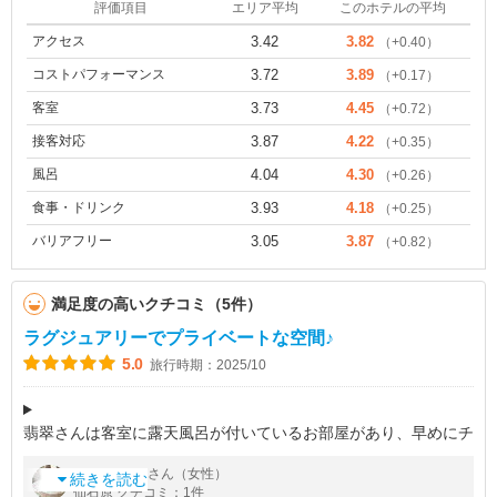
評価項目
エリア平均
このホテルの平均
アクセス
3.42
3.82
（+0.40）
コストパフォーマンス
3.72
3.89
（+0.17）
客室
3.73
4.45
（+0.72）
接客対応
3.87
4.22
（+0.35）
風呂
4.04
4.30
（+0.26）
食事・ドリンク
3.93
4.18
（+0.25）
バリアフリー
3.05
3.87
（+0.82）
満足度の高いクチコミ（5件）
ラグジュアリーでプライベートな空間♪
5.0
旅行時期：2025/10
翡翠さんは客室に露天風呂が付いているお部屋があり、早めにチ
ェックインして広々と大浴場を楽しみ、夜再び客室の露天風呂に
by
さん（女性）
ほんのり
浸かるのがおすすめ。
続きを読む
仙石原 クチコミ：1件