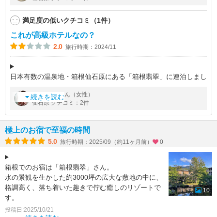
個人的には夜ご飯はハーヴェストのビュッフェがおすすめです。
満足度の低いクチコミ（1件）
これが高級ホテルなの？
2.0
旅行時期：2024/11
日本有数の温泉地・箱根仙石原にある「箱根翡翠」に連泊しまし
た。東名新御殿場インターからほど近く、天候の変わりやすい霧
by
さん（女性）
愛さん
雨が降り続いていました。高級ホテルに囲まれた一角にあるのは
続きを読む
仙石原 クチコミ：2件
東急ハーベストグループの翡
極上のお宿で至福の時間
5.0
旅行時期：2025/09（約11ヶ月前）
0
箱根でのお宿は「箱根翡翠」さん。
水の景観を生かした約3000坪の広大な敷地の中に、
格調高く、落ち着いた趣きで佇む癒しのリゾートで
10
す。
お部屋は、温泉内風呂付き和洋室、とても広くてゆ
投稿日:2025/10/21