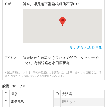
神奈川県足柄下郡箱根町仙石原837
住所
大きな地図を見る
強羅駅から施設めぐりバスで30分、タクシーで
アクセス
15分、有料送迎有小田原駅発
※施設情報については、時間の経過による変化などにより、必ずしも正確でない情
報が当サイトに掲載されている可能性があります。
設備・サービス
温泉
大浴場
露天風呂
―
混浴あり