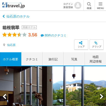
ログイン
新規登録
検索
MENU
仙石原のホテル
箱根翡翠
高級ホテル
3.56
80件のクチコミ
仙石原
シェア
クリップ
地図
ホテル概要
クチコミ
旅行記
写真
周辺情報