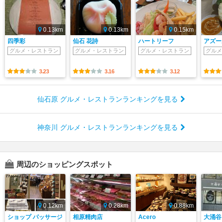
0.13km
0.13km
0.15km
四季彩
仙石 花詩
ハートリーフ
アズー
グルメ・レストラン
グルメ・レストラン
グルメ・レストラン
グルメ
3.23
3.16
3.12
仙石原 グルメ・レストランランキングを見る
神奈川 グルメ・レストランランキングを見る
周辺のショッピングスポット
0.12km
0.28km
0.88km
ショップ パッサージ
相原精肉店
Acero
大涌谷