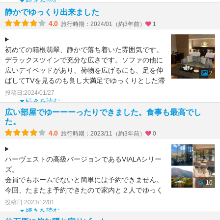
ったりと寛げま
続きを読む
静かでゆっくり出来ました
4.0
旅行時期：2024/01（約3年前）
1
初めての箱根翡翠、静かで落ち着いた雰囲気です。
デラックスツインで充分な広さです。ソファの他に
広いデイベッドがあり、荷物を広げるにも、足を伸
2
ばしてTVを見るのも良し大満足でゆっくりとした滞
在でした。朝食
投稿日:2024/01/27
続きを読む
広い部屋でゆーーーったりできました。食事も最高でし
た。
4.0
旅行時期：2023/11（約3年前）
0
ハーヴェストの高級バージョンであるVIALAシリー
ズ。
会員でもホームでないと簡単には予約できません。
10
今回、たまたま予約できたので家内と２人でゆっく
りしてきました。
投稿日:2023/12/01
初めて温泉付きではない部屋
続きを読む