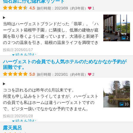
仙石原に佇む隠れ家リゾート
4.5
旅行時期：2023/09（約3年前）
1
当時はハーヴェストブランドだった「翡翠」。「ハ
ーヴェスト箱根甲子園」に隣接し、低層の建物が庭
園を取り巻くように建っています。大涌谷と新姥子
2
の２つの温泉を引き、箱根の温泉ライフを満喫でき
ます。大きな窓か
投稿日:2026/01/17
続きを読む
ハーヴェストの会員でも人気ホテルのためなかなか予約が
困難です。
5.0
旅行時期：2023/01（約4年前）
2
ココを訪れるのは昨年の1月以来です。
何度も申し込みをトライしてますが、ハーヴェスト
の会員でも私はホームは違うハーヴェストですの
10
で、ビジター扱いでなかなか予約できません。
今回は久々に予約できて母
投稿日:2023/01/28
続きを読む
露天風呂