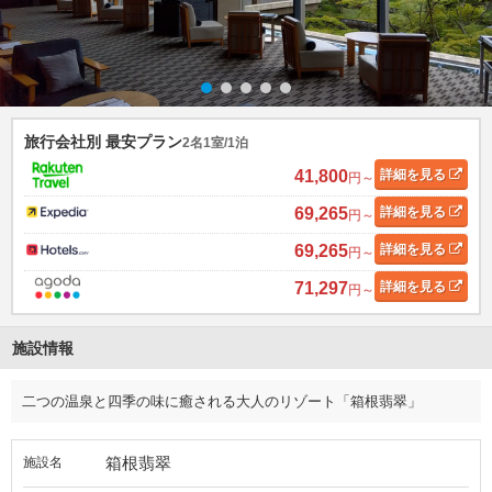
旅行会社別 最安プラン
2名1室/1泊
41,800
詳細
を見る
円～
69,265
詳細
を見る
円～
69,265
詳細
を見る
円～
71,297
詳細
を見る
円～
施設情報
二つの温泉と四季の味に癒される大人のリゾート「箱根翡翠」
箱根翡翠
施設名