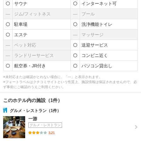
サウナ
インターネット可
―
ジム/フィットネス
―
プール
駐車場
洗浄機能トイレ
エステ
―
マッサージ
―
ペット対応
送迎サービス
―
ランドリーサービス
コンビニ近く
航空券・JR付き
パソコン貸出し
※未対応または確認がとれない場合に、「―」と表示されます。
※フォートラベルはクチコミサイトという性質上、施設情報は保証されませんので、必
ず事前にご確認のうえご利用ください。
このホテル内の施設（1件）
グルメ・レストラン（1件）
一游
グルメ・レストラン
3.21