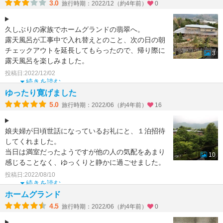
3.0
旅行時期：2022/12（約4年前）
0
久しぶりの家族でホームグランドの翡翠へ。
露天風呂が工事中で入れ替えとのこと、次の日の朝
チェックアウトを延長してもらったので、帰り際に
3
露天風呂を楽しみました。
和牛と鮑の鉄板焼きは申し分のない味で
投稿日:2022/12/02
続きを読む
ゆったり寛げました
5.0
旅行時期：2022/06（約4年前）
16
娘夫婦が日頃世話になっているお礼にと、１泊招待
してくれました。
当日は満室だったようですが他の人の気配をあまり
10
感じることなく、ゆっくりと静かに過ごせました。
大浴場は１ヶ所工事中だったので、朝夕，
投稿日:2022/08/10
続きを読む
ホームグランド
4.5
旅行時期：2022/06（約4年前）
0