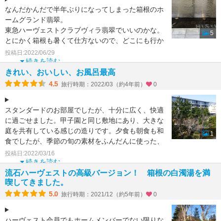
なんだかんだで半年ぶりになってしまった箱根のホ
ームグランド翡翠。
東急ハーヴェストクラブヴィラ翡翠でいいのかな。
5
とにかく箱根も暑くて仕方ないので、どこにも行か
ずに両親と酒を飲みながらず{
投稿日:2022/06/29
続きを読む
きれい、おいしい、お風呂最高
4.5
旅行時期：2022/03（約4年前）
0
スタンダードのお部屋でしたが、十分に広く、快適
に過ごせました。甲子園と同じ敷地にあり、大きな
庭を共有している感じの造りです。夕食も朝食も和
1
食でしたが、季節の旬の素材をふんだんに使った、
とても手の込んだ
投稿日:2022/03/16
続きを読む
流石ハーヴェストの高級バージョン！ 箱根の白濁湯を満
喫してきました。
5.0
旅行時期：2021/12（約5年前）
0
ハーヴェスト会員でもホームメンバーでない限りな