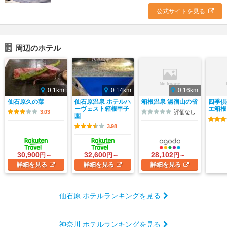
公式サイトを見る
周辺のホテル
0.1km
0.14km
0.16km
仙石原久の葉
仙石原温泉 ホテルハ
箱根温泉 湯宿山の省
四季倶
ーヴェスト箱根甲子
エ箱根
3.03
評価なし
園
3.98
30,900
32,600
28,102
円～
円～
円～
詳細
を見る
詳細
を見る
詳細
を見る
仙石原 ホテルランキングを見る
神奈川 ホテルランキングを見る