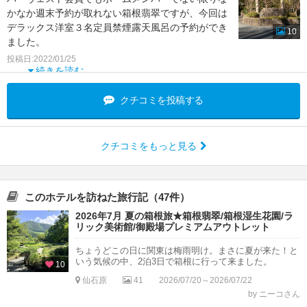
かなか週末予約が取れない箱根翡翠ですが、今回は
デラックス洋室３名定員禁煙露天風呂の予約ができ
10
ました。
広い部屋でゆーっくりして、何度も部屋の露天風呂
投稿日:2022/01/25
に浸
続きを読む
クチコミを投稿する
クチコミをもっと見る
このホテルを訪ねた旅行記（47件）
2026年7月 夏の箱根旅★箱根翡翠/箱根湿生花園/ラ
リック美術館/御殿場プレミアムアウトレット
ちょうどこの日に関東は梅雨明け。まさに夏が来た！と
いう気候の中、2泊3日で箱根に行って来ました。
10
仙石原
41
2026/07/20～2026/07/22
by ニーコさん