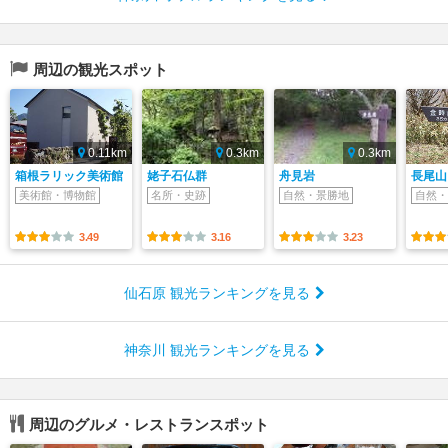
周辺の観光スポット
0.11km
0.3km
0.3km
箱根ラリック美術館
姥子石仏群
舟見岩
長尾山
美術館・博物館
名所・史跡
自然・景勝地
自然・
3.49
3.16
3.23
仙石原 観光ランキングを見る
神奈川 観光ランキングを見る
周辺のグルメ・レストランスポット