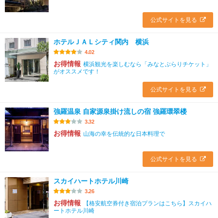
公式サイトを見る
ホテルＪＡＬシティ関内 横浜
4.02
お得情報
横浜観光を楽しむなら「みなとぶらりチケット」
がオススメです！
公式サイトを見る
強羅温泉 自家源泉掛け流しの宿 強羅環翠楼
3.32
お得情報
山海の幸を伝統的な日本料理で
公式サイトを見る
スカイハートホテル川崎
3.26
お得情報
【格安航空券付き宿泊プランはこちら】スカイハ
ートホテル川崎