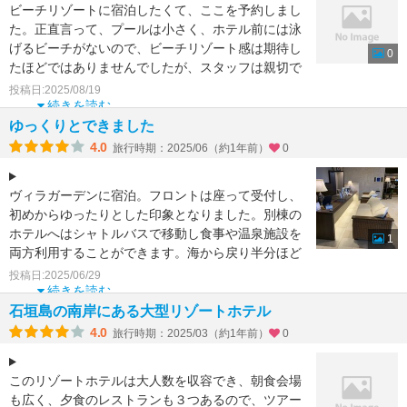
ビーチリゾートに宿泊したくて、ここを予約しまし
た。正直言って、プールは小さく、ホテル前には泳
げるビーチがないので、ビーチリゾート感は期待し
0
たほどではありませんでしたが、スタッフは親切で
対応も丁寧でした
投稿日:2025/08/19
続きを読む
ゆっくりとできました
4.0
旅行時期：2025/06（約1年前）
0
ヴィラガーデンに宿泊。フロントは座って受付し、
初めからゆったりとした印象となりました。別棟の
ホテルへはシャトルバスで移動し食事や温泉施設を
1
両方利用することができます。海から戻り半分ほど
濡れている状態で
投稿日:2025/06/29
続きを読む
石垣島の南岸にある大型リゾートホテル
4.0
旅行時期：2025/03（約1年前）
0
このリゾートホテルは大人数を収容でき、朝食会場
も広く、夕食のレストランも３つあるので、ツアー