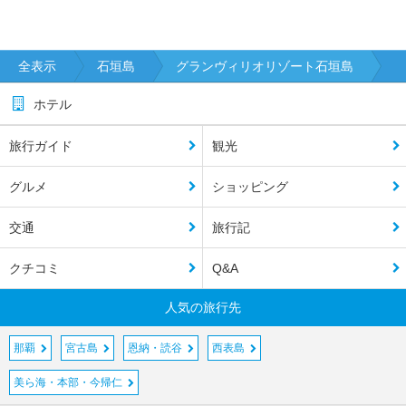
全表示
石垣島
グランヴィリオリゾート石垣島
ホテル
旅行ガイド
観光
グルメ
ショッピング
交通
旅行記
クチコミ
Q&A
人気の旅行先
那覇
宮古島
恩納・読谷
西表島
美ら海・本部・今帰仁