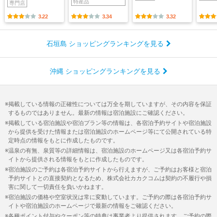
特産品
専門店
3.22
3.34
3.32
石垣島 ショッピングランキングを見る
沖縄 ショッピングランキングを見る
掲載している情報の正確性については万全を期していますが、その内容を保証
するものではありません。最新の情報は宿泊施設にご確認ください。
掲載している宿泊施設や宿泊プラン等の情報は、各宿泊予約サイトや宿泊施設
から提供を受けた情報または宿泊施設のホームページ等にて公開されている特
定時点の情報をもとに作成したものです。
温泉の有無、泉質等の詳細情報は、宿泊施設のホームページ又は各宿泊予約サ
イトから提供される情報をもとに作成したものです。
宿泊施設のご予約は各宿泊予約サイトから行えますが、ご予約はお客様と宿泊
予約サイトとの直接契約となるため、株式会社カカクコムは契約の不履行や損
害に関して一切責任を負いかねます。
宿泊施設の価格や空室状況は常に変動しています。ご予約の際は各宿泊予約サ
イトや宿泊施設のホームページで最新の情報をご確認ください。
各種ポイント付与やクーポン等の特典は事業者より提供されます。ご予約の際