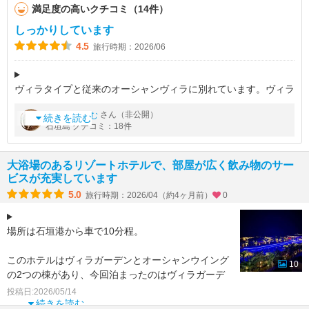
満足度の高いクチコミ（14件）
しっかりしています
4.5
旅行時期：2026/06
ヴィラタイプと従来のオーシャンヴィラに別れています。ヴィラ
タイプに泊まると全ての施設が利用できますが、別棟まで徒歩5
by
さん（非公開）
かにんがむ
分、ワゴン車を呼ぶのもちょっと…という感じがあります。行き
続きを読む
石垣島 クチコミ：18件
来が面倒な理由はホテルに行
大浴場のあるリゾートホテルで、部屋が広く飲み物のサー
ビスが充実しています
5.0
旅行時期：2026/04（約4ヶ月前）
0
場所は石垣港から車で10分程。
このホテルはヴィラガーデンとオーシャンウイング
10
の2つの棟があり、今回泊まったのはヴィラガーデ
ンのうみかじの宿。
投稿日:2026/05/14
3階建てでエレベーターもあります。
続きを読む