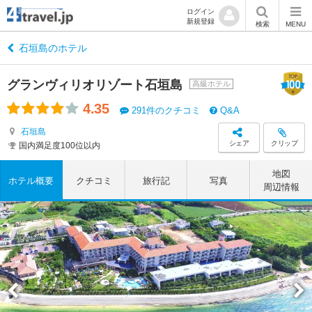
ログイン
新規登録
検索
MENU
石垣島のホテル
グランヴィリオリゾート石垣島
高級ホテル
4.35
291件のクチコミ
Q&A
石垣島
シェア
クリップ
国内満足度100位以内
地図
ホテル概要
クチコミ
旅行記
写真
周辺情報