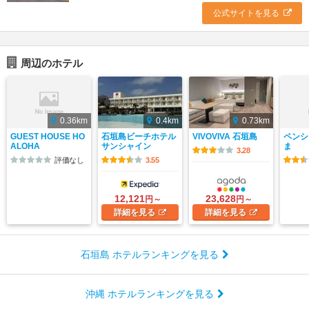
公式サイトを見る
周辺のホテル
0.36km
0.4km
0.73km
GUEST HOUSE HO
石垣島ビーチホテル
VIVOVIVA 石垣島
ペンシ
ALOHA
サンシャイン
ま
3.28
評価なし
3.55
12,121
23,628
円～
円～
詳細
を見る
詳細
を見る
石垣島 ホテルランキングを見る
沖縄 ホテルランキングを見る