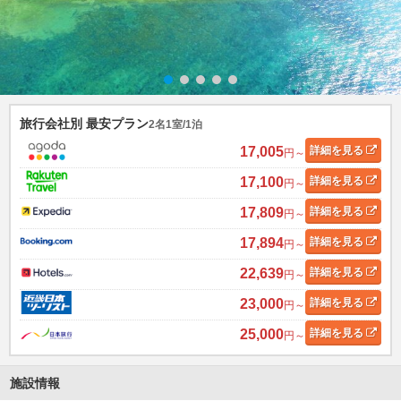
旅行会社別 最安プラン
2名1室/1泊
17,005
詳細
を見る
円～
17,100
詳細
を見る
円～
17,809
詳細
を見る
円～
17,894
詳細
を見る
円～
22,639
詳細
を見る
円～
23,000
詳細
を見る
円～
25,000
詳細
を見る
円～
施設情報