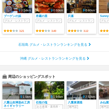
0.34km
0.66km
0.66km
ブーゲンの浜
舟蔵の里
只喜
Sunny
グルメ・レストラン
グルメ・レストラン
グルメ・レストラン
グルメ
3.21
3.40
3.12
石垣島 グルメ・レストランランキングを見る
沖縄 グルメ・レストランランキングを見る
周辺のショッピングスポット
1.5km
1.94km
2.52km
八重山友禅染め工房
石垣の塩
八重泉酒造
みね屋
ネイギャラリー
お土産屋・直売所・
専門店
専門店