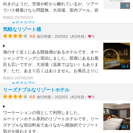
向きのようだ。空港や町から離れているが、ツアー
0
でバス横着けなら問題無。大浴場、室内プール、岩
盤浴、サウナ等の
投稿日:2025/03/23
続きを読む
気軽なリゾート感
4.0
旅行時期：2025/02（約2年前）
0
海のすぐ近くにある開放感があるホテルです。オー
シャンズウィングに宿泊しました。部屋にあるお風
呂も広いですが、大浴場（温泉ではない）もありま
2
す。ただ、あまり広くはありません。お風呂上りに
は棒状のアイスも
投稿日:2025/02/28
続きを読む
リーズナブルなリゾートホテル
4.0
旅行時期：2025/02（約2年前）
0
ワーケーションの宿として利用しました。
ルートインホテル系列のリゾートホテルです。リー
ズナブルな宿泊料金でありながら開放的でリゾート
7
気分を味わえます。