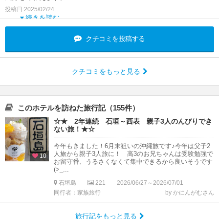
ロビーフロアではコーヒーやお茶類が飲み放題、
投稿日:2025/02/24
続きを読む
クチコミを投稿する
クチコミをもっと見る
このホテルを訪ねた旅行記（155件）
☆★ 2年連続 石垣～西表 親子3人のんびりでき
ない旅！★☆
今年もきました！6月末狙いの沖縄旅です♪今年は父子2
人旅から親子3人旅に！ 高3のお兄ちゃんは受験勉強で
10
お留守番、うるさくなくて集中できるから良いそうです
(>_...
石垣島
221
2026/06/27～2026/07/01
同行者：家族旅行
by かにんがむさん
旅行記をもっと見る