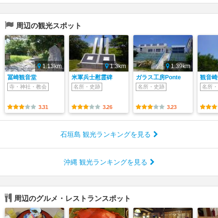
周辺の観光スポット
1.13km
1.3km
1.39km
冨崎観音堂
米軍兵士慰霊碑
ガラス工房Ponte
観音崎
寺・神社・教会
名所・史跡
名所・史跡
名所・
3.31
3.26
3.23
石垣島 観光ランキングを見る
沖縄 観光ランキングを見る
周辺のグルメ・レストランスポット