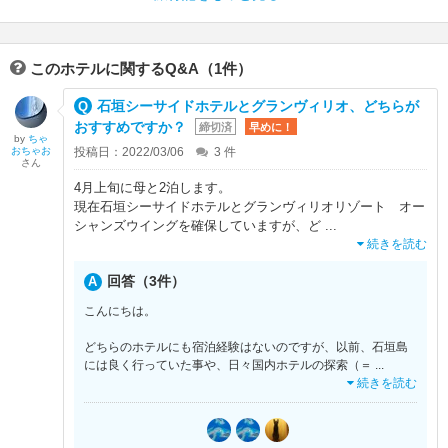
このホテルに関するQ&A（1件）
石垣シーサイドホテルとグランヴィリオ、どちらが
おすすめですか？
締切済
早めに！
by
ちゃ
おちゃお
投稿日：2022/03/06
3
件
さん
4月上旬に母と2泊します。
現在石垣シーサイドホテルとグランヴィリオリゾート オー
シャンズウイングを確保していますが、ど
...
続きを読む
回答（3件）
こんにちは。
どちらのホテルにも宿泊経験はないのですが、以前、石垣島
には良く行っていた事や、日々国内ホテルの探索（＝
...
続きを読む