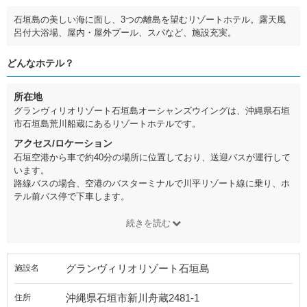
石垣島の美しい海に面し、3つの離島を望むリゾートホテル。露天風
呂付大浴場、屋内・屋外プール、スパなど、施設充実。
どんなホテル？
所在地
グランヴィリオリゾート石垣島オーシャンズウイングは、沖縄県石垣
市石垣島荒川船蔵にあるリゾートホテルです。
アクセス/ロケーション
石垣空港から車で約40分の場所に位置しており、送迎バスが運行して
います。
路線バスの場合、空港のバスターミナルで川平リゾート線に乗り、ホ
テル前バス停で下車します。
続きを読む
グランヴィリオリゾート石垣島
施設名
沖縄県石垣市新川舟蔵2481-1
住所