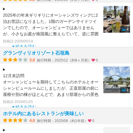
2025年の年末ギリギリにオーシャンズウィングに2
泊お世話になりました。1階のガーデンサイドツイ
ンでしたので、オーシャンビューではありません
4
が、小さなお庭が南国風に整えらていて、逆に雰囲
気良かったです
投稿日:2026/05/19
続きを読む
グランヴィリオリゾート石垣島
3.0
旅行時期：2025/12（約8ヶ月前）
0
12月末訪問
オーシャンビューを期待してこちらのホテルとオー
シャンビュールームにしましたが、正直部屋の前に
1
屋根や別の棟がほとんどで、あまり部屋からの景色
がいいとは言えませんでした。
投稿日:2026/01/25
朝食はビジネス
続きを読む
ホテル内にあるレストランが美味しい
4.0
旅行時期：2025/08（約1年前）
0