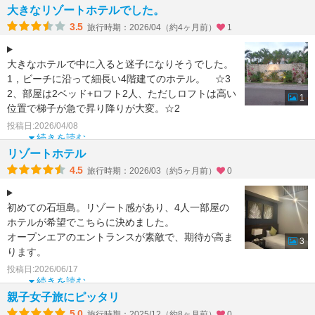
部屋はスー
大きなリゾートホテルでした。
3.5
旅行時期：2026/04（約4ヶ月前）
1
大きなホテルで中に入ると迷子になりそうでした。
1，ビーチに沿って細長い4階建てのホテル。 ☆3
2、部屋は2ベッド+ロフト2人、ただしロフトは高い
1
位置で梯子が急で昇り降りが大変。☆2
3、大浴
投稿日:2026/04/08
続きを読む
リゾートホテル
4.5
旅行時期：2026/03（約5ヶ月前）
0
初めての石垣島。リゾート感があり、4人一部屋の
ホテルが希望でこちらに決めました。
オープンエアのエントランスが素敵で、期待が高ま
3
ります。
ロフトのあるお部屋でハシゴでの行き来は面倒では
投稿日:2026/06/17
ありましたが
続きを読む
親子女子旅にピッタリ
5.0
旅行時期：2025/12（約8ヶ月前）
0