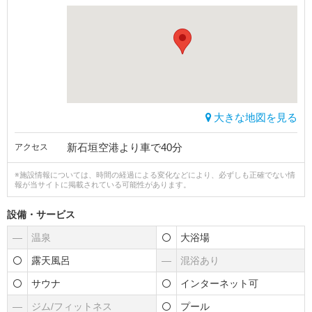
大きな地図を見る
新石垣空港より車で40分
アクセス
※施設情報については、時間の経過による変化などにより、必ずしも正確でない情
報が当サイトに掲載されている可能性があります。
設備・サービス
―
温泉
大浴場
露天風呂
―
混浴あり
サウナ
インターネット可
―
ジム/フィットネス
プール