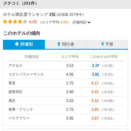
クチコミ（291件）
ホテル満足度ランキング
2位
(石垣島 357件中）
4.35
（エリア平均
3.22
）
評価内訳
このホテルの傾向
評価別
同行者
予算
評価項目
エリア平均
このホテルの平均
アクセス
3.53
3.37
（-0.16）
コストパフォーマンス
4.06
3.81
（-0.25）
客室
3.75
4.17
（+0.42）
接客対応
3.98
4.01
（+0.03）
風呂
3.43
4.12
（+0.69）
食事・ドリンク
3.75
3.85
（+0.10）
バリアフリー
3.06
3.67
（+0.61）