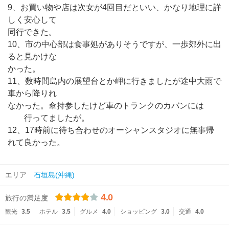
9、お買い物や店は次女が4回目だといい、かなり地理に詳
しく安心して
同行できた。
10、市の中心部は食事処がありそうですが、一歩郊外に出
ると見かけな
かった。
11、数時間島内の展望台とか岬に行きましたが途中大雨で
車から降りれ
なかった。傘持参したけど車のトランクのカバンには
行ってましたが。
12、17時前に待ち合わせのオーシャンスタジオに無事帰
れて良かった。
エリア
石垣島(沖縄)
4.0
旅行の満足度
観光
3.5
ホテル
3.5
グルメ
4.0
ショッピング
3.0
交通
4.0