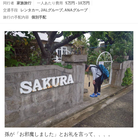
同行者
家族旅行
一人あたり費用
5万円 - 10万円
交通手段
レンタカー
JALグループ
ANAグループ
旅行の手配内容
個別手配
孫が「お邪魔しました」とお礼を言って、、、。