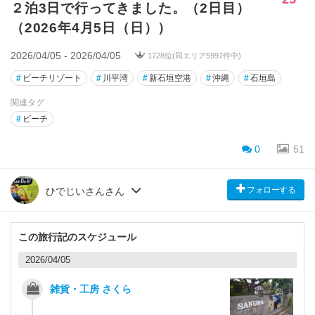
２泊3日で行ってきました。（2日目）
（2026年4月5日（日））
2026/04/05 - 2026/04/05
1728位(同エリア5997件中)
#
ビーチリゾート
#
川平湾
#
新石垣空港
#
沖縄
#
石垣島
関連タグ
#
ビーチ
0
51
フォローする
ひでじいさんさん
この旅行記のスケジュール
2026/04/05
雑貨・工房 さくら