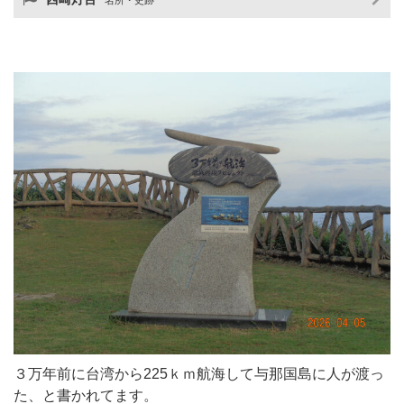
名所・史跡
３万年前に台湾から225ｋｍ航海して与那国島に人が渡っ
た、と書かれてます。