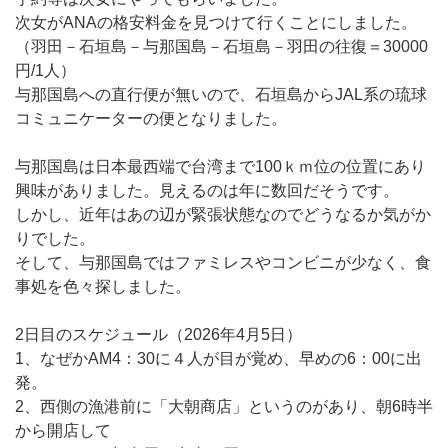
次女がANAの格安料金を見つけて行くことにしました。
（羽田－石垣島－与那国島－石垣島－羽田の往復＝30000
円/1人）
与那国島への直行便が無いので、石垣島からJAL系の琉球
コミュニケーターの便となりました。
与那国島は日本最西端で台湾まで100ｋｍ位の位置にあり
興味がありました。見えるのは年に数回だそうです。
しかし、近年はあの辺が緊張状態なのでどうなるか気がか
りでした。
そして、与那国島ではファミレスやコンビニが少なく、食
事処を色々探しました。
2日目のスケジュール（2026年4月5日）
1、なぜかAM4：30に４人が目が覚め、早めの6：00に出
発。
2、西側の漁港前に「大朝商店」というのがあり、朝6時半
から開店して