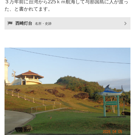
３万年前に台湾から225ｋｍ航海して与那国島に人が渡っ
た、と書かれてます。
西崎灯台
名所・史跡