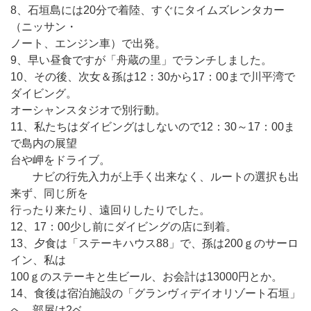
8、石垣島には20分で着陸、すぐにタイムズレンタカー
（ニッサン・
ノート、エンジン車）で出発。
9、早い昼食ですが「舟蔵の里」でランチしました。
10、その後、次女＆孫は12：30から17：00まで川平湾で
ダイビング。
オーシャンスタジオで別行動。
11、私たちはダイビングはしないので12：30～17：00ま
で島内の展望
台や岬をドライブ。
ナビの行先入力が上手く出来なく、ルートの選択も出
来ず、同じ所を
行ったり来たり、遠回りしたりでした。
12、17：00少し前にダイビングの店に到着。
13、夕食は「ステーキハウス88」で、孫は200ｇのサーロ
イン、私は
100ｇのステーキと生ビール、お会計は13000円とか。
14、食後は宿泊施設の「グランヴィデイオリゾート石垣」
へ、部屋は2ベ