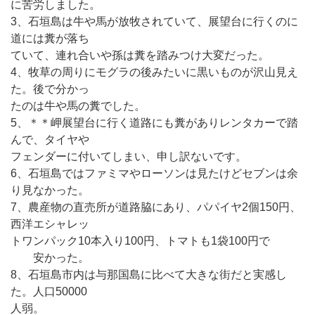
に苦労しました。
3、石垣島は牛や馬が放牧されていて、展望台に行くのに
道には糞が落ち
ていて、連れ合いや孫は糞を踏みつけ大変だった。
4、牧草の周りにモグラの後みたいに黒いものが沢山見え
た。後で分かっ
たのは牛や馬の糞でした。
5、＊＊岬展望台に行く道路にも糞がありレンタカーで踏
んで、タイヤや
フェンダーに付いてしまい、申し訳ないです。
6、石垣島ではファミマやローソンは見たけどセブンは余
り見なかった。
7、農産物の直売所が道路脇にあり、パパイヤ2個150円、
西洋エシャレッ
トワンパック10本入り100円、トマトも1袋100円で
安かった。
8、石垣島市内は与那国島に比べて大きな街だと実感し
た。人口50000
人弱。