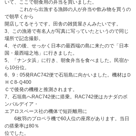
いて、ここで朝食用の弁当を買いました。
これから出漁する漁師の人が弁当や飲み物を買うの
で朝早くから
開店してるそうです。田舎の雑貨屋さんみたいです。
3、この漁港で有名人が写真に写っていたというので同じ
場所で記念撮影。
4、その後、せっかく日本の最西端の島に来たので「日本
国・最西端之地」に行きました。
5、「ナンタ浜」に行き、朝食弁当を食べました。民宿か
ら10分位。
6、9：05発RAC742便で石垣島に向かいました。機材はＤ
ＨＣ8-Ｑ400
Ｃで後発の機種と推測されます。
7、石垣島へRAC742便に搭乗。RAC742便はカナダのボ
ンバルデイア・
エアロスペース社の機体で短距離用に
6枚羽のプロペラ機で60人位の座席があります。当日
の搭乗率は80％
位でした。