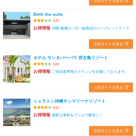
公式サイトを見る
Birth the suite
3.23
お得情報
沖縄 備瀬の一日一組海辺のシークレットヴィラ
公式サイトを見る
ホテル サンタバーバラ 宮古島リゾート
3.20
お得情報
ご宿泊者専用のラウンジを完備しております。
公式サイトを見る
シェラトン沖縄サンマリーナリゾート
4.14
お得情報
新鮮な食材をグリルで豪快に！
公式サイトを見る