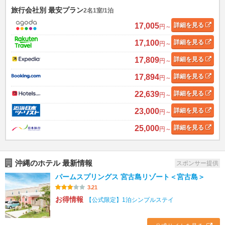
旅行会社別 最安プラン
2名1室/1泊
17,005
詳細
を見る
円～
17,100
詳細
を見る
円～
17,809
詳細
を見る
円～
17,894
詳細
を見る
円～
22,639
詳細
を見る
円～
23,000
詳細
を見る
円～
25,000
詳細
を見る
円～
沖縄のホテル 最新情報
スポンサー提供
パームスプリングス 宮古島リゾート＜宮古島＞
3.21
お得情報
【公式限定】1泊シンプルステイ