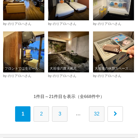
by のりアロハさん
by のりアロハさん
by のりアロハさん
フロントでは生ビールのサービスも
大浴場の露天風呂
大浴場の休憩スペースのアイスサービス
by のりアロハさん
by のりアロハさん
by のりアロハさん
1件目～21件目を表示（全668件中）
…
1
2
3
32