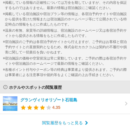
掲載している情報の正確性については万全を期していますが、その内容を保証
するものではありません。最新の情報は宿泊施設にご確認ください。
掲載している宿泊施設や宿泊プラン等の情報は、各宿泊予約サイトや宿泊施設
から提供を受けた情報または宿泊施設のホームページ等にて公開されている特
定時点の情報をもとに作成したものです。
温泉の有無、泉質等の詳細情報は、宿泊施設のホームページ又は各宿泊予約サ
イトから提供される情報をもとに作成したものです。
宿泊施設のご予約は各宿泊予約サイトから行えますが、ご予約はお客様と宿泊
予約サイトとの直接契約となるため、株式会社カカクコムは契約の不履行や損
害に関して一切責任を負いかねます。
宿泊施設の価格や空室状況は常に変動しています。ご予約の際は各宿泊予約サ
イトや宿泊施設のホームページで最新の情報をご確認ください。
各種ポイント付与やクーポン等の特典は事業者より提供されます。ご予約の際
は事業者による注意事項や規約等をよくご確認の上お手続きください。
ホテルやスポットの閲覧履歴
グランヴィリオリゾート石垣島
4.35
閲覧履歴をもっと見る