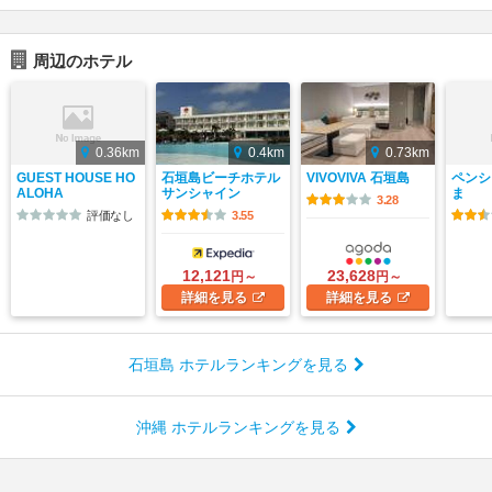
周辺のホテル
0.36km
0.4km
0.73km
GUEST HOUSE HO
石垣島ビーチホテル
VIVOVIVA 石垣島
ペンシ
ALOHA
サンシャイン
ま
3.28
評価なし
3.55
12,121
23,628
円～
円～
詳細
を見る
詳細
を見る
石垣島 ホテルランキングを見る
沖縄 ホテルランキングを見る