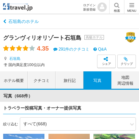
ログイン
新規登録
検索
MENU
石垣島のホテル
グランヴィリオリゾート石垣島
高級ホテル
4.35
291件のクチコミ
Q&A
石垣島
シェア
クリップ
国内満足度100位以内
地図
ホテル概要
クチコミ
旅行記
写真
周辺情報
写真（668件）
トラベラー投稿写真・オーナー提供写真
絞り込む