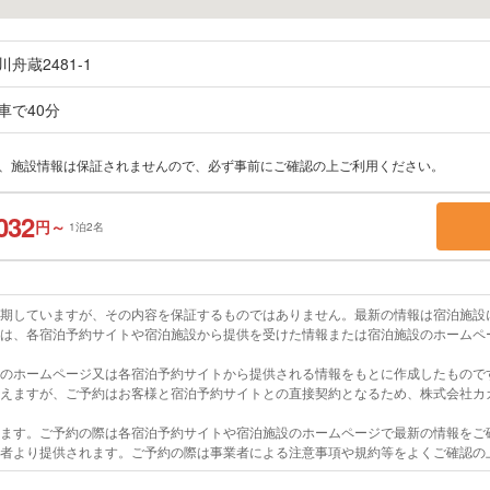
舟蔵2481-1
車で40分
上、施設情報は保証されませんので、必ず事前にご確認の上ご利用ください。
032
円～
1泊2名
を期していますが、その内容を保証するものではありません。最新の情報は宿泊施設
報は、各宿泊予約サイトや宿泊施設から提供を受けた情報または宿泊施設のホームペ
設のホームページ又は各宿泊予約サイトから提供される情報をもとに作成したもので
行えますが、ご予約はお客様と宿泊予約サイトとの直接契約となるため、株式会社カ
います。ご予約の際は各宿泊予約サイトや宿泊施設のホームページで最新の情報をご
業者より提供されます。ご予約の際は事業者による注意事項や規約等をよくご確認の