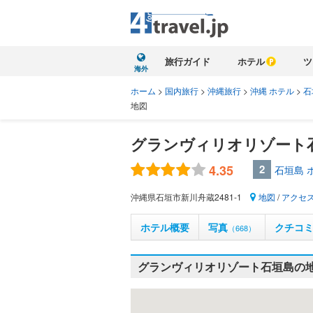
旅行ガイド
ホテル
ツ
海外
ホーム
>
国内旅行
>
沖縄旅行
>
沖縄 ホテル
>
石
地図
グランヴィリオリゾート
4.35
2
石垣島 
沖縄県石垣市新川舟蔵2481-1
地図
/
アクセ
ホテル概要
写真
クチコ
（668）
グランヴィリオリゾート石垣島の