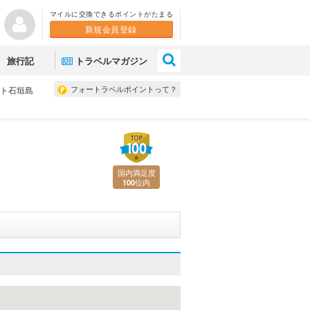
マイルに交換できるポイントがたまる
新規会員登録
×
旅行記
トラベルマガジン
フォートラベルポイントって？
ト石垣島
国内満足度
位内
100