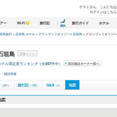
ゲストさん、こんにちは
ログインはこちら
アー
Wi-Fi
旅行記
旅行ガイド
ホテル
国内
垣島旅行
>
石垣島 ホテル
>
グランヴィリオリゾート石垣島
>
グランヴィリオリゾー
石垣島
高級ホテル
ホテル満足度ランキング（全
357
件中）
宿泊施設オーナー様へ
ス・施設情報
ミ
旅行記
Q&A
地図
（291）
（155）
（1）
地図