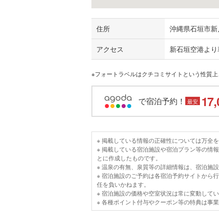
住所
沖縄県石垣市新川
アクセス
新石垣空港より
※フォートラベルはクチコミサイトという性質
17,
で宿泊予約！
最安
※ 掲載している情報の正確性については万全
※ 掲載している宿泊施設や宿泊プラン等の情
とに作成したものです。
※ 温泉の有無、泉質等の詳細情報は、宿泊施
※ 宿泊施設のご予約は各宿泊予約サイトから
任を負いかねます。
※ 宿泊施設の価格や空室状況は常に変動して
※ 各種ポイント付与やクーポン等の特典は事