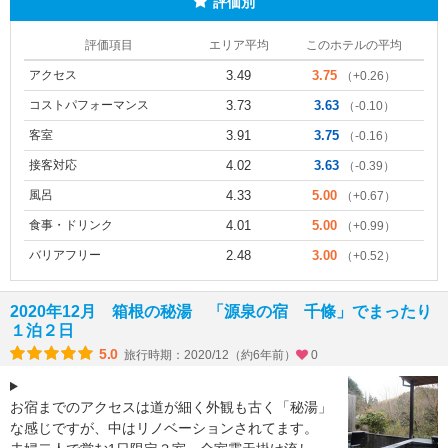
評価別
評価項目
エリア平均
このホテルの平均
アクセス
3.49
3.75
（+0.26）
コストパフォーマンス
3.73
3.63
（-0.10）
客室
3.91
3.75
（-0.16）
接客対応
4.02
3.63
（-0.39）
風呂
4.33
5.00
（+0.67）
食事・ドリンク
4.01
5.00
（+0.99）
バリアフリー
2.48
3.00
（+0.52）
2020年12月 箱根の秘湯 「源泉の宿 千條」でまったり
１泊２日
5.0
旅行時期：2020/12（約6年前）
0
お宿までのアクセスは道が細く外観も古く「秘湯」
な感じですが、中はリノベーションされてます。