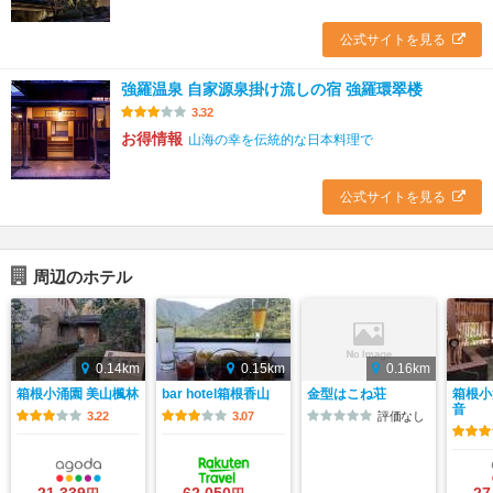
公式サイトを見る
強羅温泉 自家源泉掛け流しの宿 強羅環翠楼
3.32
お得情報
山海の幸を伝統的な日本料理で
公式サイトを見る
周辺のホテル
0.14km
0.15km
0.16km
箱根小涌園 美山楓林
bar hotel箱根香山
金型はこね荘
箱根小
音
3.22
3.07
評価なし
21,339
62,050
27