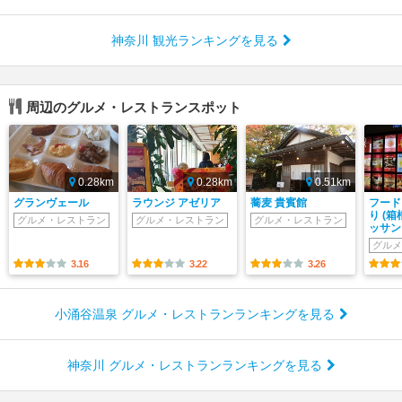
神奈川 観光ランキングを見る
周辺のグルメ・レストランスポット
0.28km
0.28km
0.51km
グランヴェール
ラウンジ アゼリア
蕎麦 貴賓館
フード
り (
グルメ・レストラン
グルメ・レストラン
グルメ・レストラン
ッサン
グルメ
3.16
3.22
3.26
小涌谷温泉 グルメ・レストランランキングを見る
神奈川 グルメ・レストランランキングを見る