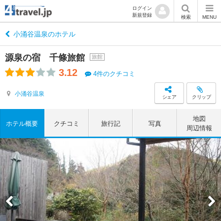
ログイン
新規登録
検索
MENU
小涌谷温泉のホテル
源泉の宿 千條旅館
旅館
3.12
4件のクチコミ
小涌谷温泉
シェア
クリップ
地図
ホテル概要
クチコミ
旅行記
写真
周辺情報