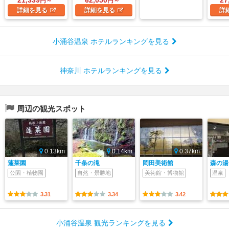
円～
円～
詳細
を見る
詳細
を見る
詳
小涌谷温泉 ホテルランキングを見る
神奈川 ホテルランキングを見る
周辺の観光スポット
0.13km
0.14km
0.37km
蓬莱園
千条の滝
岡田美術館
森の湯
公園・植物園
自然・景勝地
美術館・博物館
温泉
3.31
3.34
3.42
小涌谷温泉 観光ランキングを見る