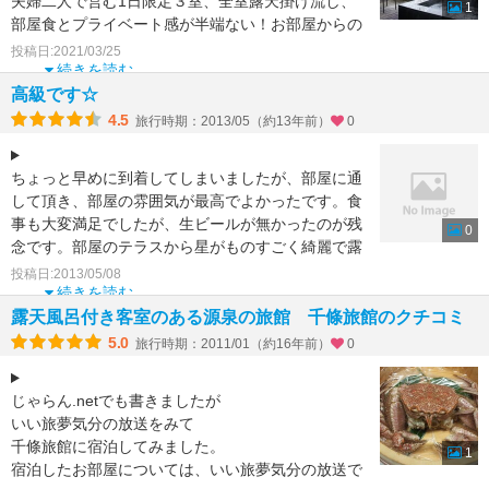
夫婦二人で営む1日限定３室、全室露天掛け流し、
1
部屋食とプライベート感が半端ない！お部屋からの
景色は山そのも
投稿日:2021/03/25
続きを読む
高級です☆
4.5
旅行時期：2013/05（約13年前）
0
ちょっと早めに到着してしまいましたが、部屋に通
して頂き、部屋の雰囲気が最高でよかったです。食
事も大変満足でしたが、生ビールが無かったのが残
0
念です。部屋のテラスから星がものすごく綺麗で露
天から見える星は
投稿日:2013/05/08
続きを読む
露天風呂付き客室のある源泉の旅館 千條旅館のクチコミ
5.0
旅行時期：2011/01（約16年前）
0
じゃらん.netでも書きましたが
いい旅夢気分の放送をみて
千條旅館に宿泊してみました。
1
宿泊したお部屋については、いい旅夢気分の放送で