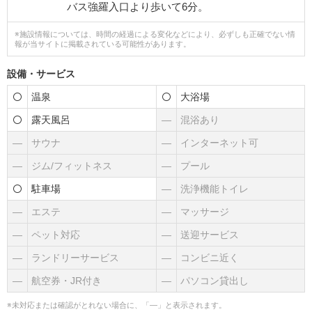
バス強羅入口より歩いて6分。
※施設情報については、時間の経過による変化などにより、必ずしも正確でない情
報が当サイトに掲載されている可能性があります。
設備・サービス
温泉
大浴場
露天風呂
―
混浴あり
―
サウナ
―
インターネット可
―
ジム/フィットネス
―
プール
駐車場
―
洗浄機能トイレ
―
エステ
―
マッサージ
―
ペット対応
―
送迎サービス
―
ランドリーサービス
―
コンビニ近く
―
航空券・JR付き
―
パソコン貸出し
※未対応または確認がとれない場合に、「―」と表示されます。