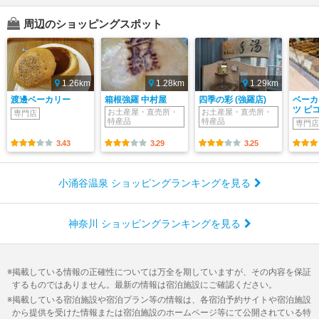
周辺のショッピングスポット
1.26km
1.28km
1.29km
渡邊ベーカリー
箱根強羅 中村屋
四季の彩 (強羅店)
ベーカ
ツ ピ
お土産屋・直売所・
お土産屋・直売所・
専門店
特産品
特産品
専門店
3.43
3.29
3.25
小涌谷温泉 ショッピングランキングを見る
神奈川 ショッピングランキングを見る
掲載している情報の正確性については万全を期していますが、その内容を保証
するものではありません。最新の情報は宿泊施設にご確認ください。
掲載している宿泊施設や宿泊プラン等の情報は、各宿泊予約サイトや宿泊施設
から提供を受けた情報または宿泊施設のホームページ等にて公開されている特