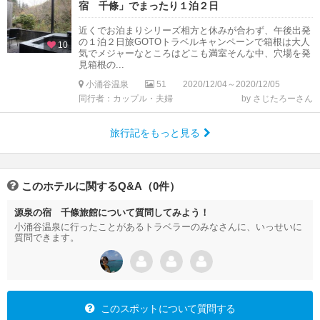
宿 千條」でまったり１泊２日
近くでお泊まりシリーズ相方と休みが合わず、午後出発
の１泊２日旅GOTOトラベルキャンペーンで箱根は大人
10
気でメジャーなところはどこも満室そんな中、穴場を発
見箱根の...
小涌谷温泉
51
2020/12/04～2020/12/05
同行者：カップル・夫婦
by さじたろーさん
旅行記をもっと見る
このホテルに関するQ&A（0件）
源泉の宿 千條旅館について質問してみよう！
小涌谷温泉に行ったことがあるトラベラーのみなさんに、いっせいに
質問できます。
このスポットについて質問する