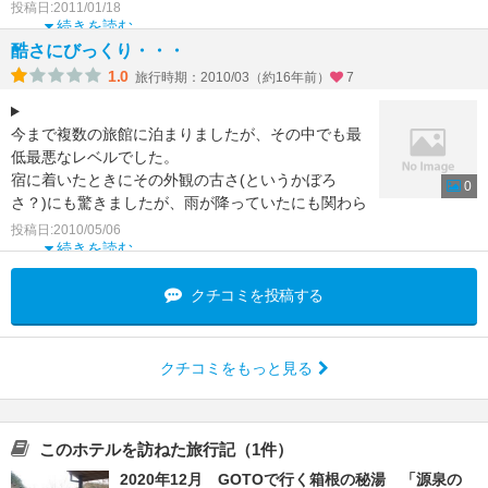
みた以上に部屋全体も非常にきれいにされており、
投稿日:2011/01/18
部屋付温
続きを読む
酷さにびっくり・・・
1.0
旅行時期：2010/03（約16年前）
7
今まで複数の旅館に泊まりましたが、その中でも最
低最悪なレベルでした。
宿に着いたときにその外観の古さ(というかぼろ
0
さ？)にも驚きましたが、雨が降っていたにも関わら
ず、私が車から荷物を運ぶのもご主人は
投稿日:2010/05/06
続きを読む
クチコミを投稿する
クチコミをもっと見る
このホテルを訪ねた旅行記（1件）
2020年12月 GOTOで行く箱根の秘湯 「源泉の