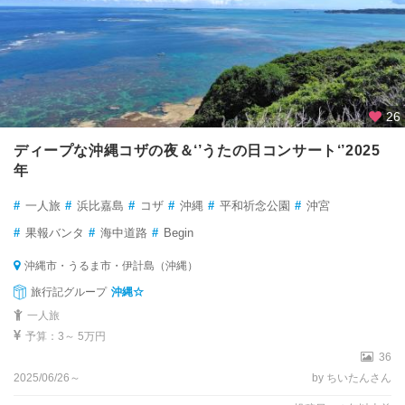
26
ディープな沖縄コザの夜＆‘’うたの日コンサート‘’2025
年
#
一人旅
#
浜比嘉島
#
コザ
#
沖縄
#
平和祈念公園
#
沖宮
#
果報バンタ
#
海中道路
#
Begin
沖縄市・うるま市・伊計島（沖縄）
旅行記グループ
沖縄☆
一人旅
予算：3～ 5万円
36
2025/06/26～
by ちいたんさん