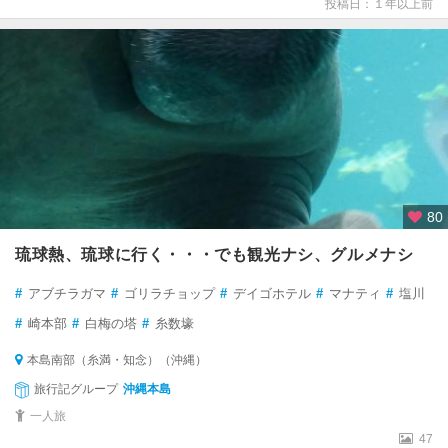
投稿日：１年以上前
80
琉球熱、琉球に行く・・・でも観光ナシ、グルメナシ
#
アブチラガマ
#
ゴリラチョップ
#
デイゴホテル
#
マナティ
#
塩川
#
崎本部
#
白梅の塔
#
糸数壕
本島南部（糸満・知念）（沖縄）
旅行記グループ
沖縄本島
一人旅
47