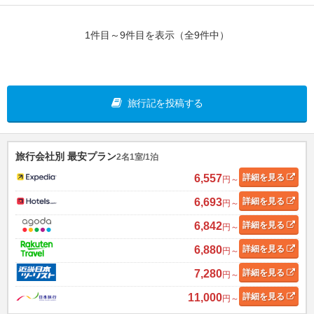
1件目～9件目を表示（全9件中）
旅行記を投稿する
旅行会社別 最安プラン
2名1室/1泊
6,557
詳細
を見る
円～
6,693
詳細
を見る
円～
6,842
詳細
を見る
円～
6,880
詳細
を見る
円～
7,280
詳細
を見る
円～
11,000
詳細
を見る
円～