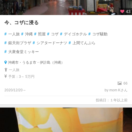
43
今、コザに浸る
#
一人旅
#
沖縄
#
照屋
#
コザ
#
デイゴホテル
#
コザ騒動
#
銀天街プラザ
#
シアタードーナツ
#
上間てんぷら
#
大衆食堂ミッキー
沖縄市・うるま市・伊計島（沖縄）
一人旅
予算：3～ 5万円
66
2020/12/20～
by mom Kさん
投稿日：１年以上前