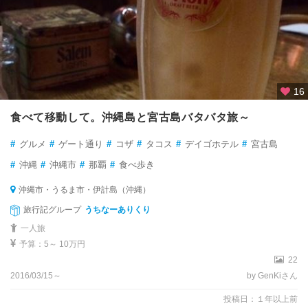
16
食べて移動して。沖縄島と宮古島バタバタ旅～
#
グルメ
#
ゲート通り
#
コザ
#
タコス
#
デイゴホテル
#
宮古島
#
沖縄
#
沖縄市
#
那覇
#
食べ歩き
沖縄市・うるま市・伊計島（沖縄）
旅行記グループ
うちなーありくり
一人旅
予算：5～ 10万円
22
2016/03/15～
by GenKiさん
投稿日：１年以上前