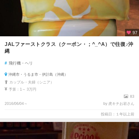
97
JALファーストクラス（クーポン・；^_^A）で往復♪沖
縄
#
飛行機・ヘリ
沖縄市・うるま市・伊計島（沖縄）
カップル・夫婦（シニア）
予算：1～ 3万円
83
2016/06/04～
by 虎キチお岩さん
投稿日：１年以上前