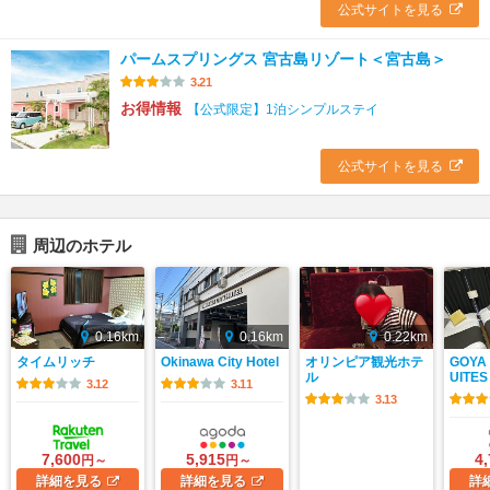
公式サイトを見る
パームスプリングス 宮古島リゾート＜宮古島＞
3.21
お得情報
【公式限定】1泊シンプルステイ
公式サイトを見る
周辺のホテル
0.16km
0.16km
0.22km
タイムリッチ
Okinawa City Hotel
オリンピア観光ホテ
GOYA
ル
UITES
3.12
3.11
3.13
7,600
5,915
4
円～
円～
詳細
を見る
詳細
を見る
詳