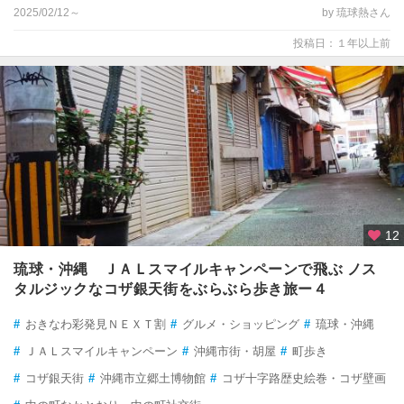
2025/02/12～
by 琉球熱さん
投稿日：１年以上前
12
琉球・沖縄 ＪＡＬスマイルキャンペーンで飛ぶ ノス
タルジックなコザ銀天街をぶらぶら歩き旅ー４
#
おきなわ彩発見ＮＥＸＴ割
#
グルメ・ショッピング
#
琉球・沖縄
#
ＪＡＬスマイルキャンペーン
#
沖縄市街・胡屋
#
町歩き
#
コザ銀天街
#
沖縄市立郷土博物館
#
コザ十字路歴史絵巻・コザ壁画