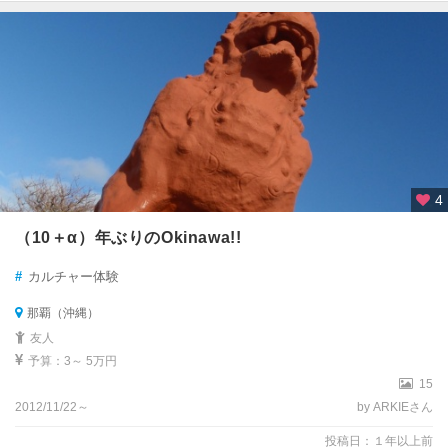
4
（10＋α）年ぶりのOkinawa!!
#
カルチャー体験
那覇（沖縄）
友人
予算：3～ 5万円
15
2012/11/22～
by ARKIEさん
投稿日：１年以上前