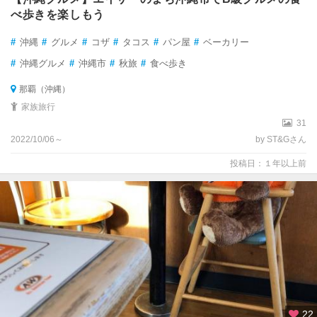
べ歩きを楽しもう
#
沖縄
#
グルメ
#
コザ
#
タコス
#
パン屋
#
ベーカリー
#
沖縄グルメ
#
沖縄市
#
秋旅
#
食べ歩き
那覇（沖縄）
家族旅行
31
2022/10/06～
by ST&Gさん
投稿日：１年以上前
22