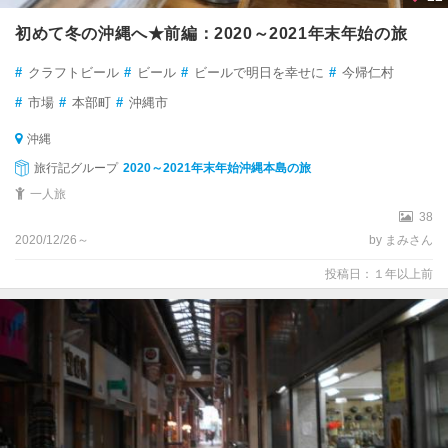
初めて冬の沖縄へ★前編：2020～2021年末年始の旅
#
クラフトビール
#
ビール
#
ビールで明日を幸せに
#
今帰仁村
#
市場
#
本部町
#
沖縄市
沖縄
旅行記グループ
2020～2021年末年始沖縄本島の旅
一人旅
38
2020/12/26～
by まみさん
投稿日：１年以上前