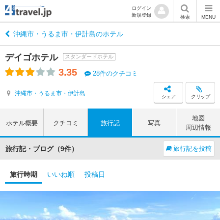
ログイン
新規登録
検索
MENU
沖縄市・うるま市・伊計島のホテル
デイゴホテル
スタンダードホテル
3.35
28件のクチコミ
沖縄市・うるま市・伊計島
シェア
クリップ
地図
ホテル概要
クチコミ
旅行記
写真
周辺情報
旅行記・ブログ（9件）
旅行記を投稿
旅行時期
いいね順
投稿日