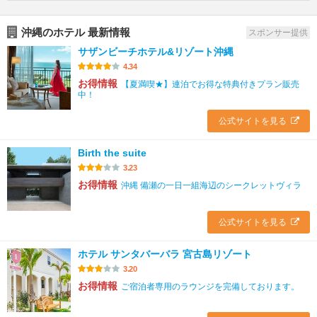
沖縄のホテル 最新情報
スポンサー提供
サザンビーチホテル&リゾート沖縄
4.34
お得情報
【夏満喫★】連泊でお得な特典付きプラン販売
中！
公式サイトを見る
Birth the suite
3.23
お得情報
沖縄 備瀬の一日一組海辺のシークレットヴィラ
公式サイトを見る
ホテル サンタバーバラ 宮古島リゾート
3.20
お得情報
ご宿泊者専用のラウンジを完備しております。