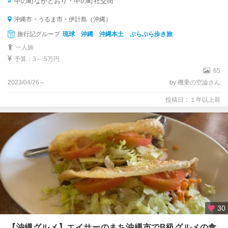
#
中の町なかとおり・中の町社交街
沖縄市・うるま市・伊計島（沖縄）
旅行記グループ
琉球 沖縄 沖縄本土 ぶらぶら歩き旅
一人旅
予算：3～ 5万円
65
2023/04/26～
by 機乗の空論さん
投稿日：１年以上前
30
【沖縄グルメ】エイサーのまち沖縄市でB級グルメの食