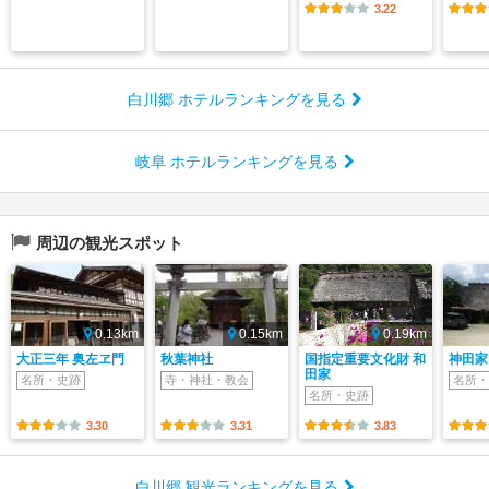
3.22
白川郷 ホテルランキングを見る
岐阜 ホテルランキングを見る
周辺の観光スポット
0.13km
0.15km
0.19km
大正三年 奥左ヱ門
秋葉神社
国指定重要文化財 和
神田家
田家
名所・史跡
寺・神社・教会
名所・
名所・史跡
3.30
3.31
3.83
白川郷 観光ランキングを見る