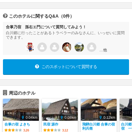
このホテルに関するQ&A（0件）
合掌乃宿 孫右エ門について質問してみよう！
白川郷に行ったことがあるトラベラーのみなさんに、いっせいに質問
できます。
…他
このスポットについて質問する
周辺のホテル
0.04km
0.08km
0.12km
合掌の宿 よきち
民宿 源作
飛騨白川郷 合掌の宿
白川郷
利兵衛
宿 一
3.26
3.12