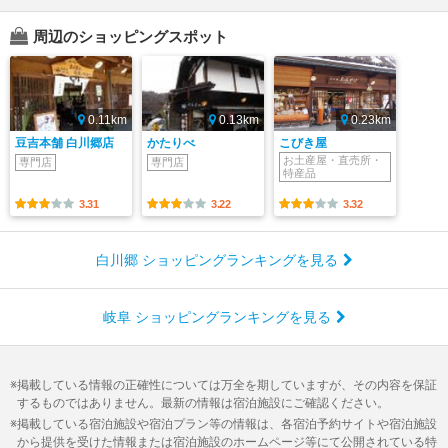
周辺のショッピングスポット
0.11km
0.13km
0.23km
豆吉本舗 白川郷店
かたりべ
こびき屋
お土産屋・直売所・
専門店
専門店
特産品
3.31
3.22
3.32
白川郷 ショッピングランキングを見る
岐阜 ショッピングランキングを見る
掲載している情報の正確性については万全を期していますが、その内容を保証
するものではありません。最新の情報は宿泊施設にご確認ください。
掲載している宿泊施設や宿泊プラン等の情報は、各宿泊予約サイトや宿泊施設
から提供を受けた情報または宿泊施設のホームページ等にて公開されている特