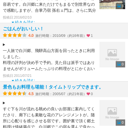
容易です。白川郷に来ただけでもまるで別世界なの
3
で感動しますが、合掌乃宿 孫右ェ門は、さらに気分
を高めてくれま
投稿日:2016/02/10
続きを読む
ごはんがおいしい！
4.0
旅行時期：2010/09（約16年前）
1
一人旅で白川郷、飛騨高山方面を回ったときに利用
しました。
料理の評判が決め手で予約。見た目は派手ではあり
0
ませんがボリュームたっぷりの料理がとにかくおい
しかったです。囲炉裏で焼いた鮎、飛騨牛、朴葉味
投稿日:2011/07/21
噌
続きを読む
景色もお料理も堪能！タイムトリップできます。
4.5
旅行時期：2005/07（約21年前）
0
すぐ下を川が流れる眺めの良いお部屋に案内してく
ださり、廊下にも素敵な花のアレンジメントが。随
所に心配りを感じさせる宿です。囲炉裏で頂く郷土
0
料理は情緒満点で、白川郷でこの宿を選んで良かっ