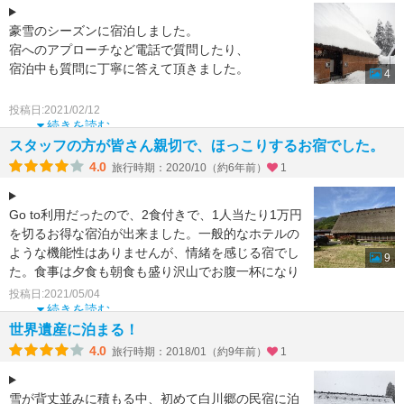
豪雪のシーズンに宿泊しました。
宿へのアプローチなど電話で質問したり、
宿泊中も質問に丁寧に答えて頂きました。
4
夕飯には囲炉裏で焼いたイワナがあり、飛驒牛鉄板
投稿日:2021/02/12
焼きや
続きを読む
地の山菜
スタッフの方が皆さん親切で、ほっこりするお宿でした。
4.0
旅行時期：2020/10（約6年前）
1
Go to利用だったので、2食付きで、1人当たり1万円
を切るお得な宿泊が出来ました。一般的なホテルの
ような機能性はありませんが、情緒を感じる宿でし
9
た。食事は夕食も朝食も盛り沢山でお腹一杯になり
ました。
投稿日:2021/05/04
続きを読む
世界遺産に泊まる！
4.0
旅行時期：2018/01（約9年前）
1
雪が背丈並みに積もる中、初めて白川郷の民宿に泊