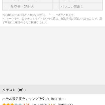
―
航空券・JR付き
―
パソコン貸出し
※未対応または確認がとれない場合に、「―」と表示されます。
※フォートラベルはクチコミサイトという性質上、施設情報は保証されませんので、必
ず事前にご確認のうえご利用ください。
クチコミ（9件）
ホテル満足度ランキング
7位
(白川郷 37件中）
3.25