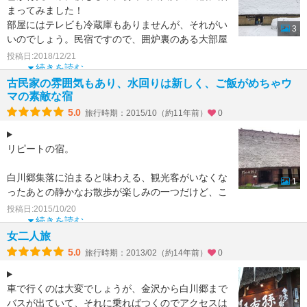
まってみました！
部屋にはテレビも冷蔵庫もありませんが、それがい
3
いのでしょう。民宿ですので、囲炉裏のある大部屋
でみんなでご飯を食べたり、お風呂も交代で譲
投稿日:2018/12/21
続きを読む
古民家の雰囲気もあり、水回りは新しく、ご飯がめちゃウ
マの素敵な宿
5.0
旅行時期：2015/10（約11年前）
0
リピートの宿。
白川郷集落に泊まると味わえる、観光客がいなくな
1
ったあとの静かなお散歩が楽しみの一つだけど、こ
こは合掌の家で囲炉裏のかおりがするお部屋や囲炉
投稿日:2015/10/20
裏を囲んだご飯が楽しめる宿。
続きを読む
女二人旅
古い
5.0
旅行時期：2013/02（約14年前）
0
車で行くのは大変でしょうが、金沢から白川郷まで
バスが出ていて、それに乗ればつくのでアクセスは