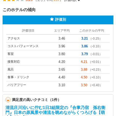
（エリア平均
3.17
）
評価内訳
このホテルの傾向
評価別
評価項目
エリア平均
このホテルの平均
アクセス
3.46
3.21
（-0.25）
コストパフォーマンス
3.96
3.86
（-0.10）
客室
3.80
3.79
（-0.01）
接客対応
4.20
4.21
（+0.01）
風呂
3.65
3.88
（+0.23）
食事・ドリンク
4.40
4.50
（+0.10）
バリアフリー
3.10
3.50
（+0.40）
満足度の高いクチコミ（1件）
清流庄川沿いに佇む1日3組限定の『合掌乃宿 孫右衛
門』日本の原風景や清流を眺めながらくつろげる【萌