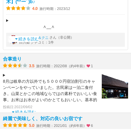
木】(*^ーﾟ)b♪
4.0
旅行時期：2023/12
∧__∧
*★*――――*★*（ ･∀･ ）*★*――――*★*
by
さん（非公開）
ヒサッチ＆クニ
/ つｮＪ
続きを読む
白川郷 クチコミ：1件
孫右衛門 MAGOEMON
白川郷は厳しい自然の中で形成さ
合掌造り
3.5
旅行時期：2022/08（約4年前）
1
8月は岐阜の方以外でも５０００円宿泊割引のキャ
ンペーンをやっていました。古民家は一泊二食付
き。山菜とかこの地域ならではの素朴でおいしい食
1
事。お米はお水がよいのかとてもおいしい。基本的
に民宿なのでホテル
投稿日:2022/09/02
続きを読む
綺麗で美味しく、対応の良いお宿です
5.0
旅行時期：2021/01（約6年前）
6