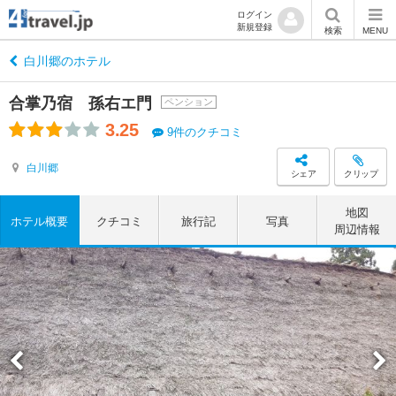
ログイン
新規登録
検索
MENU
白川郷のホテル
合掌乃宿 孫右エ門
ペンション
3.25
9件のクチコミ
白川郷
シェア
クリップ
地図
ホテル概要
クチコミ
旅行記
写真
周辺情報