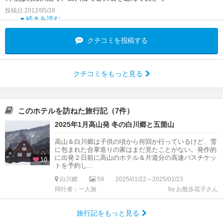
た！と心より思い
投稿日:2012/05/28
続きを読む
クチコミを投稿する
クチコミをもっと見る
このホテルを訪ねた旅行記（7件）
2025年1月高山発 冬の白川郷と五箇山
高山＆白川郷は子供の頃から何回か行っているけど、雪
に包まれた合掌造りの家はまだ見たことがない。発作的
に出発２日前に高山のホテル＆片道分の高速バスチケッ
10
トを予約し...
白川郷
59
2025/01/22～2025/01/23
同行者：一人旅
by お散歩花子さん
旅行記をもっと見る