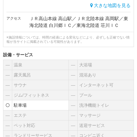
大きな地図を見る
ＪＲ高山本線 高山駅／ＪＲ北陸本線 高岡駅／東
アクセス
海北陸道 白川郷ＩＣ／東海北陸道 荘川ＩＣ
※施設情報については、時間の経過による変化などにより、必ずしも正確でない情
報が当サイトに掲載されている可能性があります。
設備・サービス
―
温泉
―
大浴場
―
露天風呂
―
混浴あり
―
サウナ
―
インターネット可
―
ジム/フィットネス
―
プール
駐車場
―
洗浄機能トイレ
―
エステ
―
マッサージ
―
ペット対応
―
送迎サービス
―
ランドリーサービス
―
コンビニ近く