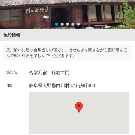
施設情報
庄川沿いに建つ合掌造りの宿です。せせらぎを聞きながら囲炉裏を囲
んで郷土料理を楽しんでいただきます。
合掌乃宿 孫右エ門
施設名
岐阜県大野郡白川村大字荻町360
住所