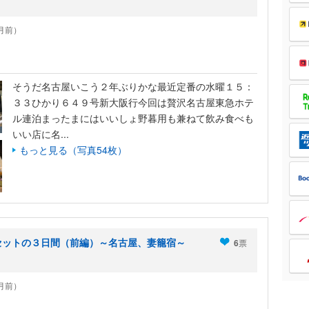
5ヶ月前）
そうだ名古屋いこう２年ぶりかな最近定番の水曜１５：
３３ひかり６４９号新大阪行今回は贅沢名古屋東急ホテ
ル連泊まったまにはいいしょ野暮用も兼ねて飲み食べも
いい店に名...
もっと見る（写真54枚）
セットの３日間（前編）～名古屋、妻籠宿～
6
票
7ヶ月前）