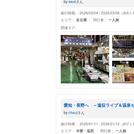
by
swal
さん
旅行時期： 2026/03/04 - 2026/03/06（約
エリア：
名古屋
同行者：
一人旅
関連タグ:
愛知・長野へ ～遠征ライブ＆温泉
by
ohsui
さん
旅行時期： 2026/01/11 - 2026/01/12（約
エリア：
木曽・塩尻
同行者：
一人旅