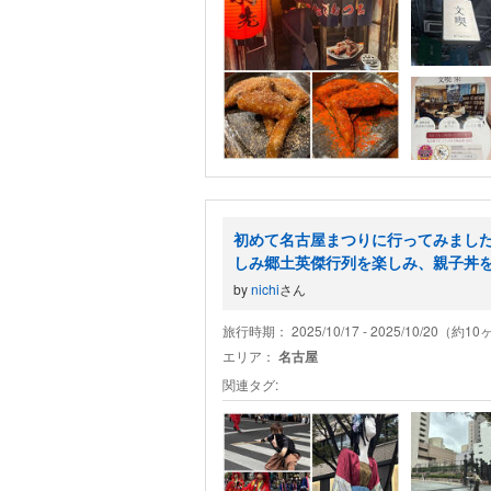
初めて名古屋まつりに行ってみまし
しみ郷土英傑行列を楽しみ、親子丼
by
nichi
さん
旅行時期： 2025/10/17 - 2025/10/20（約1
エリア：
名古屋
関連タグ: