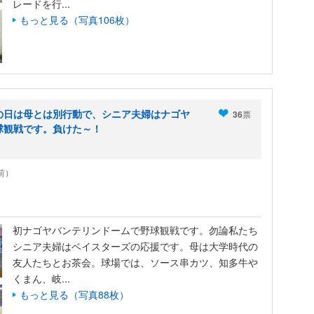
レードを行...
もっと見る（写真106枚）
の日は母とは別行動で、シニア夫婦はナゴヤ
36
票
球観戦です。負けた～！
年前）
初ナゴヤバンテリンドームで野球観戦です。勿論私たち
シニア夫婦はベイスターズの応援です。母は大学時代の
友人たちとお茶会。球場では、ソース串カツ、知多牛や
くまん、岐...
もっと見る（写真88枚）