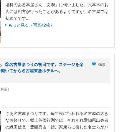
場料のある本屋さん「文喫」に伺いました。六本木のお
店には相方が行ったことがあるようですが、名古屋では
初めてです...
もっと見る（写真42枚）
た。③名古屋まつりの初日です。ステージを楽
46
票
を戴いてから名古屋東急ホテルへ。
0ヶ月前）
さあ名古屋まつりです。毎年秋に行われる名古屋の大き
なお祭りで、郷土英傑行列では、それぞれ愛知県出身者
の織田信長・豊臣秀吉・徳川家康らに扮した名士らがパ