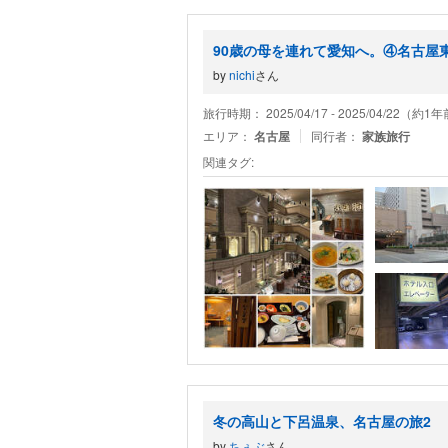
90歳の母を連れて愛知へ。④名古屋
by
nichi
さん
旅行時期： 2025/04/17 - 2025/04/22（約1
エリア：
名古屋
同行者：
家族旅行
関連タグ:
冬の高山と下呂温泉、名古屋の旅2
by
ちぇぶ
さん