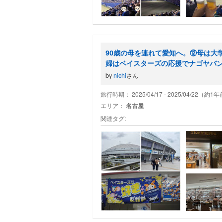
90歳の母を連れて愛知へ。⑫母は大
婦はベイスターズの応援でナゴヤバ
by
nichi
さん
旅行時期： 2025/04/17 - 2025/04/22（約1
エリア：
名古屋
関連タグ: