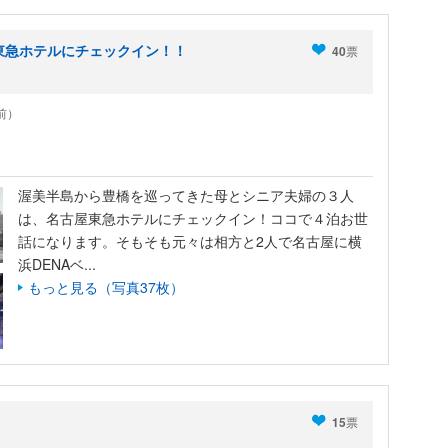
東急ホテルにチェックイン！！
40
票
年前）
渥美半島から豊橋を巡ってきた母とシニア夫婦の３人
は、名古屋東急ホテルにチェックイン！ココで４泊お世
話になります。そもそも元々は相方と2人で名古屋に横
浜DENAベ...
もっと見る（写真37枚）
15
票