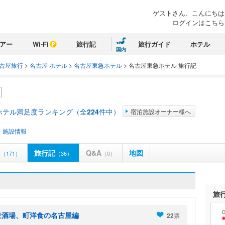
ゲストさん、こんにちは
ログインはこちら
アー
Wi-Fi
旅行記
旅行ガイド
ホテル
国内
古屋旅行
>
名古屋 ホテル
>
名古屋東急ホテル
>
名古屋東急ホテル 旅行記
ホテル満足度ランキング（全
224
件中）
宿泊施設オーナー様へ
・施設情報
ミ
旅行記
Q&A
地図
（171）
（36）
（0）
旅
衆酒場、町洋食の名古屋編
22
票