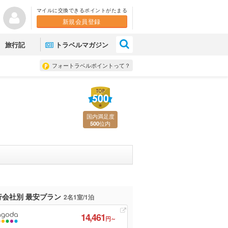
マイルに交換できるポイントがたまる
新規会員登録
×
旅行記
トラベルマガジン
フォートラベルポイントって？
国内満足度
位内
500
行会社別 最安プラン
2名1室/1泊
14,461
円～