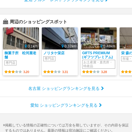
周辺のショッピングスポット
0.1km
0.32km
0.48km
御菓子所 松河屋老
ノリタケ栄店
GIFTS PREMIUM
栄 森
舗
(ギフツプレミアム)
専門店
市場・
お土産屋・直売所・
専門店
特産品
3.20
3.31
3.28
名古屋 ショッピングランキングを見る
愛知 ショッピングランキングを見る
掲載している情報の正確性については万全を期していますが、その内容を保証
するものではありません。最新の情報は宿泊施設にご確認ください。