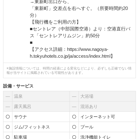
→東新町出口から、
「東新町」交差点を右へすぐ。（所要時間約20
分）
【飛行機をご利用の方】
■セントレア（中部国際空港）より：空港直行バ
ス「セントレアリムジン」約50分
■
【アクセス詳細：https://www.nagoya-
h.tokyuhotels.co.jp/ja/access/index.html】
※施設情報については、時間の経過による変化などにより、必ずしも正確でない情
報が当サイトに掲載されている可能性があります。
設備・サービス
―
温泉
―
大浴場
―
露天風呂
―
混浴あり
サウナ
インターネット可
ジム/フィットネス
プール
駐車場
洗浄機能トイレ