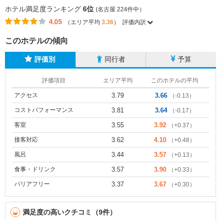
ホテル満足度ランキング
6位
(名古屋 224件中）
4.05
（エリア平均
3.36
）
評価内訳
このホテルの傾向
評価別
同行者
予算
評価項目
エリア平均
このホテルの平均
アクセス
3.79
3.66
（-0.13）
コストパフォーマンス
3.81
3.64
（-0.17）
客室
3.55
3.92
（+0.37）
接客対応
3.62
4.10
（+0.48）
風呂
3.44
3.57
（+0.13）
食事・ドリンク
3.57
3.90
（+0.33）
バリアフリー
3.37
3.67
（+0.30）
満足度の高いクチコミ（9件）