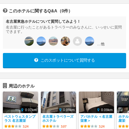
このホテルに関するQ&A（0件）
名古屋東急ホテルについて質問してみよう！
名古屋に行ったことがあるトラベラーのみなさんに、いっせいに質問
できます。
…他
このスポットについて質問する
周辺のホテル
0.07km
0.09km
0.09km
ベストウェスタンプ
名古屋トラベラーズ
アパホテル ＜名古屋
ホテル
ラス 名古屋栄
ホステル
栄東＞
屋栄
3.24
3.07
3.24