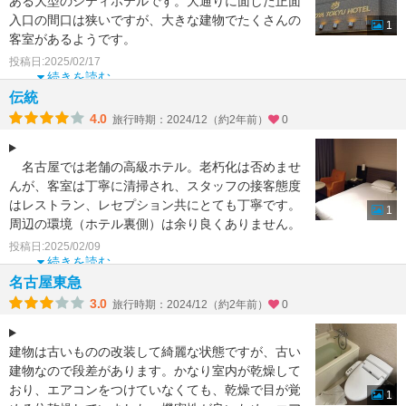
ある大型のシティホテルです。大通りに面した正面
入口の間口は狭いですが、大きな建物でたくさんの
1
客室があるようです。
大きな車寄せに到着すると気持ちいい出迎
投稿日:2025/02/17
続きを読む
伝統
4.0
旅行時期：2024/12（約2年前）
0
名古屋では老舗の高級ホテル。老朽化は否めませ
んが、客室は丁寧に清掃され、スタッフの接客態度
はレストラン、レセプション共にとても丁寧です。
1
周辺の環境（ホテル裏側）は余り良くありません。
レストラン
投稿日:2025/02/09
続きを読む
名古屋東急
3.0
旅行時期：2024/12（約2年前）
0
建物は古いものの改装して綺麗な状態ですが、古い
建物なので段差があります。かなり室内が乾燥して
おり、エアコンをつけていなくても、乾燥で目が覚
1