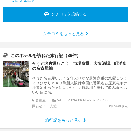
続きを読む
クチコミを投稿する
クチコミをもっと見る
このホテルを訪ねた旅行記（36件）
そうだ名古屋行こう 市場食堂、大衆酒場、町洋食
の名古屋編
そうだ名古屋いこう２年ぶりかな最近定番の水曜１５：
３３ひかり６４９号新大阪行今回は贅沢名古屋東急ホテ
10
ル連泊まったまにはいいしょ野暮用も兼ねて飲み食べも
いい店に名...
名古屋
54
2026/03/04～2026/03/06
同行者：一人旅
by swalさん
旅行記をもっと見る