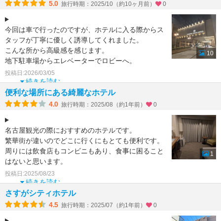
5.0
旅行時期：2025/10（約10ヶ月前）
0
今回は車で行ったのですが、ホテルに入る際からス
タッフが丁寧に優しく誘導してくれました。
こんな所から高級感を感じます。
10
地下駐車場からエレベーターでロビーへ。
いつもと変わらぬロビーが迎えてくれ
投稿日:2026/03/05
続きを読む
便利な場所にある綺麗なホテル
4.0
旅行時期：2025/08（約1年前）
0
名古屋観光の際におすすめのホテルです。
繁華街が違いのでどこに行くにもとても便利です。
周りには飲食店もコンビニもあり、食事に困ること
1
はないと思います。
世界の山ちゃんや、矢場とんの本店も徒歩圏
投稿日:2025/08/23
続きを読む
さすがシティホテル
4.5
旅行時期：2025/07（約1年前）
0