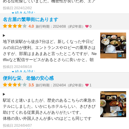
める位乾燥していました。機密性が良いため、エア
コンがなくても寝
投稿日:2024/12/02
続きを読む
名古屋の繁華街にあります
4.0
旅行時期：2024/08（約2年前）
0
地下鉄栄駅から徒歩7分ほど。新しくなった中日ビ
ルの出口が便利。エントランスやロビーの重厚さは
さすが、部屋はまあまあと言ったところですが、Ne
1
tflixなど配信サービスがあるとさらに良いかと。朝
食は「な
投稿日:2024/08/18
続きを読む
便利な栄、老舗の安心感
3.5
旅行時期：2024/04（約2年前）
1
駅近くと迷いましたが、歴史のあるこちらの東急ホ
テルにしました。いかにもホテルらしい、きびきび
助けてくれる従業員さんがありがたいです。
2
体格の良い外国人さんが多いのはどこも同じです
ね。ツインのお部屋も
投稿日:2024/04/07