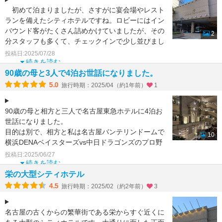
初めて泊まりましたが、さすがに宴会場やレスト
ランを備えたシティホテルですね。ロビーにはイン
バウンド客がたくさん詰めかけていましたが、その
2
分スタッフも多くて、チェックインで少し並びまし
たが、親切に案内
投稿日:2025/07/28
続きを読む
90歳の母と3人で4泊お世話になりました。
5.0
旅行時期：2025/04（約1年前）
1
90歳の母と相方と三人で名古屋東急ホテルに4泊お
世話になりました。
目的は別で、相方と私は名古屋バンテリンドームで
10
横浜DENAベイスターズvs中日ドラゴンズのプロ野
球観戦。
投稿日:2025/06/27
90歳の母はこの時期に
続きを読む
栄の大型シティホテル
4.5
旅行時期：2025/02（約2年前）
3
名古屋の古くからの繁華街である栄からすぐ近くに