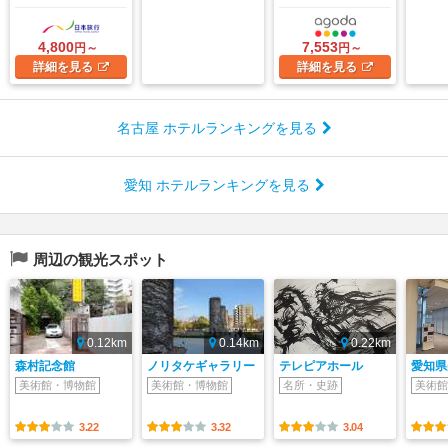
4,800
7,553
円～
円～
詳細
を見る
詳細
を見る
名古屋 ホテルランキングを見る
愛知 ホテルランキングを見る
周辺の観光スポット
0.12km
0.14km
0.22km
森村記念館
ノリタケギャラリー
テレピアホール
愛知県
美術館・博物館
美術館・博物館
名所・史跡
美術館
3.22
3.32
3.04