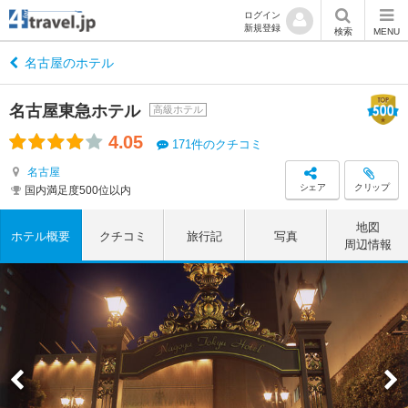
ログイン
新規登録
検索
MENU
名古屋のホテル
名古屋東急ホテル
高級ホテル
4.05
171件のクチコミ
名古屋
シェア
クリップ
国内満足度500位以内
地図
ホテル概要
クチコミ
旅行記
写真
周辺情報