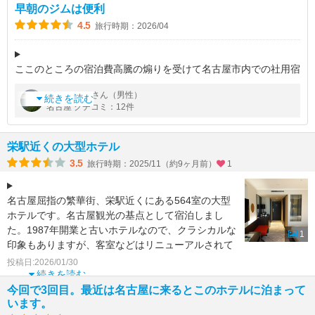
早朝のジムは便利
4.5
旅行時期：2026/04
ここのところの宿泊費高騰の煽りを受けて名古屋市内での社用宿
泊選択肢に上がりにくかったのですが、年度末から＠￥12K前後
by
さん（男性）
far_long
くらいで予約が取れたので4回、計10泊ほど利用しました。およ
続きを読む
名古屋 クチコミ：12件
そ10年ぶりの利用です
栄駅近くの大型ホテル
3.5
旅行時期：2025/11（約9ヶ月前）
1
名古屋屈指の繁華街、栄駅近くにある564室の大型
ホテルです。名古屋観光の基点として宿泊しまし
た。1987年開業と古いホテルなので、クラシカルな
1
印象もありますが、客室などはリニューアルされて
おり、快適に
投稿日:2026/01/30
続きを読む
今回で3回目。最近は名古屋に来るとこのホテルに泊まって
います。