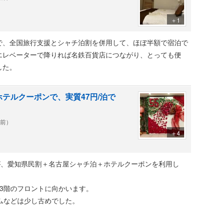
食も名古屋めしがたくさんあるので大満足です
＋1
緒になった時の2回ほどスタッフのかたに英語で話しかけられ
で、全国旅行支援とシャチ泊割を併用して、ほぼ半額で宿泊で
？中国人顔…？（笑）
エレベーターで降りれば名鉄百貨店につながり、とっても便
した。
テルクーポンで、実質47円/泊で
年前）
＋4
き）が、愛知県民割＋名古屋シャチ泊＋ホテルクーポンを利用し
3階のフロントに向かいます。
ムなどは少し古めでした。