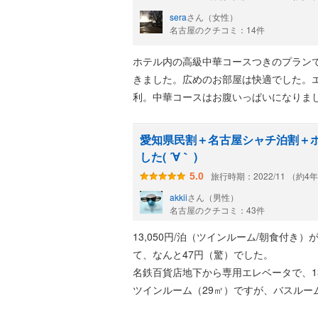
すね（笑）
sera
さん（女性）
スタッフの方の対応はとても丁寧で、朝
名古屋のクチコミ：14件
でも朝食のときに一回とエレベーター一
ホテル内の高級中華コースつきのプラン
ました…私そんなに日本人っぽくない…
きました。広めのお部屋は快適でした。
利。中華コースはお腹いっぱいになりま
愛知県民割＋名古屋シャチ泊割＋ホ
した( ´∀｀ )
旅行時期：2022/11 （約4
5.0
akkii
さん（男性）
名古屋のクチコミ：43件
13,050円/泊（ツインルーム/朝食付
て、なんと47円（驚）でした。
名鉄百貨店地下から専用エレベータで、1
ツインルーム（29㎡）ですが、バスルー