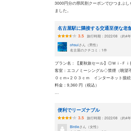
3000円分の県民割クーポンでひつまぶし
ました。
名古屋駅に隣接する交通至便な老
旅行時期：2022/08 （約4
3.5
ohsui
さん（男性）
名古屋のクチコミ：1件
プラン名：【夏秋旅セール】◎Ｗｉ-Ｆ
客室：エコノミーシングル◇禁煙（眺望不可）
０ｃｍ×２０３ｃｍ インターネット接
料金：9,360 円（税込）
JR・名鉄・近鉄・地下鉄と数多くの路
ホテルは、名鉄バスセンター/名鉄百貨
便利でリーズナブル
ントフロアまで直通エレベータで上がる
旅行時期：2022/08 （約4
3.5
Birdie
さん（女性）