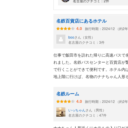
名古屋のクチコミ：2件
名古屋駅新幹線改札出て桜通口方面へ
名鉄方面へ徒歩3分、ナナちゃん人形
名鉄百貨店の入り口並びにホテルへの
名鉄百貨店にあるホテル
レセプションデスクは11階、快速エレ
旅行時期：2024/12 （約2
4.0
地上を歩いて行きましたが、多分、駅
boo
さん（女性）
名鉄百貨店の地下でも繋がってると思
名古屋のクチコミ：3件
仕事で飯田市を訪れた帰りに高速バスで
れました。名鉄バスセンターと百貨店が
で行くことができて便利です。ホテル内
地上階に行けば、名物のナナちゃん人形
名鉄ルーム
旅行時期：2024/12 （約2
4.0
いっちゃん
さん（男性）
名古屋のクチコミ：47件
ナナちゃん人形近くにホテルの入り口が