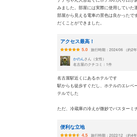
みました。部屋には実際に使用していた
部屋から見える電車の景色は良かったで
だくことができました。
アクセス最高！
旅行時期：2024/06 （約2
5.0
かのん
さん（女性）
名古屋のクチコミ：1件
名古屋駅近くにあるホテルです
駅からも徒歩すぐだし、ホテルのエレベ
テルでした
ただ、冷蔵庫の冷えが微妙でバスターミ
のに生ぬるくなっちゃいました…設定変
たいで冷蔵庫に入れておくようにと保冷
便利な立地
ような冷えは取り戻せませんでしたが少
旅行時期：2022/12 （約4
4.5