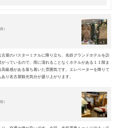
の手前、
エレベーターあり。
ベーター有り。
年前）
地下、名駅、
います。
＋1
名古屋のバスターミナルに降り立ち、名鉄グランドホテルを訪
繋がっているので、雨に濡れることなくホテルがある１１階ま
は高級感がある落ち着いた雰囲気です。エレベーターを降りて
もあり名古屋観光気分が盛り上がります。
年前）
＋3
あり、交通の便が良いです。今回、名鉄電車ルームに泊まって