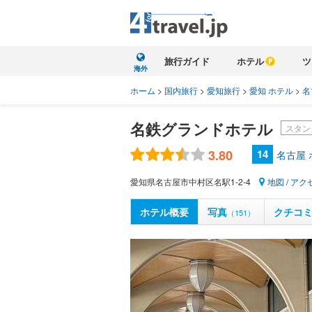
旅行ガイド
ホテル
ツ
海外
ホーム
>
国内旅行
>
愛知旅行
>
愛知 ホテル
>
名
名鉄グランドホテル
スタン
3.80
14
名古屋
愛知県名古屋市中村区名駅1-2-4
地図
/
アク
ホテル概要
写真
クチコ
（151）