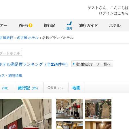
ゲストさん、こんにちは
ログインはこちら
アー
Wi-Fi
旅行記
旅行ガイド
ホテル
国内
古屋旅行
>
名古屋 ホテル
>
名鉄グランドホテル
ダードホテル
 ホテル満足度ランキング（全
224
件中）
宿泊施設オーナー様へ
セス・施設情報
ミ
旅行記
Q&A
地図
（90）
（25）
（0）