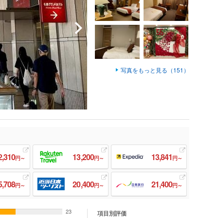
写真をもっと見る（151）
2,310
13,200
13,841
円～
円～
円～
5,708
20,400
21,400
円～
円～
円～
23
項目別評価