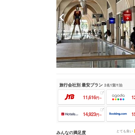
旅行会社別 最安プラン
2名1室/1泊
11,616
1
円～
14,923
1
円～
とても良い
みんなの満足度