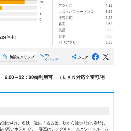
58
アクセス
4.32
7
コストパフォーマンス
3.69
1
接客対応
3.88
0
客室
3.63
風呂
3.38
食事
3.86
224
件中）
バリアフリー
3.66
My
施設をクリップ
シェア
クリップ
6:00～22：00御利用可 （ＬＡＮ対応全室可/有
駅徒歩4分、名鉄・近鉄「名古屋」駅から徒歩1分の場所に
性の高いホテルです。客室はシングルルームとツインルーム