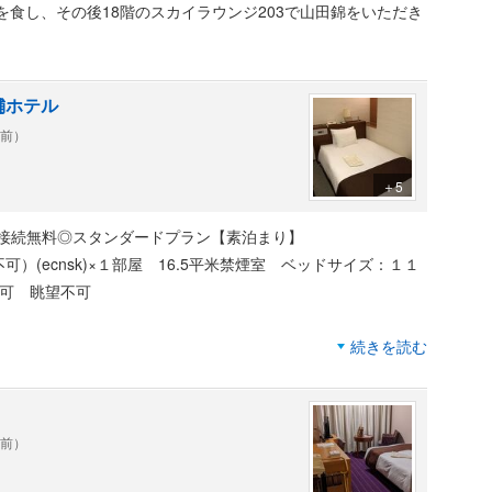
を食し、その後18階のスカイラウンジ203で山田錦をいただき
舗ホテル
年前）
＋5
ｉ接続無料◎スタンダードプラン【素泊まり】
(ecnsk)×１部屋 16.5平米禁煙室 ベッドサイズ：１１
続可 眺望不可
続きを読む
線が密集する名古屋駅に隣接しており、交通至便なホテルです。
店メンズ館の入ったビルの上層階にあり、１階から１１階のフロ
ことになります。
年前）