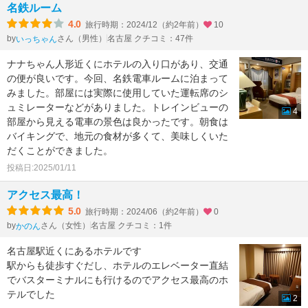
名鉄ルーム
4.0
旅行時期：2024/12（約2年前）
10
by
さん（男性）
名古屋 クチコミ：47件
いっちゃん
ナナちゃん人形近くにホテルの入り口があり、交通
の便が良いです。今回、名鉄電車ルームに泊まって
みました。部屋には実際に使用していた運転席のシ
ュミレーターなどがありました。トレインビューの
4
部屋から見える電車の景色は良かったです。朝食は
バイキングで、地元の食材が多くて、美味しくいた
だくことができました。
投稿日:2025/01/11
アクセス最高！
5.0
旅行時期：2024/06（約2年前）
0
by
さん（女性）
名古屋 クチコミ：1件
かのん
名古屋駅近くにあるホテルです
駅からも徒歩すぐだし、ホテルのエレベーター直結
でバスターミナルにも行けるのでアクセス最高のホ
テルでした
2