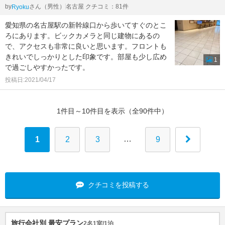
by
さん（男性）
名古屋 クチコミ：81件
Ryoku
愛知県の名古屋駅の新幹線口から歩いてすぐのとこ
ろにあります。ビックカメラと同じ建物にあるの
で、アクセスも非常に良いと思います。フロントも
きれいでしっかりとした印象です。部屋も少し広め
1
で過ごしやすかったです。
投稿日:2021/04/17
1件目～10件目を表示（全90件中）
…
1
2
3
9
クチコミを投稿する
旅行会社別 最安プラン
2名1室/1泊