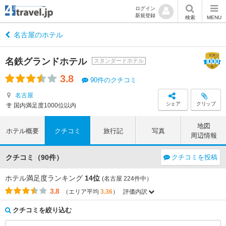
ログイン
新規登録
検索
MENU
名古屋のホテル
名鉄グランドホテル
スタンダードホテル
3.8
90件のクチコミ
名古屋
シェア
クリップ
国内満足度1000位以内
地図
ホテル概要
クチコミ
旅行記
写真
周辺情報
クチコミ（90件）
クチコミを投稿
ホテル満足度ランキング
14位
(名古屋 224件中）
3.8
（エリア平均
3.36
）
評価内訳
評価項目
エリア平均
このホテルの平均
3.79
4.34
アクセス
（+0.55）
クチコミを絞り込む
3.81
3.71
コストパフォーマンス
（-0.10）
3.55
3.63
客室
（+0.08）
3.62
3.89
接客対応
（+0.27）