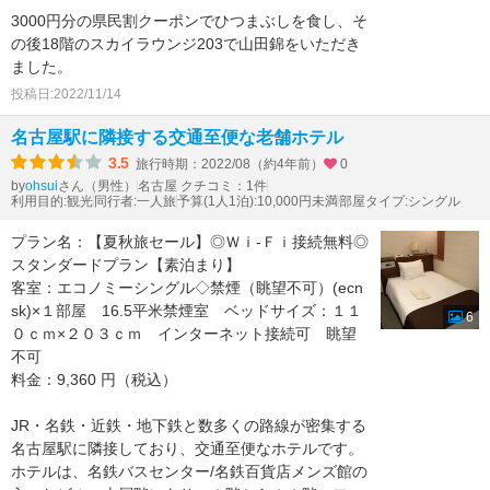
3000円分の県民割クーポンでひつまぶしを食し、そ
の後18階のスカイラウンジ203で山田錦をいただき
ました。
投稿日:2022/11/14
名古屋駅に隣接する交通至便な老舗ホテル
3.5
旅行時期：2022/08（約4年前）
0
by
さん（男性）
名古屋 クチコミ：1件
ohsui
利用目的:観光
同行者:一人旅
予算(1人1泊):10,000円未満
部屋タイプ:シングル
プラン名：【夏秋旅セール】◎Ｗｉ-Ｆｉ接続無料◎
スタンダードプラン【素泊まり】
客室：エコノミーシングル◇禁煙（眺望不可）(ecn
sk)×１部屋 16.5平米禁煙室 ベッドサイズ：１１
6
０ｃｍ×２０３ｃｍ インターネット接続可 眺望
不可
料金：9,360 円（税込）
JR・名鉄・近鉄・地下鉄と数多くの路線が密集する
名古屋駅に隣接しており、交通至便なホテルです。
ホテルは、名鉄バスセンター/名鉄百貨店メンズ館の