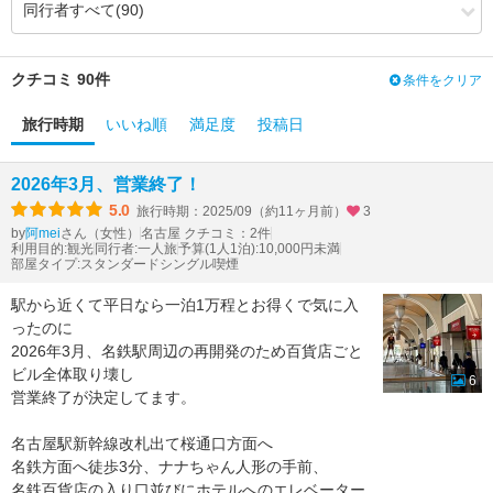
3.44
3.40
風呂
（-0.04）
3.57
3.90
食事・ドリンク
（+0.33）
3.37
3.68
バリアフリー
（+0.31）
クチコミ 90件
条件をクリア
旅行時期
いいね順
満足度
投稿日
2026年3月、営業終了！
5.0
旅行時期：2025/09（約11ヶ月前）
3
by
さん（女性）
名古屋 クチコミ：2件
阿mei
利用目的:観光
同行者:一人旅
予算(1人1泊):10,000円未満
部屋タイプ:スタンダードシングル喫煙
駅から近くて平日なら一泊1万程とお得くで気に入
ったのに
2026年3月、名鉄駅周辺の再開発のため百貨店ごと
ビル全体取り壊し
6
営業終了が決定してます。
名古屋駅新幹線改札出て桜通口方面へ
名鉄方面へ徒歩3分、ナナちゃん人形の手前、
名鉄百貨店の入り口並びにホテルへのエレベーター