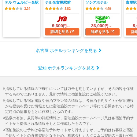
テル ウェルビー名駅
テル名古屋駅前
ソシアホテル
古屋駅
3.24
3.82
4.49
9,600
36,000
8
円～
円～
詳細
を見る
詳細
を見る
詳
名古屋 ホテルランキングを見る
愛知 ホテルランキングを見る
掲載している情報の正確性については万全を期していますが、その内容を保証
するものではありません。最新の情報は宿泊施設にご確認ください。
掲載している宿泊施設や宿泊プラン等の情報は、各宿泊予約サイトや宿泊施設
から提供を受けた情報または宿泊施設のホームページ等にて公開されている特
定時点の情報をもとに作成したものです。
温泉の有無、泉質等の詳細情報は、宿泊施設のホームページ又は各宿泊予約サ
イトから提供される情報をもとに作成したものです。
宿泊施設のご予約は各宿泊予約サイトから行えますが、ご予約はお客様と宿泊
予約サイトとの直接契約となるため、株式会社カカクコムは契約の不履行や損