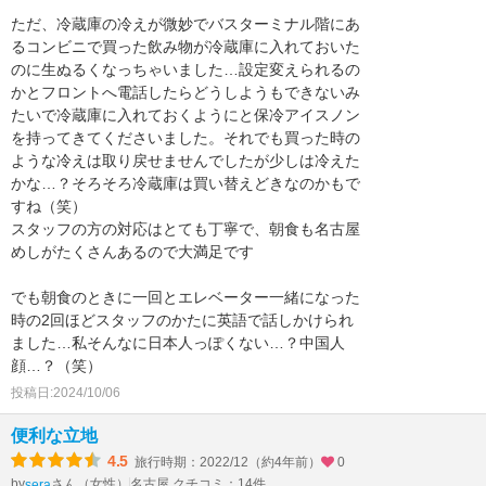
ただ、冷蔵庫の冷えが微妙でバスターミナル階にあ
るコンビニで買った飲み物が冷蔵庫に入れておいた
のに生ぬるくなっちゃいました…設定変えられるの
かとフロントへ電話したらどうしようもできないみ
たいで冷蔵庫に入れておくようにと保冷アイスノン
を持ってきてくださいました。それでも買った時の
ような冷えは取り戻せませんでしたが少しは冷えた
かな…？そろそろ冷蔵庫は買い替えどきなのかもで
すね（笑）
スタッフの方の対応はとても丁寧で、朝食も名古屋
めしがたくさんあるので大満足です
でも朝食のときに一回とエレベーター一緒になった
時の2回ほどスタッフのかたに英語で話しかけられ
ました…私そんなに日本人っぽくない…？中国人
顔…？（笑）
投稿日:2024/10/06
便利な立地
4.5
旅行時期：2022/12（約4年前）
0
by
さん（女性）
名古屋 クチコミ：14件
sera