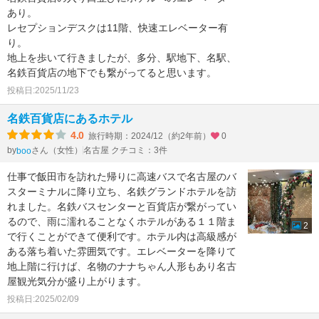
あり。
レセプションデスクは11階、快速エレベーター有
り。
地上を歩いて行きましたが、多分、駅地下、名駅、
名鉄百貨店の地下でも繋がってると思います。
投稿日:2025/11/23
名鉄百貨店にあるホテル
4.0
旅行時期：2024/12（約2年前）
0
by
さん（女性）
名古屋 クチコミ：3件
boo
仕事で飯田市を訪れた帰りに高速バスで名古屋のバ
スターミナルに降り立ち、名鉄グランドホテルを訪
れました。名鉄バスセンターと百貨店が繋がってい
るので、雨に濡れることなくホテルがある１１階ま
2
で行くことができて便利です。ホテル内は高級感が
ある落ち着いた雰囲気です。エレベーターを降りて
地上階に行けば、名物のナナちゃん人形もあり名古
屋観光気分が盛り上がります。
投稿日:2025/02/09