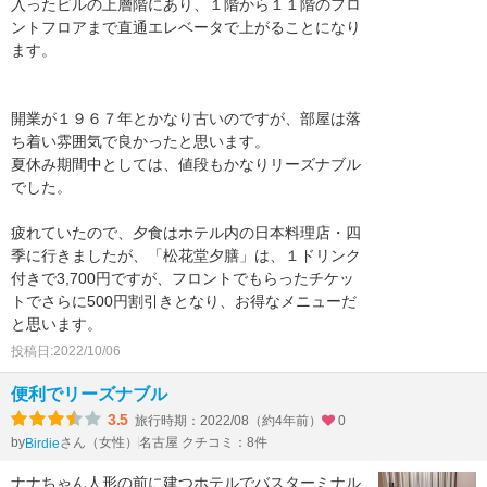
入ったビルの上層階にあり、１階から１１階のフロ
ントフロアまで直通エレベータで上がることになり
ます。
開業が１９６７年とかなり古いのですが、部屋は落
ち着い雰囲気で良かったと思います。
夏休み期間中としては、値段もかなりリーズナブル
でした。
疲れていたので、夕食はホテル内の日本料理店・四
季に行きましたが、「松花堂夕膳」は、１ドリンク
付きで3,700円ですが、フロントでもらったチケッ
トでさらに500円割引きとなり、お得なメニューだ
と思います。
投稿日:2022/10/06
便利でリーズナブル
3.5
旅行時期：2022/08（約4年前）
0
by
さん（女性）
名古屋 クチコミ：8件
Birdie
ナナちゃん人形の前に建つホテルでバスターミナル