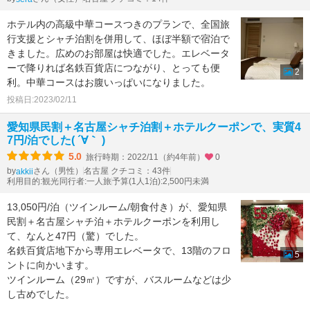
ホテル内の高級中華コースつきのプランで、全国旅
行支援とシャチ泊割を併用して、ほぼ半額で宿泊で
きました。広めのお部屋は快適でした。エレベータ
ーで降りれば名鉄百貨店につながり、とっても便
2
利。中華コースはお腹いっぱいになりました。
投稿日:2023/02/11
愛知県民割＋名古屋シャチ泊割＋ホテルクーポンで、実質4
7円/泊でした( ´∀｀ )
5.0
旅行時期：2022/11（約4年前）
0
by
さん（男性）
名古屋 クチコミ：43件
akkii
利用目的:観光
同行者:一人旅
予算(1人1泊):2,500円未満
13,050円/泊（ツインルーム/朝食付き）が、愛知県
民割＋名古屋シャチ泊＋ホテルクーポンを利用し
て、なんと47円（驚）でした。
名鉄百貨店地下から専用エレベータで、13階のフロ
5
ントに向かいます。
ツインルーム（29㎡）ですが、バスルームなどは少
し古めでした。