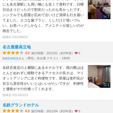
にも名古屋駅にも買い物にも近くて便利です。日曜
日泊まりだったので割安だったのも良かったです。
シングルでも部屋が広めで古いけど清掃も行き届い
1
てました。エコな歯ブラシ、くしだけど使いづら
い。お茶パックしかなく、アメニティが寂しいのが
残念でした。
投稿日:2022/08/23
名古屋最高立地
4.0
旅行時期：2022/02（約5年前）
0
by
さん（男性）
名古屋 クチコミ：180件
KENKEN
名鉄百貨店の上層階にあるホテルです。雨の際はほ
とんどぬれずに移動できるアクセスの良さは、マリ
オットアソシアに次ぐ利便性です。部屋は老朽化が
目立ち居住性がいいとはいいがたいですが、利便性
1
と価格がその分補ってくれます。
投稿日:2022/02/13
名鉄グランドホテル
4.0
旅行時期：2021/04（約5年前）
0