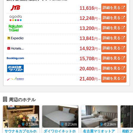
11,616
詳細
を見る
円～
12,248
詳細
を見る
円～
13,200
詳細
を見る
円～
13,841
詳細
を見る
円～
14,923
詳細
を見る
円～
15,708
詳細
を見る
円～
20,400
詳細
を見る
円～
21,400
詳細
を見る
円～
周辺のホテル
0.13km
0.21km
0.23km
サウナ＆カプセルホ
ダイワロイネットホ
名古屋マリオットア
相鉄フ