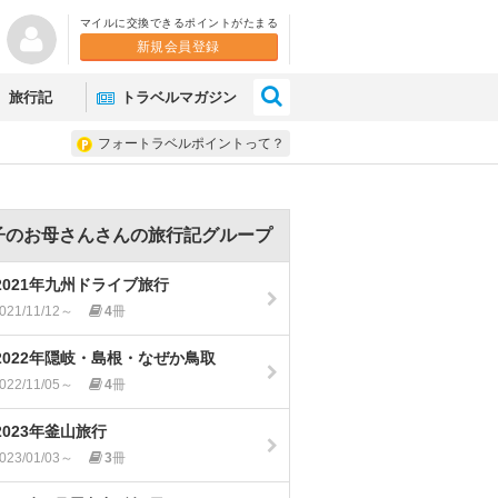
マイルに交換できるポイントがたまる
新規会員登録
×
旅行記
トラベルマガジン
フォートラベルポイントって？
子のお母さんさんの旅行記グループ
2021年九州ドライブ旅行
021/11/12～
4
冊
2022年隠岐・島根・なぜか鳥取
022/11/05～
4
冊
2023年釜山旅行
023/01/03～
3
冊