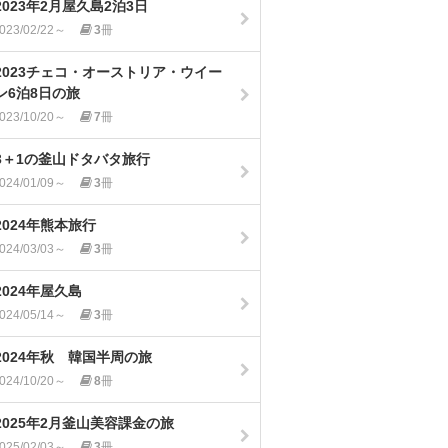
2023年2月屋久島2泊3日
023/02/22～
3
冊
2023チェコ・オーストリア・ウイー
ン6泊8日の旅
023/10/20～
7
冊
3＋1の釜山ドタバタ旅行
024/01/09～
3
冊
2024年熊本旅行
024/03/03～
3
冊
2024年屋久島
024/05/14～
3
冊
2024年秋 韓国半周の旅
024/10/20～
8
冊
2025年2月釜山美容課金の旅
025/02/03～
3
冊