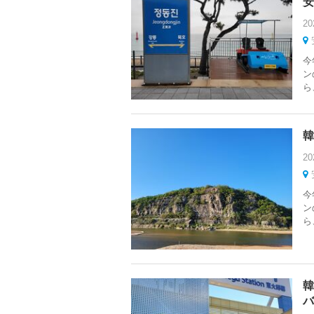
安
20
今
ン
ら
韓
20
今
ン
ら
韓
バ