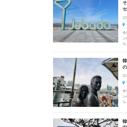
そ
セ
20
今
ン
ら
韓
の
20
今
ン
ら
韓