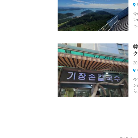
今
ン
ら
韓
ク
20
今
ン
ら