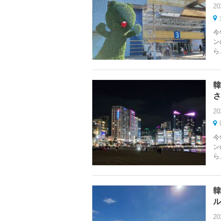
20
今
ン
ら
韓
さ
20
今
ン
ら
韓
ル
20