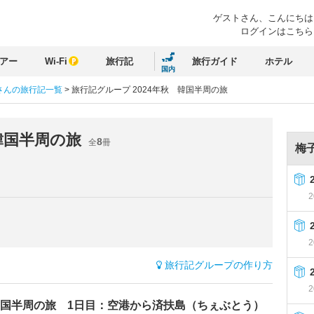
ゲストさん、
こんにちは
ログインはこちら
アー
Wi-Fi
旅行記
旅行ガイド
ホテル
国内
さんの旅行記一覧
>
旅行記グループ 2024年秋 韓国半周の旅
 韓国半周の旅
8
全
冊
梅
2
2
旅行記グループの作り方
2
国半周の旅 1日目：空港から済扶島（ちぇぶとう）