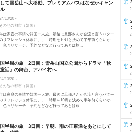
して雪岳山へ大移動、プレミアムバスはなぜかキャン
ル
2
24/10/20～
その他の都市（韓国）
年は家庭の事情で韓国一人旅、最後に旦那さんが合流と言うパター
2
のリフレッシュ休暇に、、、時期を10月と決めて半年前くらいか
、色々リサーチ、予約などなど行ってあとは旅...
2
国半周の旅 2日目：雪岳山国立公園からドラマ「秋
童話」の舞台、アバイ村へ
2
24/10/20～
その他の都市（韓国）
2
年は家庭の事情で韓国一人旅、最後に旦那さんが合流と言うパター
のリフレッシュ休暇に、、、時期を10月と決めて半年前くらいか
、色々リサーチ、予約などなど行ってあとは旅...
2
国半周の旅 3日目：早朝、雨の正東津をあとにして
2