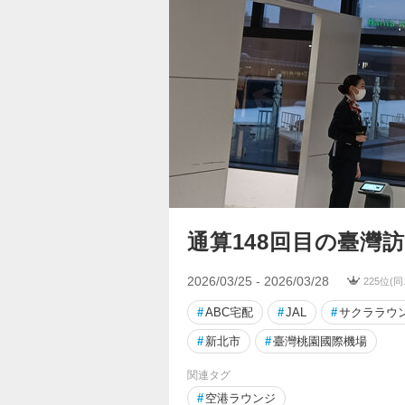
通算148回目の臺灣
2026/03/25 - 2026/03/28
225位(
#
ABC宅配
#
JAL
#
サクララウ
#
新北市
#
臺灣桃園國際機場
関連タグ
#
空港ラウンジ