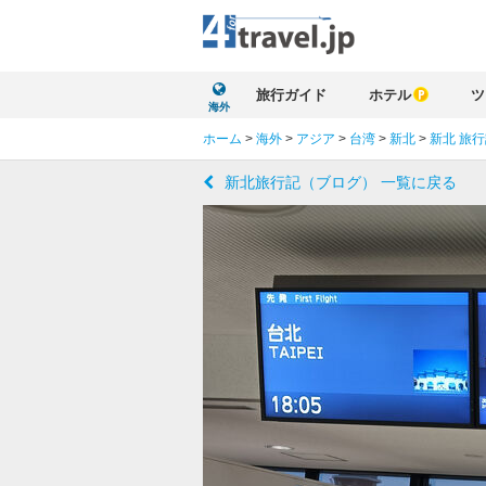
旅行ガイド
ホテル
ツ
海外
ホーム
>
海外
>
アジア
>
台湾
>
新北
>
新北 旅
新北旅行記（ブログ） 一覧に戻る