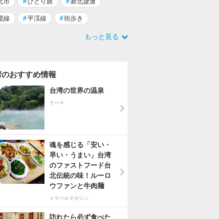
北市
#
ひとり旅
#
新北捷運
鶯線
#
平渓線
#
街歩き
もっと見る
湾のおすすめ情報
台湾の世界の温泉
テーマ
魂を感じる「安い・
早い・うまい」台湾
のファストフード台
北伝統の味！ルーロ
ウファンと牛肉麺
トラベルマガジン
訪れたら必ず食べた