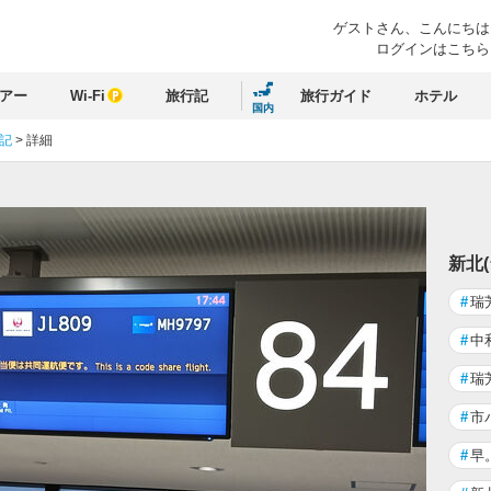
ゲストさん、
こんにちは
ログインはこちら
アー
Wi-Fi
旅行記
旅行ガイド
ホテル
国内
行記
>
詳細
新北
#
瑞
#
中
#
瑞
#
市
#
早