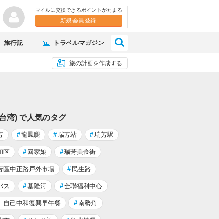
マイルに交換できるポイントがたまる
新規会員登録
×
旅行記
トラベルマガジン
旅の計画を作成する
(台湾) で人気のタグ
芳
#
龍鳳腿
#
瑞芳站
#
瑞芳駅
和区
#
回家娘
#
瑞芳美食街
芳區中正路戸外市場
#
民生路
バス
#
基隆河
#
全聯福利中心
。自己中和復興早午餐
#
南勢角