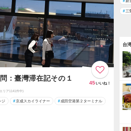
#
新
#
三
台
訪問：臺灣滞在記その１
45
いいね！
同エリア1141件中)
ンジ
#
京成スカイライナー
#
成田空港第２ターミナル