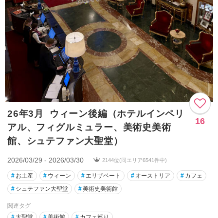
26年3月_ウィーン後編（ホテルインペリ
16
アル、フィグルミュラー、美術史美術
館、シュテファン大聖堂）
2026/03/29 - 2026/03/30
2144位(同エリア6541件中)
#
お土産
#
ウィーン
#
エリザベート
#
オーストリア
#
カフェ
#
シュテファン大聖堂
#
美術史美術館
関連タグ
#
大聖堂
#
美術館
#
カフェ巡り