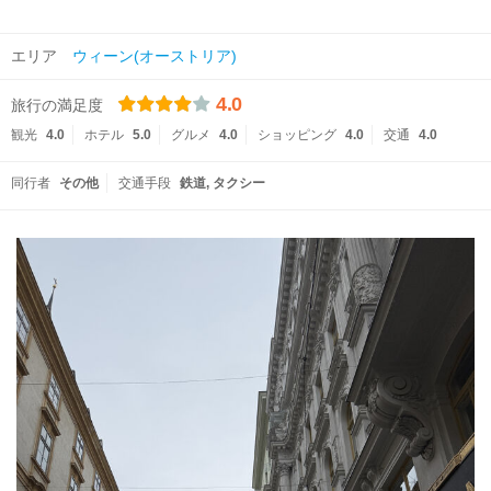
エリア
ウィーン(オーストリア)
4.0
旅行の満足度
観光
4.0
ホテル
5.0
グルメ
4.0
ショッピング
4.0
交通
4.0
同行者
その他
交通手段
鉄道
タクシー