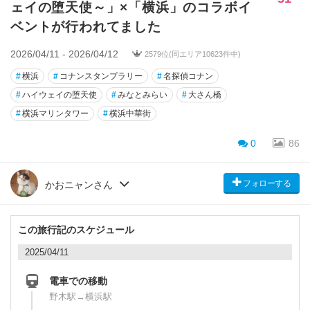
ェイの堕天使～」×「横浜」のコラボイ
ベントが行われてました
2026/04/11 - 2026/04/12
2579位(同エリア10623件中)
#
横浜
#
コナンスタンプラリー
#
名探偵コナン
#
ハイウェイの堕天使
#
みなとみらい
#
大さん橋
#
横浜マリンタワー
#
横浜中華街
0
86
フォローする
かおニャンさん
この旅行記のスケジュール
2025/04/11
電車での移動
野木駅→横浜駅