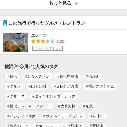
もっと見る
この旅行で行ったグルメ・レストラン
エレーナ
3.32
グルメ・レストラン
横浜(神奈川) で人気のタグ
#
横浜
#
みなとみらい
#
横浜中華街
#
街歩き
#
グルメ
#
山下公園
#
赤レンガ倉庫
#
横浜スタジアム
#
クルーズ
#
ダイヤモンドプリンセス
#
横浜ランドマークタワー
#
大さん橋
#
京急
#
パシフィコ横浜
#
ホテルニューグランド
#
桜木町
#
臨港パーク
#
ホテルステイ
#
馬車道
#
新横浜