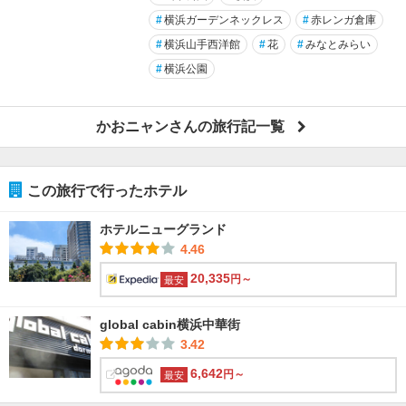
#
横浜ガーデンネックレス
#
赤レンガ倉庫
#
横浜山手西洋館
#
花
#
みなとみらい
#
横浜公園
かおニャンさんの旅行記一覧
この旅行で行ったホテル
ホテルニューグランド
4.46
20,335
円～
最安
global cabin横浜中華街
3.42
6,642
円～
最安