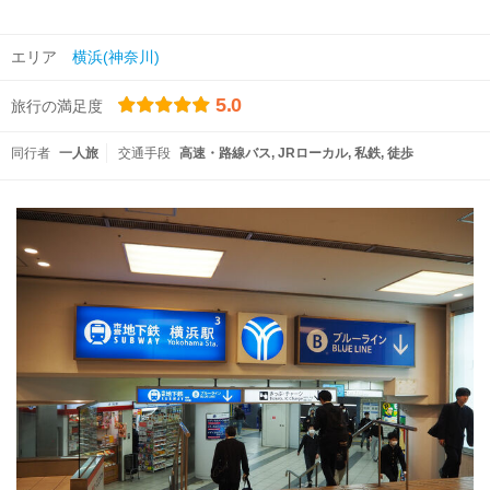
エリア
横浜(神奈川)
5.0
旅行の満足度
同行者
一人旅
交通手段
高速・路線バス
JRローカル
私鉄
徒歩