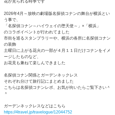
花が見られる時季です
2026年4月～放映の劇場版名探偵コナンの舞台が横浜とい
う事で、
「名探偵コナン～ハイウェイの堕天使～」×「横浜」
のコラボイベントが行われてました
市街を巡るスタンプラリーや、横浜の各所に名探偵コナン
の装飾
土曜日に上がる花火の一部が４月１１日だけコナンをイメ
ージしたものなど、
お花見も兼ねて楽しんできました
名探偵コナン関係とガーデンネックレス
それぞれ分けて旅行記にまとめました
こちらは名探偵コナンレポ、お気が向いたらご覧下さい＾
＾
ガーデンネックレスなどはこちら
https://4travel.jp/travelogue/12044752