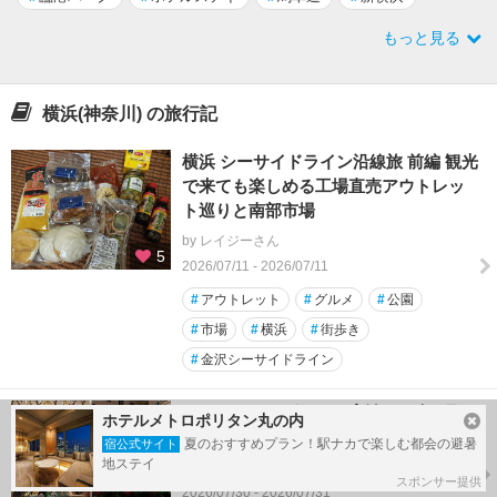
もっと見る
横浜(神奈川) の旅行記
横浜 シーサイドライン沿線旅 前編 観光
で来ても楽しめる工場直売アウトレッ
ト巡りと南部市場
by レイジーさん
5
2026/07/11 - 2026/07/11
#
アウトレット
#
グルメ
#
公園
#
市場
#
横浜
#
街歩き
#
金沢シーサイドライン
ホテルニューグランド宿泊2026年7月30
ホテルメトロポリタン丸の内
日
夏のおすすめプラン！駅ナカで楽しむ都会の避暑
宿公式サイト
地ステイ
by AMさん
スポンサー提供
2026/07/30 - 2026/07/31