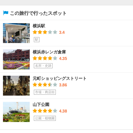
この旅行で行ったスポット
横浜駅
3.4
駅
横浜赤レンガ倉庫
4.35
名所・史跡
元町ショッピングストリート
3.86
市場・商店街
山下公園
4.38
公園・植物園